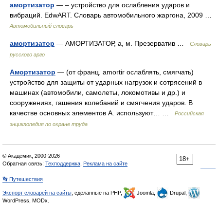
амортизатор
— – устройство для ослабления ударов и
вибраций. EdwART. Словарь автомобильного жаргона, 2009 …
Автомобильный словарь
амортизатор
— АМОРТИЗАТОР, а, м. Презерватив …
Словарь
русского арго
Амортизатор
— (от франц. amortir ослаблять, смягчать)
устройство для защиты от ударных нагрузок и сотрясений в
машинах (автомобили, самолеты, локомотивы и др.) и
сооружениях, гашения колебаний и смягчения ударов. В
качестве основных элементов А. используют… …
Российская
энциклопедия по охране труда
© Академик, 2000-2026
18+
Обратная связь:
Техподдержка
,
Реклама на сайте
👣 Путешествия
Экспорт словарей на сайты
, сделанные на PHP,
Joomla,
Drupal,
WordPress, MODx.