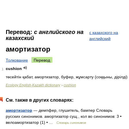
Перевод:
с английского на
с казахского на
казахский
английский
амортизатор
Толкование
Перевод
cushion
1
төсейтін қабат, амортизатор, буфер, жұмсарту (соққыны, дірілді)
Ecology English-Kazakh dictionary
cushion
>
См. также в других словарях:
амортизатор
— демпфер, глушитель, бампер Словарь
русских синонимов. амортизатор сущ., кол во синонимов: 3 •
велоамортизатор (1) • …
Словарь синонимов