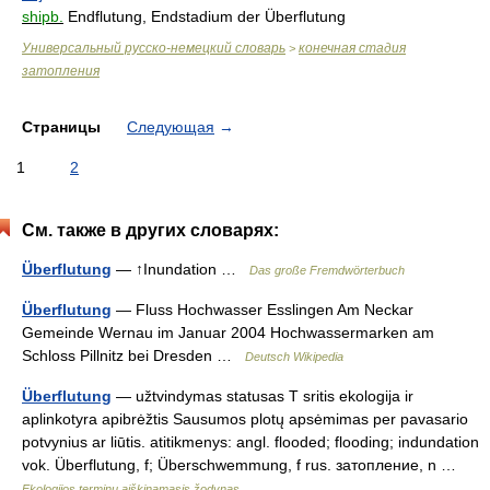
shipb.
Endflutung, Endstadium der Überflutung
Универсальный русско-немецкий словарь
конечная стадия
>
затопления
Страницы
Следующая
→
1
2
См. также в других словарях:
Überflutung
— ↑Inundation …
Das große Fremdwörterbuch
Überflutung
— Fluss Hochwasser Esslingen Am Neckar
Gemeinde Wernau im Januar 2004 Hochwassermarken am
Schloss Pillnitz bei Dresden …
Deutsch Wikipedia
Überflutung
— užtvindymas statusas T sritis ekologija ir
aplinkotyra apibrėžtis Sausumos plotų apsėmimas per pavasario
potvynius ar liūtis. atitikmenys: angl. flooded; flooding; indundation
vok. Überflutung, f; Überschwemmung, f rus. затопление, n …
Ekologijos terminų aiškinamasis žodynas