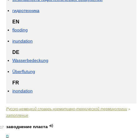
гидротехника
EN
flooding
inundation
DE
Wasserbedeckung
Überflutung
FR
inondation
Русско-немецкий словарь нормативно-технической терминологии
>
затопление
заводнение пласта
17
n