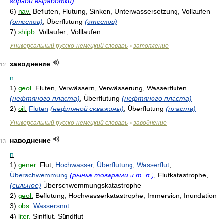
горной выработки)
6)
nav.
Befluten, Flutung, Sinken, Unterwassersetzung, Vollaufen
(отсеков)
, Überflutung
(отсеков)
7)
shipb.
Vollaufen, Volllaufen
Универсальный русско-немецкий словарь
затопление
>
заводнение
12
n
1)
geol.
Fluten, Verwässern, Verwässerung, Wasserfluten
(нефтяного пласта)
, Überflutung
(нефтяного пласта)
2)
oil.
Fluten
(нефтяной скважины)
, Überflutung
(пласта)
Универсальный русско-немецкий словарь
заводнение
>
наводнение
13
n
1)
gener.
Flut,
Hochwasser
,
Überflutung
,
Wasserflut
,
Überschwemmung
(рынка товарами и т. п.)
, Flutkatastrophe,
(сильное)
Überschwemmungskatastrophe
2)
geol.
Beflutung, Hochwasserkatastrophe, Immersion, Inundation
3)
obs.
Wassersnot
4)
liter.
Sintflut, Sündflut