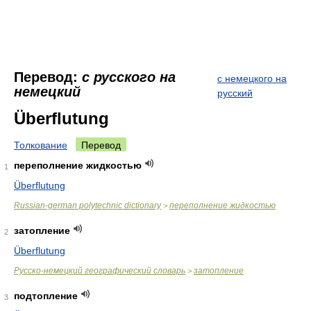
Перевод:
с русского на
с немецкого на
немецкий
русский
Überflutung
Толкование
Перевод
переполнение жидкостью
1
Überflutung
Russian-german polytechnic dictionary
переполнение жидкостью
>
затопление
2
Überflutung
Русско-немецкий географический словарь
затопление
>
подтопление
3