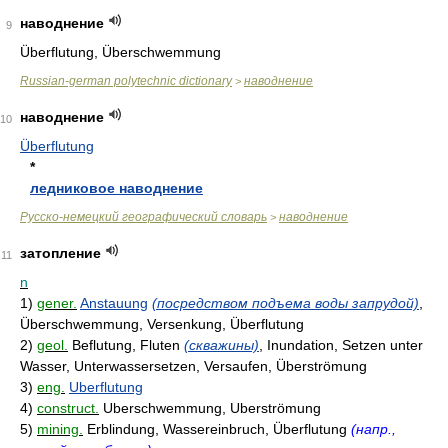
наводнение
9
Überflutung, Überschwemmung
Russian-german polytechnic dictionary
наводнение
>
наводнение
10
Überflutung
*
ледниковое наводнение
Русско-немецкий географический словарь
наводнение
>
затопление
11
n
1)
gener.
Anstauung
(посредством подъема воды запрудой)
,
Überschwemmung, Versenkung, Überflutung
2)
geol.
Beflutung, Fluten
(скважины)
, Inundation, Setzen unter
Wasser, Unterwassersetzen, Versaufen, Überströmung
3)
eng.
Uberflutung
4)
construct.
Uberschwemmung, Uberströmung
5)
mining.
Erblindung, Wassereinbruch, Überflutung
(напр.,