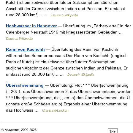
Kutch) ist ein zeitweise überfluteter Salzsumpf am südlichen
Abschnitt der Grenze zwischen Indien und Pakistan. Er umfasst
rund 28.000 km²,… …
Deutsch Wikipedia
Hochwasser in Hannover
— Überflutung im „Färberviertel“ in der
Calenberger Neustadt 1946 mit kriegszerstörten Gebäuden …
Deutsch Wikipedia
Rann von Kachchh
— Überflutung des Rann von Kachchh
während des Sommermonsuns Der Rann von Kachchh (englisch
Rann of Kutch) ist ein zeitweise überfluteter Salzsumpf am
südlichen Abschnitt der Grenze zwischen Indien und Pakistan. Er
umfasst rund 28.000 km²,… …
Deutsch Wikipedia
Überschwemmung
— Überflutung; Flut * * * Über|schwẹm|mung
〈f. 20〉 1. das Überschwemmen 2. das Überschwemmtsein, werden
* * * Über|schwẹm|mung, die; , en: a) das Überschwemmen: die Ü.
richtete große Schäden an; b) Ergebnis einer Überschwemmung:
das Hochwass …
Universal-Lexikon
© Академик, 2000-2026
18+