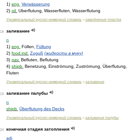
1)
eng.
Verwässerung
2)
oil.
Uberflutung, Wasserfluten, Wasserflutung
Универсальный русско-немецкий словарь
заводнение пласта
>
заливание
18
n
1)
eng.
Füllen,
Füllung
2)
food.ind.
Zuguß
(жидкости в муку)
3)
nav.
Befluten, Beflutung
4)
shipb.
Benetzung, Einströmung, Zuströmung, Überflutung,
Fluten
Универсальный русско-немецкий словарь
заливание
>
заливание палубы
19
n
shipb.
Überflutung des Decks
Универсальный русско-немецкий словарь
заливание палубы
>
конечная стадия затопления
20
adj