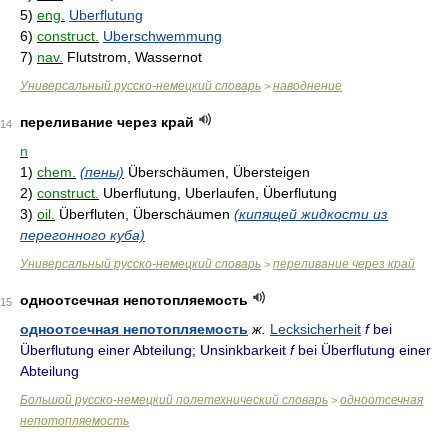
5)
eng.
Uberflutung
6)
construct.
Uberschwemmung
7)
nav.
Flutstrom, Wassernot
Универсальный русско-немецкий словарь
наводнение
>
переливание через край
14
n
1)
chem.
(пены)
Überschäumen, Übersteigen
2)
construct.
Uberflutung, Uberlaufen, Überflutung
3)
oil.
Überfluten, Überschäumen
(кипящей жидкости из
перегонного куба)
Универсальный русско-немецкий словарь
переливание через край
>
одноотсечная непотопляемость
15
одноотсечная непотопляемость
ж.
Lecksicherheit
f
bei
Überflutung einer Abteilung; Unsinkbarkeit
f
bei Überflutung einer
Abteilung
Большой русско-немецкий полетехнический словарь
одноотсечная
>
непотопляемость