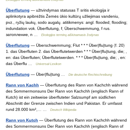
Überflutung
— užtvindymas statusas T sritis ekologija ir
aplinkotyra apibrėžtis Žemės ūkio kultūrų užliejimas vandeniu,
pvz., ryžių laukų, sodo augalų. atitikmenys: angl. flooded; flooding;
indundation vok. Überflutung, f; Überschwemmung, f rus.
затопление, n …
Ekologijos terminų aiškinamasis žodynas
Überflutung
— Überschwemmung; Flut * * * Über|flu|tung 〈f. 20〉
1. das Überfluten 2. das Überflutetwerden * * * Über|flu|tung, die; ,
en: das Überfluten; Überflutetwerden. * * * Über|flu|tung, die; , en:
das Überflu …
Universal-Lexikon
Überflutung
— Über|flu|tung …
Die deutsche Rechtschreibung
Rann von Kachh
— Überflutung des Rann von Kachchh während
des Sommermonsuns Der Rann von Kachchh (englisch Rann of
Kutch) ist ein zeitweise überfluteter Salzsumpf am südlichen
Abschnitt der Grenze zwischen Indien und Pakistan. Er umfasst
rund 28.000 km²,… …
Deutsch Wikipedia
Rann von Kutch
— Überflutung des Rann von Kachchh während
des Sommermonsuns Der Rann von Kachchh (englisch Rann of