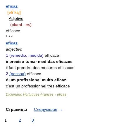
* * *
eficaz
[efi`kaʃ]
Adjetivo
(plural: -
es
)
efficace
* * *
eficaz
adjectivo
1
(remédio, medida)
efficace
é preciso tomar medidas eficazes
il faut prendre des mesures efficaces
2
(pessoa)
efficace
é um profissional muito eficaz
c'est un professionnel très efficace
Dicionário Português-Francês
eficaz
>
Страницы
Следующая
→
1
2
3