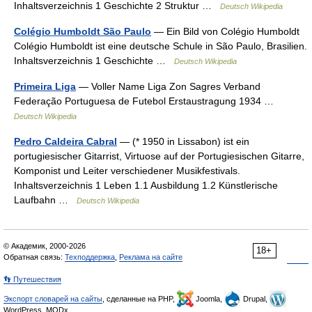
Inhaltsverzeichnis 1 Geschichte 2 Struktur …
Deutsch Wikipedia
Colégio Humboldt São Paulo
— Ein Bild von Colégio Humboldt
Colégio Humboldt ist eine deutsche Schule in São Paulo, Brasilien.
Inhaltsverzeichnis 1 Geschichte …
Deutsch Wikipedia
Primeira Liga
— Voller Name Liga Zon Sagres Verband
Federação Portuguesa de Futebol Erstaustragung 1934 …
Deutsch Wikipedia
Pedro Caldeira Cabral
— (* 1950 in Lissabon) ist ein
portugiesischer Gitarrist, Virtuose auf der Portugiesischen Gitarre,
Komponist und Leiter verschiedener Musikfestivals.
Inhaltsverzeichnis 1 Leben 1.1 Ausbildung 1.2 Künstlerische
Laufbahn …
Deutsch Wikipedia
© Академик, 2000-2026
18+
Обратная связь:
Техподдержка
,
Реклама на сайте
👣 Путешествия
Экспорт словарей на сайты
, сделанные на PHP,
Joomla,
Drupal,
WordPress, MODx.