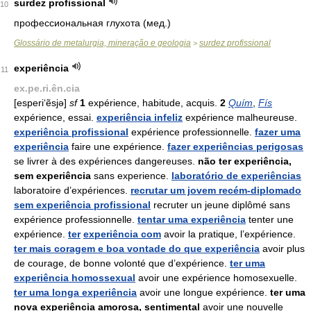
surdez profissional
10
профессиональная глухота (мед.)
Glossário de metalurgia, mineração e geologia
surdez profissional
>
experiência
11
ex.pe.ri.ên.cia
[esperi‘ẽsjə]
sf
1
expérience, habitude, acquis.
2
Quím
,
Fís
expérience, essai.
experiência infeliz
expérience malheureuse.
experiência profissional
expérience professionnelle.
fazer uma
experiência
faire une expérience.
fazer experiências perigosas
se livrer à des expériences dangereuses.
não ter experiência,
sem experiência
sans experience.
laboratório de experiências
laboratoire d’expériences.
recrutar um jovem recém-diplomado
sem experiência profissional
recruter un jeune diplômé sans
expérience professionnelle.
tentar uma experiência
tenter une
expérience.
ter
experiência com
avoir la pratique, l’expérience.
ter mais coragem e boa vontade do que experiência
avoir plus
de courage, de bonne volonté que d’expérience.
ter uma
experiência homossexual
avoir une expérience homosexuelle.
ter uma longa experiência
avoir une longue expérience.
ter uma
nova experiência amorosa, sentimental
avoir une nouvelle