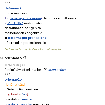
* * *
deformação
nome feminino
1
(
deturpação da forma
)
déformation; difformité
2
MEDICINA
malformation
deformação congénita
malformation congénitale
◆
deformação profissional
déformation professionnelle
Dicionário Português-Francês
deformação
>
orientação
14
o.ri.en.ta.ção
[oriẽta‘sãw]
sf
orientation.
Pl:
orientações
.
* * *
orientação
[orjẽnta`sãw]
Substantivo feminino
(plural: -
ões
)
orientation
féminin
orientação escolar
orientation