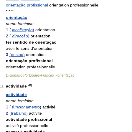
orientação profissional
orientation professionnelle
* * *
orientação
nome feminino
1
(
localização
)
orientation
2
(
direcção
)
orientation
ter sentido de orientação
avoir le sens d'orientation
3
(ensino)
orientation
orientação profissional
orientation professionnelle
Dicionário Português-Francês
orientação
>
actividade
15
actividade
nome feminino
1
(
funcionamento
)
activité
2
(trabalho)
activité
actividade profissional
activité professionnelle
cessar a actividade