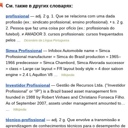
См. также в других словарях:
profissional
— adj. 2 g. 1. Que se relaciona com uma dada
profissão (ex.: sindicato profissional, ensino profissional). • s. 2 g.
2. Pessoa que faz uma coisa por ofício (ex.: profissionais do
futebol). ≠ AMADOR 3. cursos profissionais: cursos frequentados
pelos …
Dicionário da Língua Portuguesa
Simca Profissional
— Infobox Automobile name = Simca
Profissional manufacturer = Simca do Brasil production = 1965–
1966 predecessor = Simca Chambord, Simca Alvorada successor
= class = Large car layout = FR layout body style = 4 door saloon
engine = 2.4 L Aquillon V8 …
Wikipedia
Investidor Profissional
— Gestão de Recursos Ltda. (“Investidor
Profissional” or “IP”) is a Brazil based asset management firm
founded in 1988 by Robert Vinhaes and Christiano Fonseca Filho.
As of September 2007, assets under management amounted to…
…
Wikipedia
técnico-profissional
— adj. 2 g. Que envolve a transmissão e
aprendizagem de conhecimentos técnicos para o desempenho de