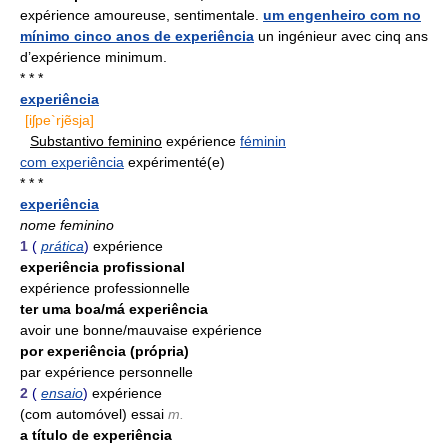
expérience amoureuse, sentimentale.
um engenheiro com no
mínimo cinco anos de experiência
un ingénieur avec cinq ans
d’expérience minimum.
* * *
experiência
[iʃpe`rjẽsja]
Substantivo feminino
expérience
féminin
com experiência
expérimenté(e)
* * *
experiência
nome feminino
1
(
prática
)
expérience
experiência profissional
expérience professionnelle
ter uma boa/má experiência
avoir une bonne/mauvaise expérience
por experiência (própria)
par expérience personnelle
2
(
ensaio
)
expérience
(com automóvel) essai
m.
a título de experiência