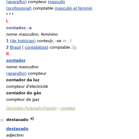
(aparelho)
compteur
masculin
(profissional)
comptable
masculin et féminin
* * *
I.
contador, -a
nome masculino, feminino
1
(de histórias)
conteu|r, -se
m., f.
2
Brasil
(
contabilista
)
comptable
2g.
II.
contador
nome masculino
(aparelho)
compteur
contador da luz
compteur d'électricité
contador do gás
compteur de gaz
Dicionário Português-Francês
contador
>
destacado
18
destacado
adjectivo