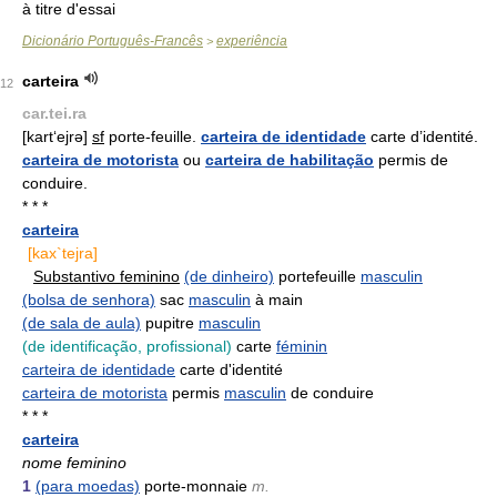
à titre d'essai
Dicionário Português-Francês
experiência
>
carteira
12
car.tei.ra
[kart‘ejrə]
sf
porte-feuille.
carteira de identidade
carte d’identité.
carteira de motorista
ou
carteira de habilitação
permis de
conduire.
* * *
carteira
[kax`tejra]
Substantivo feminino
(de dinheiro)
portefeuille
masculin
(bolsa de senhora)
sac
masculin
à main
(de sala de aula)
pupitre
masculin
(de identificação, profissional)
carte
féminin
carteira de identidade
carte d'identité
carteira de motorista
permis
masculin
de conduire
* * *
carteira
nome feminino
1
(para moedas)
porte-monnaie
m.