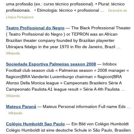
uma profissão (ex.: curso técnico profissional). • Plural: técnico
profissionais. ‣ Etimologia: técnico + profissional …
Dicionário da
Língua Portuguesa
Teatro Profissional do Negro
— The Black Professional Theater
( Teatro Profissional do Negro ) or TEPRON was an African
Brazilian theater company founded by Brazilian playwriter
Ubirajara fidalgo in the year 1970 in Rio de Janeiro, Brazil …
Wikipedia
Sociedade Esportiva Palmeiras season 2008
— Infobox
Football club season club = Palmeiras season = 2008 manager =
flagicon|BRA Vanderlei Luxemburgo chairman = flagicon|BRA
Afonso Della Monica league = Campeonato Brasileiro Série A
Campeonato Paulista A1 league result = Série A 4th Paulista …
Wikipedia
Mateus Paraná
— Mateus Personal information Full name Eds …
Wikipedia
Colégio Humboldt Sao Paulo
— Ein Bild von Colégio Humboldt
Colégio Humboldt ist eine deutsche Schule in São Paulo, Brasilien.