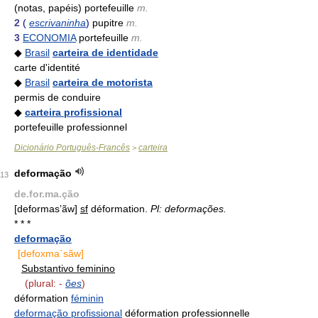
(notas, papéis) portefeuille
m.
2
(
escrivaninha
)
pupitre
m.
3
ECONOMIA
portefeuille
m.
◆
Brasil
carteira de identidade
carte d'identité
◆
Brasil
carteira de motorista
permis de conduire
◆
carteira profissional
portefeuille professionnel
Dicionário Português-Francês
carteira
>
deformação
13
de.for.ma.ção
[deformas’ãw]
sf
déformation.
Pl:
deformações.
* * *
deformação
[defoxma`sãw]
Substantivo feminino
(plural: -
ões
)
déformation
féminin
deformação profissional
déformation professionnelle