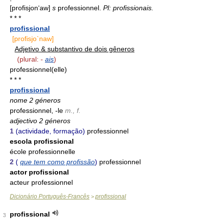
[profisjon‘aw]
s
professionnel.
Pl: profissionais.
* * *
profissional
[profisjo`naw]
Adjetivo & substantivo de dois gêneros
(plural: -
ais
)
professionnel(elle)
* * *
profissional
nome 2 géneros
professionnel, -le
m., f.
adjectivo 2 géneros
1
(actividade, formação)
professionnel
escola profissional
école professionnelle
2
(
que tem como profissão
)
professionnel
actor profissional
acteur professionnel
Dicionário Português-Francês
profissional
>
profissional
3