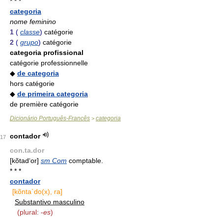
* * *
categoria
nome feminino
1
(
classe
)
catégorie
2
(
grupo
)
catégorie
categoria profissional
catégorie professionnelle
◆
de categoria
hors catégorie
◆
de primeira categoria
de première catégorie
Dicionário Português-Francês
categoria
>
contador
17
con.ta.dor
[kõtad‘or]
sm Com
comptable.
* * *
contador
[kõnta`do(x), ra]
Substantivo masculino
(plural: -
es
)