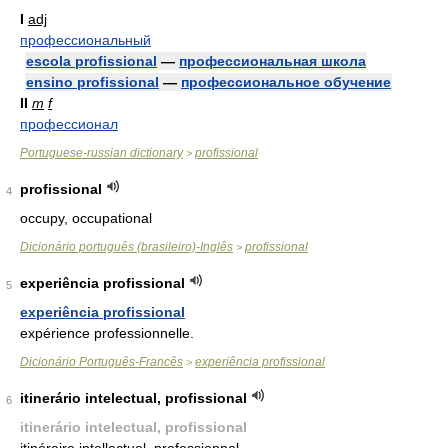
I
adj
профессиональный
escola profissional
—
профессиональная школа
ensino profissional
—
профессиональное обучение
II
m
f
профессионал
Portuguese-russian dictionary
profissional
>
profissional
4
occupy, occupational
Dicionário português (brasileiro)-Inglês
profissional
>
experiência profissional
5
experiência profissional
expérience professionnelle.
Dicionário Português-Francês
experiência profissional
>
itinerário intelectual, profissional
6
itinerário intelectual, profissional