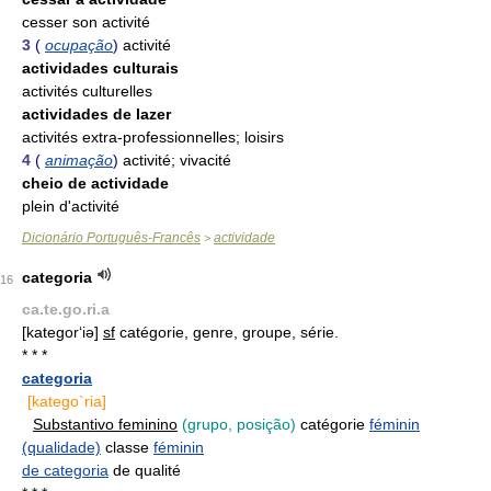
cesser son activité
3
(
ocupação
)
activité
actividades culturais
activités culturelles
actividades de lazer
activités extra-professionnelles; loisirs
4
(
animação
)
activité; vivacité
cheio de actividade
plein d'activité
Dicionário Português-Francês
actividade
>
categoria
16
ca.te.go.ri.a
[kategor‘iə]
sf
catégorie, genre, groupe, série.
* * *
categoria
[katego`ria]
Substantivo feminino
(grupo, posição)
catégorie
féminin
(qualidade)
classe
féminin
de categoria
de qualité