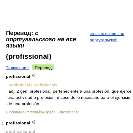
Перевод:
с
со всех языков на
португальского на все
португальский
языки
(profissional)
Толкование
Перевод
profissional
1
profissional | profissionais
adj.
2 gén. profesional, perteneciente a una profesión, que ejerce
una actividad o profesión, dícese de lo necesario para el ejercicio
de una profesión.
Diccionario Portugués-Español
profissional
>
profissional
2
pro.fis.si.o.nal