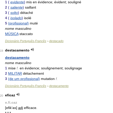
1
(
evidente
)
mis en évidence; évident; souligné
2
(
saliente
)
saillant
3
(
solto
)
détaché
4
(
isolado
)
isolé
5
(profissional)
muté
nome masculino
MÚSICA
staccato
Dicionário Português-Francês
destacado
>
destacamento
19
destacamento
nome masculino
1
mise
f.
en évidence; soulignement; soulignage
2
MILITAR
détachement
3
(de um profissional)
mutation
f.
Dicionário Português-Francês
destacamento
>
eficaz
20
e.fi.caz
[efik‘as]
adj
efficace.