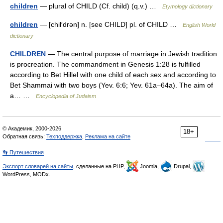
children
— plural of CHILD (Cf. child) (q.v.) …
Etymology dictionary
children
— [chil′drən] n. [see CHILD] pl. of CHILD …
English World
dictionary
CHILDREN
— The central purpose of marriage in Jewish tradition
is procreation. The commandment in Genesis 1:28 is fulfilled
according to Bet Hillel with one child of each sex and according to
Bet Shammai with two boys (Yev. 6:6; Yev. 61a–64a). The aim of
a… …
Encyclopedia of Judaism
© Академик, 2000-2026
18+
Обратная связь:
Техподдержка
,
Реклама на сайте
👣 Путешествия
Экспорт словарей на сайты
, сделанные на PHP,
Joomla,
Drupal,
WordPress, MODx.