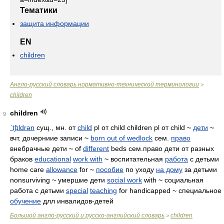
Тематики
защита информации
EN
children
Англо-русский словарь нормативно-технической терминологии
>
children
children
9
ˈtʃɪldrən
сущ., мн. от
child
pl от child children pl от child ~
дети
~
вчт. дочерниие записи ~
born out of wedlock
сем.
право
внебрачные дети ~ of
different
beds сем.право дети от разных
браков
educational
work with
~ воспитательная
работа
с детьми
home care
allowance
for ~
пособие
по уходу
на дому
за детьми
nonsurviving ~ умершие дети
social work
with ~ социальная
работа с детьми
special
teaching
for handicapped ~ специальное
обучение
длл инвалидов-детей
Большой англо-русский и русско-английский словарь
children
>