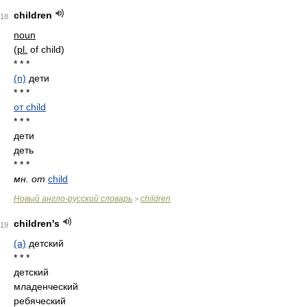
children
18
noun
(
pl.
of child)
* * *
(n)
дети
* * *
от child
* * *
дети
деть
* * *
мн. от
child
Новый англо-русский словарь
children
>
children's
19
(a)
детский
* * *
детский
младенческий
ребяческий