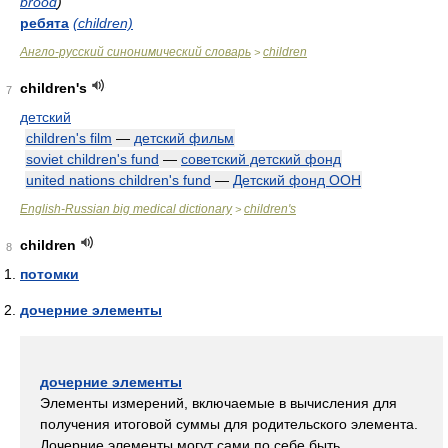
brood
)
ребята
(children)
Англо-русский синонимический словарь
children
>
children's
7
детский
children's film
—
детский фильм
soviet children's fund
—
советский детский фонд
united nations children's fund
—
Детский фонд ООН
English-Russian big medical dictionary
children's
>
children
8
потомки
дочерние элементы
дочерние элементы
Элементы измерений, включаемые в вычисления для
получения итоговой суммы для родительского элемента.
Дочерние элементы могут сами по себе быть