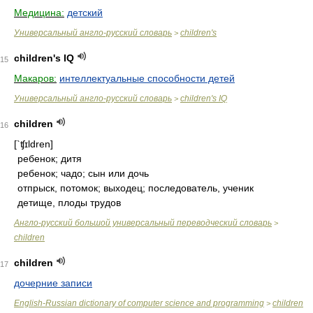
Медицина:
детский
Универсальный англо-русский словарь
children's
>
children's IQ
15
Макаров:
интеллектуальные способности детей
Универсальный англо-русский словарь
children's IQ
>
children
16
[`ʧɪldren]
ребенок; дитя
ребенок; чадо; сын или дочь
отпрыск, потомок; выходец; последователь, ученик
детище, плоды трудов
Англо-русский большой универсальный переводческий словарь
>
children
children
17
дочерние записи
English-Russian dictionary of computer science and programming
children
>