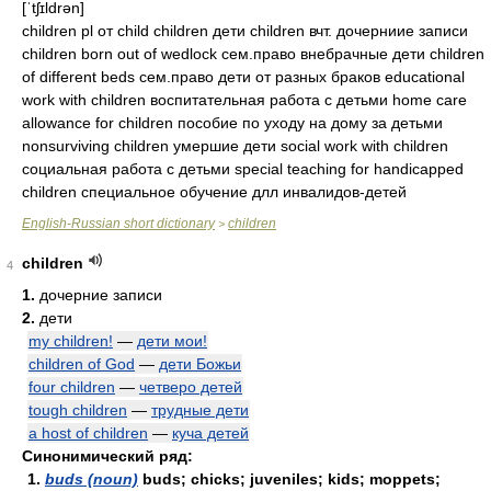
[ˈtʃɪldrən]
children pl от child children дети children вчт. дочерниие записи
children born out of wedlock сем.право внебрачные дети children
of different beds сем.право дети от разных браков educational
work with children воспитательная работа с детьми home care
allowance for children пособие по уходу на дому за детьми
nonsurviving children умершие дети social work with children
социальная работа с детьми special teaching for handicapped
children специальное обучение длл инвалидов-детей
English-Russian short dictionary
children
>
children
4
1.
дочерние записи
2.
дети
my children!
—
дети мои!
children of God
—
дети Божьи
four children
—
четверо детей
tough children
—
трудные дети
a host of children
—
куча детей
Синонимический ряд:
1.
buds (noun)
buds; chicks; juveniles; kids; moppets;