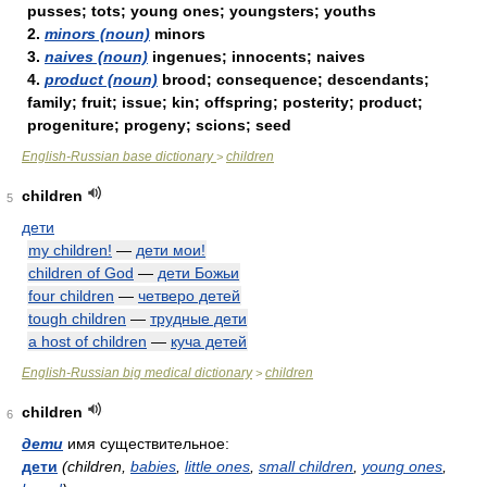
pusses; tots; young ones; youngsters; youths
2.
minors (noun)
minors
3.
naives (noun)
ingenues; innocents; naives
4.
product (noun)
brood; consequence; descendants;
family; fruit; issue; kin; offspring; posterity; product;
progeniture; progeny; scions; seed
English-Russian base dictionary
children
>
children
5
дети
my children!
—
дети мои!
children of God
—
дети Божьи
four children
—
четверо детей
tough children
—
трудные дети
a host of children
—
куча детей
English-Russian big medical dictionary
children
>
children
6
дети
имя существительное:
дети
(children,
babies
,
little ones
,
small children
,
young ones
,