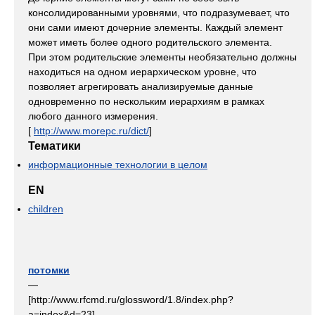
консолидированными уровнями, что подразумевает, что
они сами имеют дочерние элементы. Каждый элемент
может иметь более одного родительского элемента.
При этом родительские элементы необязательно должны
находиться на одном иерархическом уровне, что
позволяет агрегировать анализируемые данные
одновременно по нескольким иерархиям в рамках
любого данного измерения.
[
http://www.morepc.ru/dict/
]
Тематики
информационные технологии в целом
EN
children
потомки
—
[http://www.rfcmd.ru/glossword/1.8/index.php?
a=index&d=23]