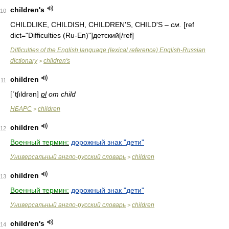
children's
10
CHILDLIKE, CHILDISH, CHILDREN'S, CHILD'S –
см.
[ref
dict="Difficulties (Ru-En)"]детский[/ref]
Difficulties of the English language (lexical reference) English-Russian
dictionary
children's
>
children
11
[ʹtʃıldrən]
pl
от child
НБАРС
children
>
children
12
Военный термин:
дорожный знак "дети"
Универсальный англо-русский словарь
children
>
children
13
Военный термин:
дорожный знак "дети"
Универсальный англо-русский словарь
children
>
children's
14