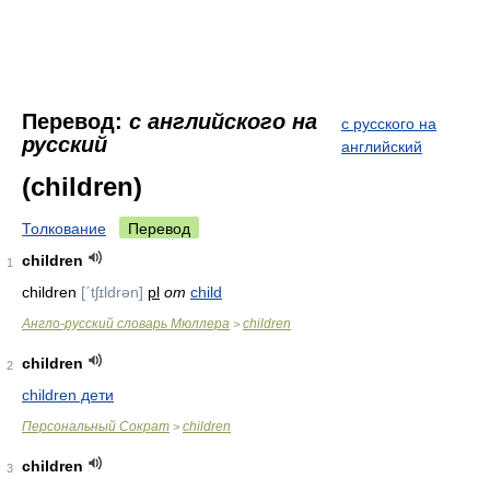
Перевод:
с английского на
с русского на
русский
английский
(children)
Толкование
Перевод
children
1
children
[ˊtʃɪldrǝn]
pl
от
child
Англо-русский словарь Мюллера
children
>
children
2
children дети
Персональный Сократ
children
>
children
3