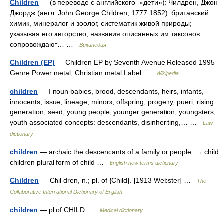
Children
— (в переводе с английского «дети»): Чилдрен, Джон
Джордж (англ. John George Children; 1777 1852) британский
химик, минералог и зоолог, систематик живой природы;
указывая его авторство, названия описанных им таксонов
сопровождают… …
Википедия
Children (EP)
— Children EP by Seventh Avenue Released 1995
Genre Power metal, Christian metal Label …
Wikipedia
children
— I noun babies, brood, descendants, heirs, infants,
innocents, issue, lineage, minors, offspring, progeny, pueri, rising
generation, seed, young people, younger generation, youngsters,
youth associated concepts: descendants, disinheriting,… …
Law
dictionary
children
— archaic the descendants of a family or people. → child
children plural form of child …
English new terms dictionary
Children
— Chil dren, n.; pl. of {Child}. [1913 Webster] …
The
Collaborative International Dictionary of English
children
— pl of CHILD …
Medical dictionary