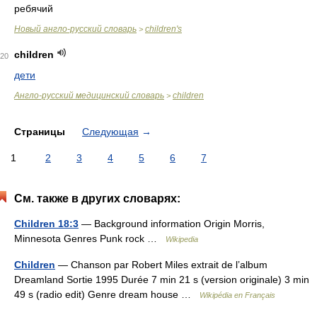
ребячий
Новый англо-русский словарь
children's
>
children
20
дети
Англо-русский медицинский словарь
children
>
Страницы
Следующая
→
1
2
3
4
5
6
7
См. также в других словарях:
Children 18:3
— Background information Origin Morris,
Minnesota Genres Punk rock …
Wikipedia
Children
— Chanson par Robert Miles extrait de l’album
Dreamland Sortie 1995 Durée 7 min 21 s (version originale) 3 min
49 s (radio edit) Genre dream house …
Wikipédia en Français