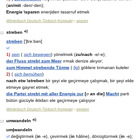
(
an/mit
-den/-den);
Energie \sparen
enerjiden tasarruf etmek
Wörterbuch Deutsch-Türkisch Kompakt
sparen
>
streben
12
streben
['ʃtre:bən]
vi
1)
sein
(
sich bewegen
) yönelmek (
zu/nach
-e/-e);
der Fluss strebt zum Meer
ırmak denize akıyor;
zum Himmel strebende Türme
(
fig
) göklere tırmanan kuleler
2)
(
sich bemühen
)
nach etw \streben
bir şeyi ele geçirmeye çalışmak, bir şeyi elde
etmeye gayret etmek;
die Partei strebt mit aller Energie zur
[
o
an die]
Macht
parti
bütün gücüyle iktidarı ele geçirmeye çalışıyor
Wörterbuch Deutsch-Türkisch Kompakt
streben
>
umwandeln
13
um|wandeln
vt
değiştirmek (
in
-e), çevirmek (
in
hâline), dönüştürmek (
in
-e);