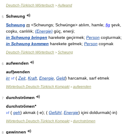
Deutsch-Türkisch Wörterbuch
Aufwand
>
Schwung
5
Schwung
m
<Schwungs; Schwünge> atılım, hamle;
fig
şevk,
coşku, canlılık;
(Energie)
güç, enerji;
in Schwung bringen
harekete geçirmek;
Person
coşturmak;
in Schwung kommen
harekete gelmek;
Person
coşmak
Deutsch-Türkisch Wörterbuch
Schwung
>
aufwenden
6
auf|wenden
irr
vt
(
Zeit
,
Kraft
,
Energie
,
Geld
) harcamak, sarf etmek
Wörterbuch Deutsch-Türkisch Kompakt
aufwenden
>
durchströmen
7
durchströmen*
vt
(
geh
) akmak (-e); (
Gefühl
,
Energie
) içini doldurmak(-in)
Wörterbuch Deutsch-Türkisch Kompakt
durchströmen
>
gewinnen
8