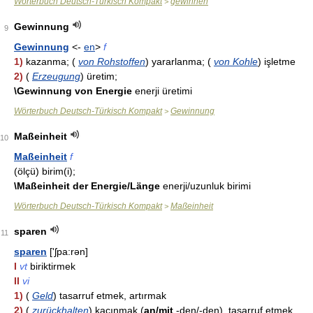
Wörterbuch Deutsch-Türkisch Kompakt
gewinnen
>
Gewinnung
9
Gewinnung
<-
en
>
f
1)
kazanma; (
von Rohstoffen
) yararlanma; (
von Kohle
) işletme
2)
(
Erzeugung
) üretim;
\Gewinnung von Energie
enerji üretimi
Wörterbuch Deutsch-Türkisch Kompakt
Gewinnung
>
Maßeinheit
10
Maßeinheit
f
(ölçü) birim(i);
\Maßeinheit der Energie/Länge
enerji/uzunluk birimi
Wörterbuch Deutsch-Türkisch Kompakt
Maßeinheit
>
sparen
11
sparen
['ʃpa:rən]
I
vt
biriktirmek
II
vi
1)
(
Geld
) tasarruf etmek, artırmak
2)
(
zurückhalten
) kaçınmak (
an/mit
-den/-den), tasarruf etmek