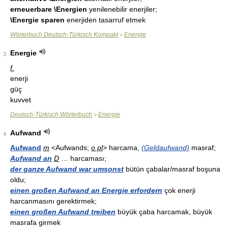
erneuerbare \Energien
yenilenebilir enerjiler;
\Energie sparen
enerjiden tasarruf etmek
Wörterbuch Deutsch-Türkisch Kompakt
Energie
>
Energie
3
f.
enerji
güç
kuvvet
Deutsch-Türkisch Wörterbuch
Energie
>
Aufwand
4
Aufwand
m
<Aufwands;
o pl
> harcama,
(Geldaufwand)
masraf;
Aufwand an
D
… harcaması;
der ganze Aufwand war umsonst
bütün çabalar/masraf boşuna
oldu;
einen großen Aufwand an Energie erfordern
çok enerji
harcanmasını gerektirmek;
einen großen Aufwand treiben
büyük çaba harcamak, büyük
masrafa girmek