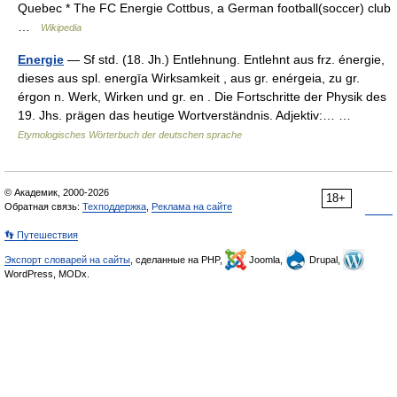
Quebec * The FC Energie Cottbus, a German football(soccer) club
…
Wikipedia
Energie
— Sf std. (18. Jh.) Entlehnung. Entlehnt aus frz. énergie,
dieses aus spl. energīa Wirksamkeit , aus gr. enérgeia, zu gr.
érgon n. Werk, Wirken und gr. en . Die Fortschritte der Physik des
19. Jhs. prägen das heutige Wortverständnis. Adjektiv:… …
Etymologisches Wörterbuch der deutschen sprache
© Академик, 2000-2026
18+
Обратная связь:
Техподдержка
,
Реклама на сайте
👣 Путешествия
Экспорт словарей на сайты
, сделанные на PHP,
Joomla,
Drupal,
WordPress, MODx.