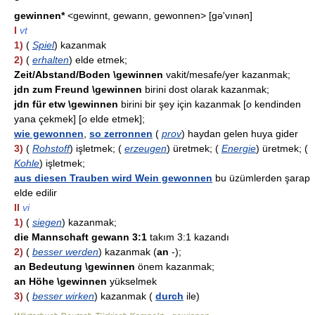
gewinnen*
<gewinnt, gewann, gewonnen> [gə'vınən]
I
vt
1)
(
Spiel
) kazanmak
2)
(
erhalten
) elde etmek;
Zeit/Abstand/Boden \gewinnen
vakit/mesafe/yer kazanmak;
jdn zum Freund \gewinnen
birini dost olarak kazanmak;
jdn für etw \gewinnen
birini bir şey için kazanmak [
o
kendinden
yana çekmek] [
o
elde etmek];
wie gewonnen
,
so zerronnen
(
prov
) haydan gelen huya gider
3)
(
Rohstoff
) işletmek; (
erzeugen
) üretmek; (
Energie
) üretmek; (
Kohle
) işletmek;
aus diesen Trauben wird Wein gewonnen
bu üzümlerden şarap
elde edilir
II
vi
1)
(
siegen
) kazanmak;
die Mannschaft gewann 3:1
takım 3:1 kazandı
2)
(
besser werden
) kazanmak (
an
-);
an Bedeutung \gewinnen
önem kazanmak;
an Höhe \gewinnen
yükselmek
3)
(
besser wirken
) kazanmak (
durch
ile)