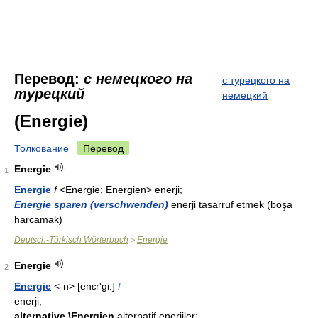
Перевод:
с немецкого на
с турецкого на
турецкий
немецкий
(Energie)
Толкование
Перевод
Energie
1
Energie
f
<Energie; Energien> enerji;
Energie sparen (verschwenden)
enerji tasarruf etmek (boşa
harcamak)
Deutsch-Türkisch Wörterbuch
Energie
>
Energie
2
Energie
<-n> [enɛr'gi:]
f
enerji;
alternative \Energien
alternatif enerjiler;