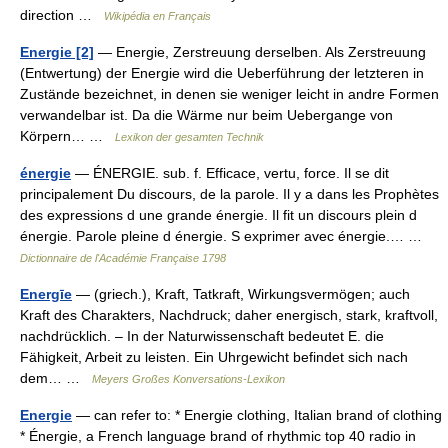
direction …
Wikipédia en Français
Energie [2]
— Energie, Zerstreuung derselben. Als Zerstreuung
(Entwertung) der Energie wird die Ueberführung der letzteren in
Zustände bezeichnet, in denen sie weniger leicht in andre Formen
verwandelbar ist. Da die Wärme nur beim Uebergange von
Körpern… …
Lexikon der gesamten Technik
énergie
— ÉNERGIE. sub. f. Efficace, vertu, force. Il se dit
principalement Du discours, de la parole. Il y a dans les Prophètes
des expressions d une grande énergie. Il fit un discours plein d
énergie. Parole pleine d énergie. S exprimer avec énergie.… …
Dictionnaire de l'Académie Française 1798
Energīe
— (griech.), Kraft, Tatkraft, Wirkungsvermögen; auch
Kraft des Charakters, Nachdruck; daher energisch, stark, kraftvoll,
nachdrücklich. – In der Naturwissenschaft bedeutet E. die
Fähigkeit, Arbeit zu leisten. Ein Uhrgewicht befindet sich nach
dem… …
Meyers Großes Konversations-Lexikon
Energie
— can refer to: * Energie clothing, Italian brand of clothing
* Énergie, a French language brand of rhythmic top 40 radio in