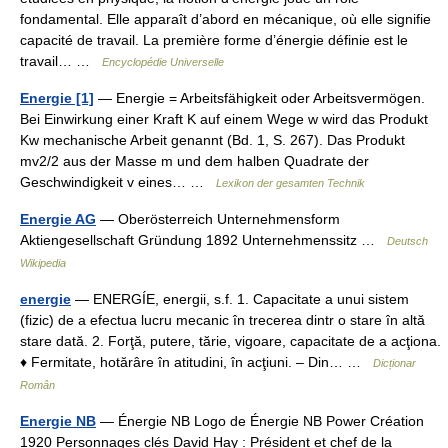
fondamental. Elle apparaît d’abord en mécanique, où elle signifie
capacité de travail. La première forme d’énergie définie est le
travail… …
Encyclopédie Universelle
Energie [1]
— Energie = Arbeitsfähigkeit oder Arbeitsvermögen.
Bei Einwirkung einer Kraft K auf einem Wege w wird das Produkt
Kw mechanische Arbeit genannt (Bd. 1, S. 267). Das Produkt
mv2/2 aus der Masse m und dem halben Quadrate der
Geschwindigkeit v eines… …
Lexikon der gesamten Technik
Energie AG
— Oberösterreich Unternehmensform
Aktiengesellschaft Gründung 1892 Unternehmenssitz …
Deutsch
Wikipedia
energie
— ENERGÍE, energii, s.f. 1. Capacitate a unui sistem
(fizic) de a efectua lucru mecanic în trecerea dintr o stare în altă
stare dată. 2. Forţă, putere, tărie, vigoare, capacitate de a acţiona.
♦ Fermitate, hotărâre în atitudini, în acţiuni. – Din… …
Dicționar
Român
Energie NB
— Énergie NB Logo de Énergie NB Power Création
1920 Personnages clés David Hay : Président et chef de la