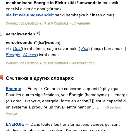
mechanische Energie in Elektrizität \umwandeln
mekanik
enerjiyi elektriğe dönüştürmek;
sie ist wie umgewandelt
sanki bambaşka bir insan olmuş
Wörterbuch Deutsch-Türkisch Kompakt
umwandeln
>
verschwenden
14
verschwenden*
[fɛɐ'ʃvɛndən]
vt
(
Geld
) israf etmek, saçıp savurmak; (
Zeit
) (boşa) harcamak; (
Energie
,
Wasser
) israf etmek
Wörterbuch Deutsch-Türkisch Kompakt
verschwenden
>
См. также в других словарях:
Energie
— Énergie Cet article concerne la quantité physique.
Pour les autres significations, voir Énergie (homonymie). L énergie
(du grec : ενεργεια, energeia, force en action[1]) est la capacité d
un système à produire un travail entraînant un… …
Wikipédia en
Français
ÉNERGIE
— Dans toutes les transformations variées qui sont
étudiées en physique, la notion d’énergie joue un rôle