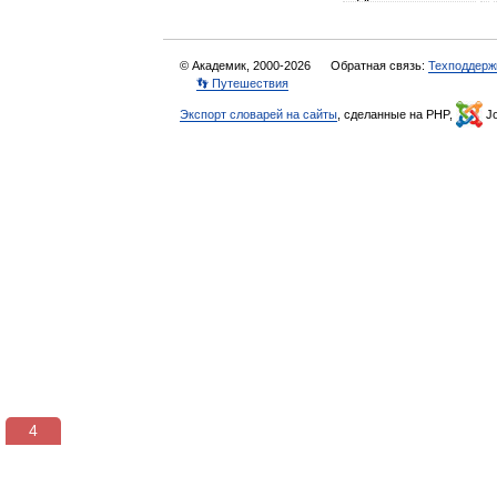
© Академик, 2000-2026
Обратная связь:
Техподдерж
👣 Путешествия
Экспорт словарей на сайты
, сделанные на PHP,
Jo
3