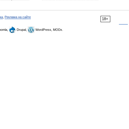
ка
,
Реклама на сайте
18+
omla,
Drupal,
WordPress, MODx.