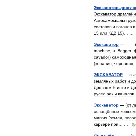
Экскаватор
-
драгла
Экскаватор
драглайн
Автосамосвалы
груз
составов
и
вагонов
в
15
или
КДВ
15
)… 
Экскаватор
— 
machine
;
н
.
Bagger
;
cavador
)
самоходна
(
копания
,
черпания
ЭКСКАВАТОР
—
вы
земляных
работ
и
д
Древнем
Египте
и
Др
русел
рек
и
каналов
Экскаватор
— (
от
л
оснащённых
ковшом
мягких
(
земля
,
песок
карьере
при
… …
Ви
Драглайн
— (
a