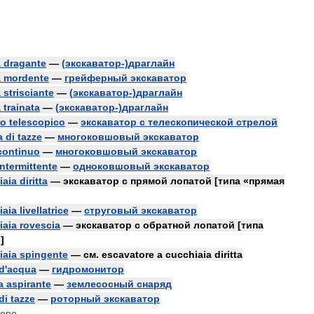
a
dragante
—
(
экскаватор
-)
драглайн
a
mordente
—
грейферный
экскаватор
a
strisciante
—
(
экскаватор
-)
драглайн
a
trainata
—
(
экскаватор
-)
драглайн
io
telescopico
—
экскаватор
с
телескопической
стрелой
a
di
tazze
—
многоковшовый
экскаватор
continuo
—
многоковшовый
экскаватор
intermittente
—
одноковшовый
экскаватор
iaia
diritta
—
экскаватор
с
прямой
лопатой
[
типа
«
прямая
iaia
livellatrice
—
струговый
экскаватор
iaia
rovescia
—
экскаватор
с
обратной
лопатой
[
типа
]
iaia
spingente
—
см
.
escavatore
a
cucchiaia
diritta
d
'
acqua
—
гидромонитор
a
aspirante
—
землесосный
снаряд
di
tazze
—
роторный
экскаватор
lone