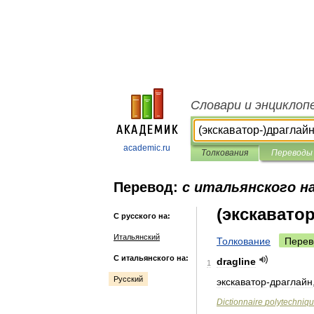
Словари и энциклоп
academic.ru
Толкования
Переводы
Перевод:
с итальянского на
(экскавато
С русского на:
Итальянский
Толкование
Перев
С итальянского на:
dragline
1
Русский
экскаватор
-
драглайн
Dictionnaire
polytechniq