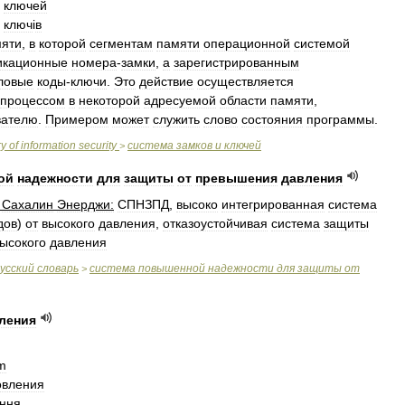
ключей
ключ
і
в
яти
,
в
которой
сегментам
памяти
операционной
системой
икационные
номера
-
замки
,
а
зарегистрированным
ловые
коды
-
ключи
.
Это
действие
осуществляется
процессом
в
некоторой
адресуемой
области
памяти
,
вателю
.
Примером
может
служить
слово
состояния
программы
.
ry
of
information
security
система
замков
и
ключей
>
ой
надежности
для
защиты
от
превышения
давления
Сахалин
Энерджи:
СПНЗПД
,
высоко
интегрированная
система
дов
)
от
высокого
давления
,
отказоустойчивая
система
защиты
ысокого
давления
усский
словарь
система
повышенной
надежности
для
защиты
от
>
ления
m
овления
ння