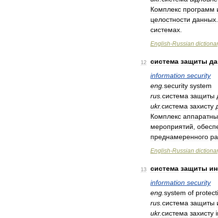
Комплекс
программ
целостности
данных
системах
.
English
-
Russian
dictiona
система
защиты
да
12
information
security
eng
.
security
system
rus
.
система
защиты
ukr
.
система
захисту
Комплекс
аппаратны
мероприятий
,
обесп
преднамеренного
ра
English
-
Russian
dictiona
система
защиты
и
13
information
security
eng
.
system
of
protect
rus
.
система
защиты
ukr
.
система
захисту
і