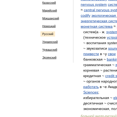
Казахский
nervous
system
сист
≈
central
nervous
sys
Марийский
codify
экологическая
Мокшанский
энергетическая
сист
монетная
система
≈
Немецкий
систем
|
а
-
ж
.
syste
Русский
(
техническое
устро
Украинский
~
воспитания
syst
~
звукозаписи
soun
Чувашский
привести
в
~
y
свои
Эрзянский
банковская
~
banki
грамматическая
~
корневая
~
растен
кредитная
~
credit
~
органов
народно
работать
в
~
е
Акад
Sciences
;
избирательная
~
el
десятичная
~
счис
экономическая
,
по
Большой
англо
-
русский