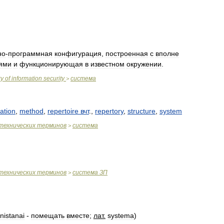
но
-
программная
конфигурация
,
построенная
с
вполне
ями
и
функционирующая
в
известном
окружении
.
ry
of
information
security
система
>
lation
,
method
,
repertoire
вчт
.,
repertory
,
structure
,
system
технических
терминов
система
>
технических
терминов
система
ЗП
>
nistanai
-
помещать
вместе
;
лат
.
systema
)