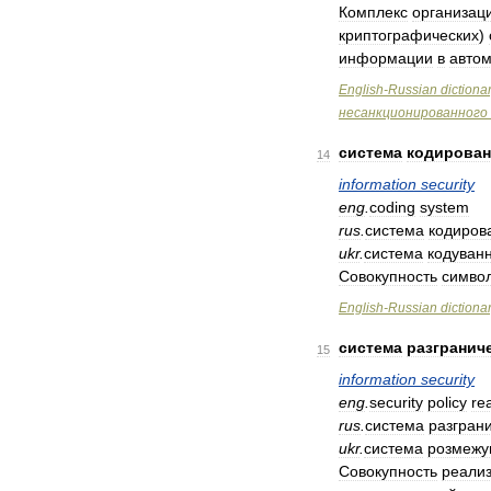
Комплекс
организац
криптографических
)
информации
в
авто
English
-
Russian
dictiona
несанкционированного
система
кодирован
14
information
security
eng
.
coding
system
rus
.
система
кодиров
ukr
.
система
кодуван
Совокупность
симво
English
-
Russian
dictiona
система
разгранич
15
information
security
eng
.
security
policy
rea
rus
.
система
разгран
ukr
.
система
розмежу
Совокупность
реали