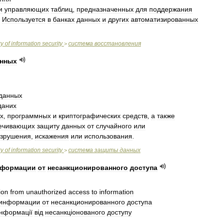
и
управляющих
таблиц
,
предназначенных
для
поддержания
.
Используется
в
банках
данных
и
других
автоматизированных
ry
of
information
security
система
восстановления
>
нных
данных
даних
х
,
программных
и
криптографических
средств
,
а
также
ечивающих
защиту
данных
от
случайного
или
зрушения
,
искажения
или
использования
.
ry
of
information
security
система
защиты
данных
>
нформации
от
несанкционированного
доступа
ion
from
unauthorized
access
to
information
информации
от
несанкционированного
доступа
нформац
і
ї
в
і
д
несанкц
і
онованого
доступу