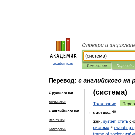
Словари и энциклоп
academic.ru
Толкования
Переводы
Перевод:
с английского на 
(система)
С русского на:
Английский
Толкование
Перев
С английского на:
система
1
Все языки
жен
.
system
стать
си
система
≈
sweating
s
Болгарский
frame
of
society
изби