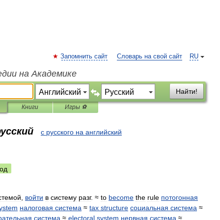
Запомнить сайт
Словарь на свой сайт
RU
едии на Академике
Найти!
Книги
Игры ⚽
русский
с русского на английский
од
стемой
,
войти
в
систему
разг
. ≈
to
become
the
rule
потогонная
ystem
налоговая
система
≈
tax
structure
социальная
система
≈
рательная
система
≈
electoral
system
нервная
система
≈