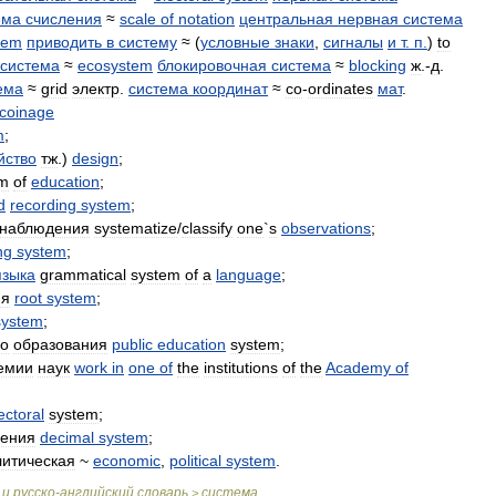
ема
счисления
≈
scale
of
notation
центральная
нервная
система
tem
приводить
в
систему
≈ (
условные
знаки
,
сигналы
и
т
.
п
.
)
to
система
≈
ecosystem
блокировочная
система
≈
blocking
ж
.-
д
.
ема
≈
grid
электр
.
система
координат
≈
co
-
ordinates
мат
.
coinage
m
;
йство
тж
.)
design
;
em
of
education
;
d
recording
system
;
наблюдения
systematize
/
classify
one
`
s
observations
;
ng
system
;
языка
grammatical
system
of
a
language
;
ия
root
system
;
system
;
го
образования
public
education
system
;
емии
наук
work
in
one
of
the
institutions
of
the
Academy
of
ectoral
system
;
ления
decimal
system
;
литическая
~
economic
,
political
system
.
и
русско
-
английский
словарь
система
>