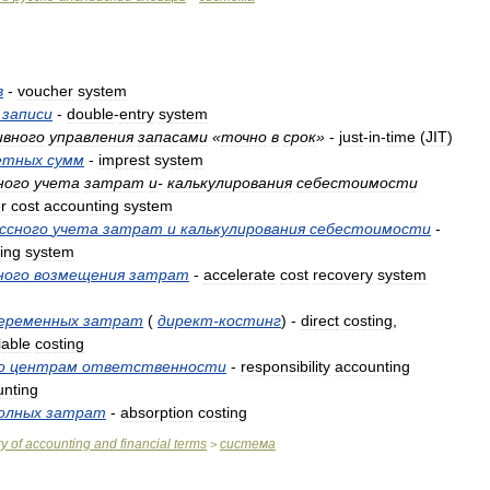
в
-
voucher
system
записи
-
double
-
entry
system
ивного
управления
запасами
«
точно
в
срок
»
-
just
-
in
-
time
(
JIT
)
етных
сумм
-
imprest
system
ного
учета
затрат
и
-
калькулирования
себестоимости
r
cost
accounting
system
ссного
учета
затрат
и
калькулирования
себестоимости
-
ing
system
ного
возмещения
затрат
-
accelerate
cost
recovery
system
еременных
затрат
(
директ
-
костинг
) -
direct
costing
,
iable
costing
о
центрам
ответственности
-
responsibility
accounting
unting
олных
затрат
-
absorption
costing
ry
of
accounting
and
financial
terms
система
>