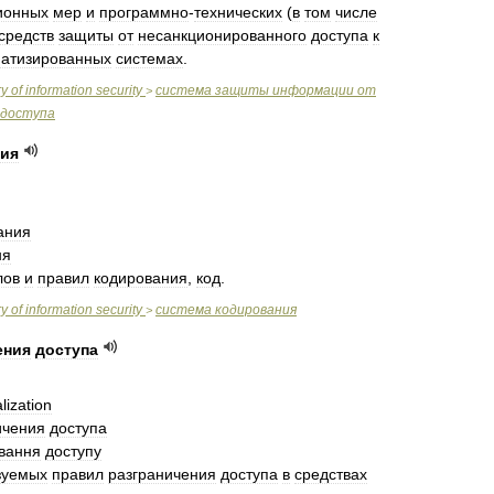
ионных
мер
и
программно
-
технических
(
в
том
числе
средств
защиты
от
несанкционированного
доступа
к
матизированных
системах
.
ry
of
information
security
система
защиты
информации
от
>
доступа
ия
ания
ня
лов
и
правил
кодирования
,
код
.
ry
of
information
security
система
кодирования
>
ения
доступа
lization
ичения
доступа
вання
доступу
зуемых
правил
разграничения
доступа
в
средствах