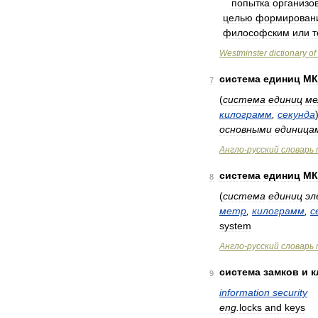
попытка
организо
целью
формирован
философским
или
т
Westminster
dictionary
of
система
единиц
МК
7
(
система
единиц
ме
килограмм
,
секунда
основными
единица
Англо
-
русский
словарь
система
единиц
МК
8
(
система
единиц
эл
метр
,
килограмм
,
с
system
Англо
-
русский
словарь
система
замков
и
к
9
information
security
eng
.
locks
and
keys