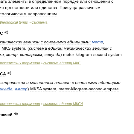
вать
элементы
в
определенном
порядке
или
отношении
с
ия
целостности
или
единства
.
Присуща
различным
еологическим
направлениям
.
theological
terms
Система
>
С
ханических
величин
с
основными
единицами:
метр
,
)
MKS
system
,
(
система
единиц
механических
величин
с
ми
;
метр
,
килограмм
,
секунда
)
meter
-
kilogram
-
second
system
технических
терминов
система
единиц
МКС
>
СА
ектрических
и
магнитных
величин
с
основными
единицами:
екунда
,
ампер
)
MKSA
system
,
meter
-
kilogram
-
second
-
ampere
технических
терминов
система
единиц
МКСА
>
лючей