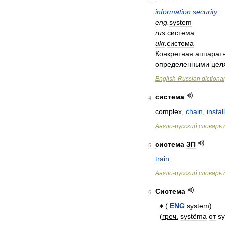
information
security
eng
.
system
rus
.
система
ukr
.
система
Конкретная
аппарат
определенными
цел
English
-
Russian
dictiona
система
4
complex
,
chain
,
instal
Англо
-
русский
словарь
система
ЗП
5
train
Англо
-
русский
словарь
Система
6
♦
(
ENG
system
)
(
греч
.
systëma
от
sy