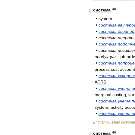
система
2
•
system
•
система
ваучеро
•
система
двойной
•
система
операт
•
система
подотч
•
система
позаказ
продукции
-
job
orde
•
система
попроце
process
cost
account
•
система
ускорен
ACRS
•
система
учета
п
marginal
costing
,
var
•
система
учета
п
system
,
activity
acco
•
система
учета
п
English
-
Russian
dictiona
система
3