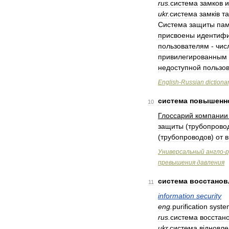
rus
.
система
замков
и
ukr
.
система
замк
і
в
та
Система
защиты
пам
присвоены
идентиф
пользователям
-
чис
привилегированным
недоступной
пользо
English
-
Russian
dictiona
система
повышенн
10
Глоссарий
компании
защиты
(
трубопрово
(
трубопроводов
)
от
в
Универсальный
англо
-
р
превышения
давления
система
восстанов
11
information
security
eng
.
purification
syste
rus
.
система
восстан
ukr
.
система
в
і
дновле