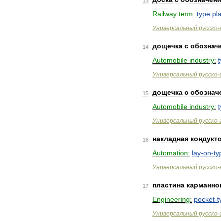
13
Railway
term:
type
pl
Универсальный
русско
-
дощечка
с
обознач
14
Automobile
industry:
Универсальный
русско
-
дощечка
с
обознач
15
Automobile
industry:
Универсальный
русско
-
накладная
кондукт
16
Automation:
lay
-
on
-
ty
Универсальный
русско
-
пластина
карманно
17
Engineering:
pocket
-
t
Универсальный
русско
-