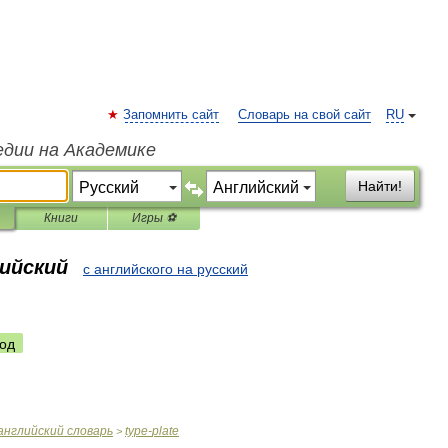
Запомнить сайт
Словарь на свой сайт
RU
едии на Академике
Найти!
Книги
Игры ⚽
лийский
с английского на русский
од
английский
словарь
type
-
plate
>