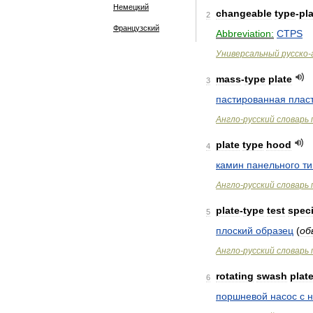
Немецкий
changeable
type
-
pl
2
Французский
Abbreviation:
CTPS
Универсальный
русско
-
mass
-
type
plate
3
пастированная
плас
Англо
-
русский
словарь
plate
type
hood
4
камин
панельного
ти
Англо
-
русский
словарь
plate
-
type
test
spec
5
плоский
образец
(
об
Англо
-
русский
словарь
rotating
swash
plat
6
поршневой
насос
с
н