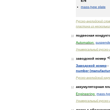
EN
mass
-
type
plate
Русско
-
английский
сло
пластина
из
нескольки
подвесная
кондукт
10
Automation:
suspend
Универсальный
русско
-
заводской
номер
11
Заводской
номер
--
number
(
manufactur
Русско
-
английский
нау
аккумуляторная
пл
12
Engineering:
mass
-
ty
Универсальный
русско
-
доска
с
обозначен