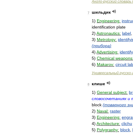
Англо
-
русский
словарь
шильдик
7
1
)
Engineering:
instru
identification
plate
2
)
Astronautics:
label
3
)
Metrology:
identify
(
прибора
)
4
)
Advertising:
identif
5
)
Chemical
weapons
6
)
Makarov:
circuit
lab
Универсальный
русско
-
клише
8
1
)
General
subject:
b
словосочетаниях
и
block
(
товарного
зн
2
)
Naval:
raster
3
)
Engineering:
engra
4
)
Architecture:
clichu
5
)
Polygraphy:
block
,