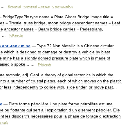
…
Краткий
толковый
словарь
по
полиграфии
—
BridgeTypePix
type
name
=
Plate
Girder
Bridge
image
title
=
es
=
Trestle
,
truss
bridge
,
moon
bridge
descendent
names
=
Leaf
ge
ancestor
names
=
Beam
bridge
carries
=
Pedestrians
,
… …
Wikipedia
c
anti
-
tank
mine
—
Type
72
Non
Metallic
is
a
Chinese
circular
,
ne
which
is
designed
to
damage
or
destroy
a
vehicle
by
blast
e
mine
has
a
slightly
domed
pressure
plate
which
is
made
of
raised
6
spoke
… …
Wikipedia
ate
tectonic
,
adj
.
Geol
.
a
theory
of
global
tectonics
in
which
the
into
a
number
of
crustal
plates
,
each
of
which
moves
on
the
plastic
or
less
independently
to
collide
with
,
slide
under
,
or
move
past
…
re
—
Plate
forme
pétrolière
Une
plate
forme
pétrolière
est
une
ixe
ou
flottante
qui
sert
à
l
exploitation
d
un
gisement
pétrolier
.
Elle
ent
les
dispositifs
nécessaires
pour
la
phase
de
forage
d
extraction
ançais