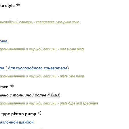
ate
style
английский
словарь
changeable
type
-
plate
style
>
тина
промышленной
и
научной
лексики
mass
-
type
plate
>
па
(
для
кислородного
конвертера
)
промышленной
и
научной
лексики
plate
type
hood
>
imen
ычно
с
толщиной
более
4
,
8мм
)
промышленной
и
научной
лексики
plate
-
type
test
specimen
>
e
type
piston
pump
аклонной
шайбой