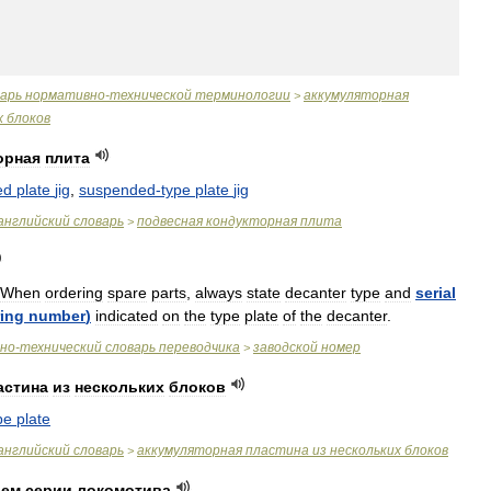
варь
нормативно
-
технической
терминологии
аккумуляторная
>
х
блоков
орная
плита
ed
plate
jig
,
suspended
-
type
plate
jig
английский
словарь
подвесная
кондукторная
плита
>
When
ordering
spare
parts
,
always
state
decanter
type
and
serial
ing
number
)
indicated
on
the
type
plate
of
the
decanter
.
чно
-
технический
словарь
переводчика
заводской
номер
>
астина
из
нескольких
блоков
pe
plate
английский
словарь
аккумуляторная
пластина
из
нескольких
блоков
>
ием
серии
локомотива