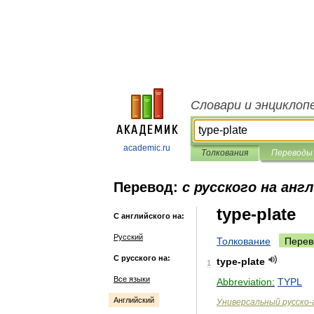
Словари и энциклоп
academic.ru
Толкования
Переводы
Перевод:
с русского на анг
type-plate
С английского на:
Русский
Толкование
Перев
С русского на:
type
-
plate
1
Все языки
Abbreviation:
TYPL
Английский
Универсальный
русско
-