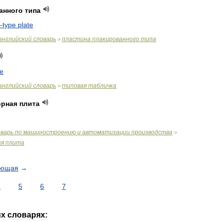
анного
типа
-
type
plate
английский
словарь
пластина
плакированного
типа
>
te
английский
словарь
типовая
табличка
>
орная
плита
оварь
по
машиностроению
и
автоматизации
производства
>
ая
плита
ующая
→
4
5
6
7
их
словарях: