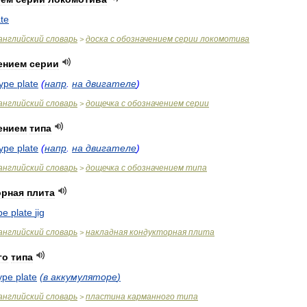
ate
английский
словарь
доска
с
обозначением
серии
локомотива
>
ением
серии
type
plate
(
напр
.
на
двигателе
)
английский
словарь
дощечка
с
обозначением
серии
>
ением
типа
type
plate
(
напр
.
на
двигателе
)
английский
словарь
дощечка
с
обозначением
типа
>
орная
плита
pe
plate
jig
английский
словарь
накладная
кондукторная
плита
>
го
типа
ype
plate
(
в
аккумуляторе
)
английский
словарь
пластина
карманного
типа
>