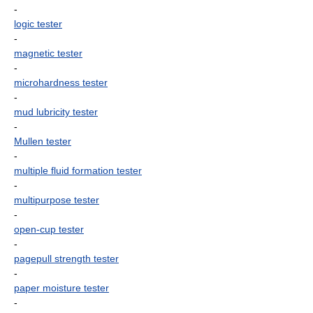
-
logic tester
-
magnetic tester
-
microhardness tester
-
mud lubricity tester
-
Mullen tester
-
multiple fluid formation tester
-
multipurpose tester
-
open-cup tester
-
pagepull strength tester
-
paper moisture tester
-