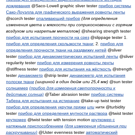
дождевания
@Saco-Lowell graphic sliver tester
прибор системы
Сако-Лоуэлла для графического выражения ровноты ленты
@scorch tester
опаливающий прибор
(для определения
изменения цвета и мягкости при соприкосновении с горячим
воздухом или нагретым металлом)
@shearing strength tester
прибор для испытания прочности на срез
@slippage tester 1.
прибор для определения скользкости ткани
; 2.
прибор для
определения прочности ткани на раздвижку нитей
@sliver
tester
прибор для динамометрических испытаний ленты
@sliver
regularity tester
прибор для измерения ровноты ленты
@stiffness tester
прибор для испытания на жёсткость
@strength
tester
динамометр
@strip tester
динамометр для испытания
полоски ткани
(шириной в один дюйм или 25,4 мм)
@sun tester
солнцемер
(прибор для измерения светопрочности к
действию солнца)
@Taber abrasion tester
прибор системы
Табера для испытания на истирание
@take-up twist tester
прибор для определения укрутки пряжи
или
нити
@turbidity
tester
прибор для определения мутности раствора
@twist tester
круткомер
@twist tester with tension motion
круткомер с
натяжным приспособлением
(для измерения удлинения при
раскручивании)
@Uster evenness tester
автоматический