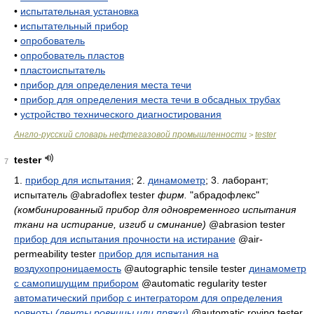
•
испытательная установка
•
испытательный прибор
•
опробователь
•
опробователь пластов
•
пластоиспытатель
•
прибор для определения места течи
•
прибор для определения места течи в обсадных трубах
•
устройство технического диагностирования
Англо-русский словарь нефтегазовой промышленности
tester
>
tester
7
1.
прибор для испытания
; 2.
динамометр
; 3.
лаборант;
испытатель
@abradoflex tester
фирм.
"абрадофлекс"
(комбинированный прибор для одновременного испытания
ткани на истирание, изгиб и сминание)
@abrasion tester
прибор для испытания прочности на истирание
@air-
permeability tester
прибор для испытания на
воздухопроницаемость
@autographic tensile tester
динамометр
с самопишущим прибором
@automatic regularity tester
автоматический прибор с интегратором для определения
ровноты
(ленты ровницы или пряжи)
@automatic roving tester