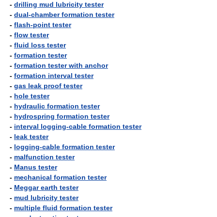
-
drilling mud lubricity tester
-
dual-chamber formation tester
-
flash-point tester
-
flow tester
-
fluid loss tester
-
formation tester
-
formation tester with anchor
-
formation interval tester
-
gas leak proof tester
-
hole tester
-
hydraulic formation tester
-
hydrospring formation tester
-
interval logging-cable formation tester
-
leak tester
-
logging-cable formation tester
-
malfunction tester
-
Manus tester
-
mechanical formation tester
-
Meggar earth tester
-
mud lubricity tester
-
multiple fluid formation tester