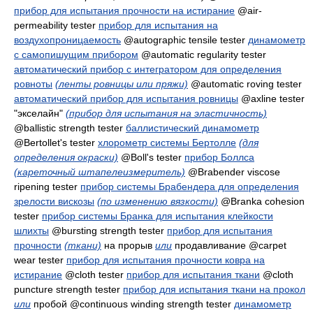
прибор для испытания прочности на истирание
@air-
permeability tester
прибор для испытания на
воздухопроницаемость
@autographic tensile tester
динамометр
с самопишущим прибором
@automatic regularity tester
автоматический прибор с интегратором для определения
ровноты
(ленты ровницы или пряжи)
@automatic roving tester
автоматический прибор для испытания ровницы
@axline tester
"экселайн"
(прибор для испытания на эластичность)
@ballistic strength tester
баллистический динамометр
@Bertollet's tester
хлорометр системы Бертолле
(для
определения окраски)
@Boll's tester
прибор Боллса
(кареточный штапелеизмеритель)
@Brabender viscose
ripening tester
прибор системы Брабендера для определения
зрелости вискозы
(по изменению вязкости)
@Branka cohesion
tester
прибор системы Бранка для испытания клейкости
шлихты
@bursting strength tester
прибор для испытания
прочности
(ткани)
на прорыв
или
продавливание
@carpet
wear tester
прибор для испытания прочности ковра на
истирание
@cloth tester
прибор для испытания ткани
@cloth
puncture strength tester
прибор для испытания ткани на прокол
или
пробой
@continuous winding strength tester
динамометр