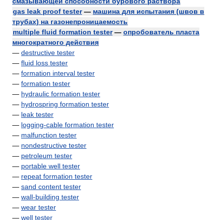
смазывающей способности бурового раствора
gas leak proof tester
—
машина для испытания (швов в
трубах) на газонепроницаемость
multiple fluid formation tester
—
опробователь пласта
многократного действия
—
destructive tester
—
fluid loss tester
—
formation interval tester
—
formation tester
—
hydraulic formation tester
—
hydrospring formation tester
—
leak tester
—
logging-cable formation tester
—
malfunction tester
—
nondestructive tester
—
petroleum tester
—
portable well tester
—
repeat formation tester
—
sand content tester
—
wall-building tester
—
wear tester
—
well tester