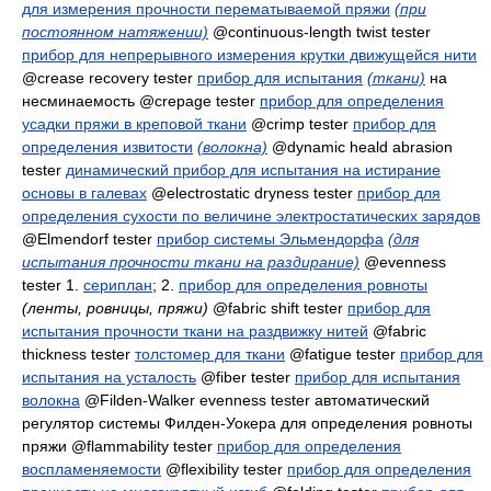
для измерения прочности перематываемой пряжи
(при
постоянном натяжении)
@continuous-length twist tester
прибор для непрерывного измерения крутки движущейся нити
@crease recovery tester
прибор для испытания
(ткани)
на
несминаемость
@crepage tester
прибор для определения
усадки пряжи в креповой ткани
@crimp tester
прибор для
определения извитости
(волокна)
@dynamic heald abrasion
tester
динамический прибор для испытания на истирание
основы в галевах
@electrostatic dryness tester
прибор для
определения сухости по величине электростатических зарядов
@Elmendorf tester
прибор системы Эльмендорфа
(для
испытания прочности ткани на раздирание)
@evenness
tester 1.
сериплан
; 2.
прибор для определения ровноты
(ленты, ровницы, пряжи)
@fabric shift tester
прибор для
испытания прочности ткани на раздвижку нитей
@fabric
thickness tester
толстомер для ткани
@fatigue tester
прибор для
испытания на усталость
@fiber tester
прибор для испытания
волокна
@Filden-Walker evenness tester
автоматический
регулятор системы Филден-Уокера для определения ровноты
пряжи
@flammability tester
прибор для определения
воспламеняемости
@flexibility tester
прибор для определения