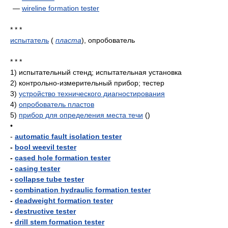
—
wireline formation tester
* * *
испытатель
(
пласта
)
, опробователь
* * *
1)
испытательный стенд; испытательная установка
2)
контрольно-измерительный прибор; тестер
3)
устройство технического диагностирования
4)
опробователь пластов
5)
прибор для определения места течи
()
•
-
automatic fault isolation tester
-
bool weevil tester
-
cased hole formation tester
-
casing tester
-
collapse tube tester
-
combination hydraulic formation tester
-
deadweight formation tester
-
destructive tester
-
drill stem formation tester