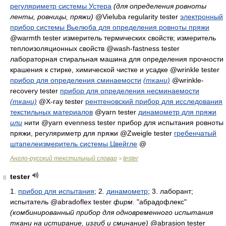
регуляриметр системы Устера
(для определения ровноты
ленты, ровницы, пряжи)
@Vieluba regularity tester
электронный
прибор системы Вьелюба для определения ровноты пряжи
@warmth tester
измеритель термических свойств; измеритель
теплоизоляционных свойств
@wash-fastness tester
лабораторная стиральная машина для определения прочности
крашения к стирке, химической чистке и усадке
@wrinkle tester
прибор для определения сминаемости
(ткани)
@wrinkle-
recovery tester
прибор для определения несминаемости
(ткани)
@X-ray tester
рентгеновский прибор для исследования
текстильных материалов
@yarn tester
динамометр для пряжи
или
нити
@yarn evenness tester
прибор для испытания ровноты
пряжи, регуляриметр для пряжи
@Zweigle tester
гребенчатый
штапелеизмеритель системы Цвейгле
@
Англо-русский текстильный словар
tester
>
tester
8
1.
прибор для испытания
; 2.
динамометр
; 3.
лаборант;
испытатель
@abradoflex tester
фирм.
"абрадофлекс"
(комбинированный прибор для одновременного испытания
ткани на истирание, изгиб и сминание)
@abrasion tester