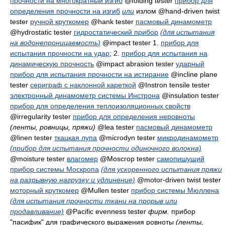
прочности на многократный изгиб
@folding tester
прибор для
определения прочности на изгиб
или
излом
@hand-driven twist
tester
ручной круткомер
@hank tester
пасмовый динамометр
@hydrostatic tester
гидростатический прибор
(для испытания
на водонепроницаемость)
@impact tester 1.
прибор для
испытания прочности на удар
; 2.
прибор для испытания на
динамическую прочность
@impact abrasion tester
ударный
прибор для испытания прочности на истирание
@incline plane
tester
сериграф с наклонной кареткой
@Instron tensile tester
электронный динамометр системы Инстрона
@insulation tester
прибор для определения теплоизоляционных свойств
@irregularity tester
прибор для определения неровноты
(ленты, ровницы, пряжи)
@lеа tester
пасмовый динамометр
@linen tester
ткацкая лупа
@microdyn tester
микродинамометр
(прибор для испытания прочности одиночного волокна)
@moisture tester
влагомер
@Moscrop tester
самопишущий
прибор системы Москропа
(для ускоренного испытания пряжи
на разрывную нагрузку и удлинение)
@motor-driven twist tester
моторный круткомер
@Mullen tester
прибор системы Мюллена
(для испытания прочности ткани на прорыв или
продавливание)
@Pacific evenness tester
фирм.
прибор
"пасифик" для графического выражения ровноты
(ленты,