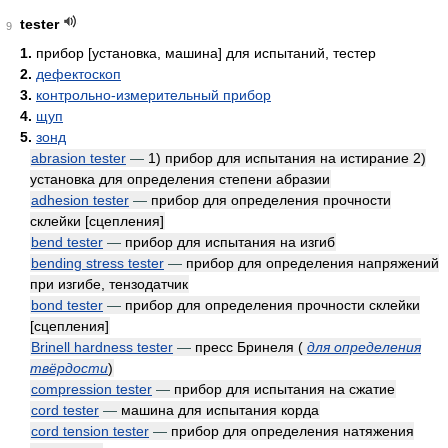
tester
9
1.
прибор [установка, машина] для испытаний, тестер
2.
дефектоскоп
3.
контрольно-измерительный прибор
4.
щуп
5.
зонд
abrasion tester
—
1) прибор для испытания на истирание 2)
установка для определения степени абразии
adhesion tester
—
прибор для определения прочности
склейки [сцепления]
bend tester
—
прибор для испытания на изгиб
bending stress tester
—
прибор для определения напряжений
при изгибе, тензодатчик
bond tester
—
прибор для определения прочности склейки
[сцепления]
Brinell hardness tester
—
пресс Бринеля
(
для определения
твёрдости
)
compression tester
—
прибор для испытания на сжатие
cord tester
—
машина для испытания корда
cord tension tester
—
прибор для определения натяжения