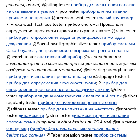
ровницы, пряжи)
@pilling tester
прибор для испытания волокна
на скатывание в узелки
@pop tester
прибор для испытания
прочности на прорыв
@precision twist tester
точный круткомер
@Prexa wash-fastness tester
прибор системы Прекса для
определения прочности окраски к стирке и к валке
@rain tester
прибор для определения водонепроницаемости методом
дождевания
@Saco-Lowell graphic sliver tester
прибор системы
Сако-Лоуэлла для графического выражения ровноты ленты
@scorch tester
опаливающий прибор
(для определения
изменения цвета и мягкости при соприкосновении с горячим
воздухом или нагретым металлом)
@shearing strength tester
прибор для испытания прочности на срез
@slippage tester 1.
прибор для определения скользкости ткани
; 2.
прибор для
определения прочности ткани на раздвижку нитей
@sliver
tester
прибор для динамометрических испытаний ленты
@sliver
regularity tester
прибор для измерения ровноты ленты
@stiffness tester
прибор для испытания на жёсткость
@strength
tester
динамометр
@strip tester
динамометр для испытания
полоски ткани
(шириной в один дюйм или 25,4 мм)
@sun tester
солнцемер
(прибор для измерения светопрочности к
действию солнца)
@Taber abrasion tester
прибор системы