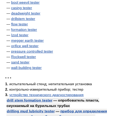
—
bool weevil tester
—
casing tester
—
deadweight tester
—
drillstem tester
—
flow tester
—
formation tester
—
Izod tester
—
megger earth tester
—
orifice well tester
—
pressure controlled tester
—
Rockwell tester
—
sand tester
—
wall-building tester
* * *
1.
испытательный стенд; непитательная установка
2.
контрольно-измерительный прибор; тестер
3.
устройство технического диагностирования
drill stem formation tester
— опробователь пласта,
сиускаемый на бурильных трубах
drilling mud lubricity tester
—
прибор для определения