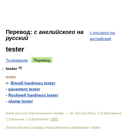
Перевод:
с английского на
с русского на
русский
английский
tester
Толкование
Перевод
tester
1
tester
n-
Brinell hardness tester
-
pavement tester
-
Rockwell hardness tester
-
slump tester
Англо-русский строительный словарь. — М.: Русский Язык
.
С.Н.Корчемкина,
1995
С.К.Кашкина, С.В.Курбатова
.
.
Англо-русский словарь строительных терминов
tester
>