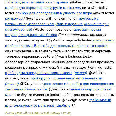
Табера для испытания на истирание
@take-up twist tester
прибор для определения укрутки пряжи
или
нити
@turbidity
tester
прибор для определения мутности раствора
@twist tester
круткомер
@twist tester with tension motion
круткомер с
натяжным приспособлением
(для измерения удлинения при
раскручивании)
@Uster evenness tester
автоматический
регуляриметр системы Устера
(для определения ровноты
ленты, ровницы, пряжи)
@Vieluba regularity tester
электронный
прибор системы Вьелюба для определения ровноты пряжи
@warmth tester
измеритель термических свойств; измеритель
теплоизоляционных свойств
@wash-fastness tester
лабораторная стиральная машина для определения прочности
крашения к стирке, химической чистке и усадке
@wrinkle tester
прибор для определения сминаемости
(ткани)
@wrinkle-
recovery tester
прибор для определения несминаемости
(ткани)
@X-ray tester
рентгеновский прибор для исследования
текстильных материалов
@yarn tester
динамометр для пряжи
или
нити
@yarn evenness tester
прибор для испытания ровноты
пряжи, регуляриметр для пряжи
@Zweigle tester
гребенчатый
штапелеизмеритель системы Цвейгле
@
Англо-русский текстильный словар
tester
>