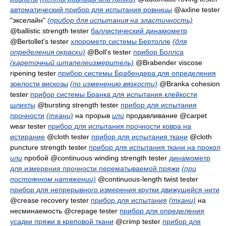
автоматический прибор для испытания ровницы
@axline tester
"экселайн"
(прибор для испытания на эластичность)
@ballistic strength tester
баллистический динамометр
@Bertollet's tester
хлорометр системы Бертолле
(для
определения окраски)
@Boll's tester
прибор Боллса
(кареточный штапелеизмеритель)
@Brabender viscose
ripening tester
прибор системы Брабендера для определения
зрелости вискозы
(по изменению вязкости)
@Branka cohesion
tester
прибор системы Бранка для испытания клейкости
шлихты
@bursting strength tester
прибор для испытания
прочности
(ткани)
на прорыв
или
продавливание
@carpet
wear tester
прибор для испытания прочности ковра на
истирание
@cloth tester
прибор для испытания ткани
@cloth
puncture strength tester
прибор для испытания ткани на прокол
или
пробой
@continuous winding strength tester
динамометр
для измерения прочности перематываемой пряжи
(при
постоянном натяжении)
@continuous-length twist tester
прибор для непрерывного измерения крутки движущейся нити
@crease recovery tester
прибор для испытания
(ткани)
на
несминаемость
@crepage tester
прибор для определения
усадки пряжи в креповой ткани
@crimp tester
прибор для