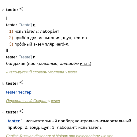
tester
2
Ⅰ
tester
[ˊtestə]
n
1)
испыта́тель; лабора́нт
2)
прибо́р для испыта́ния; щуп, те́стер
3)
про́бный экземпля́р чего́-л.
Ⅱ
tester
[ˊtestə]
n
балдахи́н (
над кроватью, алтарём
и т.п.
)
Англо-русский словарь Мюллера
tester
>
tester
3
tester тестер
Персональный Сократ
tester
>
tester
4
tester
1. испытательный прибор; контрольно-измерительный
прибор; 2. зонд, щуп; 3. лаборант; испытатель
English-Russian dictionary of biology and biotechnology
tester
>