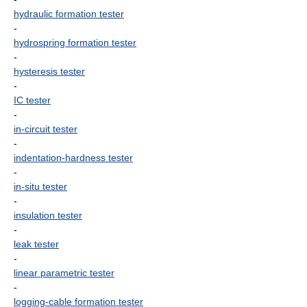
hydraulic formation tester
-
hydrospring formation tester
-
hysteresis tester
-
IC tester
-
in-circuit tester
-
indentation-hardness tester
-
in-situ tester
-
insulation tester
-
leak tester
-
linear parametric tester
-
logging-cable formation tester