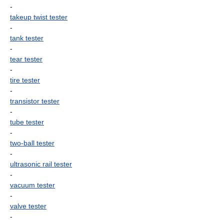
-
takeup twist tester
-
tank tester
-
tear tester
-
tire tester
-
transistor tester
-
tube tester
-
two-ball tester
-
ultrasonic rail tester
-
vacuum tester
-
valve tester
-