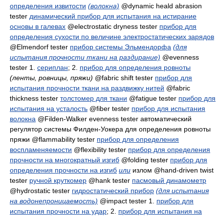
определения извитости
(волокна)
@dynamic heald abrasion
tester
динамический прибор для испытания на истирание
основы в галевах
@electrostatic dryness tester
прибор для
определения сухости по величине электростатических зарядов
@Elmendorf tester
прибор системы Эльмендорфа
(для
испытания прочности ткани на раздирание)
@evenness
tester 1.
сериплан
; 2.
прибор для определения ровноты
(ленты, ровницы, пряжи)
@fabric shift tester
прибор для
испытания прочности ткани на раздвижку нитей
@fabric
thickness tester
толстомер для ткани
@fatigue tester
прибор для
испытания на усталость
@fiber tester
прибор для испытания
волокна
@Filden-Walker evenness tester
автоматический
регулятор системы Филден-Уокера для определения ровноты
пряжи
@flammability tester
прибор для определения
воспламеняемости
@flexibility tester
прибор для определения
прочности на многократный изгиб
@folding tester
прибор для
определения прочности на изгиб
или
излом
@hand-driven twist
tester
ручной круткомер
@hank tester
пасмовый динамометр
@hydrostatic tester
гидростатический прибор
(для испытания
на водонепроницаемость)
@impact tester 1.
прибор для
испытания прочности на удар
; 2.
прибор для испытания на