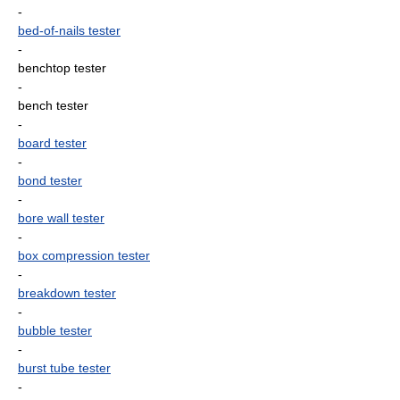
-
bed-of-nails tester
-
benchtop tester
-
bench tester
-
board tester
-
bond tester
-
bore wall tester
-
box compression tester
-
breakdown tester
-
bubble tester
-
burst tube tester
-