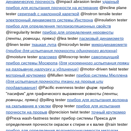
динамическую прочность
@impact abrasion tester
ударный
прибор для испытания прочности на истирание
@incline plane
tester
сериграф с наклонной кареткой
@Instron tensile tester
электронный динамометр системы Инстрона
@insulation tester
прибор для определения теплоизоляционных свойств
@irregularity tester
прибор для определения неровноты
(ленты, ровницы, пряжи)
@lеа tester
пасмовый динамометр
@linen tester
ткацкая лупа
@microdyn tester
микродинамометр
(прибор для испытания прочности одиночного волокна)
@moisture tester
влагомер
@Moscrop tester
самопишущий
прибор системы Москропа
(для ускоренного испытания пряжи
на разрывную нагрузку и удлинение)
@motor-driven twist tester
моторный круткомер
@Mullen tester
прибор системы Мюллена
(для испытания прочности ткани на прорыв или
продавливание)
@Pacific evenness tester
фирм.
прибор
"пасифик" для графического выражения ровноты
(ленты,
ровницы, пряжи)
@pilling tester
прибор для испытания волокна
на скатывание в узелки
@pop tester
прибор для испытания
прочности на прорыв
@precision twist tester
точный круткомер
@Prexa wash-fastness tester
прибор системы Прекса для
определения прочности окраски к стирке и к валке
@rain tester
прибор для определения водонепроницаемости методом