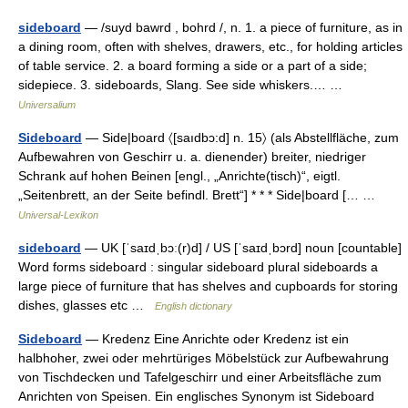
sideboard
— /suyd bawrd , bohrd /, n. 1. a piece of furniture, as in
a dining room, often with shelves, drawers, etc., for holding articles
of table service. 2. a board forming a side or a part of a side;
sidepiece. 3. sideboards, Slang. See side whiskers.… …
Universalium
Sideboard
— Side|board 〈[saıdbɔ:d] n. 15〉 (als Abstellfläche, zum
Aufbewahren von Geschirr u. a. dienender) breiter, niedriger
Schrank auf hohen Beinen [engl., „Anrichte(tisch)“, eigtl.
„Seitenbrett, an der Seite befindl. Brett“] * * * Side|board [… …
Universal-Lexikon
sideboard
— UK [ˈsaɪdˌbɔː(r)d] / US [ˈsaɪdˌbɔrd] noun [countable]
Word forms sideboard : singular sideboard plural sideboards a
large piece of furniture that has shelves and cupboards for storing
dishes, glasses etc …
English dictionary
Sideboard
— Kredenz Eine Anrichte oder Kredenz ist ein
halbhoher, zwei oder mehrtüriges Möbelstück zur Aufbewahrung
von Tischdecken und Tafelgeschirr und einer Arbeitsfläche zum
Anrichten von Speisen. Ein englisches Synonym ist Sideboard