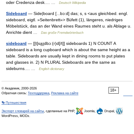
oder Credenza desk.… …
Deutsch Wikipedia
Sideboard
— Side|board [...bɔ:d] das; s, s <aus gleichbed. engl.
sideboard, eigtl. »Seitenbrett«> Büfett (1), längeres, niedriges
Möbelstück, das an der Wand eines Raumes steht u. als Ablage u.
Anrichte dient …
Das große Fremdwörterbuch
sideboard
— [[t]sa͟ɪdbɔː(r)d[/t]] sideboards 1) N COUNT A
sideboard is a long cupboard which is about the same height as a
table. Sideboards are usually kept in dining rooms to put plates
and glasses in. 2) N PLURAL Sideboards are the same as
sideburns.… …
English dictionary
© Академик, 2000-2026
18+
Обратная связь:
Техподдержка
,
Реклама на сайте
👣 Путешествия
Экспорт словарей на сайты
, сделанные на PHP,
Joomla,
Drupal,
WordPress, MODx.