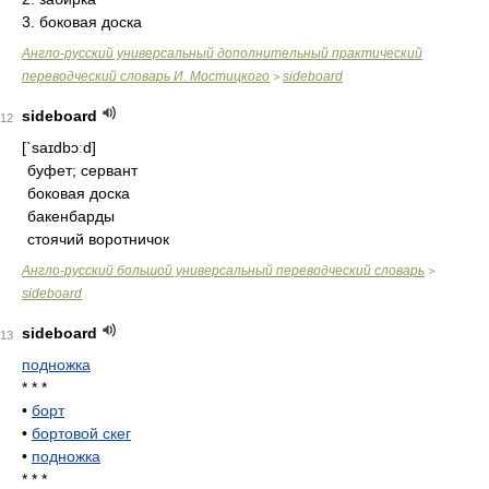
3. боковая доска
Англо-русский универсальный дополнительный практический
переводческий словарь И. Мостицкого
sideboard
>
sideboard
12
[`saɪdbɔːd]
буфет; сервант
боковая доска
бакенбарды
стоячий воротничок
Англо-русский большой универсальный переводческий словарь
>
sideboard
sideboard
13
подножка
* * *
•
борт
•
бортовой скег
•
подножка
* * *