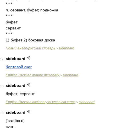
* * *
n.
сервант, буфет, подножка
* * *
буфет
сервант
* * *
1) буфет 2) боковая доска
Новый англо-русский словарь
sideboard
>
sideboard
17
бортовой скег
English-Russian marine dictionary
sideboard
>
sideboard
18
буфет; сервант
English-Russian dictionary of technical terms
sideboard
>
sideboard
19
['saɪdbɔːd]
сущ.