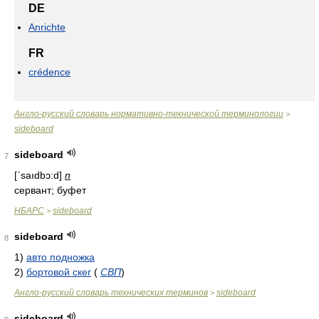
DE
Anrichte
FR
crédence
Англо-русский словарь нормативно-технической терминологии
>
sideboard
sideboard
7
[ʹsaıdbɔ:d]
n
сервант; буфет
НБАРС
sideboard
>
sideboard
8
1)
авто подножка
2)
бортовой скег
(
СВП
)
Англо-русский словарь технических терминов
sideboard
>
sideboard