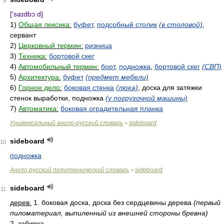
9
['saɪdbɔːd]
1)
Общая лексика:
буфет
,
подсобный столик
(в столовой)
,
сервант
2)
Церковный термин:
ризница
3)
Техника:
бортовой скег
4)
Автомобильный термин:
борт
,
подножка
,
бортовой скег
(СВП)
5)
Архитектура:
буфет
(предмет мебели)
6)
Горное дело:
боковая стенка
(люка)
, доска для затяжки
стенок выработки, подножка
(у погрузочной машины)
7)
Автоматика:
боковая оградительная планка
Универсальный англо-русский словарь
sideboard
>
sideboard
10
подножка
Англо русский политехнический словарь
sideboard
>
sideboard
11
дерев.
1. боковая доска, доска без сердцевины дерева
(первый
пиломатериал, выпиленный из внешней стороны бревна)
2. забирка