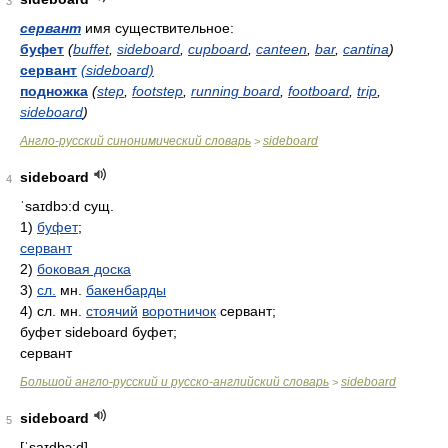
3
сервант
имя существительное:
буфет
(
buffet
,
sideboard
,
cupboard
,
canteen
,
bar
,
cantina
)
сервант
(sideboard)
подножка
(
step
,
footstep
,
running board
,
footboard
,
trip
,
sideboard
)
Англо-русский синонимический словарь
sideboard
>
sideboard
4
ˈsaɪdbɔ:d
сущ.
1)
буфет
;
сервант
2)
боковая доска
3)
сл.
мн.
бакенбарды
4) сл. мн.
стоячий
воротничок
сервант;
буфет sideboard буфет;
сервант
Большой англо-русский и русско-английский словарь
sideboard
>
sideboard
5
[ˈsaɪdbɔ:d]