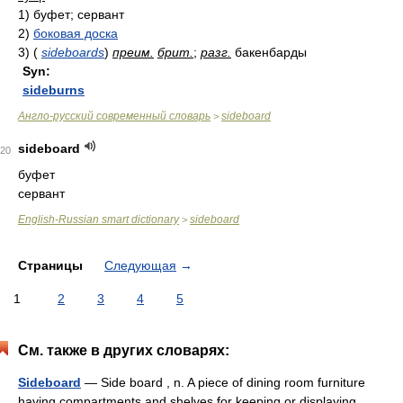
1)
буфет; сервант
2)
боковая доска
3)
(
sideboards
)
преим.
брит.
;
разг.
бакенбарды
Syn:
sideburns
Англо-русский современный словарь
sideboard
>
sideboard
20
буфет
сервант
English-Russian smart dictionary
sideboard
>
Страницы
Следующая
→
1
2
3
4
5
См. также в других словарях:
Sideboard
— Side board , n. A piece of dining room furniture
having compartments and shelves for keeping or displaying