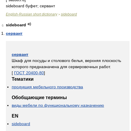
sideboard буфет; сервант
English-Russian short dictionary
sideboard
>
sideboard
6
сервант
сервант
Шкаф для посуды и столового белья, верхняя плоскость
которого предназначена для сервировочных работ.
[
ГОСТ 20400-80
]
Тематики
продукция мебельного производства
Обобщающие термины
виды мебели по функциональному назначению
EN
sideboard