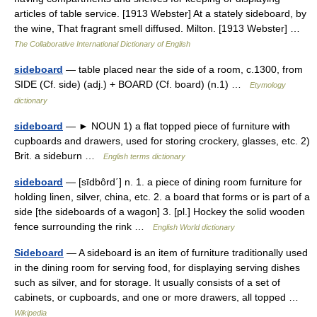
articles of table service. [1913 Webster] At a stately sideboard, by
the wine, That fragrant smell diffused. Milton. [1913 Webster] …
The Collaborative International Dictionary of English
sideboard
— table placed near the side of a room, c.1300, from
SIDE (Cf. side) (adj.) + BOARD (Cf. board) (n.1) …
Etymology
dictionary
sideboard
— ► NOUN 1) a flat topped piece of furniture with
cupboards and drawers, used for storing crockery, glasses, etc. 2)
Brit. a sideburn …
English terms dictionary
sideboard
— [sīdbôrd΄] n. 1. a piece of dining room furniture for
holding linen, silver, china, etc. 2. a board that forms or is part of a
side [the sideboards of a wagon] 3. [pl.] Hockey the solid wooden
fence surrounding the rink …
English World dictionary
Sideboard
— A sideboard is an item of furniture traditionally used
in the dining room for serving food, for displaying serving dishes
such as silver, and for storage. It usually consists of a set of
cabinets, or cupboards, and one or more drawers, all topped …
Wikipedia