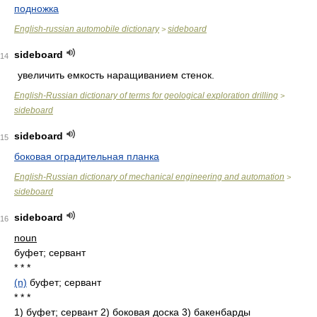
подножка
English-russian automobile dictionary
sideboard
>
sideboard
14
увеличить емкость наращиванием стенок.
English-Russian dictionary of terms for geological exploration drilling
>
sideboard
sideboard
15
боковая оградительная планка
English-Russian dictionary of mechanical engineering and automation
>
sideboard
sideboard
16
noun
буфет; сервант
* * *
(n)
буфет; сервант
* * *
1) буфет; сервант 2) боковая доска 3) бакенбарды