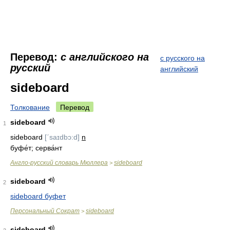
Перевод:
с английского на
с русского на
русский
английский
sideboard
Толкование
Перевод
sideboard
1
sideboard
[ˊsaɪdbɔ:d]
n
буфе́т; серва́нт
Англо-русский словарь Мюллера
sideboard
>
sideboard
2
sideboard буфет
Персональный Сократ
sideboard
>
sideboard