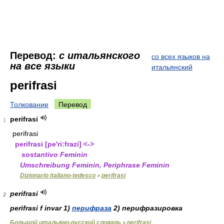
Перевод:
с итальянского
со всех языков на
на все языки
итальянский
perifrasi
Толкование
Перевод
perifrasi
1
perifrasi
perifrasi
[pe'ri:frazi] <->
sostantivo
Feminin
Umschreibung
Feminin
, Periphrase
Feminin
Dizionario italiano-tedesco
perifrasi
>
perifrasi
2
perìfrasi f invar 1)
перифраза
2) перифразировка
Большой итальяно-русский словарь
perifrasi
>