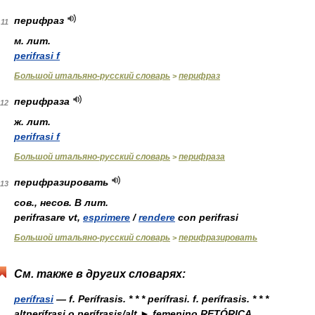
перифраз
11
м. лит.
perifrasi f
Большой итальяно-русский словарь
перифраз
>
перифраза
12
ж. лит.
perifrasi f
Большой итальяно-русский словарь
перифраза
>
перифразировать
13
сов.
,
несов. В лит.
perifrasare vt,
esprimere
/
rendere
con perifrasi
Большой итальяно-русский словарь
перифразировать
>
См. также в других словарях:
perífrasi
— f. Perífrasis. * * * perífrasi. f. perífrasis. * * *
altperífrasi o perífrasis/alt ► femenino RETÓRICA