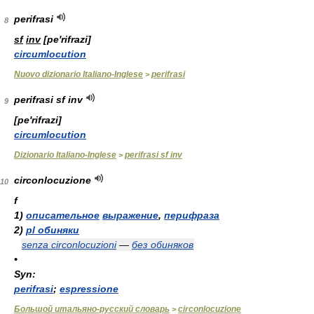
perifrasi
8
sf
inv
[pe'rifrazi]
circumlocution
Nuovo dizionario Italiano-Inglese
perifrasi
>
perifrasi sf inv
9
[pe'rifrazi]
circumlocution
Dizionario Italiano-Inglese
perifrasi sf inv
>
circonlocuzione
10
f
1)
описательное
выражение
,
перифраза
2)
pl обиняки
senza circonlocuzioni
—
без обиняков
•
Syn:
perifrasi
;
espressione
Большой итальяно-русский словарь
circonlocuzione
>