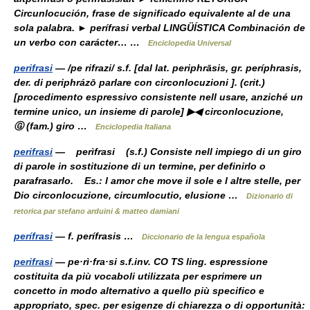
Circunlocución, frase de significado equivalente al de una
sola palabra. ► perífrasi verbal LINGÜÍSTICA Combinación de
un verbo con carácter… …
Enciclopedia Universal
perifrasi
— /pe rifrazi/ s.f. [dal lat. periphrāsis, gr. períphrasis,
der. di periphrázō parlare con circonlocuzioni ]. (crit.)
[procedimento espressivo consistente nell usare, anziché un
termine unico, un insieme di parole] ▶◀ circonlocuzione,
Ⓖ (fam.) giro …
Enciclopedia Italiana
perifrasi
— perìfrasi (s.f.) Consiste nell impiego di un giro
di parole in sostituzione di un termine, per definirlo o
parafrasarlo. Es.: l amor che move il sole e l altre stelle, per
Dio circonlocuzione, circumlocutio, elusione …
Dizionario di
retorica par stefano arduini & matteo damiani
perífrasi
— f. perífrasis …
Diccionario de la lengua española
perifrasi
— pe·rì·fra·si s.f.inv. CO TS ling. espressione
costituita da più vocaboli utilizzata per esprimere un
concetto in modo alternativo a quello più specifico e
appropriato, spec. per esigenze di chiarezza o di opportunità: