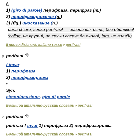
f.
1)
(giro di parole)
перифраза, перифраз (
m.
)
2)
перифразирование (
n.
)
3)
(
fig.
)
иносказание (
n.
)
parla chiaro, senza perifrasi! — говори как есть, без обиняков!
(
colloq.
не крути!, не кружи вокруг да около!,
fam.
не виляй!)
Il nuovo dizionario italiano-russo
perifrasi
>
perifrasi
6
f invar
1)
перифраза
2)
перифразировка
•
Syn:
circonlocuzione
,
giro di parole
Большой итальяно-русский словарь
perifrasi
>
perifrasi
7
perìfra
ś
i
f
invar
1)
перифраза
2)
перифразировка
Большой итальяно-русский словарь
perifrasi
>