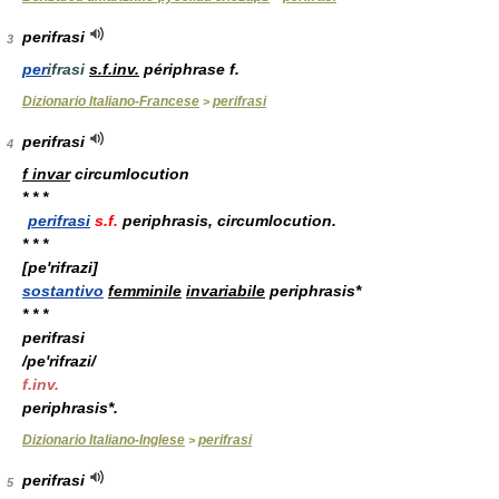
perifrasi
3
per
i
frasi
s.f.inv.
périphrase
f.
Dizionario Italiano-Francese
perifrasi
>
perifrasi
4
f invar
circumlocution
* * *
perifrasi
s.f.
periphrasis, circumlocution.
* * *
[pe'rifrazi]
sostantivo
femminile
invariabile
periphrasis*
* * *
perifrasi
/pe'rifrazi/
f.inv.
periphrasis*.
Dizionario Italiano-Inglese
perifrasi
>
perifrasi
5