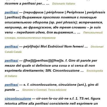
ricorrere a perifrasi per… …
Dizionario italiano
perìfrasi
— (перифраза | périphrase | Periphrase | periphrasis
| perìfrasi) Выражение простого понятия с помощью
описательного оборота (гр. peri phrasis); встречается,
например, во французском, где тремя словами – je suis
venu – передают идею, для выражения… …
Пятиязычный
словарь лингвистических терминов
perífrasi
— pe|rí|fra|si Mot Esdrúixol Nom femení …
Diccionari
Català-Català
perifrasi
— {{hw}}{{perifrasi}}{{/hw}}s. f. Giro di parole per
mezzo del quale si definisce una cosa o si cerca di non
esprimerla direttamente; SIN. Circonlocuzione …
Enciclopedia
di italiano
perifrasi
— s. f. circonlocuzione, circuizione (ant.), giro di
parole …
Sinonimi e Contrari. Terza edizione
circonlocuzione
— cir·con·lo·cu·zió·ne s.f. 1. TS ret. figura
retorica affine alla perifrasi consistente nell esprimere un