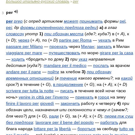
Большой итальяно-русский словарь
per
>
per
3
per
prep
(
с опред артиклем
может
принимать
формы
pel
,
pei
; др
формы сочленённого предлога редки
)
а)
в глаг
словосоч
употр
1)
при обознач места
(
где?; куда?
)
в (+
A
), к
(+
D
);
через
(+
A
), по (+
D
)
partire per Roma
—
уехать
в Рим
passare per Milano
—
проехать
через
Милан
;
заехать
в Милан
viaggiare per mare
—
путешествовать
по морю
girare per la casa
—
ходить
<бродить> по дому
2)
при
указ
направления
действия
(
куда?
)
:
mandare per il medico
—
послать
за врачом
andare per il pane
—
пойти
за хлебом
3)
при обознач
временных отношений
(
в
течение
какого
времени?; на
какой
срок?
)
в течение (+
G
),
в продолжение
(+
G
); на (+
A
); к (+
D
)
scrivere per tutta la notte
—
писать
в течение всей ночи <всю
ночь>
venire in città per l'inverno
—
приехать
в
город
на зиму
finire il lavoro per
giovedì
—
закончить
работу к четвергу
4)
при
обознач цели, назначения или склонности к чему-л
(
зачем?;
для чего?
)
для (+
G
),
ради
(+
G
), за (+
A
); к (+
D
);
перев тж сущ
без предлога
:
lavorare per il bene del popolo
—
работать
для
блага народа
lottare per la
libertà
—
бороться
за свободу
tutto va