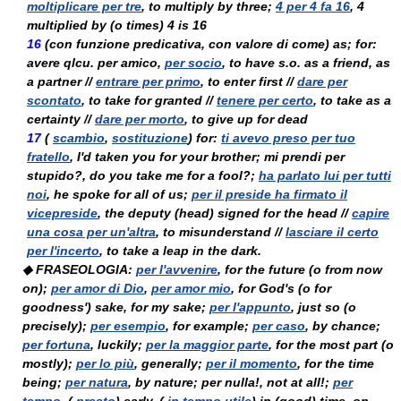
moltiplicare per tre
, to multiply by three;
4 per 4 fa 16
, 4
multiplied by (
o
times) 4 is 16
16
(
con funzione predicativa, con valore di come
) as; for:
avere qlcu. per amico
,
per socio
, to have s.o. as a friend, as
a partner //
entrare per primo
, to enter first //
dare per
scontato
, to take for granted //
tenere per certo
, to take as a
certainty //
dare per morto
, to give up for dead
17
(
scambio
,
sostituzione
) for:
ti avevo preso per tuo
fratello
, I'd taken you for your brother;
mi prendi per
stupido?
, do you take me for a fool?;
ha parlato lui per tutti
noi
, he spoke for all of us;
per il preside ha firmato il
vicepreside
, the deputy (head) signed for the head //
capire
una cosa per un'altra
, to misunderstand //
lasciare il certo
per l'incerto
, to take a leap in the dark.
◆ FRASEOLOGIA:
per l'avvenire
, for the future (
o
from now
on);
per amor di Dio
,
per amor mio
, for God's (
o
for
goodness') sake, for my sake;
per l'appunto
, just so (
o
precisely);
per esempio
, for example;
per caso
, by chance;
per fortuna
, luckily;
per la maggior parte
, for the most part (
o
mostly);
per lo più
, generally;
per il momento
, for the time
being;
per natura
, by nature;
per nulla!
, not at all!;
per