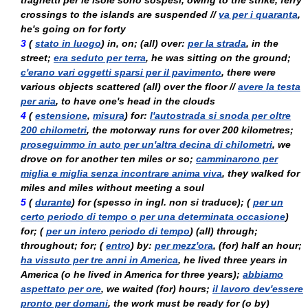
traghetti per le isole sono sospesi
, owing to the strike, ferry
crossings to the islands are suspended //
va per i quaranta
,
he's going on for forty
3
(
stato in luogo
) in, on; (all) over:
per la strada
, in the
street;
era seduto per terra
, he was sitting on the ground;
c'erano vari oggetti sparsi per il pavimento
, there were
various objects scattered (all) over the floor //
avere la testa
per aria
, to have one's head in the clouds
4
(
estensione
,
misura
) for:
l'autostrada si snoda per oltre
200 chilometri
, the motorway runs for over 200 kilometres;
proseguimmo in auto per un'altra decina di chilometri
, we
drove on for another ten miles or so;
camminarono per
miglia e miglia senza incontrare anima viva
, they walked for
miles and miles without meeting a soul
5
(
durante
) for (
spesso in ingl. non si traduce
); (
per un
certo periodo di tempo o per una determinata occasione
)
for; (
per un intero periodo di tempo
) (all) through;
throughout; for; (
entro
) by:
per mezz'ora
, (for) half an hour;
ha vissuto per tre anni in America
, he lived three years in
America (
o
he lived in America for three years);
abbiamo
aspettato per ore
, we waited (for) hours;
il lavoro dev'essere
pronto per domani
, the work must be ready for (
o
by)