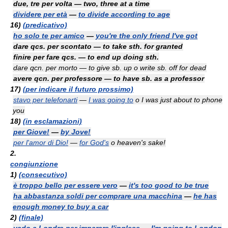
due, tre per volta — two, three at a time
dividere per età
—
to divide according to age
16)
(predicativo)
ho solo te per amico
—
you're the only friend I've got
dare qcs. per scontato — to take sth. for granted
finire per fare qcs. — to end up doing sth.
dare qcn. per morto — to give sb. up
o
write sb. off for dead
avere qcn. per professore — to have sb. as a professor
17)
(per indicare il futuro prossimo)
stavo per telefonarti
—
I was going to
o
I was just about to phone
you
18)
(in esclamazioni)
per Giove!
—
by Jove!
per l'amor di Dio!
—
for God's
o
heaven's sake!
2.
congiunzione
1)
(consecutivo)
è troppo bello per essere vero
—
it's too good to be true
ha abbastanza soldi per comprare una macchina
—
he has
enough money to buy a car
2)
(finale)