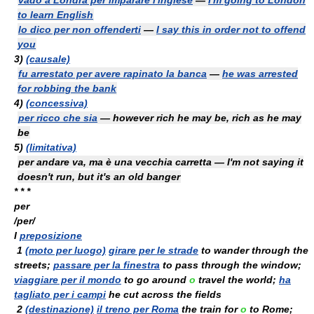
vado a Londra per imparare l'inglese
—
I'm going to London
to learn English
lo dico per non offenderti
—
I say this in order not to offend
you
3)
(causale)
fu arrestato per avere rapinato la banca
—
he was arrested
for robbing the bank
4)
(concessiva)
per ricco che sia
— however rich he may be, rich as he may
be
5)
(limitativa)
per andare va, ma è una vecchia carretta — I'm not saying it
doesn't run, but it's an old banger
* * *
per
/per/
I
preposizione
1
(moto per luogo)
girare per le strade
to wander through the
streets;
passare per la finestra
to pass through the window;
viaggiare per il mondo
to go around
o
travel the world;
ha
tagliato per i campi
he cut across the fields
2
(destinazione)
il treno per Roma
the train for
o
to Rome;