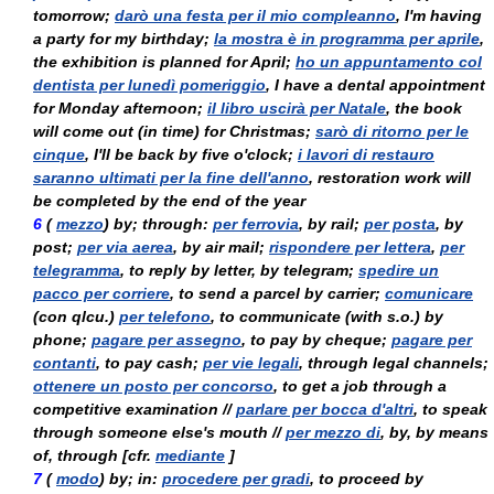
tomorrow;
darò una festa per il mio compleanno
, I'm having
a party for my birthday;
la mostra è in programma per aprile
,
the exhibition is planned for April;
ho un appuntamento col
dentista per lunedì pomeriggio
, I have a dental appointment
for Monday afternoon;
il libro uscirà per Natale
, the book
will come out (in time) for Christmas;
sarò di ritorno per le
cinque
, I'll be back by five o'clock;
i lavori di restauro
saranno ultimati per la fine dell'anno
, restoration work will
be completed by the end of the year
6
(
mezzo
) by; through:
per ferrovia
, by rail;
per posta
, by
post;
per via aerea
, by air mail;
rispondere per lettera
,
per
telegramma
, to reply by letter, by telegram;
spedire un
pacco per corriere
, to send a parcel by carrier;
comunicare
(
con qlcu.
)
per telefono
, to communicate (with s.o.) by
phone;
pagare per assegno
, to pay by cheque;
pagare per
contanti
, to pay cash;
per vie legali
, through legal channels;
ottenere un posto per concorso
, to get a job through a
competitive examination //
parlare per bocca d'altri
, to speak
through someone else's mouth //
per mezzo di
, by, by means
of, through [cfr.
mediante
]
7
(
modo
) by; in:
procedere per gradi
, to proceed by