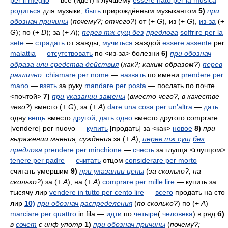
per il meglio
— всё (идёт) к лучшему
essere nato per la musica
—
родиться
для музыки;
быть
прирождённым музыкантом
5)
при
обознач причины
(
почему?; отчего?
)
от (+
G
), из (+
G
),
из-за
(+
G
); по (+
D
); за (+
A
);
перев тж сущ без
предлога
soffrire per la
sete
—
страдать
от жажды,
мучиться
жаждой
essere
assente
per
malattia
—
отсутствовать
по <из-за> болезни
6)
при обознач
образа или средства действия
(
как?; каким
образом?
)
перев
различно
:
chiamare per nome
—
назвать
по имени
prendere per
mano
—
взять
за руку
mandare per posta
— послать по почте
<почтой>
7)
при указании замены
(
вместо чего?, в качестве
чего?
)
вместо (+
G
), за (+
A
)
dare una cosa per un'altra
—
дать
одну
вещь
вместо
другой
,
дать
одно
вместо другого
comprare
[vendere] per nuovo
—
купить
[продать] за <как>
новое
8)
при
выражении мнения, суждения
за (+
A
);
перев тж сущ
без
предлога
prendere per
minchione
—
счесть
за глупца <глупцом>
tenere per padre
—
считать
отцом
considerare per morto
—
считать умершим
9)
при указании цены
(
за сколько?; на
сколько?
)
за (+
A
); на (+
A
)
comprare per mille lire
— купить за
тысячу лир
vendere in tutto per cento lire
—
всего
продать на сто
лир
10)
при обознач распределения
(
по сколько?
)
по (+
A
)
marciare per
quattro
in fila
—
идти
по
четыре
(
человека
) в ряд
б)
в
сочет
с инф употр
1)
при обознач причины
(
почему?;