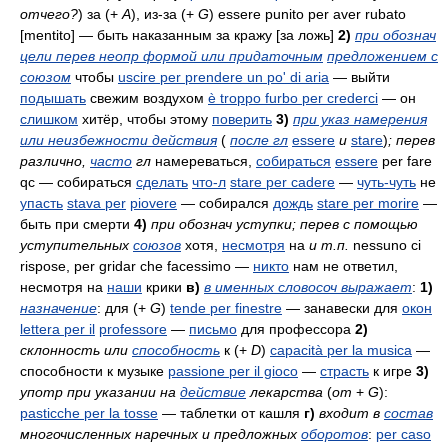
отчего?
)
за (+
A
), из-за (+
G
)
essere punito per aver rubato
[mentito]
— быть наказанным за кражу [за ложь]
2)
при обознач
цели перев неопр формой или придаточным
предложением с
союзом
чтобы
uscire per prendere un po' di aria
— выйти
подышать
свежим воздухом
è troppo furbo per crederci
— он
слишком
хитёр, чтобы этому
поверить
3)
при указ намерения
или неизбежности действия
(
после гл
essere
и
stare
)
; перев
различно,
часто
гл
намереваться,
собираться
essere
per fare
qc
— собираться
сделать
что-л
stare per cadere
—
чуть-чуть
не
упасть
stava per
piovere
— собирался
дождь
stare per morire
—
быть при смерти
4)
при обознач уступки; перев с помощью
уступительных
союзов
хотя,
несмотря
на
и т.п.
nessuno ci
rispose, per gridar che facessimo
—
никто
нам не ответил,
несмотря на
наши
крики
в)
в именных словосоч выражает
:
1)
назначение
: для (+
G
)
tende per finestre
— занавески для
окон
lettera per il
professore
—
письмо
для профессора
2)
склонность или
способность
к (+
D
)
capacità per la musica
—
способности к музыке
passione per il gioco
—
страсть
к игре
3)
употр при указании на
действие
лекарства
(
от
+
G
):
pasticche per la tosse
— таблетки от кашля
г)
входит в
состав
многочисленных наречных и предложных
оборотов
:
per caso