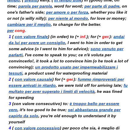
tempo
, (
presto
) early, (
in tempo utile
) in (good) time, on
time;
parola per parola
, word for word;
per parte di padre
, on
one's father's side;
per amore o per forza
, whether you like it
or not (
o
willy nilly);
per niente al mondo
, for love or money;
cambiare per il meglio
, to change for the better.
per
cong.
1
(
con valore finale
) (in order) to (+
inf.
); for (+
ger.
):
andai
da lui per avere un consiglio
, I went to him in order to get
some advice (
o
I went to him for advice);
sono venuto per
parlarti
, I've come to speak to you;
ce n'è voluta per
convincerlo!
, it took a lot to convince him (
o
he took a lot of
convincing);
un prodotto usato per impermeabilizzare i
tessuti
, a product used for waterproofing material
2
(
con valore causale
) for (+
ger.
):
fummo rimproverati per
essere arrivati in ritardo
, we were told off for arriving late;
fu
multato per aver superato i limiti di velocità
, he was fined
for speeding
3
(con valore consecutivo) to:
è troppo bello per essere
vero
, it's too good to be true;
sei abbastanza grande per
capirlo da solo
, you're old enough to understand it by
yourself
4
(
con valore concessivo
)
per poco che sia, è meglio di