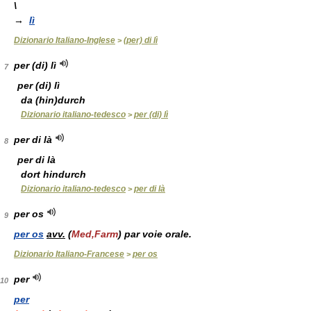
\
→
lì
Dizionario Italiano-Inglese
(per) di lì
>
per (di) lì
7
per (di) lì
da (hin)durch
Dizionario italiano-tedesco
per (di) lì
>
per di là
8
per di là
dort hindurch
Dizionario italiano-tedesco
per di là
>
per os
9
per os
avv.
(
Med,Farm
) par voie orale.
Dizionario Italiano-Francese
per os
>
per
10
per