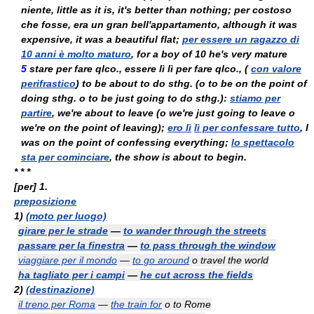
niente
, little as it is, it's better than nothing;
per costoso
che fosse, era un gran bell'appartamento
, although it was
expensive, it was a beautiful flat;
per essere un ragazzo di
10 anni è molto maturo
, for a boy of 10 he's very mature
5
stare per fare qlco.
,
essere lì lì per fare qlco.
, (
con valore
perifrastico
) to be about to do sthg. (
o
to be on the point of
doing sthg.
o
to be just going to do sthg.):
stiamo per
partire
, we're about to leave (
o
we're just going to leave
o
we're on the point of leaving);
ero lì
lì per confessare tutto
, I
was on the point of confessing everything;
lo spettacolo
sta per cominciare
, the show is about to begin.
* * *
[per]
1.
preposizione
1)
(moto per luogo)
girare per le strade
—
to wander through the streets
passare per la finestra
—
to pass through the window
viaggiare per il mondo
—
to go around
o
travel the world
ha tagliato per i campi
—
he cut across the fields
2)
(destinazione)
il treno per Roma
—
the train for
o
to Rome