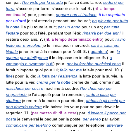
sur, par:
l'ho visto per la strada
je l'ai vu dans la rue;
sedersi per
terra
s'asseoir par terre, s'asseoir sur le sol.
6.
(
rif. a tempo
continuato
) pour, pendant,
oppure non si traduce
:
ti ho aspettato
per un'ora!
je t'ai attendu pendant une heure!;
ha piovuto per tutta
la notte
il a plu toute la nuit;
per un anno
pour un an;
per tutta
l'estate
pour tout l'été, pendant tout l'été;
rimarrà per due anni
il
restera deux ans.
7.
(
rif. a tempo determinato: entro
) pour:
l'avrò
finito per mercoledì
je le finirai pour mercredi;
sarò a casa per
Natale
je rentrerai à la maison pour Noël.
8.
(
quanto a
) en:
lo
supera per intelligenza
il le dépasse en intelligence.
9.
(
a
vantaggio o svantaggio di
) pour:
per lui farebbe qualsiasi cosa
il
ferait n'importe quoi pour lui;
fallo per me
fais-le pour moi.
10.
(
fine
) pour, à, de:
la lotta per l'esistenza
la lutte pour la survie, la
lutte pour la vie;
crema per la notte
crème de nuit, crème nuit;
macchina per cucire
machine à coudre;
l'ho chiamato per
ringraziarlo
je l'ai appelé pour le remercier;
vado a casa per
studiare
je rentre à la maison pour étudier;
abbassò gli occhi per
non doverlo vedere
elle baissa les yeux pour ne pas devoir le
regarder.
11.
(
per mezzo di: rif. a cose
) par:
ti invierò il pacco per
posta
je t'enverrai le paquet par la poste;
per aereo
par avion;
comunicare per telefono
communiquer par téléphone;
afferrare