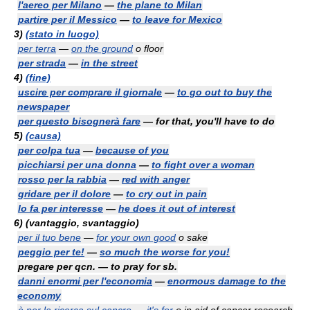
l'aereo per Milano
—
the plane to Milan
partire per il Messico
—
to leave for Mexico
3)
(stato in luogo)
per terra
—
on the ground
o
floor
per strada
—
in the street
4)
(fine)
uscire per comprare il giornale
—
to go out to buy the
newspaper
per questo bisognerà fare
— for that, you'll have to do
5)
(causa)
per colpa tua
—
because of you
picchiarsi per una donna
—
to fight over a woman
rosso per la rabbia
—
red with anger
gridare per il dolore
—
to cry out in pain
lo fa per interesse
—
he does it out of interest
6)
(vantaggio, svantaggio)
per il tuo bene
—
for your own good
o
sake
peggio per te!
—
so much the worse for you!
pregare per qcn. — to pray for sb.
danni enormi per l'economia
—
enormous damage to the
economy