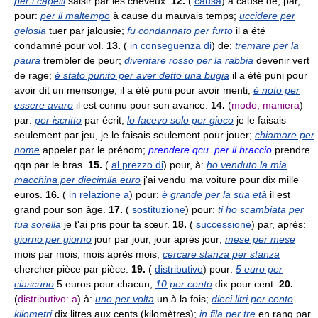
per i capelli
saisir par les cheveux.
12.
(
causa
) à cause de, par,
pour:
per il maltempo
à cause du mauvais temps;
uccidere per
gelosia
tuer par jalousie;
fu condannato per furto
il a été
condamné pour vol.
13.
(
in conseguenza di
) de:
tremare per la
paura
trembler de peur;
diventare rosso per la rabbia
devenir vert
de rage;
è stato punito per aver detto una bugia
il a été puni pour
avoir dit un mensonge, il a été puni pour avoir menti;
è noto per
essere avaro
il est connu pour son avarice.
14.
(
modo, maniera
)
par:
per iscritto
par écrit;
lo facevo solo per gioco
je le faisais
seulement par jeu, je le faisais seulement pour jouer;
chiamare per
nome
appeler par le prénom;
prendere qcu. per il braccio
prendre
qqn par le bras.
15.
(
al prezzo di
) pour, à:
ho venduto la mia
macchina per diecimila euro
j'ai vendu ma voiture pour dix mille
euros.
16.
(
in relazione a
) pour:
è grande per la sua età
il est
grand pour son âge.
17.
(
sostituzione
) pour:
ti ho scambiata per
tua sorella
je t'ai pris pour ta sœur.
18.
(
successione
) par, après:
giorno per giorno
jour par jour, jour après jour;
mese per mese
mois par mois, mois après mois;
cercare stanza per stanza
chercher pièce par pièce.
19.
(
distributivo
) pour:
5 euro per
ciascuno
5 euros pour chacun;
10 per cento
dix pour cent.
20.
(
distributivo: a
) à:
uno per volta
un à la fois;
dieci litri per cento
kilometri
dix litres aux cents (kilomètres);
in fila per tre
en rang par