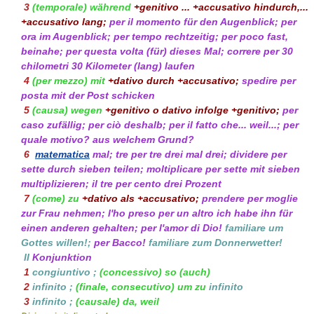
3
(temporale)
während
+genitivo
...
+accusativo
hindurch,...
+accusativo
lang;
per il momento
für den Augenblick;
per
ora
im Augenblick;
per tempo
rechtzeitig;
per poco
fast,
beinahe;
per questa volta
(für) dieses Mal;
correre per 30
chilometri
30 Kilometer (lang) laufen
4
(per mezzo)
mit
+dativo
durch
+accusativo
;
spedire per
posta
mit der Post schicken
5
(causa)
wegen
+genitivo o dativo
infolge
+genitivo
;
per
caso
zufällig;
per ciò
deshalb;
per il fatto che...
weil...;
per
quale motivo?
aus welchem Grund?
6
matematica
mal;
tre per tre
drei mal drei;
dividere per
sette
durch sieben teilen;
moltiplicare per sette
mit sieben
multiplizieren;
il tre per cento
drei Prozent
7
(come)
zu
+dativo
als
+accusativo
;
prendere per moglie
zur Frau nehmen;
l'ho preso per un altro
ich habe ihn für
einen anderen gehalten;
per l'amor di Dio!
familiare
um
Gottes willen!;
per Bacco!
familiare
zum Donnerwetter!
II
Konjunktion
1
congiuntivo
;
(concessivo)
so (auch)
2
infinito
;
(finale, consecutivo)
um zu
infinito
3
infinito
;
(causale)
da, weil