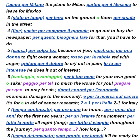
l'aereo per Milano
the plane to Milan;
partire per il Messico
to
leave for Mexico
3
(stato in luogo)
per terra
on the ground
o
floor;
per strada
in the street
4
(fine)
uscire per comprare il giornale
to go out to buy the
newspaper;
per questo bisognerà fare
for that, you'll have to
do
5
(causa)
per colpa tua
because of you;
picchiarsi per una
donna
to fight over a woman;
rosso per la rabbia
red with
anger;
gridare per il dolore
to cry out in pain;
lo fa per
interesse
he does it out of interest
6
(vantaggio, svantaggio)
per il tuo bene
for your own good
o
sake;
peggio per te!
so much the worse for you!
pregare
per qcn.
to pray for sb.;
danni enormi per l'economia
enormous damage to the economy;
è per la ricerca sul cancro
it's for
o
in aid of cancer research;
2 a 1 per l'Italia
2-1 for Italy
7
(tempo continuato)
per ore e ore
for hours;
per i primi due
anni
for the first two years;
per un istante
for a moment;
per
tutta la notte
all night (long);
per tutto il viaggio
throughout
the journey;
per quanto tempo...?
how long...?
8
(tempo determinato)
sarà pronto per lunedì
it'll be ready for