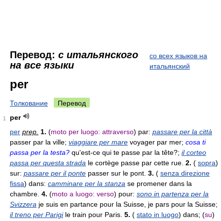
Перевод:
с итальянского
со всех языков на
на все языки
итальянский
per
Толкование
Перевод
per
1
per
prep.
1.
(
moto per luogo: attraverso
) par:
passare per la città
passer par la ville;
viaggiare per mare
voyager par mer;
cosa ti
passa per la testa?
qu'est-ce qui te passe par la tête?;
il corteo
passa per questa strada
le cortège passe par cette rue.
2.
(
sopra
)
sur:
passare per il ponte
passer sur le pont.
3.
(
senza direzione
fissa
) dans:
camminare per la stanza
se promener dans la
chambre.
4.
(
moto a luogo: verso
) pour:
sono in partenza per la
Svizzera
je suis en partance pour la Suisse, je pars pour la Suisse;
il treno per Parigi
le train pour Paris.
5.
(
stato in luogo
) dans; (
su
)