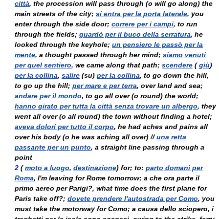
città
, the procession will pass through (
o
will go along) the
main streets of the city;
si entra per la porta laterale
, you
enter through the side door;
correre per i campi
, to run
through the fields;
guardò per il buco della serratura
, he
looked through the keyhole;
un pensiero le passò per la
mente
, a thought passed through her mind;
siamo venuti
per quel sentiero
, we came along that path;
scendere
(
giù
)
per la collina
,
salire
(
su
)
per la collina
, to go down the hill,
to go up the hill;
per mare e per terra
, over land and sea;
andare per il mondo
, to go all over (
o
round) the world;
hanno girato per tutta la città senza trovare un albergo
, they
went all over (
o
all round) the town without finding a hotel;
aveva dolori per tutto il corpo
, he had aches and pains all
over his body (
o
he was aching all over) //
una retta
passante per un punto
, a straight line passing through a
point
2
(
moto a luogo
,
destinazione
) for; to:
parto domani per
Roma
, I'm leaving for Rome tomorrow;
a che ora parte il
primo aereo per Parigi?
, what time does the first plane for
Paris take off?;
dovete prendere l'autostrada per Como
, you
must take the motorway for Como;
a causa dello sciopero, i