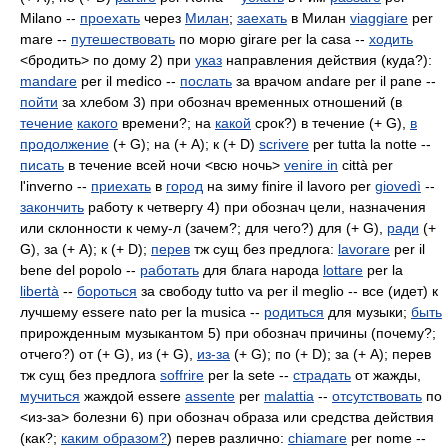
Milano --
проехать
через
Милан
;
заехать
в Милан
viaggiare
per
mare --
путешествовать
по морю girare per la casa --
ходить
<бродить> по дому 2) при
указ
направления действия (куда?):
mandare
per il medico --
послать
за врачом andare per il pane --
пойти
за хлебом 3) при обознач временных отношений (в
течение
какого
времени?; на
какой
срок?) в течение (+ G),
в
продолжение
(+ G); на (+ A); к (+ D)
scrivere
per tutta la notte --
писать
в течение всей ночи <всю ночь>
venire in
città per
l'inverno --
приехать
в
город
на зиму finire il lavoro per
giovedì
--
закончить
работу к четвергу 4) при обознач цели, назначения
или склонности к чему-л (зачем?; для чего?) для (+ G),
ради
(+
G), за (+ A); к (+ D);
перев
тж сущ без предлога:
lavorare
per il
bene del popolo --
работать
для блага народа
lottare
per la
libertà
--
бороться
за свободу tutto va per il meglio -- все (идет) к
лучшему essere nato per la musica --
родиться
для музыки;
быть
прирожденным музыкантом 5) при обознач причины (почему?;
отчего?) от (+ G), из (+ G),
из-за
(+ G); по (+ D); за (+ A); перев
тж сущ без предлога
soffrire
per la sete --
страдать
от жажды,
мучиться
жаждой essere
assente
per
malattia
--
отсутствовать
по
<из-за> болезни 6) при обознач образа или средства действия
(как?;
каким образом?
) перев различно:
chiamare
per nome --