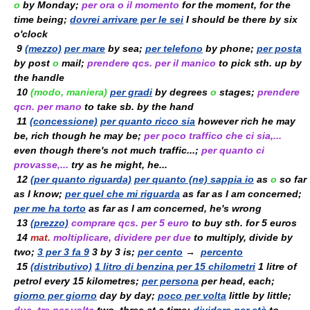
o
by Monday;
per ora
o
il momento
for the moment, for the
time being;
dovrei arrivare per le sei
I should be there by six
o'clock
9
(mezzo)
per mare
by sea;
per telefono
by phone;
per posta
by post
o
mail;
prendere qcs. per il manico
to pick sth. up by
the handle
10
(modo, maniera)
per gradi
by degrees
o
stages;
prendere
qcn. per mano
to take sb. by the hand
11
(concessione)
per quanto ricco sia
however rich he may
be, rich though he may be;
per poco traffico che ci sia,...
even though there's not much traffic...;
per quanto ci
provasse,...
try as he might, he...
12
(per quanto riguarda)
per quanto (ne) sappia io
as
o
so far
as I know;
per quel che mi riguarda
as far as I am concerned;
per me ha torto
as far as I am concerned, he's wrong
13
(prezzo)
comprare qcs. per 5 euro
to buy sth. for 5 euros
14
mat.
moltiplicare, dividere per due
to multiply, divide by
two;
3 per 3 fa 9
3 by 3 is;
per cento
→
percento
15
(distributivo)
1 litro di benzina per 15 chilometri
1 litre of
petrol every 15 kilometres;
per persona
per head, each;
giorno per giorno
day by day;
poco per volta
little by little;