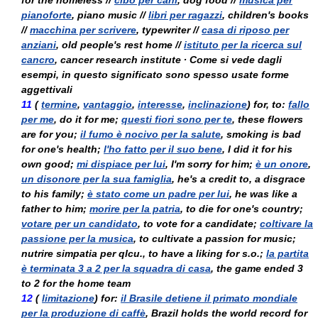
for the homeless //
cibo per cani
, dog food //
musica per
pianoforte
, piano music //
libri per ragazzi
, children's books
//
macchina per scrivere
, typewriter //
casa di riposo per
anziani
, old people's rest home //
istituto per la ricerca sul
cancro
, cancer research institute ∙ Come si vede dagli
esempi, in questo significato sono spesso usate forme
aggettivali
11
(
termine
,
vantaggio
,
interesse
,
inclinazione
) for, to:
fallo
per me
, do it for me;
questi fiori sono per te
, these flowers
are for you;
il fumo è nocivo per la salute
, smoking is bad
for one's health;
l'ho fatto per il suo bene
, I did it for his
own good;
mi dispiace per lui
, I'm sorry for him;
è un onore
,
un disonore per la sua famiglia
, he's a credit to, a disgrace
to his family;
è stato come un padre per lui
, he was like a
father to him;
morire per la patria
, to die for one's country;
votare per un candidato
, to vote for a candidate;
coltivare la
passione per la musica
, to cultivate a passion for music;
nutrire simpatia per qlcu.
, to have a liking for s.o.;
la partita
è terminata 3 a 2 per la squadra di casa
, the game ended 3
to 2 for the home team
12
(
limitazione
) for:
il Brasile detiene il primato mondiale
per la produzione di caffè
, Brazil holds the world record for