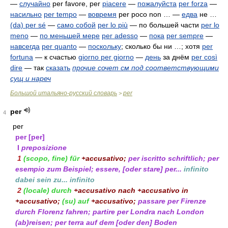
—
случайно
per favore, per
piacere
—
пожалуйста
per forza
—
насильно
per tempo
—
вовремя
per poco non …
—
едва
не …
(da) per sé
—
само собой
per lo più
— по большей части
per lo
meno
—
по меньшей мере
per adesso
—
пока
per sempre
—
навсегда
per quanto
—
поскольку
; сколько бы ни …; хотя
per
fortuna
— к счастью
giorno per giorno
—
день
за днём
per così
dire
— так
сказать
прочие сочет см под соответствующими
сущ и нареч
Большой итальяно-русский словарь
per
>
per
4
per
per
[per]
I
preposizione
1
(scopo, fine)
für
+accusativo
;
per iscritto
schriftlich;
per
esempio
zum Beispiel;
essere,
[
oder
stare]
per...
infinito
dabei sein zu...
infinito
2
(locale)
durch
+accusativo
nach
+accusativo
in
+accusativo
;
(su)
auf
+accusativo
;
passare per Firenze
durch Florenz fahren;
partire per Londra
nach London
(ab)reisen;
per terra
auf dem [
oder
den] Boden