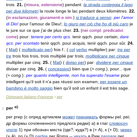
trois.
21.
(
misura, estensione
) pendant:
la strada costeggia il lago
per due kilometri
la route longe le lac pendant deux kilomètres.
22.
(
in esclamazioni, giuramenti e sim.
)
si traduce a senso
:
per l'amor
di Dio!
pour l'amour de Dieu!;
lo giuro per ciò che ho di più caro
je
le jure sur ce que j'ai de plus cher.
23.
(
nei compl. predicativi:
come
) pour:
tenere per certo qcs.
tenir qqch. pour certain;
dare
qcs. per scontato
tenir qqch. pour acquis, tenir qqch. pour sûr.
24.
(
Mat
) (
moltiplicato per
) fois
f.
; (
col
verbo
multiplier) par:
tre per
tre
trois fois trois, trois multiplié par trois;
moltiplicare per cinque
multiplier par cinq.
25.
(
Mat
) (
diviso per
) par:
dividere per cinque
diviser par cinq.
26.
(
concessivo
) bien que (+
cong.
), pour... que
(+
cong.
):
per quanto intelligente, non ha superato l'esame
pour
intelligent qu'il soit il n'a pas réussi son examen;
per essere un
bambino è molto saggio
bien qu'il soit un enfant il est très sage.
Dizionario Italiano-Francese
per
>
per
2
per prep (с опред артиклем
может
принимать
формы pel, pei;
др формы сочлененного предлога редки) а) в глаг
словосоч
употр
1) при обознач места (где?; куда?) в (+ A), к (+ D);
через
(+ A), по (+ D)
partire
per Roma --
уехать
в Рим
passare
per