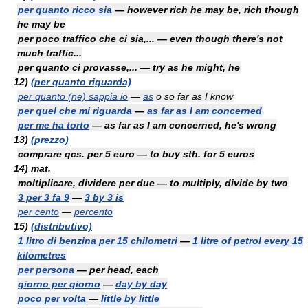
per quanto ricco sia
— however rich he may be, rich though
he may be
per poco traffico che ci sia,... — even though there's not
much traffic...
per quanto ci provasse,... — try as he might, he
12)
(per quanto riguarda)
per quanto (ne) sappia io
—
as
o
so far as I know
per quel che mi riguarda
—
as far as I am concerned
per me ha torto
— as far as I am concerned, he's wrong
13)
(prezzo)
comprare qcs. per 5 euro — to buy sth. for 5 euros
14)
mat.
moltiplicare, dividere per due — to multiply, divide by two
3 per 3 fa 9
—
3 by 3 is
per cento
—
percento
15)
(distributivo)
1 litro di benzina per 15 chilometri
—
1 litre of petrol every 15
kilometres
per persona
— per head, each
giorno per giorno
—
day by day
poco per volta
—
little by little