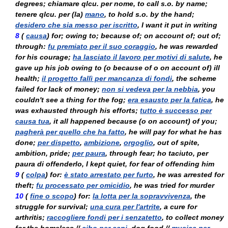
degrees;
chiamare qlcu. per nome
, to call s.o. by name;
tenere qlcu. per
(
la
)
mano
, to hold s.o. by the hand;
desidero che sia messo per iscritto
, I want it put in writing
8
(
causa
) for; owing to; because of; on account of; out of;
through:
fu premiato per il suo coraggio
, he was rewarded
for his courage;
ha lasciato il lavoro per motivi di salute
, he
gave up his job owing to (
o
because of
o
on account of) ill
health;
il progetto fallì per mancanza di fondi
, the scheme
failed for lack of money;
non si vedeva per la nebbia
, you
couldn't see a thing for the fog;
era esausto per la fatica
, he
was exhausted through his efforts;
tutto è successo per
causa tua
, it all happened because (
o
on account) of you;
pagherà per quello che ha fatto
, he will pay for what he has
done;
per dispetto
,
ambizione
,
orgoglio
, out of spite,
ambition, pride;
per paura
, through fear;
ho taciuto, per
paura di offenderlo
, I kept quiet, for fear of offending him
9
(
colpa
) for:
è stato arrestato per furto
, he was arrested for
theft;
fu processato per omicidio
, he was tried for murder
10
(
fine o scopo
) for:
la lotta per la sopravvivenza
, the
struggle for survival;
una cura per l'artrite
, a cure for
arthritis;
raccogliere fondi per i senzatetto
, to collect money