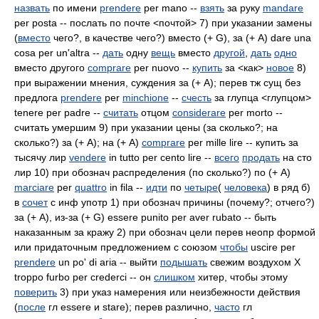
назвать
по имени
prendere
per mano --
взять
за руку
mandare
per posta -- послать по почте <почтой> 7) при указании замены
(
вместо
чего?, в качестве чего?) вместо (+ G), за (+ A) dare una
cosa per un'altra --
дать
одну
вещь
вместо
другой
,
дать
одно
вместо другого
comprare
per nuovo --
купить
за <как>
новое
8)
при выражении мнения, суждения за (+ A); перев тж сущ без
предлога
prendere
per
minchione
--
счесть
за глупца <глупцом>
tenere per padre --
считать
отцом
considerare
per morto --
считать умершим 9) при указании цены (за сколько?; на
сколько?) за (+ A); на (+ A)
comprare
per mille lire -- купить за
тысячу лир
vendere
in tutto per cento lire --
всего
продать
на сто
лир 10) при обознач распределения (по сколько?) по (+ A)
marciare
per
quattro
in fila --
идти
по
четыре
(
человека
) в ряд б)
в
сочет
с инф употр 1) при обознач причины (почему?; отчего?)
за (+ A), из-за (+ G) essere punito per aver rubato -- быть
наказанным за кражу 2) при обознач цели перев неопр формой
или придаточным предложением с союзом
чтобы
uscire per
prendere
un po' di aria -- выйти
подышать
свежим воздухом Х
troppo furbo per crederci -- он
слишком
хитер, чтобы этому
поверить
3) при указ намерения или неизбежности действия
(
после
гл essere и stare); перев различно,
часто
гл