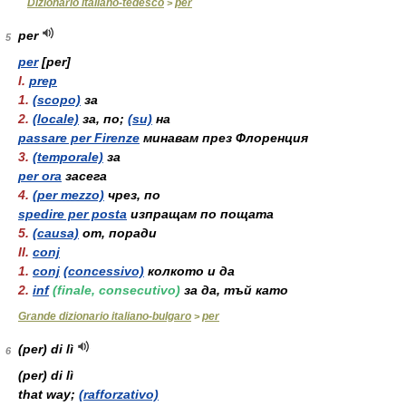
Dizionario italiano-tedesco
per
>
per
5
per
[per]
I.
prep
1.
(scopo)
за
2.
(locale)
за, по;
(su)
на
passare per Firenze
минавам през Флоренция
3.
(temporale)
за
per ora
засега
4.
(per mezzo)
чрез, по
spedire per posta
изпращам по пощата
5.
(causa)
от, поради
II.
conj
1.
conj
(concessivo)
колкото и да
2.
inf
(finale, consecutivo)
за да, тъй като
Grande dizionario italiano-bulgaro
per
>
(per) di lì
6
(per) di lì
that way;
(rafforzativo)