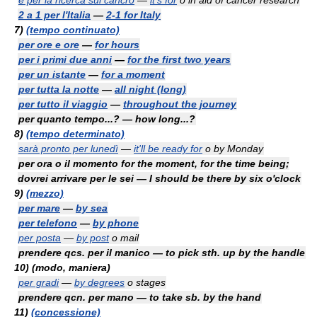
è per la ricerca sul cancro
—
it's for
o
in aid of cancer research
2 a 1 per l'Italia
—
2-1 for Italy
7)
(tempo continuato)
per ore e ore
—
for hours
per i primi due anni
—
for the first two years
per un istante
—
for a moment
per tutta la notte
—
all night (long)
per tutto il viaggio
—
throughout the journey
per quanto tempo...? — how long...?
8)
(tempo determinato)
sarà pronto per lunedì
—
it'll be ready for
o
by Monday
per ora o il momento for the moment, for the time being;
dovrei arrivare per le sei — I should be there by six o'clock
9)
(mezzo)
per mare
—
by sea
per telefono
—
by phone
per posta
—
by post
o
mail
prendere qcs. per il manico — to pick sth. up by the handle
10)
(modo, maniera)
per gradi
—
by degrees
o
stages
prendere qcn. per mano — to take sb. by the hand
11)
(concessione)