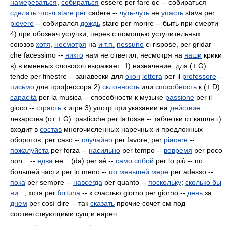
намереваться
,
собираться
essere
per fare qc -- собираться
сделать
что-л
stare per
cadere --
чуть-чуть
не
упасть
stava per
piovere
-- собирался
дождь
stare per morire -- быть при смерти
4) при обознач уступки; перев с помощью уступительных
союзов
хотя
,
несмотря
на
и т.п.
nessuno
ci rispose, per gridar
che facessimo --
никто
нам не ответил, несмотря на
наши
крики
в) в именных словосоч выражает: 1) назначение: для (+ G)
tende per finestre -- занавески для
окон
lettera
per il
professore
--
письмо
для профессора 2)
склонность
или
способность
к (+ D)
capacità
per la musica -- способности к музыке
passione
per il
gioco --
страсть
к игре 3) употр при указании на
действие
лекарства (от + G): pasticche per la tosse -- таблетки от кашля г)
входит в
состав
многочисленных наречных и предложных
оборотов: per caso --
случайно
per favore, per
piacere
--
пожалуйста
per forza --
насильно
per tempo --
вовремя
per poco
non... --
едва
не... (da) per sé --
само собой
per lo più -- по
большей части per lo meno --
по меньшей мере
per adesso --
пока
per sempre --
навсегда
per quanto --
поскольку
;
сколько бы
ни
...; хотя per
fortuna
-- к счастью giorno per giorno --
день
за
днем
per così dire -- так
сказать
прочие сочет см под
соответствующими сущ и нареч