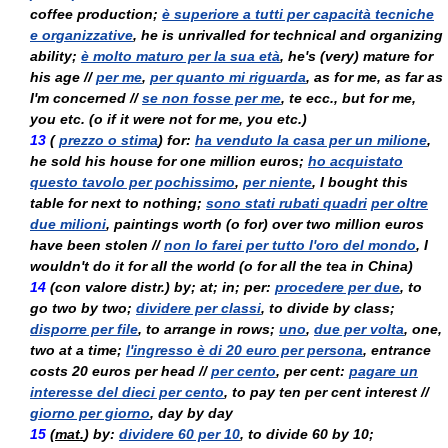
coffee production;
è superiore a tutti per capacità tecniche
e organizzative
, he is unrivalled for technical and organizing
ability;
è molto maturo per la sua età
, he's (very) mature for
his age //
per me
,
per quanto mi riguarda
, as for me, as far as
I'm concerned //
se non fosse per me
,
te ecc.
, but for me,
you etc. (
o
if it were not for me, you etc.)
13
(
prezzo o stima
) for:
ha venduto la casa per un milione
,
he sold his house for one million euros;
ho acquistato
questo tavolo per pochissimo
,
per niente
, I bought this
table for next to nothing;
sono stati rubati quadri
per oltre
due milioni
, paintings worth (
o
for) over two million euros
have been stolen //
non lo farei per tutto l'oro del mondo
, I
wouldn't do it for all the world (
o
for all the tea in China)
14
(
con valore distr.
) by; at; in; per:
procedere per due
, to
go two by two;
dividere per classi
, to divide by class;
disporre per file
, to arrange in rows;
uno
,
due per volta
, one,
two at a time;
l'ingresso è di 20 euro per persona
, entrance
costs 20 euros per head //
per cento
, per cent:
pagare un
interesse del dieci per cento
, to pay ten per cent interest //
giorno per giorno
, day by day
15
(
mat.
) by:
dividere 60 per 10
, to divide 60 by 10;