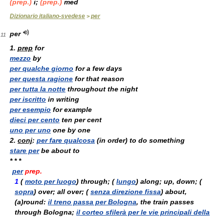
(prep.)
i;
(prep.)
med
Dizionario italiano-svedese
per
>
per
11
1.
prep
for
mezzo
by
per qualche giorno
for a few days
per questa ragione
for that reason
per tutta la notte
throughout the night
per iscritto
in writing
per esempio
for example
dieci per cento
ten per cent
uno per uno
one by one
2.
conj
:
per fare qualcosa
(in order) to do something
stare per
be about to
* * *
per
prep.
1
(
moto per luogo
) through; (
lungo
) along; up, down; (
sopra
) over; all over; (
senza direzione fissa
) about,
(a)round:
il treno passa per Bologna
, the train passes
through Bologna;
il corteo sfilerà per le vie principali della