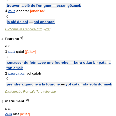
◊
trouver la clé de l'énigme
—
esrarı çözmek
4
mus
anahtar
[anah'taɾ]
◊
la clé de sol
—
sol anahtarı
Dictionnaire Français-Turc
clef
>
fourche
4
n
f
1
outil
çatal
[ʧa'taɫ]
◊
ramasser du foin avec une fourche
—
kuru otları bir çatalla
toplamak
2
bifurcation
yol çatalı
◊
prendre à gauche à la fourche
—
yol çatalında sola dönmek
Dictionnaire Français-Turc
fourche
>
instrument
5
n
m
outil
alet
[aː'let]