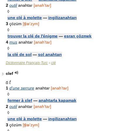
2
outil
anahtar
[anah'taɾ]
◊
une clé à molette
—
ingilizanahtarı
3
çözüm
[ʧœ'zym]
◊
trouver la clé de l'énigme
—
esrarı çözmek
4
mus
anahtar
[anah'taɾ]
◊
la clé de sol
—
sol anahtarı
Dictionnaire Français-Turc
clé
>
clef
3
n
f
1
d'une serrure
anahtar
[anah'taɾ]
◊
fermer à clef
—
anahtarla kapamak
2
outil
anahtar
[anah'taɾ]
◊
une clé à molette
—
ingilizanahtarı
3
çözüm
[ʧœ'zym]