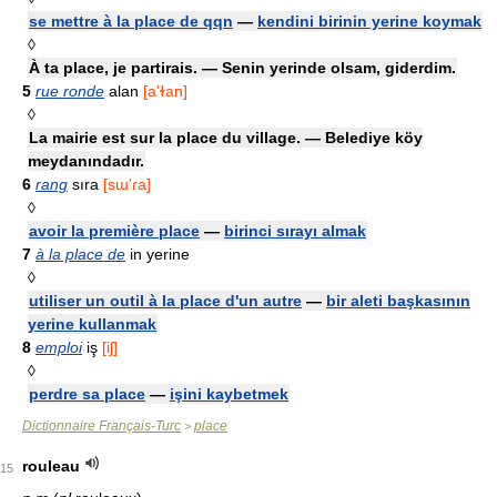
se mettre à la place de qqn
—
kendini birinin yerine koymak
◊
À ta place, je partirais. — Senin yerinde olsam, giderdim.
5
rue ronde
alan
[a'ɫan]
◊
La mairie est sur la place du village. — Belediye köy
meydanındadır.
6
rang
sıra
[sɯ'ɾa]
◊
avoir la première place
—
birinci sırayı almak
7
à la place de
in yerine
◊
utiliser un outil à la place d'un autre
—
bir aleti başkasının
yerine kullanmak
8
emploi
iş
[iʃ]
◊
perdre sa place
—
işini kaybetmek
Dictionnaire Français-Turc
place
>
rouleau
15