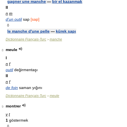
gagner une manche
—
bir el kazanmak
II
n
m
d'un outil
sap
[sap]
◊
le manche d'une pelle
—
kürek sapı
Dictionnaire Français-Turc
manche
>
meule
8
I
n
f
outil
değirmentaşı
II
n
f
de foin
saman yığını
Dictionnaire Français-Turc
meule
>
montrer
9
v
t
1
göstermek
◊