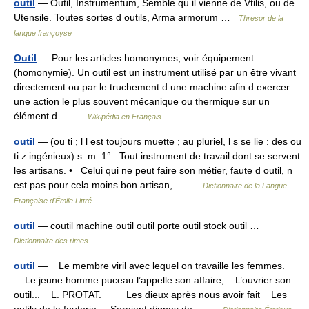
outil
— Outil, Instrumentum, Semble qu il vienne de Vtilis, ou de
Utensile. Toutes sortes d outils, Arma armorum …
Thresor de la
langue françoyse
Outil
— Pour les articles homonymes, voir équipement
(homonymie). Un outil est un instrument utilisé par un être vivant
directement ou par le truchement d une machine afin d exercer
une action le plus souvent mécanique ou thermique sur un
élément d… …
Wikipédia en Français
outil
— (ou ti ; l l est toujours muette ; au pluriel, l s se lie : des ou
ti z ingénieux) s. m. 1° Tout instrument de travail dont se servent
les artisans. • Celui qui ne peut faire son métier, faute d outil, n
est pas pour cela moins bon artisan,… …
Dictionnaire de la Langue
Française d'Émile Littré
outil
— coutil machine outil outil porte outil stock outil …
Dictionnaire des rimes
outil
— Le membre viril avec lequel on travaille les femmes.
Le jeune homme puceau l’appelle son affaire, L’ouvrier son
outil... L. PROTAT. Les dieux après nous avoir fait Les