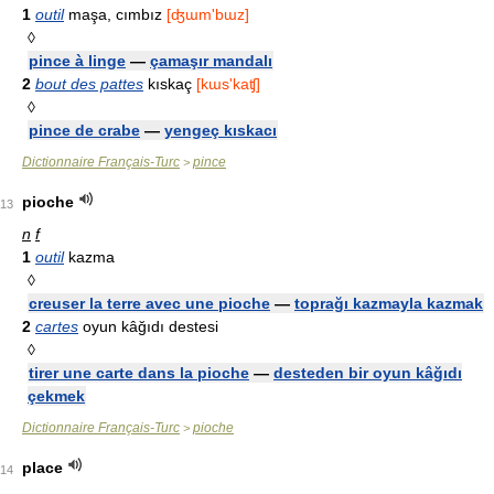
1
outil
maşa, cımbız
[ʤɯm'bɯz]
◊
pince à linge
—
çamaşır mandalı
2
bout des pattes
kıskaç
[kɯs'kaʧ]
◊
pince de crabe
—
yengeç kıskacı
Dictionnaire Français-Turc
pince
>
pioche
13
n
f
1
outil
kazma
◊
creuser la terre avec une pioche
—
toprağı kazmayla kazmak
2
cartes
oyun kâğıdı destesi
◊
tirer une carte dans la pioche
—
desteden bir oyun kâğıdı
çekmek
Dictionnaire Français-Turc
pioche
>
place
14