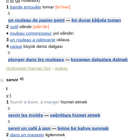
n
m
(
pl
rouleaux)
1
bande enroulée
tomar
[to'maɾ]
◊
un rouleau de papier peint
—
bir duvar kâğıda tomarı
2
outil
silindir
[silin'diɾ]
♦
rouleau compresseur
yol silindiri
3
un rouleau à pâtisserie
oklava
4
vague
büyük deniz dalgası
◊
plonger dans les rouleaux
—
kocaman dalgalara dalmak
Dictionnaire Français-Turc
rouleau
>
servir
16
I
v
t
1
fournir à boire, à manger
hizmet etmek
◊
servir les invités
—
çağrılılara hizmet etmek
◊
servir un café à qqn
—
birine bir kahve sunmak
2
dans un magasin
ilgilenmek