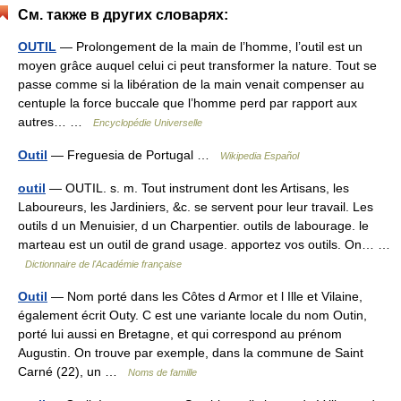
См. также в других словарях:
OUTIL
— Prolongement de la main de l’homme, l’outil est un
moyen grâce auquel celui ci peut transformer la nature. Tout se
passe comme si la libération de la main venait compenser au
centuple la force buccale que l’homme perd par rapport aux
autres… …
Encyclopédie Universelle
Outil
— Freguesia de Portugal …
Wikipedia Español
outil
— OUTIL. s. m. Tout instrument dont les Artisans, les
Laboureurs, les Jardiniers, &c. se servent pour leur travail. Les
outils d un Menuisier, d un Charpentier. outils de labourage. le
marteau est un outil de grand usage. apportez vos outils. On… …
Dictionnaire de l'Académie française
Outil
— Nom porté dans les Côtes d Armor et l Ille et Vilaine,
également écrit Outy. C est une variante locale du nom Outin,
porté lui aussi en Bretagne, et qui correspond au prénom
Augustin. On trouve par exemple, dans la commune de Saint
Carné (22), un …
Noms de famille