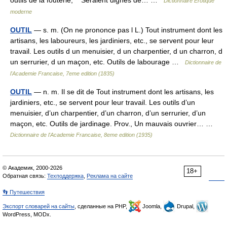
outils de la fouterie, Seraient dignes de… …
Dictionnaire Érotique
moderne
OUTIL
— s. m. (On ne prononce pas l L.) Tout instrument dont les
artisans, les laboureurs, les jardiniers, etc., se servent pour leur
travail. Les outils d un menuisier, d un charpentier, d un charron, d
un serrurier, d un maçon, etc. Outils de labourage …
Dictionnaire de
l'Academie Francaise, 7eme edition (1835)
OUTIL
— n. m. Il se dit de Tout instrument dont les artisans, les
jardiniers, etc., se servent pour leur travail. Les outils d’un
menuisier, d’un charpentier, d’un charron, d’un serrurier, d’un
maçon, etc. Outils de jardinage. Prov., Un mauvais ouvrier… …
Dictionnaire de l'Academie Francaise, 8eme edition (1935)
© Академик, 2000-2026
18+
Обратная связь:
Техподдержка
,
Реклама на сайте
👣 Путешествия
Экспорт словарей на сайты
, сделанные на PHP,
Joomla,
Drupal,
WordPress, MODx.