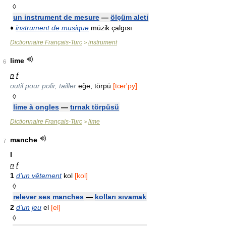
◊
un instrument de mesure
—
ölçüm aleti
♦
instrument de musique
müzik çalgısı
Dictionnaire Français-Turc
instrument
>
lime
6
n
f
outil pour polir, tailler
eğe, törpü
[tœɾ'py]
◊
lime à ongles
—
tırnak törpüsü
Dictionnaire Français-Turc
lime
>
manche
7
I
n
f
1
d'un vêtement
kol
[kol]
◊
relever ses manches
—
kolları sıvamak
2
d'un jeu
el
[el]
◊