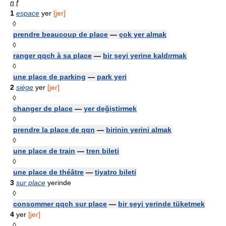
n
f
1
espace
yer
[jeɾ]
◊
prendre beaucoup de place
—
çok yer almak
◊
ranger qqch à sa place
—
bir şeyi yerine kaldırmak
◊
une place de parking
—
park yeri
2
siège
yer
[jeɾ]
◊
changer de place
—
yer değiştirmek
◊
prendre la place de qqn
—
birinin yerini almak
◊
une place de train
—
tren bileti
◊
une place de théâtre
—
tiyatro bileti
3
sur place
yerinde
◊
consommer qqch sur place
—
bir şeyi yerinde tüketmek
4
yer
[jeɾ]
◊