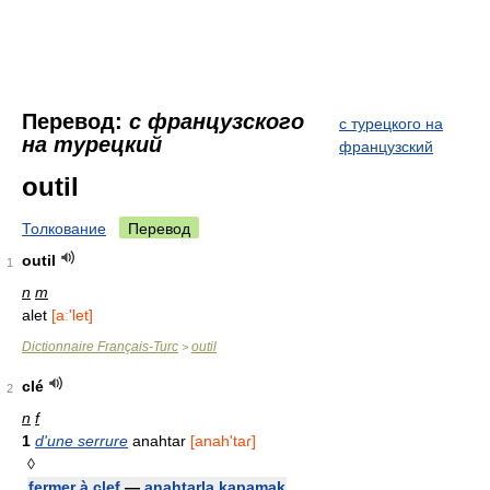
Перевод:
с французского
с турецкого на
на турецкий
французский
outil
Толкование
Перевод
outil
1
n
m
alet
[aː'let]
Dictionnaire Français-Turc
outil
>
clé
2
n
f
1
d'une serrure
anahtar
[anah'taɾ]
◊
fermer à clef
—
anahtarla kapamak