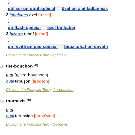
◊
utiliser un outil spécial
—
özel bir alet kullanmak
2
inhabituel
özel
[œ'zel]
◊
un flash spécial
—
özel bir haber
3
bizarre
tuhaf
[tu'haf]
◊
un invité un peu spécial
—
biraz tuhaf bir davetli
Dictionnaire Français-Turc
spéciale
>
tire-bouchon
18
n
m
(
pl
tire-bouchons)
outil
tirbuşon
[tiɾbu'ʃon]
Dictionnaire Français-Turc
tire-bouchon
>
tournevis
19
n
m
outil
tornavida
[toɾna'vida]
Dictionnaire Français-Turc
tournevis
>