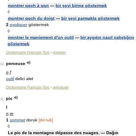
montrer qqch à qqn
—
bir şeyi birine göstermek
◊
montrer qqch du doigt
—
bir şeyi parmakla göstermek
2
expliquer
göstermek
◊
montrer le maniement d'un outil
—
bir aygıtın nasıl çalıştığını
göstermek
Dictionnaire Français-Turc
montrer
>
perceuse
10
n
f
outil
delici alet
Dictionnaire Français-Turc
perceuse
>
pic
11
I
n
m
1
sommet
doruk
[do'ɾuk]
◊
Le pic de la montagne dépasse des nuages. — Dağın