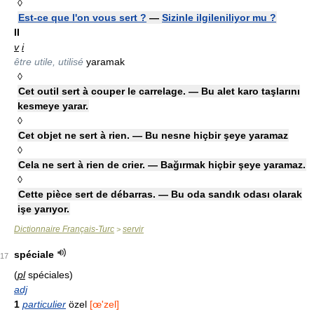
◊
Est-ce que l'on vous sert ?
—
Sizinle ilgileniliyor mu ?
II
v
i
être utile, utilisé
yaramak
◊
Cet outil sert à couper le carrelage. — Bu alet karo taşlarını
kesmeye yarar.
◊
Cet objet ne sert à rien. — Bu nesne hiçbir şeye yaramaz
◊
Cela ne sert à rien de crier. — Bağırmak hiçbir şeye yaramaz.
◊
Cette pièce sert de débarras. — Bu oda sandık odası olarak
işe yarıyor.
Dictionnaire Français-Turc
servir
>
spéciale
17
(
pl
spéciales)
adj
1
particulier
özel
[œ'zel]