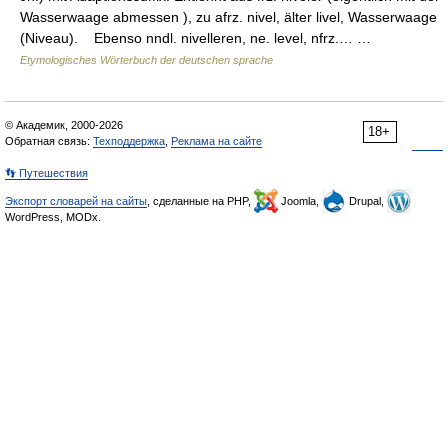
Wasserwaage abmessen ), zu afrz. nivel, älter livel, Wasserwaage
(Niveau). Ebenso nndl. nivelleren, ne. level, nfrz.… …
Etymologisches Wörterbuch der deutschen sprache
© Академик, 2000-2026
18+
Обратная связь:
Техподдержка
,
Реклама на сайте
👣 Путешествия
Экспорт словарей на сайты
, сделанные на PHP,
Joomla,
Drupal,
WordPress, MODx.