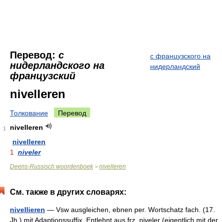
Перевод:
с
с французского на
нидерландского на
нидерландский
французский
nivelleren
Толкование
Перевод
nivelleren
1
nivelleren
1
niveler
Deens-Russisch woordenboek
nivelleren
>
См. также в других словарях:
nivellieren
— Vsw ausgleichen, ebnen per. Wortschatz fach. (17.
Jh.) mit Adaptionssuffix. Entlehnt aus frz. niveler (eigentlich mit der