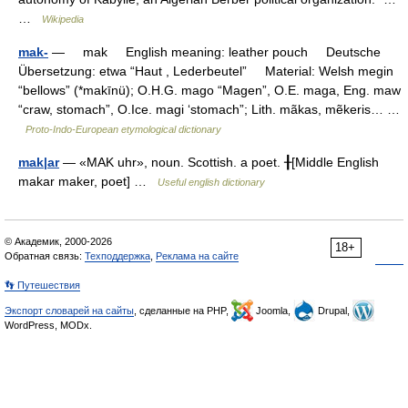
…
Wikipedia
mak-
— mak English meaning: leather pouch Deutsche
Übersetzung: etwa “Haut , Lederbeutel” Material: Welsh megin
“bellows” (*makīnü); O.H.G. mago “Magen”, O.E. maga, Eng. maw
“craw, stomach”, O.Ice. magi ‘stomach”; Lith. mãkas, mẽkeris… …
Proto-Indo-European etymological dictionary
mak|ar
— «MAK uhr», noun. Scottish. a poet. ╂[Middle English
makar maker, poet] …
Useful english dictionary
© Академик, 2000-2026
18+
Обратная связь:
Техподдержка
,
Реклама на сайте
👣 Путешествия
Экспорт словарей на сайты
, сделанные на PHP,
Joomla,
Drupal,
WordPress, MODx.