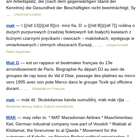
am Arbeitsplatz, die (nach dem gegenwärtigen Stand der
Kenntnis) die Gesundheit der Beschäftigten nicht beeinträchtigt; Sy
…
Universal-Lexikon
mak
— I {{/stl 13}}{{stl 8}}rz. mnż IIa, D. u {{/stl 8}}{{stl 7}} roślina o
dużych purpurowych (rzadziej fioletowych lub białych) kwiatach z
licznymi czarnymi pręcikami i owocach – makówkach; występuje w
umiarkowanych i zimnych obszarach Eurazji,… …
Langenscheidt
Polski wyjaśnień
Mak G
— est un rappeur et beatmaker français du 13e
arrondissement de Paris. Biographie Au départ DJ au sein de
groupes de rap issus du Val d Oise, passage des platines au micro
vers 1995 avec son pote Merco dans le groupe Toxik qui officiera
durant… …
Wikipédia en Français
mak
— màk išt. Skubėdamas kánda sumušti̇̀nį, màk màk rỹja …
Bendrinės lietuvių kalbos žodyno antraštynas
MAK
— may refer to: * MAT Macedonian Airlines * Maschinenbau
Kiel, German industrial company now part of Vossloh * Maktab al
Khidamat, the forerunner to al Qaeda * Movement for the
autonomy of Kabylie, an Algerian Berber political organization. *…