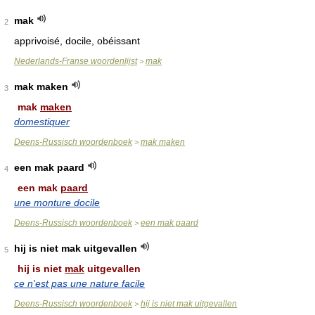
mak
2
apprivoisé, docile, obéissant
Nederlands-Franse woordenlijst
mak
>
mak maken
3
mak
maken
domestiquer
Deens-Russisch woordenboek
mak maken
>
een mak paard
4
een mak
paard
une monture docile
Deens-Russisch woordenboek
een mak paard
>
hij is niet mak uitgevallen
5
hij is niet
mak
uitgevallen
ce n'est pas une nature facile
Deens-Russisch woordenboek
hij is niet mak uitgevallen
>