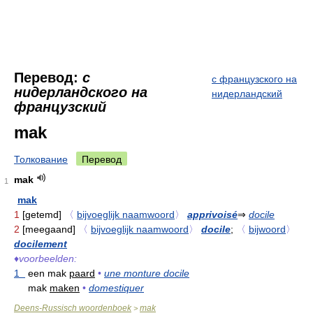
Перевод:
с
с французского на
нидерландского на
нидерландский
французский
mak
Толкование
Перевод
mak
1
mak
1
[getemd]
〈
bijvoeglijk naamwoord
〉
apprivoisé
⇒
docile
2
[meegaand]
〈
bijvoeglijk naamwoord
〉
docile
;
〈
bijwoord
〉
docilement
♦
voorbeelden:
1
een mak
paard
•
une monture docile
mak
maken
•
domestiquer
Deens-Russisch woordenboek
mak
>