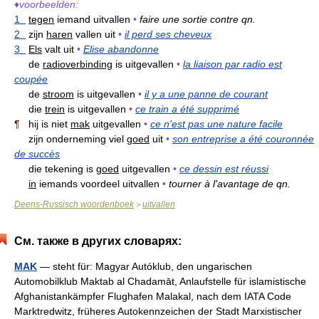
♦
voorbeelden:
1
tegen
iemand uitvallen
•
faire une sortie contre qn.
2
zijn
haren
vallen uit
•
il perd ses cheveux
3
Els
valt uit
•
Elise abandonne
de
radioverbinding
is uitgevallen
•
la liaison par radio est
coupée
de
stroom
is uitgevallen
•
il y a une panne de courant
die
trein
is uitgevallen
•
ce train a été supprimé
¶
hij is niet
mak
uitgevallen
•
ce n'est pas une nature facile
zijn onderneming viel
goed
uit
•
son entreprise a été couronnée
de succès
die tekening is
goed
uitgevallen
•
ce dessin est réussi
in
iemands voordeel uitvallen
•
tourner à l'avantage de qn.
Deens-Russisch woordenboek
uitvallen
>
См. также в других словарях:
MAK
— steht für: Magyar Autóklub, den ungarischen
Automobilklub Maktab al Chadamāt, Anlaufstelle für islamistische
Afghanistankämpfer Flughafen Malakal, nach dem IATA Code
Marktredwitz, früheres Autokennzeichen der Stadt Marxistischer