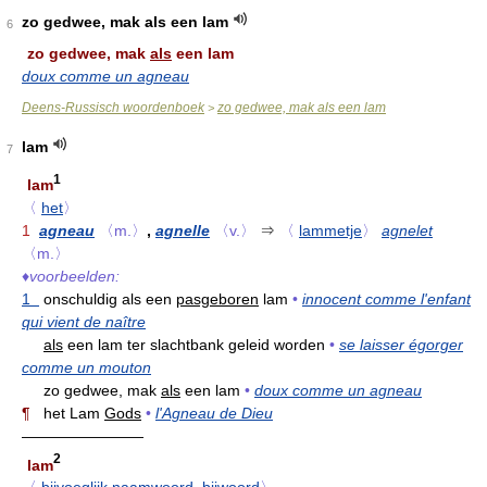
zo gedwee, mak als een lam
6
zo gedwee, mak
als
een lam
doux comme un agneau
Deens-Russisch woordenboek
zo gedwee, mak als een lam
>
lam
7
1
lam
〈
het
〉
1
agneau
〈m.〉
,
agnelle
〈v.〉
⇒
〈
lammetje
〉
agnelet
〈m.〉
♦
voorbeelden:
1
onschuldig als een
pasgeboren
lam
•
innocent comme l'enfant
qui vient de naître
als
een lam ter slachtbank geleid worden
•
se laisser égorger
comme un mouton
zo gedwee, mak
als
een lam
•
doux comme un agneau
¶
het Lam
Gods
•
l'Agneau de Dieu
————————
2
lam