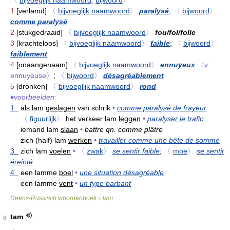
〈
bijvoeglijk naamwoord
,
bijwoord
〉
1
[verlamd]
〈
bijvoeglijk naamwoord
〉
paralysé
;
〈
bijwoord
〉
comme paralysé
2
[stukgedraaid]
〈
bijvoeglijk naamwoord
〉
fou/fol/folle
3
[krachteloos]
〈
bijvoeglijk naamwoord
〉
faible
;
〈
bijwoord
〉
faiblement
4
[onaangenaam]
〈
bijvoeglijk naamwoord
〉
ennuyeux
〈v.:
ennuyeuse〉
;
〈
bijwoord
〉
désagréablement
5
[dronken]
〈
bijvoeglijk naamwoord
〉
rond
♦
voorbeelden:
1
als lam
geslagen
van schrik
•
comme paralysé de frayeur
〈
figuurlijk
〉
het verkeer lam
leggen
•
paralyser le trafic
iemand lam
slaan
•
battre qn. comme plâtre
zich (half) lam
werken
•
travailler comme une bête de somme
3
zich lam
voelen
•
〈
zwak
〉
se sentir faible
;
〈
moe
〉
se sentir
éreinté
4
een lamme
boel
•
une situation désagréable
een lamme
vent
•
un type barbant
Deens-Russisch woordenboek
lam
>
tam
8