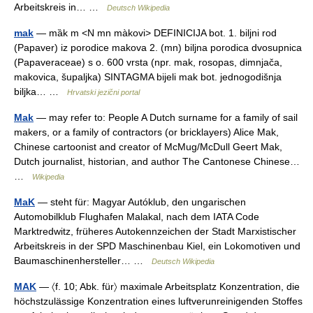
Arbeitskreis in… …
Deutsch Wikipedia
mak
— mȁk m <N mn màkovi> DEFINICIJA bot. 1. biljni rod
(Papaver) iz porodice makova 2. (mn) biljna porodica dvosupnica
(Papaveraceae) s o. 600 vrsta (npr. mak, rosopas, dimnjača,
makovica, šupaljka) SINTAGMA bijeli mak bot. jednogodišnja
biljka… …
Hrvatski jezični portal
Mak
— may refer to: People A Dutch surname for a family of sail
makers, or a family of contractors (or bricklayers) Alice Mak,
Chinese cartoonist and creator of McMug/McDull Geert Mak,
Dutch journalist, historian, and author The Cantonese Chinese…
…
Wikipedia
MaK
— steht für: Magyar Autóklub, den ungarischen
Automobilklub Flughafen Malakal, nach dem IATA Code
Marktredwitz, früheres Autokennzeichen der Stadt Marxistischer
Arbeitskreis in der SPD Maschinenbau Kiel, ein Lokomotiven und
Baumaschinenhersteller… …
Deutsch Wikipedia
MAK
— 〈f. 10; Abk. für〉 maximale Arbeitsplatz Konzentration, die
höchstzulässige Konzentration eines luftverunreinigenden Stoffes