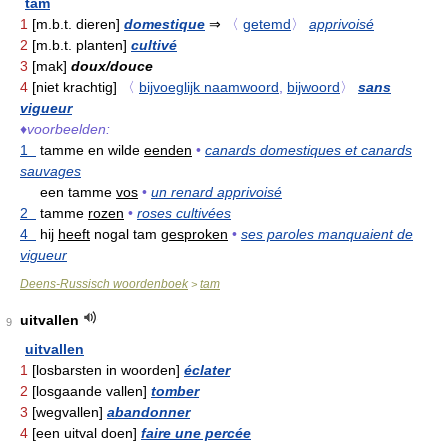
tam
1
[m.b.t. dieren]
domestique
⇒
〈
getemd
〉
apprivoisé
2
[m.b.t. planten]
cultivé
3
[mak]
doux/douce
4
[niet krachtig]
〈
bijvoeglijk naamwoord
,
bijwoord
〉
sans
vigueur
♦
voorbeelden:
1
tamme en wilde
eenden
•
canards domestiques et canards
sauvages
een tamme
vos
•
un renard apprivoisé
2
tamme
rozen
•
roses cultivées
4
hij
heeft
nogal tam
gesproken
•
ses paroles manquaient de
vigueur
Deens-Russisch woordenboek
tam
>
uitvallen
9
uitvallen
1
[losbarsten in woorden]
éclater
2
[losgaande vallen]
tomber
3
[wegvallen]
abandonner
4
[een uitval doen]
faire une percée