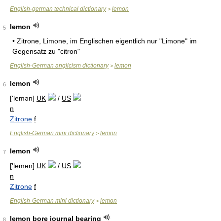
English-german technical dictionary
lemon
>
lemon
5
• Zitrone, Limone, im Englischen eigentlich nur "Limone" im
Gegensatz zu "citron"
English-German anglicism dictionary
lemon
>
lemon
6
['lemən]
UK
/
US
n
Zitrone
f
English-German mini dictionary
lemon
>
lemon
7
['lemən]
UK
/
US
n
Zitrone
f
English-German mini dictionary
lemon
>
lemon bore journal bearing
8