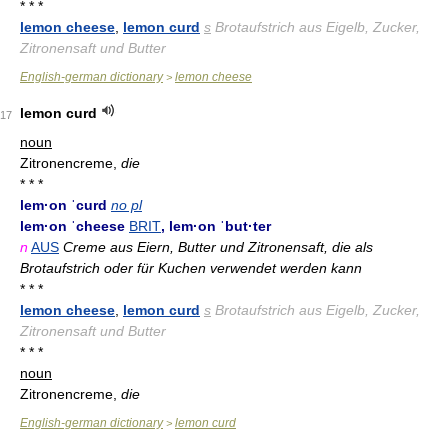
* * *
lemon cheese
,
lemon curd
s
Brotaufstrich aus Eigelb, Zucker,
Zitronensaft und Butter
English-german dictionary
lemon cheese
>
lemon curd
17
noun
Zitronencreme,
die
* * *
lem·on ˈcurd
no pl
lem·on ˈcheese
BRIT
, lem·on ˈbut·ter
n
AUS
Creme aus Eiern, Butter und Zitronensaft, die als
Brotaufstrich oder für Kuchen verwendet werden kann
* * *
lemon cheese
,
lemon curd
s
Brotaufstrich aus Eigelb, Zucker,
Zitronensaft und Butter
* * *
noun
Zitronencreme,
die
English-german dictionary
lemon curd
>