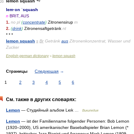
lemon squash
20
lem·on ˈsquash
n
BRIT, AUS
1.
no pl
(
concentrate
)
Zitronensirup
m
2.
(
drink
)
Zitronensaftgetränk
nt
* * *
lemon squash
s
Br
Getränk
aus
Zitronenkonzentrat, Wasser und
Zucker
English-german dictionary
lemon squash
>
Страницы
Следующая
→
1
2
3
4
5
6
См. также в других словарях:
Lemon
— Студийный альбом Lюk …
Википедия
Lemon
— ist der Familienname folgender Personen: Bob Lemon
(1920–2000), US amerikanischer Baseballspieler Brian Lemon (*
1937), britischer Jazz Pianist und Arrangeur Mark Lemon (1809–