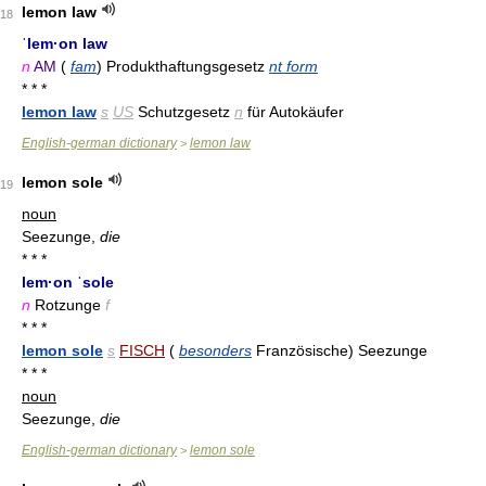
lemon law
18
ˈlem·on law
n
AM
(
fam
) Produkthaftungsgesetz
nt form
* * *
lemon law
s
US
Schutzgesetz
n
für Autokäufer
English-german dictionary
lemon law
>
lemon sole
19
noun
Seezunge,
die
* * *
lem·on ˈsole
n
Rotzunge
f
* * *
lemon sole
s
FISCH
(
besonders
Französische) Seezunge
* * *
noun
Seezunge,
die
English-german dictionary
lemon sole
>