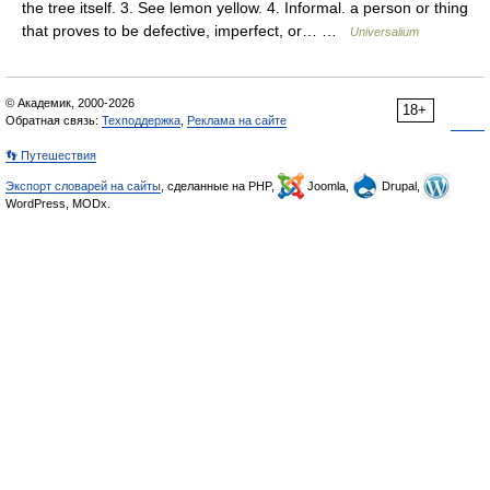
the tree itself. 3. See lemon yellow. 4. Informal. a person or thing
that proves to be defective, imperfect, or… …
Universalium
© Академик, 2000-2026
18+
Обратная связь:
Техподдержка
,
Реклама на сайте
👣 Путешествия
Экспорт словарей на сайты
, сделанные на PHP,
Joomla,
Drupal,
WordPress, MODx.