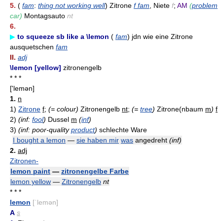
5.
(
fam
:
thing not working well
) Zitrone
f fam
, Niete
f
;
AM
(
problem
car)
Montagsauto
nt
6.
▶
to squeeze sb like a \lemon
(
fam
) jdn wie eine Zitrone
ausquetschen
fam
II.
adj
\lemon [yellow]
zitronengelb
* * *
['lemən]
1.
n
1)
Zitrone
f
;
(= colour)
Zitronengelb
nt
;
(=
tree
)
Zitrone(nbaum
m
)
f
2)
(inf:
fool
)
Dussel
m
(
inf
)
3)
(inf: poor-quality
product
)
schlechte Ware
I bought a lemon
—
sie haben mir
was
angedreht
(inf)
2.
adj
Zitronen-
lemon paint
—
zitronengelbe Farbe
lemon yellow
—
Zitronengelb
nt
* * *
lemon
[ˈlemən]
A
s