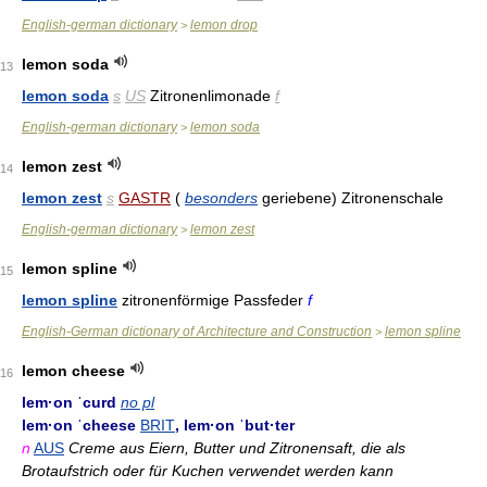
English-german dictionary
lemon drop
>
lemon soda
13
lemon soda
s
US
Zitronenlimonade
f
English-german dictionary
lemon soda
>
lemon zest
14
lemon zest
s
GASTR
(
besonders
geriebene) Zitronenschale
English-german dictionary
lemon zest
>
lemon spline
15
lemon spline
zitronenförmige Passfeder
f
English-German dictionary of Architecture and Construction
lemon spline
>
lemon cheese
16
lem·on ˈcurd
no pl
lem·on ˈcheese
BRIT
, lem·on ˈbut·ter
n
AUS
Creme aus Eiern, Butter und Zitronensaft, die als
Brotaufstrich oder für Kuchen verwendet werden kann