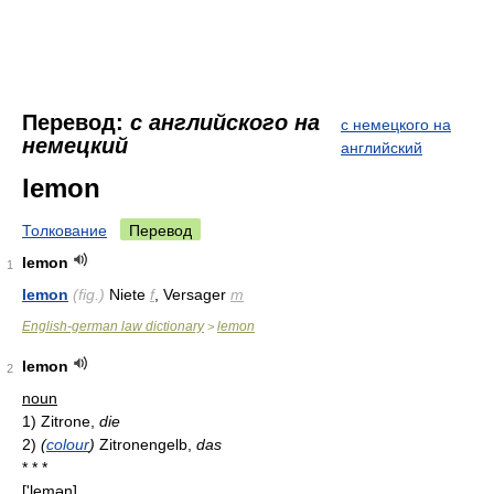
Перевод:
с английского на
с немецкого на
немецкий
английский
lemon
Толкование
Перевод
lemon
1
lemon
(fig.)
Niete
f
, Versager
m
English-german law dictionary
lemon
>
lemon
2
noun
1)
Zitrone,
die
2)
(
colour
)
Zitronengelb,
das
* * *
['lemən]