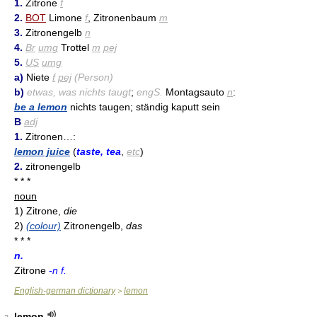
1.
Zitrone
f
2.
BOT
Limone
f
, Zitronenbaum
m
3.
Zitronengelb
n
4.
Br
umg
Trottel
m
pej
5.
US
umg
a)
Niete
f
pej
(Person)
b)
etwas, was nichts taugt
;
engS.
Montagsauto
n
:
be a lemon
nichts taugen; ständig kaputt sein
B
adj
1.
Zitronen…:
lemon juice
(
taste, tea
,
etc
)
2.
zitronengelb
* * *
noun
1)
Zitrone,
die
2)
(colour)
Zitronengelb,
das
* * *
n.
Zitrone
-
n f.
English-german dictionary
lemon
>
lemon