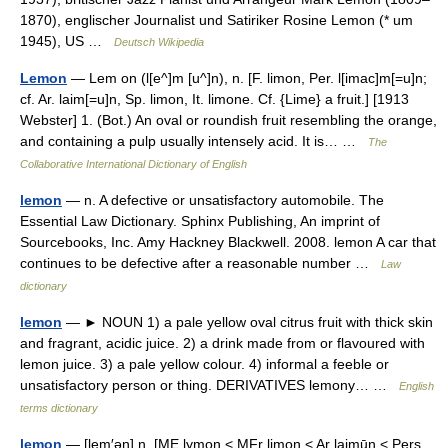
1870), englischer Journalist und Satiriker Rosine Lemon (* um
1945), US …
Deutsch Wikipedia
Lemon
— Lem on (l[e^]m [u^]n), n. [F. limon, Per. l[imac]m[=u]n;
cf. Ar. laim[=u]n, Sp. limon, It. limone. Cf. {Lime} a fruit.] [1913
Webster] 1. (Bot.) An oval or roundish fruit resembling the orange,
and containing a pulp usually intensely acid. It is… …
The
Collaborative International Dictionary of English
lemon
— n. A defective or unsatisfactory automobile. The
Essential Law Dictionary. Sphinx Publishing, An imprint of
Sourcebooks, Inc. Amy Hackney Blackwell. 2008. lemon A car that
continues to be defective after a reasonable number …
Law
dictionary
lemon
— ► NOUN 1) a pale yellow oval citrus fruit with thick skin
and fragrant, acidic juice. 2) a drink made from or flavoured with
lemon juice. 3) a pale yellow colour. 4) informal a feeble or
unsatisfactory person or thing. DERIVATIVES lemony… …
English
terms dictionary
lemon
— [lem′ən] n. [ME lymon < MFr limon < Ar laimūn < Pers