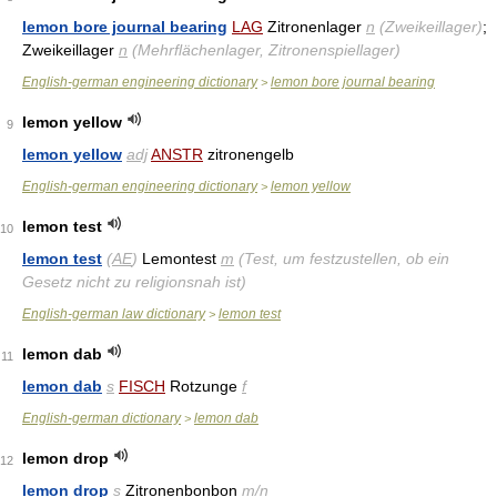
lemon bore journal bearing
LAG
Zitronenlager
n
(Zweikeillager)
;
Zweikeillager
n
(Mehrflächenlager, Zitronenspiellager)
English-german engineering dictionary
lemon bore journal bearing
>
lemon yellow
9
lemon yellow
adj
ANSTR
zitronengelb
English-german engineering dictionary
lemon yellow
>
lemon test
10
lemon test
(
AE
)
Lemontest
m
(Test, um festzustellen, ob ein
Gesetz nicht zu religionsnah ist)
English-german law dictionary
lemon test
>
lemon dab
11
lemon dab
s
FISCH
Rotzunge
f
English-german dictionary
lemon dab
>
lemon drop
12
lemon drop
s
Zitronenbonbon
m/n