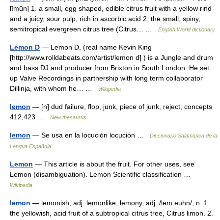
līmūn] 1. a small, egg shaped, edible citrus fruit with a yellow rind
and a juicy, sour pulp, rich in ascorbic acid 2. the small, spiny,
semitropical evergreen citrus tree (Citrus… …
English World dictionary
Lemon D
— Lemon D, (real name Kevin King
[http://www.rolldabeats.com/artist/lemon d] ) is a Jungle and drum
and bass DJ and producer from Brixton in South London. He set
up Valve Recordings in partnership with long term collaborator
Dillinja, with whom he… …
Wikipedia
lemon
— [n] dud failure, flop, junk, piece of junk, reject; concepts
412,423 …
New thesaurus
lemon
— Se usa en la locución locución …
Diccionario Salamanca de la
Lengua Española
Lemon
— This article is about the fruit. For other uses, see
Lemon (disambiguation). Lemon Scientific classification …
Wikipedia
lemon
— lemonish, adj. lemonlike, lemony, adj. /lem euhn/, n. 1.
the yellowish, acid fruit of a subtropical citrus tree, Citrus limon. 2.