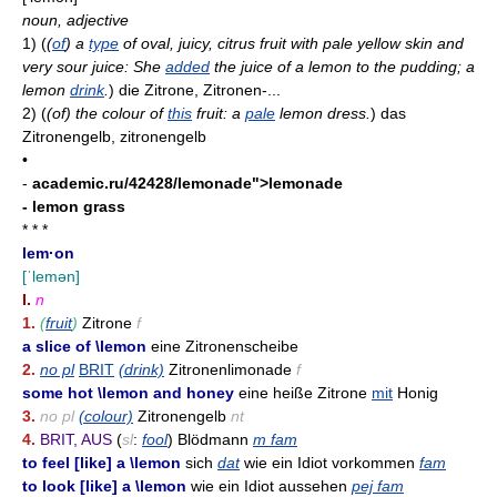
noun, adjective
1)
(
(
of
) a
type
of oval, juicy, citrus fruit with pale yellow skin and
very sour juice: She
added
the juice of a lemon to the pudding; a
lemon
drink
.
)
die Zitrone, Zitronen-...
2)
(
(of) the colour of
this
fruit: a
pale
lemon dress.
)
das
Zitronengelb, zitronengelb
•
-
academic.ru/42428/lemonade">lemonade
- lemon grass
* * *
lem·on
[ˈlemən]
I.
n
1.
(
fruit
)
Zitrone
f
a slice of \lemon
eine Zitronenscheibe
2.
no pl
BRIT
(drink)
Zitronenlimonade
f
some hot \lemon and honey
eine heiße Zitrone
mit
Honig
3.
no pl
(colour)
Zitronengelb
nt
4.
BRIT, AUS
(
sl
:
fool
) Blödmann
m fam
to feel [like] a \lemon
sich
dat
wie ein Idiot vorkommen
fam
to look [like] a \lemon
wie ein Idiot aussehen
pej fam