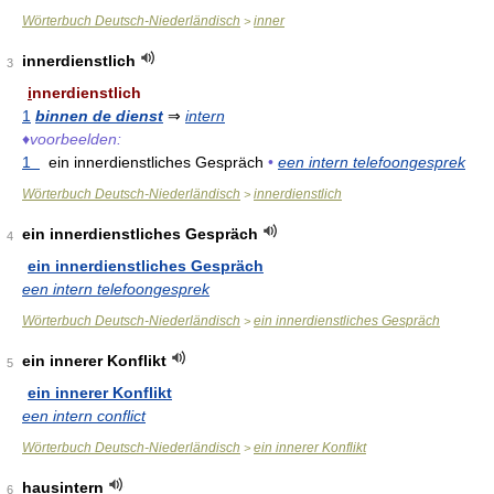
Wörterbuch Deutsch-Niederländisch
inner
>
innerdienstlich
3
i
nnerdienstlich
1
binnen de dienst
⇒
intern
♦
voorbeelden:
1
ein innerdienstliches Gespräch
•
een intern telefoongesprek
Wörterbuch Deutsch-Niederländisch
innerdienstlich
>
ein innerdienstliches Gespräch
4
ein innerdienstliches Gespräch
een intern telefoongesprek
Wörterbuch Deutsch-Niederländisch
ein innerdienstliches Gespräch
>
ein innerer Konflikt
5
ein innerer Konflikt
een intern conflict
Wörterbuch Deutsch-Niederländisch
ein innerer Konflikt
>
hausintern
6