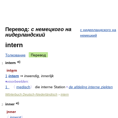
Перевод:
с немецкого на
с нидерландского на
нидерландский
немецкий
intern
Толкование
Перевод
intern
1
int
e
rn
1
intern
⇒
inwendig, innerlijk
♦
voorbeelden:
1
〈
medisch
〉
die interne Station
•
de afdeling interne ziekten
Wörterbuch Deutsch-Niederländisch
intern
>
inner
2
i
nner
〈
innerst
〉