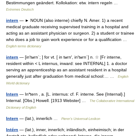
Bestimmungen geändert. Kollokation: etw. intern regeln …
Extremes Deutsch
intern
— ► NOUN (also interne) chiefly N. Amer. 1) a recent
medical graduate receiving supervised training in a hospital and
acting as an assistant physician or surgeon. 2) a student or trainee
who does a job to gain work experience or for a qualification …
English terms dictionary
intern
— [in′tʉrn΄; ] for vt. [ in tʉrn′, in′tʉrn΄] n. ☆ [Fr interne,
resident within < L internus, inward: see INTERNAL] 1. a doctor
serving an apprenticeship as an assistant resident in a hospital
generally just after graduation from medical school:… …
English
World dictionary
Intern
— In*tern , a. [L. internus: cf. F. interne. See {Internal}.]
Internal. [Obs.] Howell. [1913 Webster] …
The Collaborative International
Dictionary of English
Intern
— (lat.), innerlich …
Pierer's Universal-Lexikon
Intérn
— (lat.), inner, innerlich; inländisch, einheimisch; in der