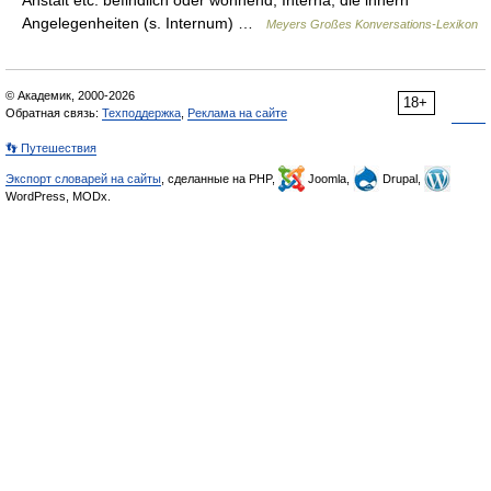
Anstalt etc. befindlich oder wohnend; Interna, die innern
Angelegenheiten (s. Internum) …
Meyers Großes Konversations-Lexikon
© Академик, 2000-2026
18+
Обратная связь:
Техподдержка
,
Реклама на сайте
👣 Путешествия
Экспорт словарей на сайты
, сделанные на PHP,
Joomla,
Drupal,
WordPress, MODx.