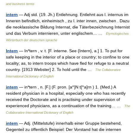
and business terms
intern
— Adj std. (19. Jh.) Entlehnung. Entlehnt aus l. internus im
Inneren befindlich, einheimisch , zu l. inter innen, zwischen . Dazu
die neoklassische Bildung Internat, die Täterbezeichnung Internist
und das Verbum internieren, unter englischem… …
Etymologisches
Wörterbuch der deutschen sprache
Intern
— In*tern , v. t. [F. interne. See {Intern}, a.] 1. To put for
safe keeping in the interior of a place or country; to confine to one
locality; as, to intern troops which have fled for refuge to a neutral
country. [1913 Webster] 2. To hold until the …
The Collaborative
International Dictionary of English
intern
— in*tern , n. [F.] (F. pron. [a^]N t[^a]rn ) 1. (Med.) A
resident physician in a hospital, especially one who has recently
received the Doctorate and is practising under supervision of
experienced physicians, as a continuation of the training… …
The
Collaborative International Dictionary of English
intern
— Adj. (Mittelstufe) innerhalb einer Gruppe bestehend,
Gegenteil zu öffentlich Beispiel: Der Vorstand hat die internen