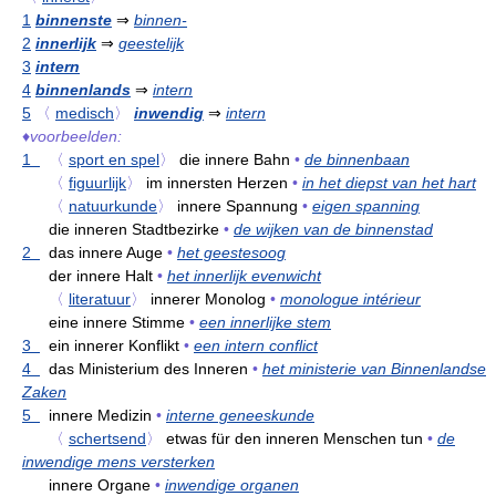
1
binnenste
⇒
binnen-
2
innerlijk
⇒
geestelijk
3
intern
4
binnenlands
⇒
intern
5
〈
medisch
〉
inwendig
⇒
intern
♦
voorbeelden:
1
〈
sport en spel
〉
die innere Bahn
•
de binnenbaan
〈
figuurlijk
〉
im innersten Herzen
•
in het diepst van het hart
〈
natuurkunde
〉
innere Spannung
•
eigen spanning
die inneren Stadtbezirke
•
de wijken van de binnenstad
2
das innere Auge
•
het geestesoog
der innere Halt
•
het innerlijk evenwicht
〈
literatuur
〉
innerer Monolog
•
monologue intérieur
eine innere Stimme
•
een innerlijke stem
3
ein innerer Konflikt
•
een intern conflict
4
das Ministerium des Inneren
•
het ministerie van Binnenlandse
Zaken
5
innere Medizin
•
interne geneeskunde
〈
schertsend
〉
etwas für den inneren Menschen tun
•
de
inwendige mens versterken
innere Organe
•
inwendige organen