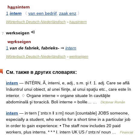
h
au
sintern
1
intern
〈
van een bedrijf
,
zaak enz
.〉
Wörterbuch Deutsch-Niederländisch
hausintern
>
werkseigen
7
w
e
rkseigen
1
van de fabriek, fabrieks-
⇒
intern
Wörterbuch Deutsch-Niederländisch
werkseigen
>
См. также в других словарях:
intern
— INTÉRN, Ă, interni, e, adj., s.m. şi f. 1. adj. Care se află
înăuntrul unui obiect, al unei fiinţe, al unui spaţiu etc., care este în
interior. ♢ Organe interne = organe situate în cavităţile
abdominală şi toracică. Boli interne = bolile… …
Dicționar Român
intern
— in‧tern [ˈɪntɜːn ǁ ɜːrn] noun [countable] JOBS someone,
especially a student, who works for a short time in a particular job
in order to gain experience: • The staff now includes 20 paid
workers, plus interns. * * * Ⅰ. intern UK US /ˈɪntɜːn/ noun …
Financial