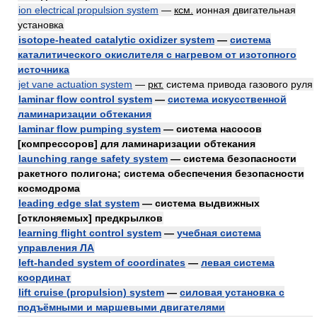
ion electrical propulsion system
—
ксм.
ионная двигательная
установка
isotope-heated catalytic oxidizer system
—
система
каталитического окислителя с нагревом от изотопного
источника
jet vane actuation system
—
ркт.
система привода газового руля
laminar flow control system
—
система искусственной
ламинаризации обтекания
laminar flow pumping system
— система насосов
[компрессоров] для ламинаризации обтекания
launching range safety system
— система безопасности
ракетного полигона; система обеспечения безопасности
космодрома
leading edge slat system
— система выдвижных
[отклоняемых] предкрылков
learning flight control system
—
учебная система
управления ЛА
left-handed system of coordinates
—
левая система
координат
lift cruise (propulsion) system
—
силовая установка с
подъёмными и маршевыми двигателями