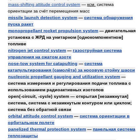
mass-shifting attitude control system
—
ксм.
система
ориентации за счёт перемещения масс
missile launch detection system
—
система обнаружения
пуска ракет
monopropellant rocket propulsion system
— двигательная
установка с ЖРД на унитарном [однокомпонентном]
топливе
nitrogen jet control system
—
газоструйная система
управления на сжатом азоте
nose-tow system for catapulting
—
система
катапультирования (самолёта) за носовую стойку шасси
nucleonic propellant gauging and utilization system
—
система измерения и регулирования подачи топлива с
использованием радиоактивных изотопов
open(-circuit, -cycle) system — открытая [незамкнутая]
система, система с незамкнутым контуром или циклом;
система без обратной связи
orbital attitude control system
—
система ориентации в
орбитальном полете
panelized thermal protection system
—
панельная система
теплозащиты