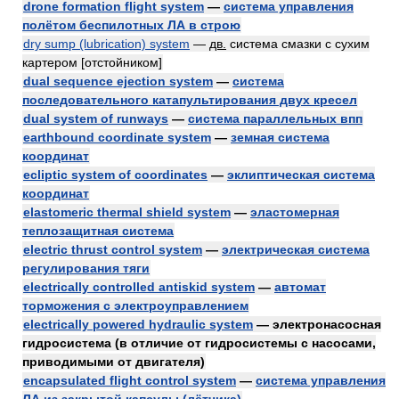
drone formation flight system
—
система управления
полётом беспилотных ЛА в строю
dry sump (lubrication) system
—
дв.
система смазки с сухим
картером [отстойником]
dual sequence ejection system
—
система
последовательного катапультирования двух кресел
dual system of runways
—
система параллельных впп
earthbound coordinate system
—
земная система
координат
ecliptic system of coordinates
—
эклиптическая система
координат
elastomeric thermal shield system
—
эластомерная
теплозащитная система
electric thrust control system
—
электрическая система
регулирования тяги
electrically controlled antiskid system
—
автомат
торможения с электроуправлением
electrically powered hydraulic system
— электронасосная
гидросистема (в отличие от гидросистемы с насосами,
приводимыми от двигателя)
encapsulated flight control system
—
система управления