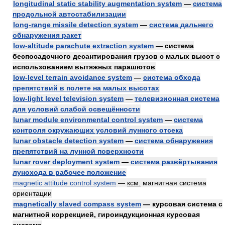
longitudinal static stability augmentation system
—
система
продольной автостабилизации
long-range missile detection system
—
система дальнего
обнаружения ракет
low-altitude parachute extraction system
— система
беспосадочного десантирования грузов с малых высот с
использованием вытяжных парашютов
low-level terrain avoidance system
—
система обхода
препятствий в полете на малых высотах
low-light level television system
—
телевизионная система
для условий слабой освещённости
lunar module environmental control system
—
система
контроля окружающих условий лунного отсека
lunar obstacle detection system
—
система обнаружения
препятствий на лунной поверхности
lunar rover deployment system
—
система развёртывания
лунохода в рабочее положение
magnetic attitude control system
—
ксм.
магнитная система
ориентации
magnetically slaved compass system
— курсовая система с
магнитной коррекцией, гироиндукционная курсовая