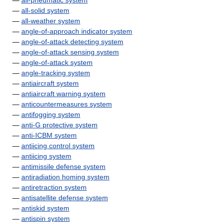
—
all-pneumatic system
—
all-solid system
—
all-weather system
—
angle-of-approach indicator system
—
angle-of-attack detecting system
—
angle-of-attack sensing system
—
angle-of-attack system
—
angle-tracking system
—
antiaircraft system
—
antiaircraft warning system
—
anticountermeasures system
—
antifogging system
—
anti-G protective system
—
anti-ICBM system
—
antiicing control system
—
antiicing system
—
antimissile defense system
—
antiradiation homing system
—
antiretraction system
—
antisatellite defense system
—
antiskid system
—
antispin system