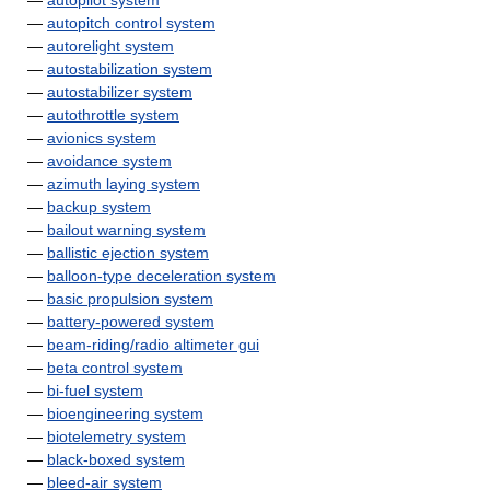
—
autopilot system
—
autopitch control system
—
autorelight system
—
autostabilization system
—
autostabilizer system
—
autothrottle system
—
avionics system
—
avoidance system
—
azimuth laying system
—
backup system
—
bailout warning system
—
ballistic ejection system
—
balloon-type deceleration system
—
basic propulsion system
—
battery-powered system
—
beam-riding/radio altimeter gui
—
beta control system
—
bi-fuel system
—
bioengineering system
—
biotelemetry system
—
black-boxed system
—
bleed-air system