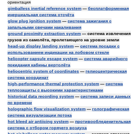
ориентация
gimballess inertial reference system
—
бесплатформенная
инерциальная система отсчёта
glow plug ignition system
—
система зажигания с
запальными свечами накаливания
ground proximity extraction system
— система извлечения
грузов из самолёта, пролетающего на уровне земли
head-up display landing system
—
система посадки с
использованием индикации на лобовом стекле
helicopter capsule escape system
—
система аварийного
покидания кабины вертолёта
heliocentric system of coordinates
—
гелиоцентрическая
система координат
high-performance thermal protection system
—
система
теплозащиты с высокими характеристиками
historical data recording system
—
система записи данных
по времени
holographic flow visualization system
—
голографическая
система визуализации потока
hot bleed air antiicing system
—
противообледенительная
система с отбором горячего воздуха