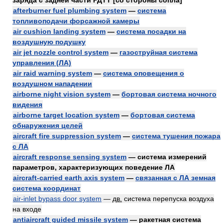
заряда с задней части РДТТ [со стороны сопла]
afterburner fuel plumbing system
—
система
топливоподачи форсажной камеры
air cushion landing system
—
система посадки на
воздушную подушку
air jet nozzle control system
—
газоструйная система
управления (ЛА)
air raid warning system
—
система оповещения о
воздушном нападении
airborne night vision system
—
бортовая система ночного
видения
airborne target location system
—
бортовая система
обнаружения целей
aircraft fire suppression system
—
система тушения пожара
с ЛА
aircraft response sensing system
— система измерений
параметров, характеризующих поведение ЛА
aircraft-carried earth axis system
—
связанная с ЛА земная
система координат
air-inlet bypass door system
—
дв.
система перепуска воздуха
на входе
antiaircraft guided missile system
— ракетная система