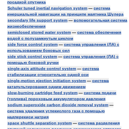
посадкой спутника
Schuler tuned inertial navigation system
—
система
инерциальной навигации на принципе маятника Шулера
secondary life support system
—
вспомогательная система
жизнеобеспечения
semiclosed stored water system
—
система обеспечения
водой с полузамкнутым циклом
side force control system
—
система управления (ЛА) с
использованием боковых сил
side stick control system
—
система управления (ЛА) с
помощью боковой ручки
single-axis attitude control system
—
система
стабилизации относительно одной оси
single-motion ejection initiation system
—
система
катапультирования одним движением
slow-burning cartridge feed system
—
система подачи
(топлива) пороховым аккумулятором давления
sodium superoxide carbon dioxide removal system
—
система удаления углекислого газа с помощью
надперекиси натрия
space shuttle separation system
—
система разделения