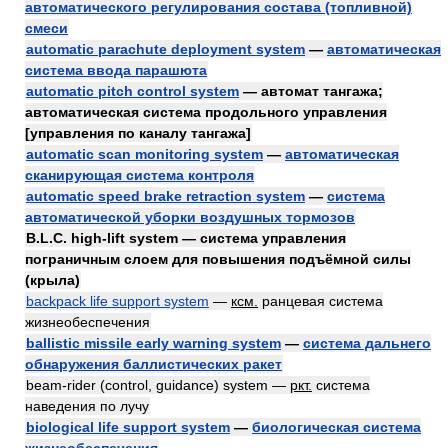
автоматического регулирования состава (топливной)
смеси
automatic parachute deployment system
—
автоматическая
система ввода парашюта
automatic pitch control system
— автомат тангажа;
автоматическая система продольного управления
[управления по каналу тангажа]
automatic scan monitoring system
—
автоматическая
сканирующая система контроля
automatic speed brake retraction system
—
система
автоматической уборки воздушных тормозов
B.L.C. high-lift system — система управления
пограничным слоем для повышения подъёмной силы
(крыла)
backpack life support system
—
ксм.
ранцевая система
жизнеобеспечения
ballistic missile early warning system
—
система дальнего
обнаружения баллистических ракет
beam-rider (control, guidance) system —
ркт.
система
наведения по лучу
biological life support system
—
биологическая система