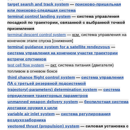
target search and track system
—
поисково-прицельная
или поисково-следящая система
terminal control landing system
— система управления
посадкой по траектории, связанной с выбранной точкой
приземления
terminal descent control system
—
ксм.
система управления на
конечном этапе спуска [снижения]
terminal guidance system for a satellite rendezvous
—
система управления на конечном участке траектории
встречи спутников
test cell flow system
—
ркт.
система питания (двигателя)
топливом в огневом боксе
third chance flight control system
—
система управления
ЛА с третьей резервной подсистемой
trajectory(-parameters) determination system
—
система
определения траекторных параметров
unmanned weapon delivery system
—
беспилотная система
доставки оружия к цели
variable air inlet system
—
система регулирования
воздухозаборника
vectored thrust (propulsion) system
— силовая установка с