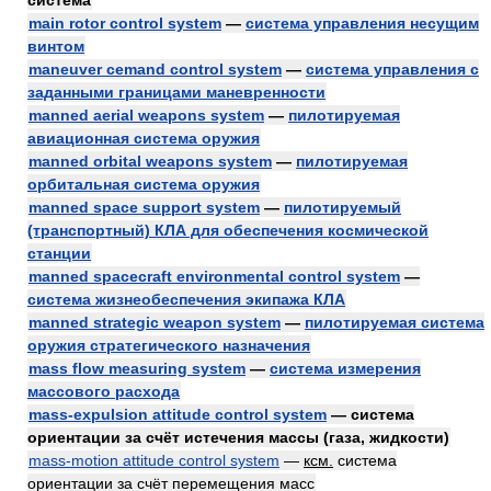
система
main rotor control system
—
система управления несущим
винтом
maneuver cemand control system
—
система управления с
заданными границами маневренности
manned aerial weapons system
—
пилотируемая
авиационная система оружия
manned orbital weapons system
—
пилотируемая
орбитальная система оружия
manned space support system
—
пилотируемый
(транспортный) КЛА для обеспечения космической
станции
manned spacecraft environmental control system
—
система жизнеобеспечения экипажа КЛА
manned strategic weapon system
—
пилотируемая система
оружия стратегического назначения
mass flow measuring system
—
система измерения
массового расхода
mass-expulsion attitude control system
— система
ориентации за счёт истечения массы (газа, жидкости)
mass-motion attitude control system
—
ксм.
система
ориентации за счёт перемещения масс