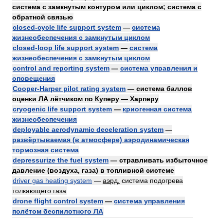
система с замкнутым контуром или циклом; система с
обратной связью
closed-cycle life support system
—
система
жизнеобеспечения с замкнутым циклом
closed-loop life support system
—
система
жизнеобеспечения с замкнутым циклом
control and reporting system
—
система управления и
оповещения
Cooper-Harper pilot rating system
— система баллов
оценки ЛА лётчиком по Куперу — Харперу
cryogenic life support system
—
криогенная система
жизнеобеспечения
deployable aerodynamic deceleration system
—
развёртываемая (в атмосфере) аэродинамическая
тормозная система
depressurize the fuel system
— стравливать избыточное
давление (воздуха, газа) в топливной системе
driver gas heating system
—
аэрд.
система подогрева
толкающего газа
drone flight control system
—
система управления
полётом беспилотного ЛА