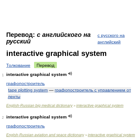
Перевод:
с английского на
с русского на
русский
английский
interactive graphical system
Толкование
Перевод
interactive graphical system
1
графопостроитель
tape plotting system
—
графопостроитель с управлением от
ленты
English-Russian big medical dictionary
interactive graphical system
>
interactive graphical system
2
графопостроитель
Englsh-Russian aviation and space dictionary
interactive graphical system
>