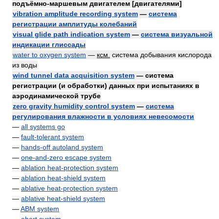
подъёмно-маршевым двигателем [двигателями]
vibration amplitude recording system
—
система
регистрации амплитуды колебаний
visual glide path indication system
—
система визуальной
индикации глиссады
water to oxygen system
—
ксм.
система добывания кислорода
из воды
wind tunnel data acquisition system
— система
регистрации (и обработки) данных при испытаниях в
аэродинамической трубе
zero gravity humidity control system
—
система
регулирования влажности в условиях невесомости
—
all systems go
—
fault-tolerant system
—
hands-off autoland system
—
one-and-zero escape system
—
ablation heat-protection system
—
ablation heat-shield system
—
ablative heat-protection system
—
ablative heat-shield system
—
ABM system