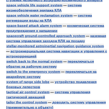
ступеней челночного воздушно-космического аппарата
space vehicle life support system
—
система
жизнеобеспечения экипажа КЛА
space vehicle water reclamation system
—
система
регенерации воды на КЛА
space-based attack alarm system
—
космическая система
предупреждения о нападении
spacecraft ground-controlled approach system
—
наземная
система управления заходом КЛА на посадку
stellar-monitored astroinertial navigation guidance system
—
астроинерциальная система навигации и управления с
астрокоррекцией
switch back to the normal system
—
переключаться
обратно на рабочую систему
switch to the emergency system
—
переключаться на
аварийную систему
system of range side lobe
—
устройство подавления
боковых лепестков
tactical air control system
—
система управления
тактической авиацией
tailor the control system
—
доводить систему управления
(применительно к объекту)