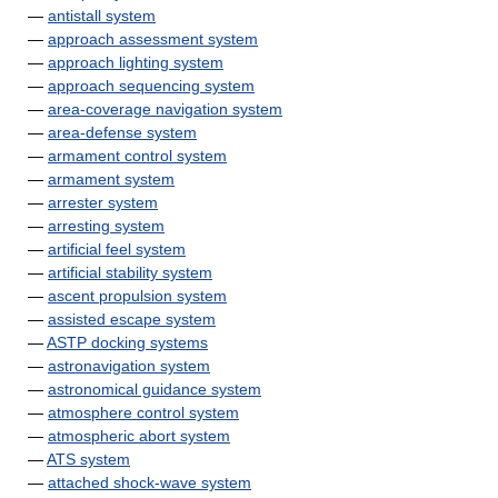
—
antistall system
—
approach assessment system
—
approach lighting system
—
approach sequencing system
—
area-coverage navigation system
—
area-defense system
—
armament control system
—
armament system
—
arrester system
—
arresting system
—
artificial feel system
—
artificial stability system
—
ascent propulsion system
—
assisted escape system
—
ASTP docking systems
—
astronavigation system
—
astronomical guidance system
—
atmosphere control system
—
atmospheric abort system
—
ATS system
—
attached shock-wave system