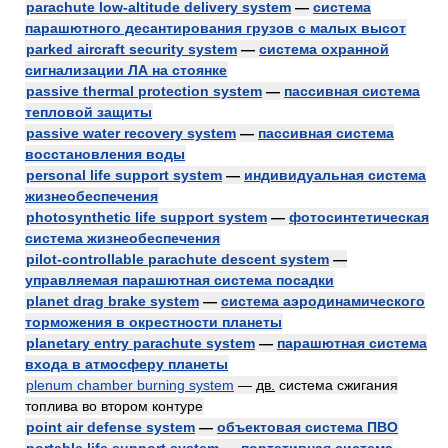
parachute low-altitude delivery system
—
система
парашютного десантирования грузов с малых высот
parked aircraft security system
—
система охранной
сигнализации ЛА на стоянке
passive thermal protection system
—
пассивная система
тепловой защиты
passive water recovery system
—
пассивная система
восстановления воды
personal life support system
—
индивидуальная система
жизнеобеспечения
photosynthetic life support system
—
фотосинтетическая
система жизнеобеспечения
pilot-controllable parachute descent system
—
управляемая парашютная система посадки
planet drag brake system
—
система аэродинамического
торможения в окрестности планеты
planetary entry parachute system
—
парашютная система
входа в атмосферу планеты
plenum chamber burning system
—
дв.
система сжигания
топлива во втором контуре
point air defense system
—
объектовая система ПВО