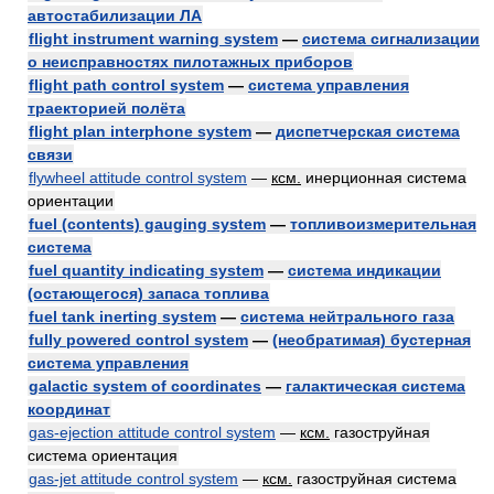
автостабилизации ЛА
flight instrument warning system
—
система сигнализации
о неисправностях пилотажных приборов
flight path control system
—
система управления
траекторией полёта
flight plan interphone system
—
диспетчерская система
связи
flywheel attitude control system
—
ксм.
инерционная система
ориентации
fuel (contents) gauging system
—
топливоизмерительная
система
fuel quantity indicating system
—
система индикации
(остающегося) запаса топлива
fuel tank inerting system
—
система нейтрального газа
fully powered control system
—
(необратимая) бустерная
система управления
galactic system of coordinates
—
галактическая система
координат
gas-ejection attitude control system
—
ксм.
газоструйная
система ориентация
gas-jet attitude control system
—
ксм.
газоструйная система