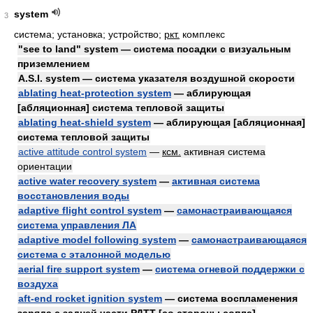
system
3
система; установка; устройство;
ркт.
комплекс
"see to land" system — система посадки с визуальным
приземлением
A.S.I. system — система указателя воздушной скорости
ablating heat-protection system
— аблирующая
[абляционная] система тепловой защиты
ablating heat-shield system
— аблирующая [абляционная]
система тепловой защиты
active attitude control system
—
ксм.
активная система
ориентации
active water recovery system
—
активная система
восстановления воды
adaptive flight control system
—
самонастраивающаяся
система управления ЛА
adaptive model following system
—
самонастраивающаяся
система с эталонной моделью
aerial fire support system
—
система огневой поддержки с
воздуха
aft-end rocket ignition system
— система воспламенения