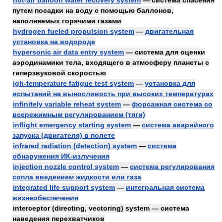
hot-air balloon water recovery system
— система спасения
путем посадки на воду с помощью баллонов,
наполняемых горячими газами
hydrogen fueled propulsion system
—
двигательная
установка на водороде
hypersonic air data entry system
— система для оценки
аэродинамики тела, входящего в атмосферу планеты с
гиперзвуковой скоростью
igh-temperature fatigue test system
—
установка для
испытаний на выносливость при высоких температурах
infinitely variable reheat system
—
форсажная система со
всережимным регулированием (тяги)
inflight emergency starting system
—
система аварийного
запуска (двигателя) в полете
infrared radiation (detection) system
—
система
обнаружения ИК-излучения
injection nozzle control system
—
система регулирования
сопла введением жидкости или газа
integrated life support system
—
интегральная система
жизнеобеспечения
interceptor (directing, vectoring) system — система
наведения перехватчиков