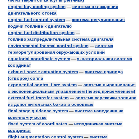
ЛА из закрытой капсулы (лётчика)
engine bay cooling system
—
система охлаждения
двигательного отсека
engine fuel control system
—
система регулирования
подачи топлива к двигателю
engine fuel distribution system
—
топливораспределительная система двигателя
environmental thermal control system
—
система
терморегулирования окружающих условий
equatorial coordinate system
—
экваториальная система
координат
exhaust nozzle actuation system
—
система привода
(створок) сопла
exponential control flare system
—
система выравнивания
с экспоненциальным управлением (перед приземлением)
external fuel transfer system
—
система перекачки топлива
из дополнительных баков в основные
final stage guidance system
—
система наведения на
конечном участке
fixed system of coordinates
—
неподвижная система
координат
flight augmentation control system
—
система