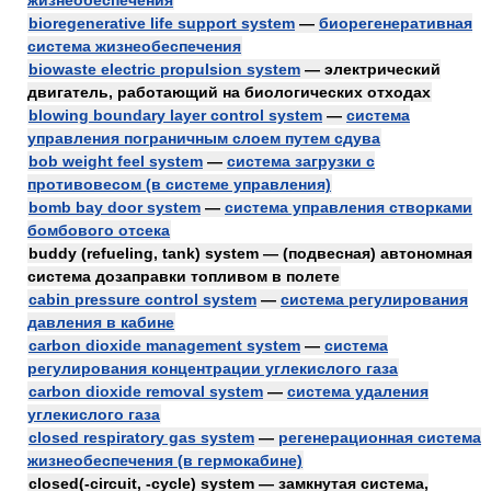
жизнеобеспечения
bioregenerative life support system
—
биорегенеративная
система жизнеобеспечения
biowaste electric propulsion system
— электрический
двигатель, работающий на биологических отходах
blowing boundary layer control system
—
система
управления пограничным слоем путем сдува
bob weight feel system
—
система загрузки с
противовесом (в системе управления)
bomb bay door system
—
система управления створками
бомбового отсека
buddy (refueling, tank) system — (подвесная) автономная
система дозаправки топливом в полете
cabin pressure control system
—
система регулирования
давления в кабине
carbon dioxide management system
—
система
регулирования концентрации углекислого газа
carbon dioxide removal system
—
система удаления
углекислого газа
closed respiratory gas system
—
регенерационная система
жизнеобеспечения (в гермокабине)
closed(-circuit, -cycle) system — замкнутая система,