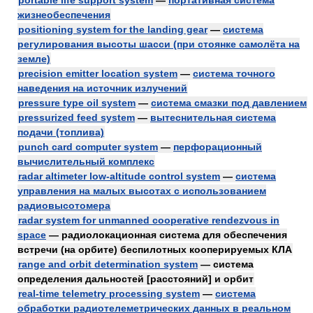
portable life support system
—
портативная система
жизнеобеспечения
positioning system for the landing gear
—
система
регулирования высоты шасси (при стоянке самолёта на
земле)
precision emitter location system
—
система точного
наведения на источник излучений
pressure type oil system
—
система смазки под давлением
pressurized feed system
—
вытеснительная система
подачи (топлива)
punch card computer system
—
перфорационный
вычислительный комплекс
radar altimeter low-altitude control system
—
система
управления на малых высотах с использованием
радиовысотомера
radar system for unmanned cooperative rendezvous in
space
— радиолокационная система для обеспечения
встречи (на орбите) беспилотных кооперируемых КЛА
range and orbit determination system
— система
определения дальностей [расстояний] и орбит
real-time telemetry processing system
—
система
обработки радиотелеметрических данных в реальном