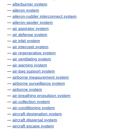
—
afterburner system
—
aileron system
—
aileron-rudder interconnect system
—
aileron-spoiler system
—
air aspirator system
—
air defense system
—
air inlet system
—
air intercept system
—
air regenerative system
—
air ventilating system
—
air warning system
—
air-bag support system
—
airborne measurement system
—
airborne surveillance system
—
airborne system
—
air-breathing propulsion system
—
air-collection system
—
air-conditioning system
—
aircraft designation system
—
aircraft dispersal system
—
aircraft escape system