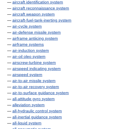
—
aircraft identification system
—
aircraft reconnaissance system
—
aircraft weapon system
—
aircraft-fuel-tank-inerting system
—
air-cycle system
—
air-defense missile system
—
airframe antiicing system
—
airframe systems
—
air-induction system
—
air-oil oleo system
—
airscrew-turbine system
—
airspeed indicating system
—
airspeed system
—
air-to-air missile system
—
air-to-air recovery system
—
air-to-surface guidance system
—
all-attitude gyro system
—
alleviation system
—
all-hydraulic control system
—
all-inertial guidance system
—
all-liquid system