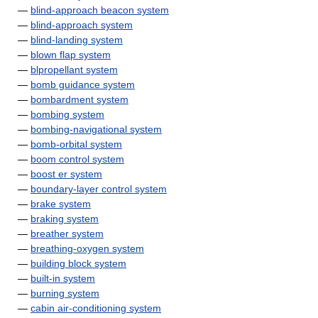
—
blind-approach beacon system
—
blind-approach system
—
blind-landing system
—
blown flap system
—
blpropellant system
—
bomb guidance system
—
bombardment system
—
bombing system
—
bombing-navigational system
—
bomb-orbital system
—
boom control system
—
boost er system
—
boundary-layer control system
—
brake system
—
braking system
—
breather system
—
breathing-oxygen system
—
building block system
—
built-in system
—
burning system
—
cabin air-conditioning system