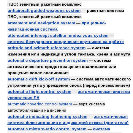
ПВО; зенитный ракетный комплекс
antiaircraft guided weapons system
— ракетная система
ПВО; зенитный ракетный комплекс
armament and navigation system
—
прицельно-
навигационная система
attenuated intercept satellite rendez-vous system
—
система безударного соединения спутников на орбите
attitude and azimuth reference system
— система
измерения или индикации углов тангажа, крена и азимута
automatic departure prevention system
— система
автоматического предотвращения сваливания или
вращения после сваливания
automatic drift kick-off system
— система автоматического
устранения угла упреждения сноса (перед приземлением)
automatic flight control system
—
автоматическая система
управления ЛА
automatic hovering control system
—
верт.
система
автостабилизации на висении
automatic indicating feathering system
—
автоматическая
система флюгирования с индикацией отказа (двигателя)
automatic mixture-ratio control system
—
система