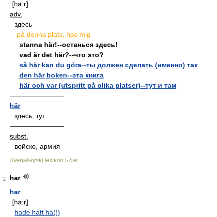
[hä:r]
adv.
здесь
på denna plats, hos mig
stanna här!--останься здесь!
vad är det här?--что это?
så här kan du göra--ты должен сделать (именно) так
den här boken--эта книга
här och var (utspritt på olika platser)--тут и там
————————
här
здесь, тут
————————
subst.
войско, армия
Svensk-ryskt lexikon
här
>
har
2
har
[ha:r]
hade haft ha(!)