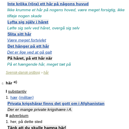
Inte kröka (röra) ett hår på någons huvud
Ikke krumme et hår på nogens hoved, være meget forsigtig, ikke
tilføje nogen skade
Lyfta sig själv i håret
Løfte sig selv ved håret, overgå sig selv
Slita sitt hår
Være meget fortvivlet
Det hänger på ett hår
Det er lige ved at gå galt
På håret, på ett hår när
På et hængende hår, meget tæt på
Svensk-dansk ordbog
hår
>
här
6
I
substantiv
1.
hær
(militær)
Privata krigshärar finns det gott om i Afghanistan
Der er mange private krigshære i A.
II
adverbium
1.
her, på dette sted
Tänk att du skulle hamna här!