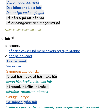
Være meget fortvivlet
Det hänger på ett hår
Det er lige ved at gå galt
På håret, på ett hår när
På et hængende hår, meget tæt på
Svensk-dansk ordbog
hår
>
hår
5
substantiv
1.
hår der vokser på menneskers og dyrs kroppe
2.
hår på hovedet
Tvätta håret
Vaske hår
Sammensatte udtryk:
färgat hår; lockigt hår; rakt hår
farvet hår; krøllet hår; glat hår
hårband; hårfön; hårsäck
hårbånd; føntørrer; hårsæk
Særlige udtryk:
Ge någon gråa hår
Sætte nogen går hår i hovedet, gøre nogen meget bekymret