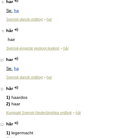
har
8
Se:
ha
Svensk-dansk ordbog
har
>
hår
9
hair
Svensk-engelsk geologi lexikon
hår
>
har
10
Se:
ha
Svensk-dansk ordbog
har
>
hår
11
1)
haardos
2)
haar
Kompakt Svensk-Nederländska ordbok
hår
>
här
12
1)
legermacht