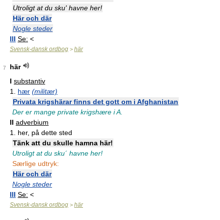
Utroligt at du sku' havne her!
Här och där
Nogle steder
III
Se:
<
Svensk-dansk ordbog
här
>
här
7
I
substantiv
1.
hær
(militær)
Privata krigshärar finns det gott om i Afghanistan
Der er mange private krigshære i A.
II
adverbium
1.
her, på dette sted
Tänk att du skulle hamna här!
Utroligt at du sku´ havne her!
Særlige udtryk:
Här och där
Nogle steder
III
Se:
<
Svensk-dansk ordbog
här
>