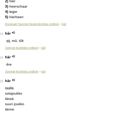
2)
hier
3)
heerschaar
4)
leger
5)
hierheen
Kompakt Svensk-Nederländska ordbok
här
>
hår
13
qij, mû, tûk
Svensk-kurdiska ordbok
hår
>
här
14
êre
Svensk-kurdiska ordbok
här
>
här
15
täällä
sotajoukko
tässä
suuri joukko
tänne