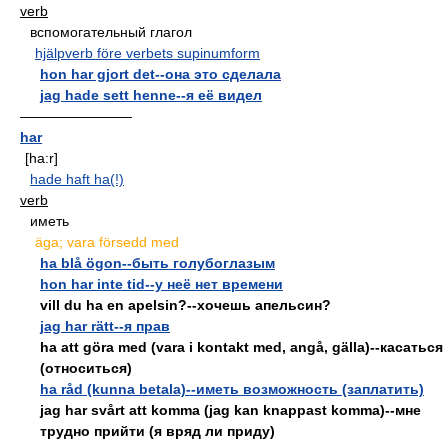
verb
вспомогательный глагол
hjälpverb före verbets supinumform
hon har gjort det--она это сделала
jag hade sett henne--я её видел
————————
har
[ha:r]
hade haft ha(!)
verb
иметь
äga; vara försedd med
ha blå ögon--быть голубоглазым
hon har inte tid--у неё нет времени
vill du ha en apelsin?--хочешь апельсин?
jag har rätt--я прав
ha att göra med (vara i kontakt med, angå, gälla)--касаться
(относиться)
ha råd (kunna betala)--иметь возможность (заплатить)
jag har svårt att komma (jag kan knappast komma)--мне
трудно прийти (я вряд ли приду)