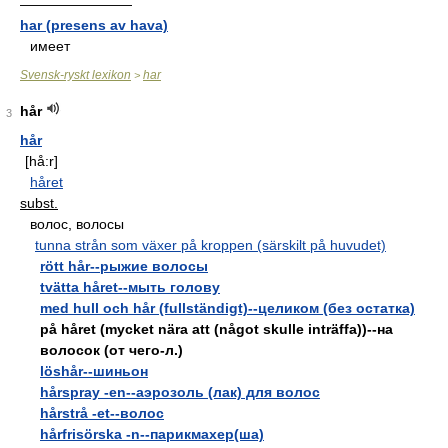
————————
har (presens av hava)
имеет
Svensk-ryskt lexikon
har
>
hår
3
hår
[hå:r]
håret
subst.
волос, волосы
tunna strån som växer på kroppen (särskilt på huvudet)
rött hår--рыжие волосы
tvätta håret--мыть голову
med hull och hår (fullständigt)--целиком (без остатка)
på håret (mycket nära att (något skulle inträffa))--на
волосок (от чего-л.)
löshår--шиньон
hårspray -en--аэрозоль (лак) для волос
hårstrå -et--волос
hårfrisörska -n--парикмахер(ша)