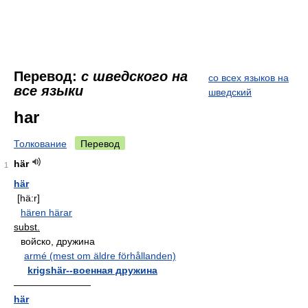
Перевод:
с шведского на
со всех языков на
все языки
шведский
har
Толкование
Перевод
här
1
här
[hä:r]
hären härar
subst.
войско, дружина
armé (mest om äldre förhållanden)
krigshär--военная дружина
————————
här