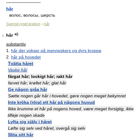
————————
hår
волос, волосы, шерсть
Svensk-ryskt lexikon
hår
>
hår
4
substantiv
1.
hår der vokser på menneskers og dyrs kroppe
2.
hår på hovedet
Tvätta håret
Vaske hår
färgat hår; lockigt hår; rakt hår
farvet hår; krøllet hår; glat hår
Ge någon gråa hår
Sætte nogen går hår i hovedet, gøre nogen meget bekymret
Inte kröka (röra) ett hår på någons huvud
Ikke krumme et hår på nogens hoved, være meget forsigtig, ikke
tilføje nogen skade
Lyfta sig själv i håret
Løfte sig selv ved håret, overgå sig selv
Slita sitt hår