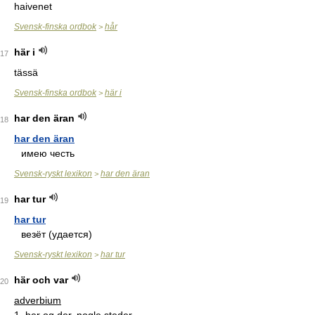
haivenet
Svensk-finska ordbok
hår
>
här i
17
tässä
Svensk-finska ordbok
här i
>
har den äran
18
har den äran
имею честь
Svensk-ryskt lexikon
har den äran
>
har tur
19
har tur
везёт (удается)
Svensk-ryskt lexikon
har tur
>
här och var
20
adverbium