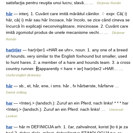
satisfacţia pentru reuşita unui lucru; slavă… …
Dicționar Român
hâr
— interj. 1. Cuvânt care imită mârâitul câinilor. ♢ expr. Că( i)
hâr, că( i) mâr sau hâr încoace, hâr încolo, se zice când cineva se
încurcă în explicaţii neconvingătoare, mincinoase. 2. Cuvânt care
imită zgomotul produs de unele mecanisme vechi… …
Dicționar
Român
har|ri|er
— har|ri|er1 «HAR ee uhr», noun. 1. any one of a breed
of hounds, very similar to the English foxhound but smaller, used
to hunt hares. 2. a member of a hare and hounds team. 3. a cross
country runner. ╂[apparently < hare + ier] har|ri|er2 «HAR… …
Useful english dictionary
hår
— sb., et, hår, ene, i sms. hår , fx hårbørste, hårfarve …
Dansk ordbog
har
— <Interj.> (landsch.): Zuruf an ein Pferd; nach links! * * * har
<Interj.> (landsch.): Zuruf an ein Pferd: nach links! …
Universal-
Lexikon
har
— hȃr m DEFINICIJA arh. 1. čar, zahvalnost, korist [to ti je za