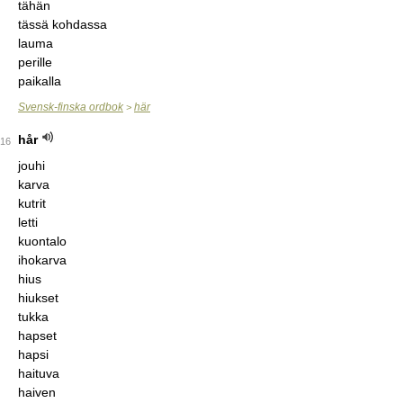
tähän
tässä kohdassa
lauma
perille
paikalla
Svensk-finska ordbok
här
>
hår
16
jouhi
karva
kutrit
letti
kuontalo
ihokarva
hius
hiukset
tukka
hapset
hapsi
haituva
haiven