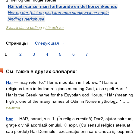
1.
her og der, nogle steder
Här och var ser man fortfarande en del korsvirkeshus
Her og der (hist og pist) kan man stadigvæk se nogle
bindingsværkshuse
Svensk-dansk ordbog
här och var
>
Страницы
Следующая
→
1
2
3
4
5
6
7
См. также в других словарях:
Har
— may refer to:* Har is mountain in Hebrew. * Har is a
religious term in Indian religions meaning God, also spelt Hari. *
Har is the Greek name for the Egyptian god Horus. * Hár (meaning
high ), one of the many names of Odin in Norse mythology. *… …
Wikipedia
har
— HAR, haruri, s.n. 1. (În religia creştină) Dar2, ajutor spiritual,
graţie divină acordată omului. ♢ expr. (Cu sensul religios atenuat
sau pierdut) Har Domnului! exclamaţie prin care cineva îşi exprimă