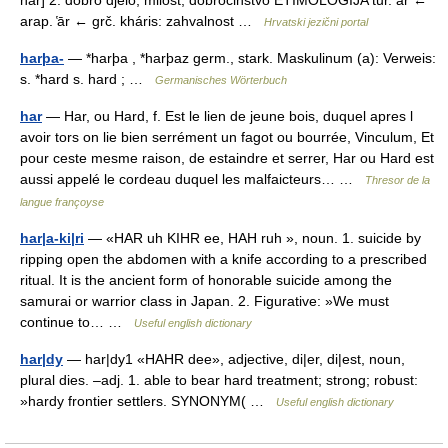
har] 2. dobro djelo, milost, dobročinstvo ETIMOLOGIJA tur. ar ←
arap. ̔ār ← grč. kháris: zahvalnost …
Hrvatski jezični portal
harþa-
— *harþa , *harþaz germ., stark. Maskulinum (a): Verweis:
s. *hard s. hard ; …
Germanisches Wörterbuch
har
— Har, ou Hard, f. Est le lien de jeune bois, duquel apres l
avoir tors on lie bien serrément un fagot ou bourrée, Vinculum, Et
pour ceste mesme raison, de estaindre et serrer, Har ou Hard est
aussi appelé le cordeau duquel les malfaicteurs… …
Thresor de la
langue françoyse
har|a-ki|ri
— «HAR uh KIHR ee, HAH ruh », noun. 1. suicide by
ripping open the abdomen with a knife according to a prescribed
ritual. It is the ancient form of honorable suicide among the
samurai or warrior class in Japan. 2. Figurative: »We must
continue to… …
Useful english dictionary
har|dy
— har|dy1 «HAHR dee», adjective, di|er, di|est, noun,
plural dies. –adj. 1. able to bear hard treatment; strong; robust:
»hardy frontier settlers. SYNONYM( …
Useful english dictionary