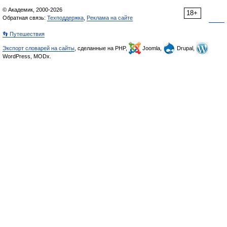
© Академик, 2000-2026
18+
Обратная связь:
Техподдержка
,
Реклама на сайте
👣 Путешествия
Экспорт словарей на сайты
, сделанные на PHP,
Joomla,
Drupal,
WordPress, MODx.