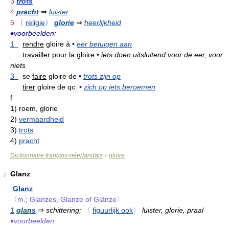
3
trots
4
pracht
⇒
luister
5
〈
religie
〉
glorie
⇒
heerlijkheid
♦
voorbeelden:
1
rendre
gloire à
•
eer betuigen aan
travailler
pour la gloire
•
iets doen uitsluitend voor de eer, voor
niets
3
se
faire
gloire de
•
trots zijn op
tirer
gloire de qc.
•
zich op iets beroemen
f
1)
roem, glorie
2)
vermaardheid
3)
trots
4)
pracht
Dictionnaire français-néerlandais
gloire
>
Glanz
7
Glanz
〈m.; Glanzes, Glanze of Glänze〉
1
glans
⇒
schittering;
〈
figuurlijk ook
〉
luister, glorie, praal
♦
voorbeelden: