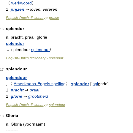
〈
werkwoord
〉
1
prijzen
⇒
loven, vereren
English-Dutch dictionary
praise
>
splendor
16
n.
pracht, praal; glorie
splendor
→ splendour
splendour
/
English-Dutch dictionary
splendor
>
splendour
17
splendour
,
〈
Amerikaans-Engels spelling
〉
splendor
[
spl
e
ndə
]
1
pracht
⇒
praal
2
glorie
⇒
grootsheid
English-Dutch dictionary
splendour
>
Gloria
18
n.
Gloria (voornaam)
--------