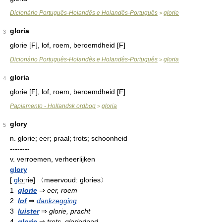
Dicionário Português-Holandês e Holandês-Português
glorie
>
gloria
3
glorie [F], lof, roem, beroemdheid [F]
Dicionário Português-Holandês e Holandês-Português
gloria
>
gloria
4
glorie [F], lof, roem, beroemdheid [F]
Papiamento - Hollandsk ordbog
gloria
>
glory
5
n.
glorie; eer; praal; trots; schoonheid
--------
v.
verroemen, verheerlijken
glory
[
gl
o:
rie
]
〈meervoud: glories〉
1
glorie
⇒
eer, roem
2
lof
⇒
dankzegging
3
luister
⇒
glorie, pracht
4
glorie
⇒
trots, gloriedaad