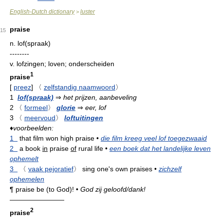
English-Dutch dictionary
luster
>
praise
15
n.
lof(spraak)
--------
v.
lofzingen; loven; onderscheiden
1
praise
[
preez
]
〈
zelfstandig naamwoord
〉
1
lof(spraak)
⇒
het prijzen, aanbeveling
2
〈
formeel
〉
glorie
⇒
eer, lof
3
〈
meervoud
〉
loftuitingen
♦
voorbeelden:
1
that film won high praise
•
die film kreeg veel lof toegezwaaid
2
a book
in
praise
of
rural life
•
een boek dat het landelijke leven
ophemelt
3
〈
vaak pejoratief
〉
sing one's own praises
•
zichzelf
ophemelen
¶
praise be (to God)!
•
God zij geloofd/dank!
————————
2
praise