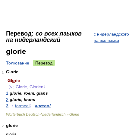
Перевод:
со всех языков
с нидерландского
на нидерландский
на все языки
glorie
Толкование
Перевод
Glorie
1
Gl
o
rie
〈v.; Glorie, Glorien〉
1
glorie, roem, glans
2
glorie, krans
3
〈
formeel
〉
aureool
Wörterbuch Deutsch-Niederländisch
Glorie
>
glorie
2
gloria