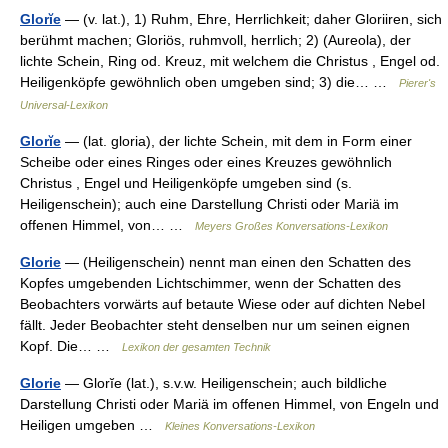
Glorĭe
— (v. lat.), 1) Ruhm, Ehre, Herrlichkeit; daher Gloriiren, sich
berühmt machen; Gloriös, ruhmvoll, herrlich; 2) (Aureola), der
lichte Schein, Ring od. Kreuz, mit welchem die Christus , Engel od.
Heiligenköpfe gewöhnlich oben umgeben sind; 3) die… …
Pierer's
Universal-Lexikon
Glorĭe
— (lat. gloria), der lichte Schein, mit dem in Form einer
Scheibe oder eines Ringes oder eines Kreuzes gewöhnlich
Christus , Engel und Heiligenköpfe umgeben sind (s.
Heiligenschein); auch eine Darstellung Christi oder Mariä im
offenen Himmel, von… …
Meyers Großes Konversations-Lexikon
Glorie
— (Heiligenschein) nennt man einen den Schatten des
Kopfes umgebenden Lichtschimmer, wenn der Schatten des
Beobachters vorwärts auf betaute Wiese oder auf dichten Nebel
fällt. Jeder Beobachter steht denselben nur um seinen eignen
Kopf. Die… …
Lexikon der gesamten Technik
Glorie
— Glorĭe (lat.), s.v.w. Heiligenschein; auch bildliche
Darstellung Christi oder Mariä im offenen Himmel, von Engeln und
Heiligen umgeben …
Kleines Konversations-Lexikon