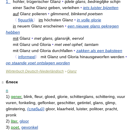
1
hohler, trügerischer Glanz
•
ijdele glans, bedrieglijke schijn
einer Sache Glanz geben, verleihen
•
iets luister bijzetten
auf
Glanz polieren
•
glimmend, blinkend poetsen
〈
figuurlijk
〉
im
höchsten Glanz
•
in volle glorie
in
neuem Glanz erscheinen
•
een nieuwe glans gekregen
hebben
mit
Glanz
•
met glans, glansrijk, eervol
mit Glanz und Gloria
•
met veel ophef, tamtam
mit Glanz und Gloria durchfallen
•
zakken als een baksteen
〈
informeel
〉
mit Glanz und Gloria hinausgeworfen werden
•
op staande voet ontslagen worden
Wörterbuch Deutsch-Niederländisch
Glanz
>
блеск
8
n
1)
gener.
blink, fleur, gloed, glorie, schitterglans, schittering, vuur
vuren, fonkeling, geflonker, geschitter, getintel, glans, glimp,
glinstering,
(слабый)
gloor, klaarheid, luister, politoer, pracht,
pronk
2)
liter.
gloor
3)
poet.
gevonkel