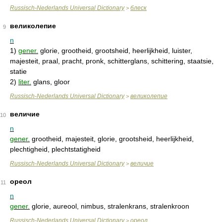
Russisch-Nederlands Universal Dictionary
блеск
>
великолепие
9
n
1)
gener.
glorie, grootheid, grootsheid, heerlijkheid, luister,
majesteit, praal, pracht, pronk, schitterglans, schittering, staatsie,
statie
2)
liter.
glans, gloor
Russisch-Nederlands Universal Dictionary
великолепие
>
величие
10
n
gener.
grootheid, majesteit, glorie, grootsheid, heerlijkheid,
plechtigheid, plechtstatigheid
Russisch-Nederlands Universal Dictionary
величие
>
ореол
11
n
gener.
glorie, aureool, nimbus, stralenkrans, stralenkroon
Russisch-Nederlands Universal Dictionary
ореол
>