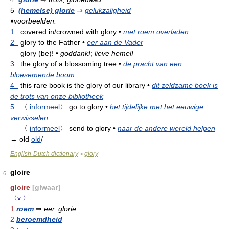
5
(hemelse) glorie
⇒
gelukzaligheid
♦
voorbeelden:
1
covered in/crowned with glory
•
met roem overladen
2
glory to the Father
•
eer aan de Vader
glory (be)!
•
goddank!
;
lieve hemel!
3
the glory of a blossoming tree
•
de pracht van een
bloesemende boom
4
this rare book is the glory of our library
•
dit zeldzame boek is
de trots van onze bibliotheek
5
〈
informeel
〉
go to glory
•
het tijdelijke met het eeuwige
verwisselen
〈
informeel
〉
send to glory
•
naar de andere wereld helpen
→ old
old
/
English-Dutch dictionary
glory
>
gloire
6
gloire
[glwaar]
〈v.〉
1
roem
⇒
eer, glorie
2
beroemdheid