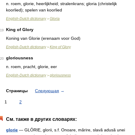
n.
roem, glorie, heerlijkheid; stralenkrans; gloria (christelijk
koorlied); spelen van koorlied
English-Dutch dictionary
Gloria
>
King of Glory
19
Koning van Glorie (erenaam voor God)
English-Dutch dictionary
King of Glory
>
gloriousness
20
n.
roem, pracht, glorie, eer
English-Dutch dictionary
gloriousness
>
Страницы
Следующая
→
1
2
См. также в других словарях:
glorie
— GLÓRIE, glorii, s.f. Onoare, mărire, slavă adusă unei