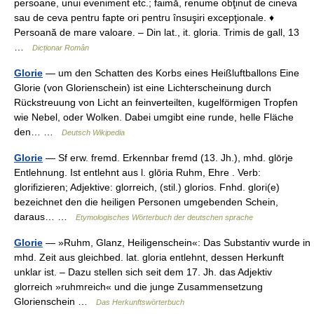
persoane, unui eveniment etc.; faimă, renume obţinut de cineva
sau de ceva pentru fapte ori pentru însuşiri excepţionale. ♦
Persoană de mare valoare. – Din lat., it. gloria. Trimis de gall, 13
…
Dicționar Român
Glorie
— um den Schatten des Korbs eines Heißluftballons Eine
Glorie (von Glorienschein) ist eine Lichterscheinung durch
Rückstreuung von Licht an feinverteilten, kugelförmigen Tropfen
wie Nebel, oder Wolken. Dabei umgibt eine runde, helle Fläche
den… …
Deutsch Wikipedia
Glorie
— Sf erw. fremd. Erkennbar fremd (13. Jh.), mhd. glōrje
Entlehnung. Ist entlehnt aus l. glōria Ruhm, Ehre . Verb:
glorifizieren; Adjektive: glorreich, (stil.) glorios. Fnhd. glori(e)
bezeichnet den die heiligen Personen umgebenden Schein,
daraus… …
Etymologisches Wörterbuch der deutschen sprache
Glorie
— »Ruhm, Glanz, Heiligenschein«: Das Substantiv wurde in
mhd. Zeit aus gleichbed. lat. gloria entlehnt, dessen Herkunft
unklar ist. – Dazu stellen sich seit dem 17. Jh. das Adjektiv
glorreich »ruhmreich« und die junge Zusammensetzung
Glorienschein …
Das Herkunftswörterbuch