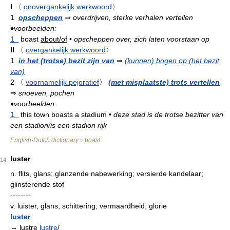
I
〈
onovergankelijk werkwoord
〉
1
opscheppen
⇒
overdrijven, sterke verhalen vertellen
♦
voorbeelden:
1
boast
about/of
•
opscheppen over, zich laten voorstaan op
II
〈
overgankelijk werkwoord
〉
1
in het (trotse) bezit zijn van
⇒
(kunnen) bogen op (het bezit
van)
2
〈
voornamelijk pejoratief
〉
(met misplaatste) trots vertellen
⇒
snoeven, pochen
♦
voorbeelden:
1
this town boasts a stadium
•
deze stad is de trotse bezitter van
een stadion/is een stadion rijk
English-Dutch dictionary
boast
>
luster
14
n.
flits, glans; glanzende nabewerking; versierde kandelaar;
glinsterende stof
--------
v.
luister, glans; schittering; vermaardheid, glorie
luster
→ lustre
lustre
/