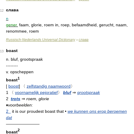
слава
12
n
gener.
faam, glorie, roem in, roep, befaamdheid, gerucht, naam,
renommee, roem
Russisch-Nederlands Universal Dictionary
слава
>
boast
13
n.
bluf, grootspraak
--------
v.
opscheppen
1
boast
[
boost
]
〈
zelfstandig naamwoord
〉
1
〈
voornamelijk pejoratief
〉
bluf
⇒
grootspraak
2
trots
⇒
roem, glorie
♦
voorbeelden:
2
it is our proudest boast that
•
we kunnen ons erop beroemen
dat
————————
2
boast