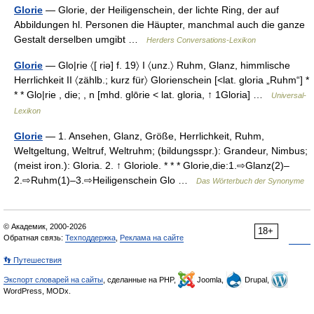
Glorie
— Glorie, der Heiligenschein, der lichte Ring, der auf
Abbildungen hl. Personen die Häupter, manchmal auch die ganze
Gestalt derselben umgibt …
Herders Conversations-Lexikon
Glorie
— Glo|rie 〈[ riə] f. 19〉 I 〈unz.〉 Ruhm, Glanz, himmlische
Herrlichkeit II 〈zählb.; kurz für〉 Glorienschein [<lat. gloria „Ruhm“] *
* * Glo|rie , die; , n [mhd. glōrie < lat. gloria, ↑ 1Gloria] …
Universal-
Lexikon
Glorie
— 1. Ansehen, Glanz, Größe, Herrlichkeit, Ruhm,
Weltgeltung, Weltruf, Weltruhm; (bildungsspr.): Grandeur, Nimbus;
(meist iron.): Gloria. 2. ↑ Gloriole. * * * Glorie,die:1.⇨Glanz(2)–
2.⇨Ruhm(1)–3.⇨Heiligenschein Glo …
Das Wörterbuch der Synonyme
© Академик, 2000-2026
18+
Обратная связь:
Техподдержка
,
Реклама на сайте
👣 Путешествия
Экспорт словарей на сайты
, сделанные на PHP,
Joomla,
Drupal,
WordPress, MODx.