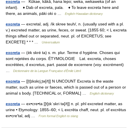
excreta
— Kūkae, kākā, hana lepo; weka, wekaweka (of an
infant). ♦ Dab of excreta, pala. ♦ To leave excreta here and
there, as animals, pāki oki o …
English-Hawaiian dictionary
excreta
— excretal, adj. /ik skree teuh/, n. (usually used with a pl.
v.) excreted matter, as urine, feces, or sweat. [1855 60; < L excreta
things sifted out or separated, neut. pl. of EXCRETUS; see
EXCRETE] * * * …
Universalium
excreta
— (èk skré ta) s. m. plur. Terme d hygiène. Choses qui
sont rejetées du corps. ÉTYMOLOGIE Lat. excreta, choses
excrétées, d excretus, part. passé de excernere (voy. excrément)
…
Dictionnaire de la Langue Française d'Émile Littré
excreta
— [[t]ɪkskri͟ːtə[/t]] N UNCOUNT Excreta is the waste
matter, such as urine or faeces, which is passed out of a person or
animal s body. [TECHNICAL or, FORMAL] …
English dictionary
excreta
— ex•cre•ta [[t]ɪkˈskri tə[/t]] n. pl. phl excreted matter, as
urine • Etymology: 1855–60; < L excrēta chaff, neut. pl. of excrētus
ex•cre′tal, adj …
From formal English to slang