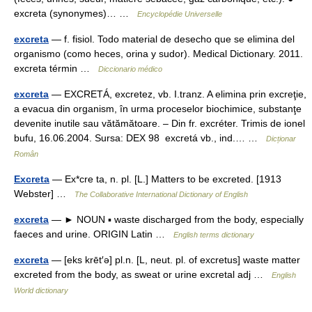
excreta (synonymes)… …
Encyclopédie Universelle
excreta
— f. fisiol. Todo material de desecho que se elimina del
organismo (como heces, orina y sudor). Medical Dictionary. 2011.
excreta términ …
Diccionario médico
excreta
— EXCRETÁ, excretez, vb. I.tranz. A elimina prin excreţie,
a evacua din organism, în urma proceselor biochimice, substanţe
devenite inutile sau vătămătoare. – Din fr. excréter. Trimis de ionel
bufu, 16.06.2004. Sursa: DEX 98 excretá vb., ind.… …
Dicționar
Român
Excreta
— Ex*cre ta, n. pl. [L.] Matters to be excreted. [1913
Webster] …
The Collaborative International Dictionary of English
excreta
— ► NOUN ▪ waste discharged from the body, especially
faeces and urine. ORIGIN Latin …
English terms dictionary
excreta
— [eks krēt′ə] pl.n. [L, neut. pl. of excretus] waste matter
excreted from the body, as sweat or urine excretal adj …
English
World dictionary