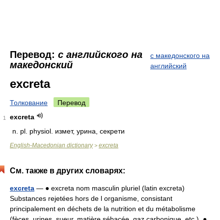
Перевод:
с английского на
с македонского на
македонский
английский
excreta
Толкование
Перевод
excreta
1
n.
pl. physiol. измет, урина, секрети
English-Macedonian dictionary
excreta
>
См. также в других словарях:
excreta
— ● excreta nom masculin pluriel (latin excreta)
Substances rejetées hors de l organisme, consistant
principalement en déchets de la nutrition et du métabolisme
(fèces, urines, sueur, matière sébacée, gaz carbonique, etc.). ●