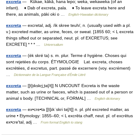
excreta
— Kūkae, kākā, hana lepo; weka, wekaweka (of an
infant). ♦ Dab of excreta, pala. ♦ To leave excreta here and
there, as animals, pāki oki o …
English-Hawaiian dictionary
excreta
— excretal, adj. /ik skree teuh/, n. (usually used with a pl.
v.) excreted matter, as urine, feces, or sweat. [1855 60; < L excreta
things sifted out or separated, neut. pl. of EXCRETUS; see
EXCRETE] * * * …
Universalium
excreta
— (èk skré ta) s. m. plur. Terme d hygiène. Choses qui
sont rejetées du corps. ÉTYMOLOGIE Lat. excreta, choses
excrétées, d excretus, part. passé de excernere (voy. excrément)
…
Dictionnaire de la Langue Française d'Émile Littré
excreta
— [[t]ɪkskri͟ːtə[/t]] N UNCOUNT Excreta is the waste
matter, such as urine or faeces, which is passed out of a person or
animal s body. [TECHNICAL or, FORMAL] …
English dictionary
excreta
— ex•cre•ta [[t]ɪkˈskri tə[/t]] n. pl. phl excreted matter, as
urine • Etymology: 1855–60; < L excrēta chaff, neut. pl. of excrētus
ex•cre′tal, adj …
From formal English to slang