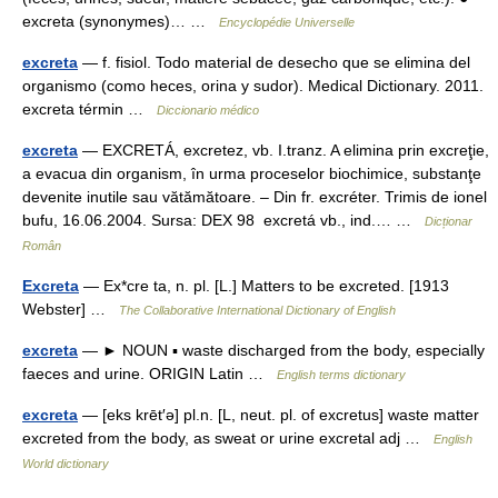
excreta (synonymes)… …
Encyclopédie Universelle
excreta
— f. fisiol. Todo material de desecho que se elimina del
organismo (como heces, orina y sudor). Medical Dictionary. 2011.
excreta términ …
Diccionario médico
excreta
— EXCRETÁ, excretez, vb. I.tranz. A elimina prin excreţie,
a evacua din organism, în urma proceselor biochimice, substanţe
devenite inutile sau vătămătoare. – Din fr. excréter. Trimis de ionel
bufu, 16.06.2004. Sursa: DEX 98 excretá vb., ind.… …
Dicționar
Român
Excreta
— Ex*cre ta, n. pl. [L.] Matters to be excreted. [1913
Webster] …
The Collaborative International Dictionary of English
excreta
— ► NOUN ▪ waste discharged from the body, especially
faeces and urine. ORIGIN Latin …
English terms dictionary
excreta
— [eks krēt′ə] pl.n. [L, neut. pl. of excretus] waste matter
excreted from the body, as sweat or urine excretal adj …
English
World dictionary