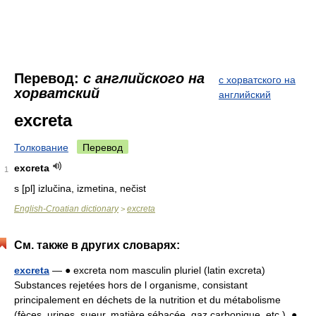
Перевод:
с английского на
с хорватского на
хорватский
английский
excreta
Толкование
Перевод
excreta
1
s [pl] izlučina, izmetina, nečist
English-Croatian dictionary
excreta
>
См. также в других словарях:
excreta
— ● excreta nom masculin pluriel (latin excreta)
Substances rejetées hors de l organisme, consistant
principalement en déchets de la nutrition et du métabolisme
(fèces, urines, sueur, matière sébacée, gaz carbonique, etc.). ●