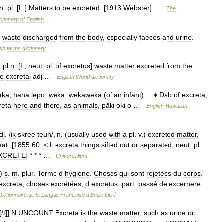
n
.
pl
. [
L
.]
Matters
to
be
excreted
. [
1913
Webster
] …
The
ctionary
of
English
▪
waste
discharged
from
the
body
,
especially
faeces
and
urine
.
ish
terms
dictionary
]
pl
.
n
. [
L
,
neut
.
pl
.
of
excretus
]
waste
matter
excreted
from
the
ne
excretal
adj
…
English
World
dictionary
ākā
,
hana
lepo
;
weka
,
wekaweka
(
of
an
infant
).
♦
Dab
of
excreta
,
reta
here
and
there
,
as
animals
,
pāki
oki
o
…
English
-
Hawaiian
dj
. /
ik
skree
teuh
/,
n
. (
usually
used
with
a
pl
.
v
.)
excreted
matter
,
eat
. [
1855
60
; <
L
excreta
things
sifted
out
or
separated
,
neut
.
pl
.
XCRETE
] * * * …
Universalium
)
s
.
m
.
plur
.
Terme
d
hygiène
.
Choses
qui
sont
rejetées
du
corps
.
excreta
,
choses
excrétées
,
d
excretus
,
part
.
passé
de
excernere
Dictionnaire
de
la
Langue
Française
d
'
Émile
Littré
[/
t
]]
N
UNCOUNT
Excreta
is
the
waste
matter
,
such
as
urine
or