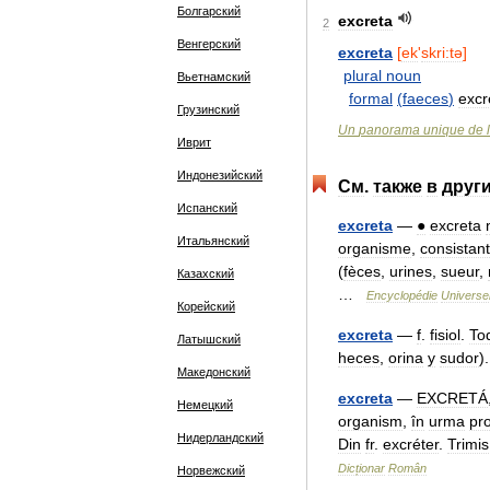
Болгарский
excreta
2
Венгерский
excreta
[
ek
'
skri:tə
]
plural
noun
Вьетнамский
formal
(
faeces
)
exc
Грузинский
Un
panorama
unique
de
l
Иврит
Индонезийский
См
.
также
в
друг
Испанский
excreta
—
●
excreta
Итальянский
organisme
,
consistant
(
fèces
,
urines
,
sueur
,
Казахский
…
Encyclopédie
Universel
Корейский
excreta
—
f
.
fisiol
.
To
Латышский
heces
,
orina
y
sudor
)
Македонский
excreta
—
EXCRETÁ
Немецкий
organism
,
în
urma
pr
Нидерландский
Din
fr
.
excréter
.
Trimis
Dicționar
Român
Норвежский