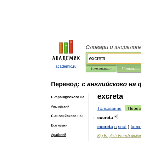
Словари и энциклоп
academic.ru
Толкования
Переводы
Перевод:
с английского на
excreta
С французского на:
Английский
Толкование
Перев
С английского на:
excreta
1
Все языки
excreta
n
sout
(
faec
Арабский
Big
English
-
French
dictio