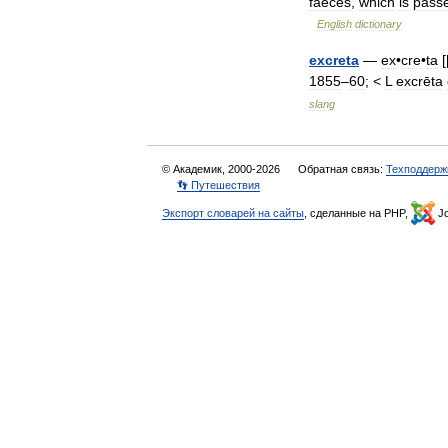
faeces
,
which
is
pass
English
dictionary
excreta
—
ex
•
cre
•
ta
[
1855
–
60
; <
L
excrēta
slang
© Академик, 2000-2026
Обратная связь:
Техподдерж
👣 Путешествия
Экспорт словарей на сайты
, сделанные на PHP,
Jo