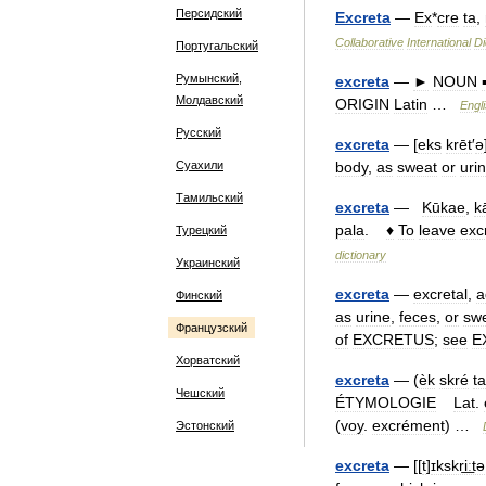
Персидский
Excreta
—
Ex
*
cre
ta
,
Collaborative
International
Di
Португальский
Румынский,
excreta
—
►
NOUN
Молдавский
ORIGIN
Latin
…
Engl
Русский
excreta
— [
eks
krēt
′
ə
Суахили
body
,
as
sweat
or
uri
Тамильский
excreta
—
Kūkae
,
k
pala
.
♦
To
leave
exc
Турецкий
dictionary
Украинский
excreta
—
excretal
,
a
Финский
as
urine
,
feces
,
or
sw
Французский
of
EXCRETUS
;
see
E
Хорватский
excreta
— (
èk
skré
ta
Чешский
ÉTYMOLOGIE
Lat
.
(
voy
.
excrément
) …
Эстонский
excreta
— [[
t
]
ɪkskri͟ːtə