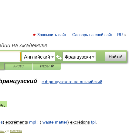
Запомнить сайт
Словарь на свой сайт
RU
едии на Академике
Найти!
Книги
Игры ⚽
 французский
с французского на английский
од
es
)
excréments
mpl
; (
waste
matter
)
excrétions
fpl
.
nary
excreta
>