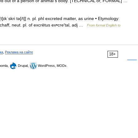
ed
out
of
a
person
or
animal
s
body
. [
TECHNICAL
or
,
FORMAL
] …
[
t
]
ɪkˈskri
tə
[/
t
]]
n
.
pl
.
phl
excreted
matter
,
as
urine
•
Etymology:
chaff
,
neut
.
pl
.
of
excrētus
ex
•
cre
′
tal
,
adj
…
From
formal
English
to
ка
,
Реклама на сайте
18+
omla,
Drupal,
WordPress, MODx.