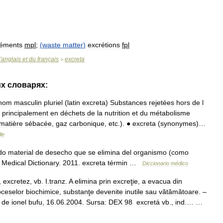
réments
mpl
;
(
waste
matter
)
excrétions
fpl
'
anglais
et
du
français
excreta
>
их
словарях:
nom
masculin
pluriel
(
latin
excreta
)
Substances
rejetées
hors
de
l
principalement
en
déchets
de
la
nutrition
et
du
métabolisme
matière
sébacée
,
gaz
carbonique
,
etc
.).
●
excreta
(
synonymes
)…
le
do
material
de
desecho
que
se
elimina
del
organismo
(
como
.
Medical
Dictionary
.
2011
.
excreta
términ
…
Diccionario
médico
,
excretez
,
vb
.
I
.
tranz
.
A
elimina
prin
excreţie
,
a
evacua
din
oceselor
biochimice
,
substanţe
devenite
inutile
sau
vătămătoare
. –
de
ionel
bufu
,
16
.
06
.
2004
.
Sursa:
DEX
98
excretá
vb
.,
ind
.… …