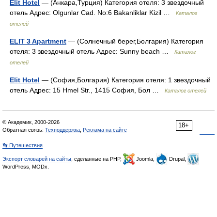
Elit Hotel
— (Анкара,Турция) Категория отеля: 3 звездочный
отель Адрес: Olgunlar Cad. No:6 Bakanliklar Kizil …
Каталог
отелей
ELIT 3 Apartment
— (Солнечный берег,Болгария) Категория
отеля: 3 звездочный отель Адрес: Sunny beach …
Каталог
отелей
Elit Hotel
— (София,Болгария) Категория отеля: 1 звездочный
отель Адрес: 15 Hmel Str., 1415 София, Бол …
Каталог отелей
© Академик, 2000-2026
18+
Обратная связь:
Техподдержка
,
Реклама на сайте
👣 Путешествия
Экспорт словарей на сайты
, сделанные на PHP,
Joomla,
Drupal,
WordPress, MODx.