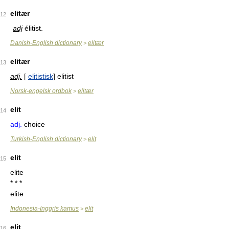
elitær
12
adj
élitist.
Danish-English dictionary
elitær
>
elitær
13
adj.
[
elitistisk
] elitist
Norsk-engelsk ordbok
elitær
>
elit
14
adj.
choice
Turkish-English dictionary
elit
>
elit
15
elite
* * *
elite
Indonesia-Inggris kamus
elit
>
elit
16