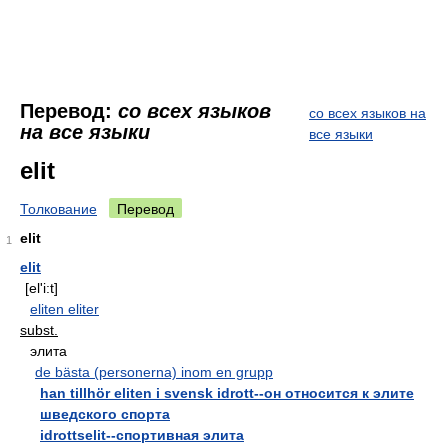
Перевод:
со всех языков
со всех языков на
на все языки
все языки
elit
Толкование
Перевод
elit
1
elit
[el'i:t]
eliten eliter
subst.
элита
de bästa (personerna) inom en grupp
han tillhör eliten i svensk idrott--он относится к элите
шведского спорта
idrottselit--спортивная элита