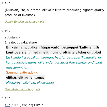
elit
5
(Russian) ?te, supreme. elit xo’jalik farm producing highest quality
produce or livestock
Uzbek-English dictionary
elit
>
elit
6
substantiv
1.
elite, udvalgt skare
En kvinna i publiken frågar varför begreppet 'kulturelit' är
kontroversiellt, medan elit inom idrott inte väcker ont blod
En kvinde fra publikum spørger, hvorfor begrebet 'kulturelite' er
kontroversielt, mens 'elite' inden for idræt ikke vækker ondt blod
(misstemning)
Sammensatte udtryk:
elitkår; elitlag; elittrupp
elitekorps; elitehold; elitetropper
Svensk-dansk ordbog
elit
>
elit
7
elit
[e'liːt]
(-en; -er) Elite
f