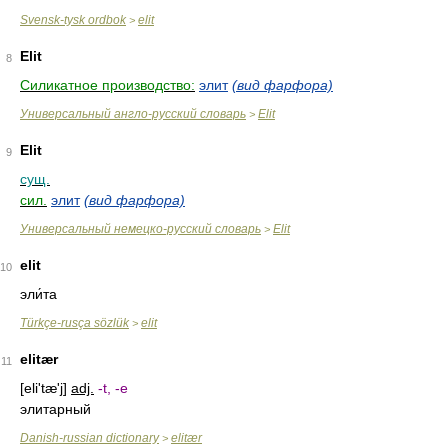
Svensk-tysk ordbok
elit
>
Elit
8
Силикатное производство:
элит
(вид фарфора)
Универсальный англо-русский словарь
Elit
>
Elit
9
сущ.
сил.
элит
(вид фарфора)
Универсальный немецко-русский словарь
Elit
>
elit
10
эли́та
Türkçe-rusça sözlük
elit
>
elitær
11
[eli'tæ'j]
adj.
-t, -e
элитарный
Danish-russian dictionary
elitær
>