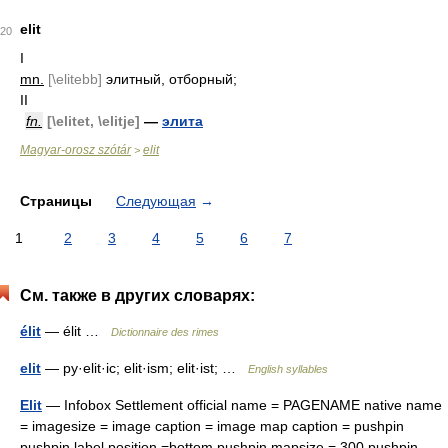
elit
20
I
mn.
[\elitebb]
элитный, отборный;
II
fn.
[\elitet, \elitje]
—
элита
Magyar-orosz szótár
elit
>
Страницы
Следующая
→
1
2
3
4
5
6
7
См. также в других словарях:
élit
— élit …
Dictionnaire des rimes
elit
— py·elit·ic; elit·ism; elit·ist; …
English syllables
Elit
— Infobox Settlement official name = PAGENAME native name
= imagesize = image caption = image map caption = pushpin
pushpin label position =bottom pushpin mapsize = 300 pushpin