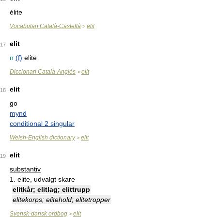
élite
Vocabulari Català-Castellà
elit
>
elit
17
n
(f)
elite
Diccionari Català-Anglès
elit
>
elit
18
go
mynd
conditional 2 singular
Welsh-English dictionary
elit
>
elit
19
substantiv
1.
elite, udvalgt skare
elitkår; elitlag; elittrupp
elitekorps; elitehold; elitetropper
Svensk-dansk ordbog
elit
>