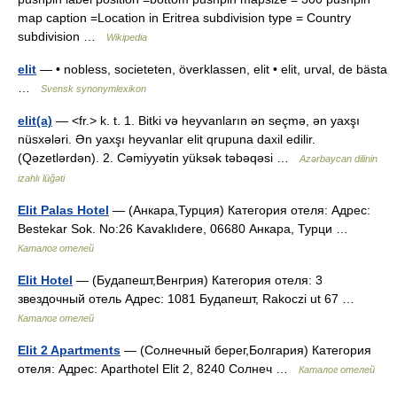
map caption =Location in Eritrea subdivision type = Country
subdivision …
Wikipedia
elit
— • nobless, societeten, överklassen, elit • elit, urval, de bästa
…
Svensk synonymlexikon
elit(a)
— <fr.> k. t. 1. Bitki və heyvanların ən seçmə, ən yaxşı
nüsxələri. Ən yaxşı heyvanlar elit qrupuna daxil edilir.
(Qəzetlərdən). 2. Cəmiyyətin yüksək təbəqəsi …
Azərbaycan dilinin
izahlı lüğəti
Elit Palas Hotel
— (Анкара,Турция) Категория отеля: Адрес:
Bestekar Sok. No:26 Kavaklıdere, 06680 Анкара, Турци …
Каталог отелей
Elit Hotel
— (Будапешт,Венгрия) Категория отеля: 3
звездочный отель Адрес: 1081 Будапешт, Rakoczi ut 67 …
Каталог отелей
Elit 2 Apartments
— (Солнечный берег,Болгария) Категория
отеля: Адрес: Aparthotel Elit 2, 8240 Солнеч …
Каталог отелей