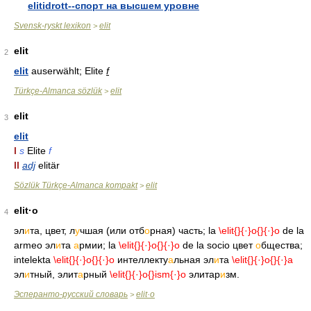
elitidrott--спорт на высшем уровне
Svensk-ryskt lexikon
elit
>
elit
2
elit
auserwählt; Elite
f
Türkçe-Almanca sözlük
elit
>
elit
3
elit
I
s
Elite
f
II
adj
elitär
Sözlük Türkçe-Almanca kompakt
elit
>
elit·o
4
эл
и
та, цвет, л
у
чшая (или отб
о
рная) часть; la
\elit{
}{·}o{
}{·}o
de la
armeo эл
и
та
а
рмии; la
\elit{
}{·}o{
}{·}o
de la socio цвет
о
бщества;
intelekta
\elit{
}{·}o{
}{·}o
интеллекту
а
льная эл
и
та
\elit{
}{·}o{
}{·}a
эл
и
тный, элит
а
рный
\elit{
}{·}o{
}ism{·}o
элитар
и
зм.
Эсперанто-русский словарь
elit·o
>