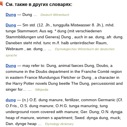
См. также в других словарях:
Dung
— Dung …
Deutsch Wörterbuch
Dung
— Sm std. (12. Jh., tunggulla Mistwasser 8. Jh.), mhd.
tunge Stammwort. Aus wg. * dung (mit verschiedenen
Stammbildungen und Genera) Dung , auch in ae. dung, afr. dung.
Daneben steht mhd. tunc m./f. halb unterirdischer Raum,
Webraum , ae. dung… …
Etymologisches Wörterbuch der deutschen
sprache
Dung
— may refer to: Dung, animal faeces Dung, Doubs, a
commune in the Doubs department in the Franche Comté region
in eastern France Mundungus Fletcher or Dung , a character in
the Harry Potter novels Dung beetle The Dung, percussionist and
singer for… …
Wikipedia
dung
— (n.) O.E. dung manure, fertilizer, common Germanic (Cf.
O.Fris., O.S. dung manure; O.H.G. tunga manuring, tung
underground room covered with manure; Ger. Dung; O.N. dyngja
heap of manure, women s apartment; Swed. dynga dung, muck;
Dan. dynge heap …
Etymology dictionary