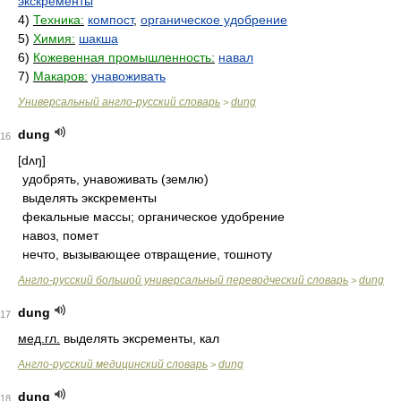
экскременты
4)
Техника:
компост
,
органическое удобрение
5)
Химия:
шакша
6)
Кожевенная промышленность:
навал
7)
Макаров:
унавоживать
Универсальный англо-русский словарь
dung
>
dung
16
[dʌŋ]
удобрять, унавоживать (землю)
выделять экскременты
фекальные массы; органическое удобрение
навоз, помет
нечто, вызывающее отвращение, тошноту
Англо-русский большой универсальный переводческий словарь
dung
>
dung
17
мед.
гл.
выделять эксременты, кал
Англо-русский медицинский словарь
dung
>
dung
18