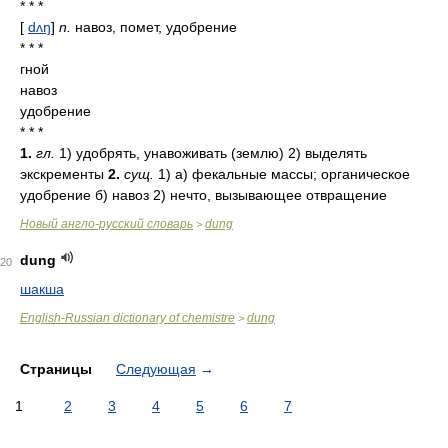
* * *
[
dʌŋ
]
n.
навоз, помет, удобрение
* * *
гной
навоз
удобрение
* * *
1.
гл.
1) удобрять, унавоживать (землю) 2) выделять
экскременты
2.
сущ.
1) а) фекальные массы; органическое
удобрение б) навоз 2) нечто, вызывающее отвращение
Новый англо-русский словарь
dung
>
dung
20
шакша
English-Russian dictionary of chemistre
dung
>
Страницы
Следующая
→
1
2
3
4
5
6
7