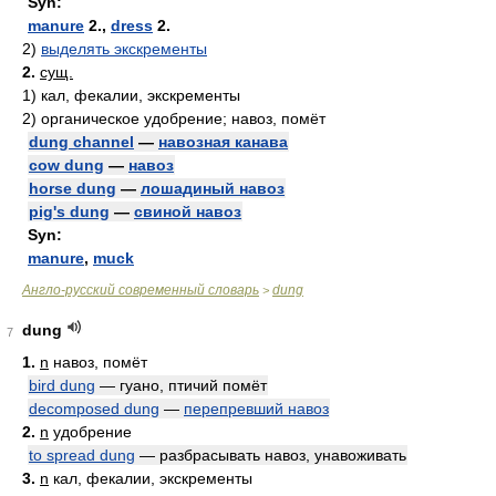
Syn:
manure
2.,
dress
2.
2)
выделять экскременты
2.
сущ.
1)
кал, фекалии, экскременты
2)
органическое удобрение; навоз, помёт
dung channel
—
навозная канава
cow dung
—
навоз
horse dung
—
лошадиный навоз
pig's dung
—
свиной навоз
Syn:
manure
,
muck
Англо-русский современный словарь
dung
>
dung
7
1.
n
навоз, помёт
bird dung
— гуано, птичий помёт
decomposed dung
—
перепревший навоз
2.
n
удобрение
to spread dung
— разбрасывать навоз, унавоживать
3.
n
кал, фекалии, экскременты