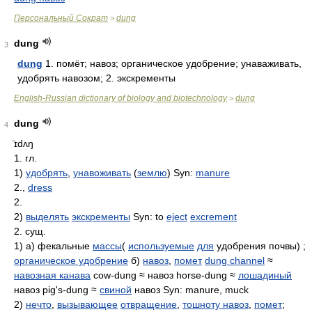
Персональный Сократ
dung
>
dung
3
dung
1. помёт; навоз; органическое удобрение; унаваживать,
удобрять навозом; 2. экскременты
English-Russian dictionary of biology and biotechnology
dung
>
dung
4
̈ɪdʌŋ
1. гл.
1)
удобрять
,
унавоживать
(
землю
) Syn:
manure
2.,
dress
2.
2)
выделять
экскременты
Syn: to
eject
excrement
2. сущ.
1) а) фекальные
массы
(
используемые
для
удобрения почвы) ;
органическое удобрение
б)
навоз
,
помет
dung channel
≈
навозная канава
cow-dung ≈ навоз horse-dung ≈
лошадиный
навоз pig's-dung ≈
свиной
навоз Syn: manure, muck
2)
нечто
,
вызывающее
отвращение
,
тошноту навоз
,
помет
;