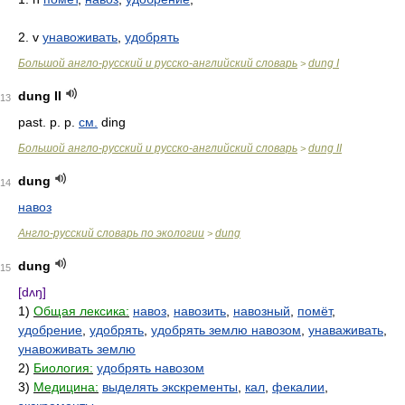
2. v
унавоживать
,
удобрять
Большой англо-русский и русско-английский словарь
dung I
>
dung II
13
past. p. p.
см.
ding
Большой англо-русский и русско-английский словарь
dung II
>
dung
14
навоз
Англо-русский словарь по экологии
dung
>
dung
15
[dʌŋ]
1)
Общая лексика:
навоз
,
навозить
,
навозный
,
помёт
,
удобрение
,
удобрять
,
удобрять землю навозом
,
унаваживать
,
унавоживать землю
2)
Биология:
удобрять навозом
3)
Медицина:
выделять экскременты
,
кал
,
фекалии
,