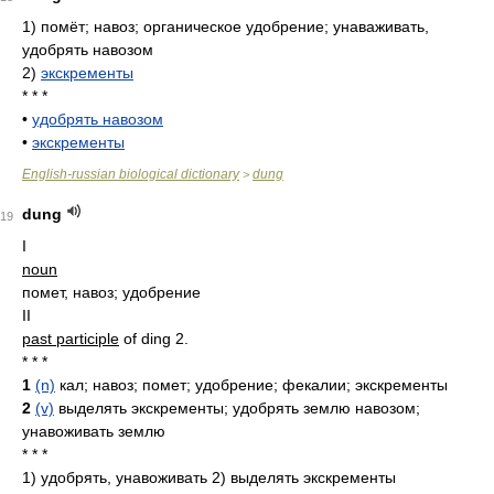
1)
помёт; навоз; органическое удобрение; унаваживать,
удобрять навозом
2)
экскременты
* * *
•
удобрять навозом
•
экскременты
English-russian biological dictionary
dung
>
dung
19
I
noun
помет, навоз; удобрение
II
past participle
of ding 2.
* * *
1
(n)
кал; навоз; помет; удобрение; фекалии; экскременты
2
(v)
выделять экскременты; удобрять землю навозом;
унавоживать землю
* * *
1) удобрять, унавоживать 2) выделять экскременты