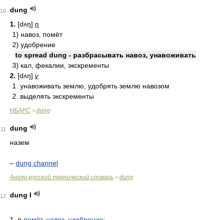
dung
10
1.
[dʌŋ]
n
1) навоз, помёт
2) удобрение
to spread dung - разбрасывать навоз, унавоживать
3) кал, фекалии, экскременты
2.
[dʌŋ]
v
1. унавоживать землю, удобрять землю навозом
2. выделять экскременты
НБАРС
dung
>
dung
11
назем
–
dung channel
Англо-русский технический словарь
dung
>
dung I
12
1. n
помёт
,
навоз
,
удобрение
;