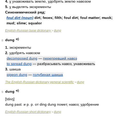
4.
v
унавоживать землю, удобрять землю навозом
5.
v
выделять экскременты
Синонимический ряд:
foul dirt (noun)
dirt; feces; filth; foul dirt; foul matter; muck;
mud; slime; squalor
English-Russian base dictionary
dung
>
dung
8
1.
экскременты
2.
удобрять навозом
decomposed dung
—
перепревший навоз
to spread dung
— разбрасывать навоз, унавоживать
3.
шакша
pigeon dung
—
голубиная шакша
The English-Russian dictionary general scientific
dung
>
dung
9
[̈ɪdʌŋ]
dung past. и p. p. от ding dung помет, навоз; удобрение
English-Russian short dictionary
dung
>