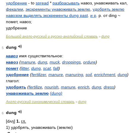
удобрение
- to
spread
*
разбрасывать
навоз, унавоживать кал,
фекалии
,
экскременты унавоживать землю
,
удобрять землю
навозом выделять экскременты dung past
.
и p
. p. от ding ~
помет, навоз;
удобрение
Большой англо-русский и русско-английский словарь
dung
>
dung
5
навоз
имя существительное:
навоз
(
manure
,
dung
,
muck
,
droppings
,
ordure
)
помет
(
litter
,
dung
,
scat
,
fall
)
удобрение
(
fertilizer
,
manure
,
manuring
,
soil
,
enrichment
,
dung
)
глагол:
удобрять
(
fertilize
,
nourish
,
manure
,
enrich
,
dung
,
dress
)
унавоживать землю
(dung)
Англо-русский синонимический словарь
dung
>
dung
6
[dʌŋ]
1.
гл.
1)
удобрять, унавоживать (землю)