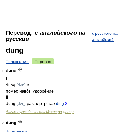
Перевод:
с английского на
с русского на
русский
английский
dung
Толкование
Перевод
dung
1
Ⅰ
dung
[dʌŋ]
n
помёт, наво́з; удобре́ние
Ⅱ
dung
[dʌŋ]
past
и
p. p.
от
ding
2
Англо-русский словарь Мюллера
dung
>
dung
2
dung навоз