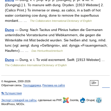
{Dunging}.] 1. To manure with dung. Dryden. [1913 Webster] 2.
(Calico Print.) To immerse or steep, as calico, in a bath of hot
water containing cow dung; done to remove the superfluous
mordant.… …
The Collaborative International Dictionary of English
Dung
— Dung: Nach Tacitus und Plinius hatten die Germanen
unterirdische Vorratsräume und Webkammern, die gegen die
Winterkälte mit Mist bedeckt wurden. Sie heißen ahd. tung, mhd.
tunc (vgl. aengl. dung »Gefängnis«, aisl. dyngja »Frauengemach;
Haufen«).… …
Das Herkunftswörterbuch
Dung
— Dung, v. i. To void excrement. Swift. [1913 Webster] …
The Collaborative International Dictionary of English
© Академик, 2000-2026
18+
Обратная связь:
Техподдержка
,
Реклама на сайте
👣 Путешествия
Экспорт словарей на сайты
, сделанные на PHP,
Joomla,
Drupal,
WordPress, MODx.