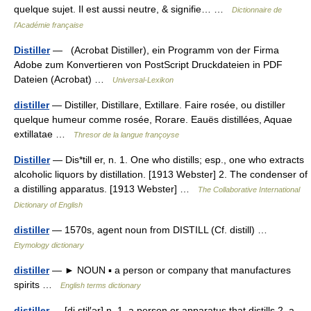
quelque sujet. Il est aussi neutre, & signifie… …
Dictionnaire de
l'Académie française
Distiller
— (Acrobat Distiller), ein Programm von der Firma
Adobe zum Konvertieren von PostScript Druckdateien in PDF
Dateien (Acrobat) …
Universal-Lexikon
distiller
— Distiller, Distillare, Extillare. Faire rosée, ou distiller
quelque humeur comme rosée, Rorare. Eauës distillées, Aquae
extillatae …
Thresor de la langue françoyse
Distiller
— Dis*till er, n. 1. One who distills; esp., one who extracts
alcoholic liquors by distillation. [1913 Webster] 2. The condenser of
a distilling apparatus. [1913 Webster] …
The Collaborative International
Dictionary of English
distiller
— 1570s, agent noun from DISTILL (Cf. distill) …
Etymology dictionary
distiller
— ► NOUN ▪ a person or company that manufactures
spirits …
English terms dictionary
distiller
— [di stil′ər] n. 1. a person or apparatus that distills 2. a