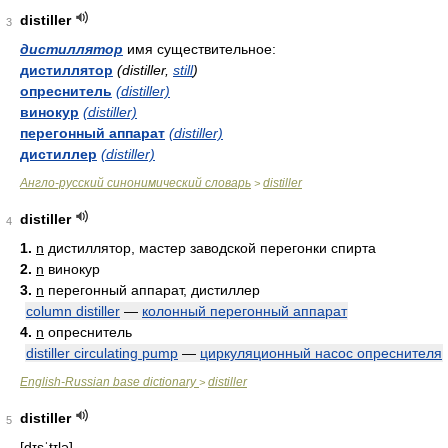
distiller
3
дистиллятор
имя существительное:
дистиллятор
(distiller,
still
)
опреснитель
(distiller)
винокур
(distiller)
перегонный аппарат
(distiller)
дистиллер
(distiller)
Англо-русский синонимический словарь
distiller
>
distiller
4
1.
n
дистиллятор, мастер заводской перегонки спирта
2.
n
винокур
3.
n
перегонный аппарат, дистиллер
column distiller
—
колонный перегонный аппарат
4.
n
опреснитель
distiller circulating pump
—
циркуляционный насос опреснителя
English-Russian base dictionary
distiller
>
distiller
5
[dɪsˈtɪlə]