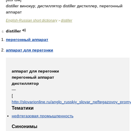
distiller винокур; дистиллятор distiller дистиллер, перегонный
аппарат
English-Russian short dictionary
distiller
>
distiller
6
перегонный аппарат
аппарат для перегонки
аппарат для перегонки
перегонный аппарат
дистиллятор
—
[
http://slovarionline.ru/anglo_russkiy_slovar_neftegazovoy_promy
Тематики
нефтегазовая промышленность
Синонимы