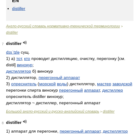
EN
distiller
Англо-русский словарь нормативно-технической терминологии
>
distiller
distiller
7
dɪsˈtɪlə
сущ.
1) а)
тот
,
кто
проводит дистилляцию, очистку, перегонку [см.
distil]
винокур
;
дистиллятор
б) винокур
2) дистиллятор,
перегонный аппарат
3)
опреснитель
(
морской
воды
) дистиллятор,
мастер
заводской
перегонки спирта винокур
перегонный
аппарат
,
дистиллер
опреснитель distiller винокур;
дистиллятор ~ дистиллер, перегонный аппарат
Большой англо-русский и русско-английский словарь
distiller
>
distiller
8
1)
аппарат для перегонки,
перегонный аппарат
,
дистиллятор