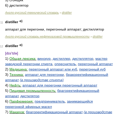
5) сгонщик
6) дистилятор
Англо-русский технический словарь
distiller
>
distiller
11
аппарат для перегонки, перегонный аппарат; дистиллятор
Англо-русский словарь нефтегазовой промышленности
distiller
>
distiller
12
[dɪs'tɪlə]
1)
Общая лексика:
винокур
,
дистиллер
,
дистиллятор
,
мастер
заводской перегонки спирта
,
опреснитель
,
перегонный аппарат
2)
Медицина:
перегонный аппарат или куб
,
перегонный куб
3)
Техника:
аппарат для перегонки
,
бракоректификационный
аппарат
(в производстве спирта)
4)
Нефть:
аппарат для перегонки перегонный аппарат
5)
Пищевая промышленность:
брагоректификационный
аппарат
,
дистилятор
6)
Парфюмерия:
предприниматель
,
занимающийся
перегонкой эфирных масел
7)
Макаров:
брагоректификационный аппарат
(в производстве