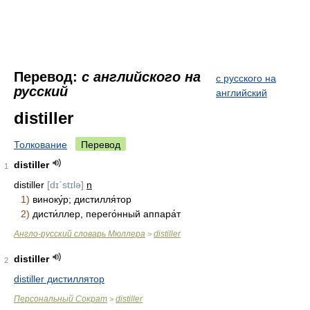
Перевод:
с английского на
с русского на
русский
английский
distiller
Толкование
Перевод
distiller
1
distiller
[dɪˊstɪlə]
n
1)
виноку́р; дистилля́тор
2)
дисти́ллер, перего́нный аппара́т
Англо-русский словарь Мюллера
distiller
>
distiller
2
distiller дистиллятор
Персональный Сократ
distiller
>