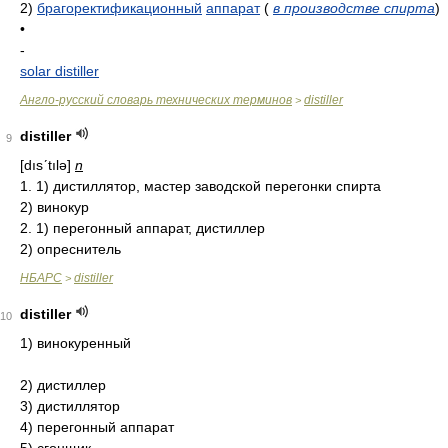
2)
брагоректификационный
аппарат
(
в производстве спирта
)
•
-
solar distiller
Англо-русский словарь технических терминов
distiller
>
distiller
9
[dısʹtılə]
n
1. 1) дистиллятор, мастер заводской перегонки спирта
2) винокур
2. 1) перегонный аппарат, дистиллер
2) опреснитель
НБАРС
distiller
>
distiller
10
1) винокуренный
2) дистиллер
3) дистиллятор
4) перегонный аппарат