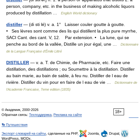
person, company, etc. in the business of making alcoholic liquors
produced by distillation …
English World dictionary
distiller
— (di sti lé) v. a. 1° Laisser couler goutte à goutte.
• Ses lèvres sont comme des lis qui distillent la plus pure myrrhe,
SACI Cant. des cant. V, 12. Par extension. • La lune, qui se
penche au bord de la vallée, Distille un jour égal, une …
Dictionnaire
de la Langue Française d'Émile Littré
DISTILLER
— v. a. T. de Chimie, de Pharmacie, etc. Faire une
distillation, des distillations ; ou Soumettre à la distillation. Distiller
au bain marie, au bain de sable, à feu nu. Distiller de l eau de
rivière. Distiller du vin pour en faire de l eau de vie …
Dictionnaire de
l'Academie Francaise, 7eme edition (1835)
© Академик, 2000-2026
18+
Обратная связь:
Техподдержка
,
Реклама на сайте
👣 Путешествия
Экспорт словарей на сайты
, сделанные на PHP,
Joomla,
Drupal,
WordPress, MODx.