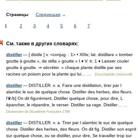
Страницы
Следующая
→
1
2
3
4
5
6
7
См. также в других словарях:
distiller
— [ distile ] v. <conjug. : 1> • XIIIe; lat. distillare « tomber
goutte à goutte », de stilla « goutte » I ♦ V. tr. 1 ♦ Laisser couler
goutte à goutte. ⇒ sécréter. « chaque plante distille par ses
racines un poison pour la plante qui lui… …
Encyclopédie Universelle
distiller
— DISTILLER. v. a. Faire une distillation, tirer par l
alambic le suc de quelque chose. Distiller des herbes, des fleurs.
f♛/b] On dit figurément, Distiller quelque chose, pour dire, L
épancher, le répandre, le verser. Distiller sa rage. Distiller… …
Dictionnaire de l'Académie Française 1798
distiller
— DISTILLER. v. a. Tirer par l alambic le suc de quelque
chose. Distiller des herbes, des fleurs. On dit fig. Distiller son esprit
sur quelque chose, ou se distiller, pour dire, Se travailler trop sur