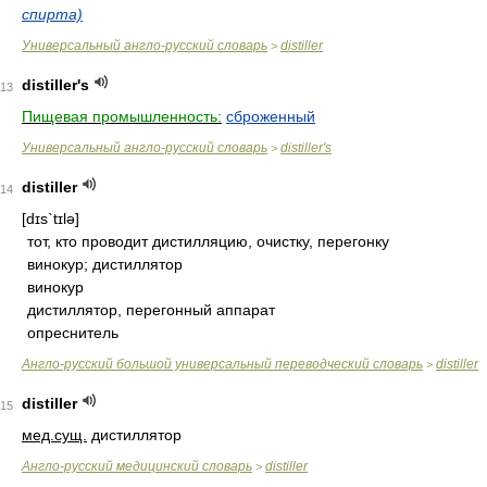
спирта)
Универсальный англо-русский словарь
distiller
>
distiller's
13
Пищевая промышленность:
сброженный
Универсальный англо-русский словарь
distiller's
>
distiller
14
[dɪs`tɪlə]
тот, кто проводит дистилляцию, очистку, перегонку
винокур; дистиллятор
винокур
дистиллятор, перегонный аппарат
опреснитель
Англо-русский большой универсальный переводческий словарь
distiller
>
distiller
15
мед.
сущ.
дистиллятор
Англо-русский медицинский словарь
distiller
>