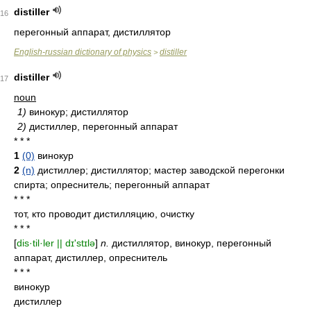
distiller
16
перегонный аппарат, дистиллятор
English-russian dictionary of physics
distiller
>
distiller
17
noun
1)
винокур; дистиллятор
2)
дистиллер, перегонный аппарат
* * *
1
(0)
винокур
2
(n)
дистиллер; дистиллятор; мастер заводской перегонки
спирта; опреснитель; перегонный аппарат
* * *
тот, кто проводит дистилляцию, очистку
* * *
[
dis·til·ler || dɪ'stɪlə
]
n.
дистиллятор, винокур, перегонный
аппарат, дистиллер, опреснитель
* * *
винокур
дистиллер