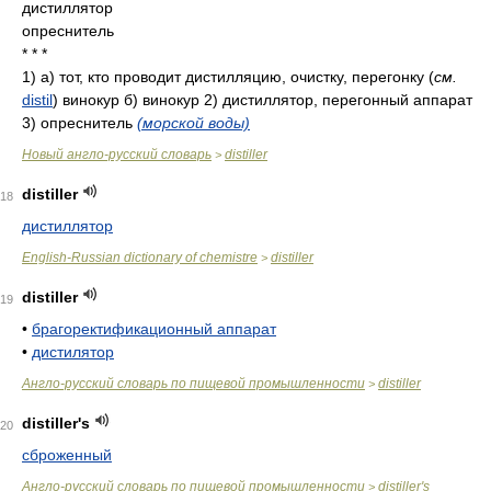
дистиллятор
опреснитель
* * *
1) а) тот, кто проводит дистилляцию, очистку, перегонку (
см.
distil
) винокур б) винокур 2) дистиллятор, перегонный аппарат
3) опреснитель
(морской воды)
Новый англо-русский словарь
distiller
>
distiller
18
дистиллятор
English-Russian dictionary of chemistre
distiller
>
distiller
19
•
брагоректификационный аппарат
•
дистилятор
Англо-русский словарь по пищевой промышленности
distiller
>
distiller's
20
сброженный
Англо-русский словарь по пищевой промышленности
distiller's
>