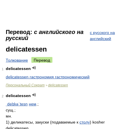
Перевод:
с английского на
с русского на
русский
английский
delicatessen
Толкование
Перевод
delicatessen
1
delicatessen гастрономия гастрономический
Персональный Сократ
delicatessen
>
delicatessen
2
ˌdelɪkəˈtesn
нем
.;
сущ.;
мн.
1) деликатесы, закуски (подаваемые к
столу
) kosher
delicatessen