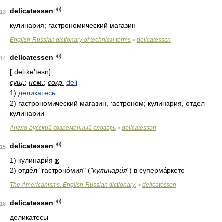
delicatessen
13
кулинария; гастрономический магазин
English-Russian dictionary of technical terms
delicatessen
>
delicatessen
14
[ˌdelɪkə'tesn]
сущ.
;
нем.
;
сокр.
deli
1)
деликатесы
2)
гастрономический магазин, гастроном; кулинария, отдел
кулинарии
Англо-русский современный словарь
delicatessen
>
delicatessen
15
1)
кулинари́я
ж
2)
отде́л "гастроно́мия"
(
"кулинари́я"
)
в суперма́ркете
The Americanisms. English-Russian dictionary.
delicatessen
>
delicatessen
16
деликатесы