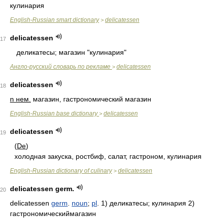
кулинария
English-Russian smart dictionary
delicatessen
>
delicatessen
17
деликатесы; магазин "кулинария"
Англо-русский словарь по рекламе
delicatessen
>
delicatessen
18
n нем.
магазин, гастрономический магазин
English-Russian base dictionary
delicatessen
>
delicatessen
19
(
De
)
холодная закуска, ростбиф, салат, гастроном, кулинария
English-Russian dictionary of culinary
delicatessen
>
delicatessen germ.
20
delicatessen
germ
.
noun
;
pl
. 1) деликатесы; кулинария 2)
гастрономическиймагазин