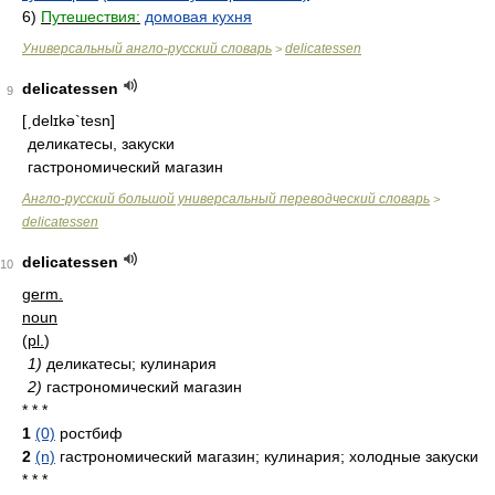
6)
Путешествия:
домовая кухня
Универсальный англо-русский словарь
delicatessen
>
delicatessen
9
[ˏdelɪkə`tesn]
деликатесы, закуски
гастрономический магазин
Англо-русский большой универсальный переводческий словарь
>
delicatessen
delicatessen
10
germ.
noun
(
pl.
)
1)
деликатесы; кулинария
2)
гастрономический магазин
* * *
1
(0)
ростбиф
2
(n)
гастрономический магазин; кулинария; холодные закуски
* * *