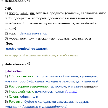
delicatessen
7
сущ.
1)
потр.
,
нем.
,
мн.
готовые продукты
(
салаты, запеченое мясо
и др. продукты, которые продаются в магазине и не
требуют длительного приготовления перед подачей к
столу
)
2)
торг.
=
delicatessen shop
3)
торг.
,
нем.
,
мн.
изысканные продукты, деликатесы
See:
gastronomical restaurant
Англо-русский экономический словарь
delicatessen
>
delicatessen
8
[ˌdelɪkə'tesn]
1)
Общая лексика:
гастрономический магазин
,
кулинария
,
магазин
,
ростбиф
,
салат
,
холодные закуски
,
деликатесный
2)
Разговорное выражение:
гастроном
,
магазин
-кулинария
3)
Немецкий язык:
деликатесы
,
салат
(и т.п.)
4)
Сленг:
офис
,
пули
5)
Реклама:
буфет с холодными закусками
,
продукты
кулинарии
(готовые к употреблению)