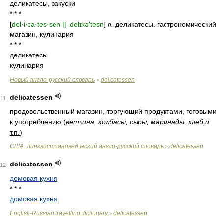
деликатесы, закуски
* * *
[
del·i·ca·tes·sen || ‚delɪkə'tesn
]
n.
деликатесы, гастрономический
магазин, кулинария
* * *
деликатесы
кулинария
Новый англо-русский словарь
delicatessen
>
delicatessen
11
продовольственный магазин, торгующий продуктами, готовыми
к употреблению
(
ветчина, колбасы, сыры, маринады, хлеб и
т.п.
)
США. Лингвострановедческий англо-русский словарь
delicatessen
>
delicatessen
12
домовая кухня
* * *
домовая кухня
English-Russian travelling dictionary
delicatessen
>