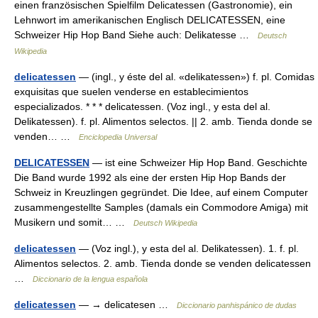
einen französischen Spielfilm Delicatessen (Gastronomie), ein
Lehnwort im amerikanischen Englisch DELICATESSEN, eine
Schweizer Hip Hop Band Siehe auch: Delikatesse …
Deutsch
Wikipedia
delicatessen
— (ingl., y éste del al. «delikatessen») f. pl. Comidas
exquisitas que suelen venderse en establecimientos
especializados. * * * delicatessen. (Voz ingl., y esta del al.
Delikatessen). f. pl. Alimentos selectos. || 2. amb. Tienda donde se
venden… …
Enciclopedia Universal
DELICATESSEN
— ist eine Schweizer Hip Hop Band. Geschichte
Die Band wurde 1992 als eine der ersten Hip Hop Bands der
Schweiz in Kreuzlingen gegründet. Die Idee, auf einem Computer
zusammengestellte Samples (damals ein Commodore Amiga) mit
Musikern und somit… …
Deutsch Wikipedia
delicatessen
— (Voz ingl.), y esta del al. Delikatessen). 1. f. pl.
Alimentos selectos. 2. amb. Tienda donde se venden delicatessen
…
Diccionario de la lengua española
delicatessen
— → delicatesen …
Diccionario panhispánico de dudas