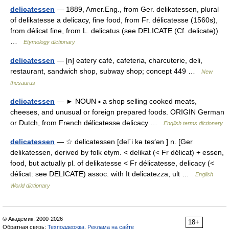
delicatessen
— 1889, Amer.Eng., from Ger. delikatessen, plural
of delikatesse a delicacy, fine food, from Fr. délicatesse (1560s),
from délicat fine, from L. delicatus (see DELICATE (Cf. delicate))
…
Etymology dictionary
delicatessen
— [n] eatery café, cafeteria, charcuterie, deli,
restaurant, sandwich shop, subway shop; concept 449 …
New
thesaurus
delicatessen
— ► NOUN ▪ a shop selling cooked meats,
cheeses, and unusual or foreign prepared foods. ORIGIN German
or Dutch, from French délicatesse delicacy …
English terms dictionary
delicatessen
— ☆ delicatessen [del΄i kə tes′ən ] n. [Ger
delikatessen, derived by folk etym. < delikat (< Fr délicat) + essen,
food, but actually pl. of delikatesse < Fr délicatesse, delicacy (<
délicat: see DELICATE) assoc. with It delicatezza, ult …
English
World dictionary
© Академик, 2000-2026
18+
Обратная связь:
Техподдержка
,
Реклама на сайте