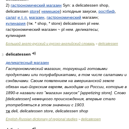
2)
гастрономический магазин
Syn: a delicatessen shop,
delicatessen
store
(
немецкое
) холодные закуски,
ростбиф
,
салат
и т. п.
магазин
,
гастрономический
магазин;
кулинария
(тж. * shop, * store) delicatessen pl нем.
гастрономический магазин ~ pl нем. деликатесы;
кулинария
Большой англо-русский и русско-английский словарь
delicatessen
>
delicatessen
3
деликатесный магазин
Гастрономический магазин, торгующий готовыми
продуктами или полуфабрикатами, в том числе салатами и
сэндвичами. Своим появлением на американской земле
обязан нью-йоркским евреям, выходцам из России, которые в
1890-е назвали его "магазин закусок" [appetizing store]. Слово
[delicatessen] немецкого происхождения, впервые стало
употребляться в этом значении с 1903.
тж
deli, delicatessen store, delicatessen shop
English-Russian dictionary of regional studies
delicatessen
>