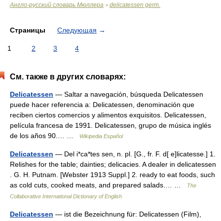
Англо-русский словарь Мюллера
delicatessen germ.
>
Страницы
Следующая
→
1
2
3
4
См. также в других словарях:
Delicatessen
— Saltar a navegación, búsqueda Delicatessen
puede hacer referencia a: Delicatessen, denominación que
reciben ciertos comercios y alimentos exquisitos. Delicatessen,
película francesa de 1991. Delicatessen, grupo de música inglés
de los años 90.… …
Wikipedia Español
Delicatessen
— Del i*ca*tes sen, n. pl. [G., fr. F. d[ e]licatesse.] 1.
Relishes for the table; dainties; delicacies. A dealer in delicatessen
. G. H. Putnam. [Webster 1913 Suppl.] 2. ready to eat foods, such
as cold cuts, cooked meats, and prepared salads.… …
The
Collaborative International Dictionary of English
Delicatessen
— ist die Bezeichnung für: Delicatessen (Film),