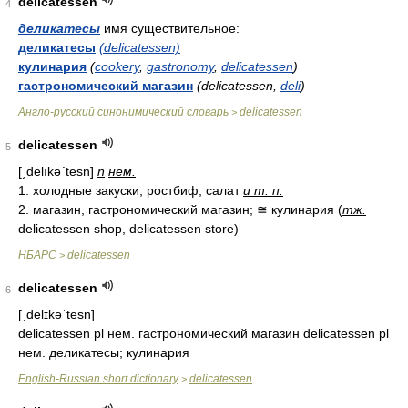
delicatessen
4
деликатесы
имя существительное:
деликатесы
(delicatessen)
кулинария
(
cookery
,
gastronomy
,
delicatessen
)
гастрономический магазин
(delicatessen,
deli
)
Англо-русский синонимический словарь
delicatessen
>
delicatessen
5
[͵delıkəʹtesn]
n
нем.
1. холодные закуски, ростбиф, салат
и т. п.
2. магазин, гастрономический магазин; ≅ кулинария (
тж.
delicatessen shop, delicatessen store)
НБАРС
delicatessen
>
delicatessen
6
[ˌdelɪkəˈtesn]
delicatessen pl нем. гастрономический магазин delicatessen pl
нем. деликатесы; кулинария
English-Russian short dictionary
delicatessen
>