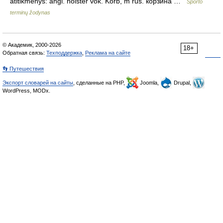
atitikmenys: angl. holster vok. Korb, m rus. корзина …
Sporto
terminų žodynas
© Академик, 2000-2026
18+
Обратная связь:
Техподдержка
,
Реклама на сайте
👣 Путешествия
Экспорт словарей на сайты
, сделанные на PHP,
Joomla,
Drupal,
WordPress, MODx.