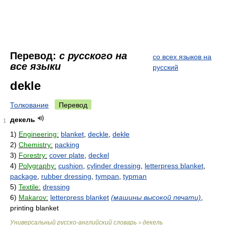
Перевод:
с русского на
со всех языков на
все языки
русский
dekle
Толкование
Перевод
декель
1
1)
Engineering:
blanket
,
deckle
,
dekle
2)
Chemistry:
packing
3)
Forestry:
cover plate
,
deckel
4)
Polygraphy:
cushion
,
cylinder dressing
,
letterpress blanket
,
package
,
rubber dressing
,
tympan
,
typman
5)
Textile:
dressing
6)
Makarov:
letterpress blanket
(машины высокой печати)
,
printing blanket
Универсальный русско-английский словарь
декель
>