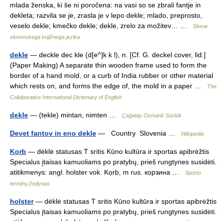
mlada ženska, ki še ni poročena: na vasi so se zbrali fantje in
dekleta; razvila se je, zrasla je v lepo dekle; mlado, preprosto,
veselo dekle; kmečko dekle; dekle, zrelo za možitev… …
Slovar
slovenskega knjižnega jezika
dekle
— deckle dec kle (d[e^]k k l), n. [Cf. G. deckel cover, lid.]
(Paper Making) A separate thin wooden frame used to form the
border of a hand mold, or a curb of India rubber or other material
which rests on, and forms the edge of, the mold in a paper …
The
Collaborative International Dictionary of English
dekle
— (tekle) mintan, nimten …
Çağatay Osmanlı Sözlük
Devet fantov in eno dekle
— Country Slovenia …
Wikipedia
Korb
— dėklė statusas T sritis Kūno kultūra ir sportas apibrėžtis
Specialus įtaisas kamuoliams po pratybų, prieš rungtynes susidėti.
atitikmenys: angl. holster vok. Korb, m rus. корзина …
Sporto
terminų žodynas
holster
— dėklė statusas T sritis Kūno kultūra ir sportas apibrėžtis
Specialus įtaisas kamuoliams po pratybų, prieš rungtynes susidėti.