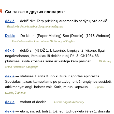
См. также в других словарях:
dėklė
— dėklė̃ dkt. Tarp priekinių automobi̇̀lio sėdỹnių yrà dėklė̃ …
Bendrinės lietuvių kalbos žodyno antraštynas
Dekle
— De kle, n. (Paper Making) See {Deckle}. [1913 Webster]
…
The Collaborative International Dictionary of English
dėklė
— dėklė̃ sf. (4) DŽ 1. L kuprinė, krepšys. 2. kišenė: Ilgai
negalvodamas, ištraukiau iš dėklės rublį Pč. 3. GK1934,83
įdubimas, skylė krosnies šone ar kaktoje kam pasidėti …
Dictionary
of the Lithuanian Language
dėklė
— statusas T sritis Kūno kultūra ir sportas apibrėžtis
Specialus įtaisas kamuoliams po pratybų, prieš rungtynes susidėti.
atitikmenys: angl. holster vok. Korb, m rus. корзина …
Sporto
terminų žodynas
dekle
— variant of deckle …
Useful english dictionary
deklè
— éta s, im. ed. tudi ž, tož. ed. tudi dekléta (ȅ ẹ) 1. dorasla