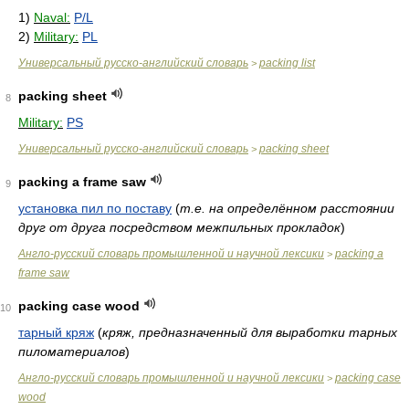
1)
Naval:
P/L
2)
Military:
PL
Универсальный русско-английский словарь
packing list
>
packing sheet
8
Military:
PS
Универсальный русско-английский словарь
packing sheet
>
packing a frame saw
9
установка пил по поставу
(
т.е. на определённом расстоянии
друг от друга посредством межпильных прокладок
)
Англо-русский словарь промышленной и научной лексики
packing a
>
frame saw
packing case wood
10
тарный кряж
(
кряж, предназначенный для выработки тарных
пиломатериалов
)
Англо-русский словарь промышленной и научной лексики
packing case
>
wood