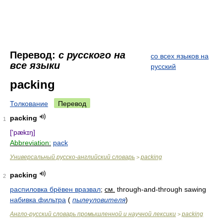
Перевод:
с русского на
со всех языков на
все языки
русский
packing
Толкование
Перевод
packing
1
['pækɪŋ]
Abbreviation:
pack
Универсальный русско-английский словарь
packing
>
packing
2
распиловка брёвен вразвал
;
см.
through-and-through sawing
набивка фильтра
(
пылеуловителя
)
Англо-русский словарь промышленной и научной лексики
packing
>