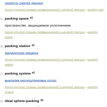
скорость сжатия данных
Англо-русский словарь промышленной и научной лексики
packing rate
>
packing space
15
пространство, защищаемое уплотнением
Англо-русский словарь промышленной и научной лексики
packing
>
space
packing station
16
закладочная машина
Англо-русский словарь промышленной и научной лексики
packing
>
station
packing system
17
выкладка околоштрековых полос
Англо-русский словарь промышленной и научной лексики
packing
>
system
ideal sphere-packing
18