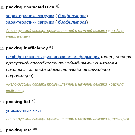
packing characteristics
11
характеристика загрузки
(
биофильтров
)
характеристики загрузки
(
биофильтров
)
Англо-русский словарь промышленной и научной лексики
packing
>
characteristics
packing inefficiency
12
неэффективность группирования информации
(
напр., потеря
пропускной способности при объединении символов в
пакеты из-за необходимости введения служебной
информации
)
Англо-русский словарь промышленной и научной лексики
packing
>
inefficiency
packing list
13
упаковочный лист
Англо-русский словарь промышленной и научной лексики
packing list
>
packing rate
14