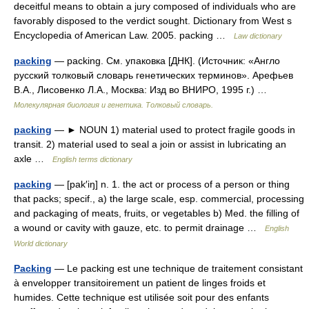
deceitful means to obtain a jury composed of individuals who are
favorably disposed to the verdict sought. Dictionary from West s
Encyclopedia of American Law. 2005. packing …
Law dictionary
packing
— packing. См. упаковка [ДНК]. (Источник: «Англо
русский толковый словарь генетических терминов». Арефьев
В.А., Лисовенко Л.А., Москва: Изд во ВНИРО, 1995 г.) …
Молекулярная биология и генетика. Толковый словарь.
packing
— ► NOUN 1) material used to protect fragile goods in
transit. 2) material used to seal a join or assist in lubricating an
axle …
English terms dictionary
packing
— [pak′iŋ] n. 1. the act or process of a person or thing
that packs; specif., a) the large scale, esp. commercial, processing
and packaging of meats, fruits, or vegetables b) Med. the filling of
a wound or cavity with gauze, etc. to permit drainage …
English
World dictionary
Packing
— Le packing est une technique de traitement consistant
à envelopper transitoirement un patient de linges froids et
humides. Cette technique est utilisée soit pour des enfants