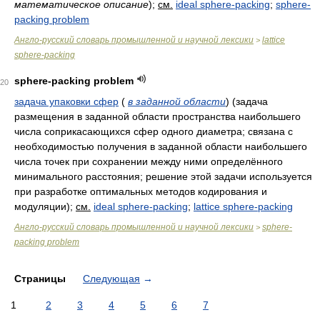
математическое описание
)
;
см.
ideal sphere-packing
;
sphere-
packing problem
Англо-русский словарь промышленной и научной лексики
lattice
>
sphere-packing
sphere-packing problem
20
задача упаковки сфер
(
в заданной области
)
(задача
размещения в заданной области пространства наибольшего
числа соприкасающихся сфер одного диаметра; связана с
необходимостью получения в заданной области наибольшего
числа точек при сохранении между ними определённого
минимального расстояния; решение этой задачи используется
при разработке оптимальных методов кодирования и
модуляции)
;
см.
ideal sphere-packing
;
lattice sphere-packing
Англо-русский словарь промышленной и научной лексики
sphere-
>
packing problem
Страницы
Следующая
→
1
2
3
4
5
6
7