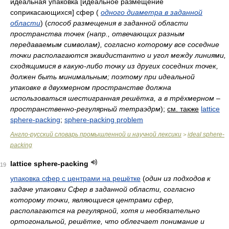
идеальная упаковка [идеальное размещение
соприкасающихся] сфер
(
одного диаметра в заданной
области
)
(
способ размещения в заданной области
пространства точек (напр., отвечающих разным
передаваемым символам), согласно которому все соседние
точки располагаются эквидистантно и угол между линиями,
сходящимися в какую-либо точку из других соседних точек,
должен быть минимальным; поэтому при идеальной
упаковке в двухмерном пространстве должна
использоваться шестигранная решётка, а в трёхмерном –
пространственно-регулярный тетраэдрм
)
;
см. также
lattice
sphere-packing
;
sphere-packing problem
Англо-русский словарь промышленной и научной лексики
ideal sphere-
>
packing
lattice sphere-packing
19
упаковка сфер с центрами на решётке
(
один из подходов к
задаче упаковки Сфер в заданной области, согласно
которому точки, являющиеся центрами сфер,
располагаются на регулярной, хотя и необязательно
ортогональной, решётке, что облегчает понимание и