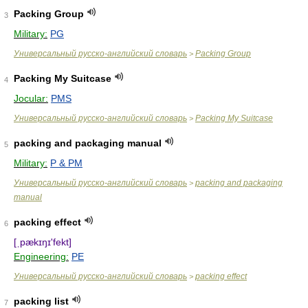
Packing Group
3
Military:
PG
Универсальный русско-английский словарь
Packing Group
>
Packing My Suitcase
4
Jocular:
PMS
Универсальный русско-английский словарь
Packing My Suitcase
>
packing and packaging manual
5
Military:
P & PM
Универсальный русско-английский словарь
packing and packaging
>
manual
packing effect
6
[ˌpækɪŋɪ'fekt]
Engineering:
PE
Универсальный русско-английский словарь
packing effect
>
packing list
7