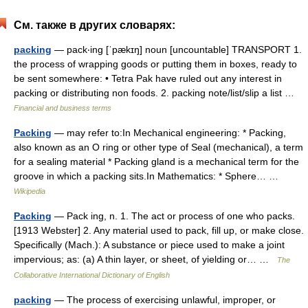
См. также в других словарях:
packing
— pack‧ing [ˈpækɪŋ] noun [uncountable] TRANSPORT 1.
the process of wrapping goods or putting them in boxes, ready to
be sent somewhere: • Tetra Pak have ruled out any interest in
packing or distributing non foods. 2. packing note/​list/​slip a list …
Financial and business terms
Packing
— may refer to:In Mechanical engineering: * Packing,
also known as an O ring or other type of Seal (mechanical), a term
for a sealing material * Packing gland is a mechanical term for the
groove in which a packing sits.In Mathematics: * Sphere… …
Wikipedia
Packing
— Pack ing, n. 1. The act or process of one who packs.
[1913 Webster] 2. Any material used to pack, fill up, or make close.
Specifically (Mach.): A substance or piece used to make a joint
impervious; as: (a) A thin layer, or sheet, of yielding or… …
The
Collaborative International Dictionary of English
packing
— The process of exercising unlawful, improper, or