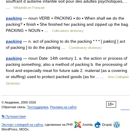
souffrant d autisme infantile soit pour des adultes psychotiques,…
…
Wikipédia en Français
packing
— noun VERB + PACKING ▪ do ▪ When shall we do the
packing? ▪ finish ▪ She finished her packing and zipped up the bag.
PACKING + NOUN ▪ …
Collocations dictionary
packing
— n. act of packing to do the packing * * * [ pækɪŋ] [ act
of packing ] to do the packing …
Combinatory dictionary
packing
— noun Date: 14th century 1. a. the action or process of
packing something; also a method of packing b. the processing of
food and especially meat for future sale 2. material (as a covering
or stuffing) used to protect packed goods (as for… …
New Collegiate
Dictionary
© Академик, 2000-2026
18+
Обратная связь:
Техподдержка
,
Реклама на сайте
👣 Путешествия
Экспорт словарей на сайты
, сделанные на PHP,
Joomla,
Drupal,
WordPress, MODx.