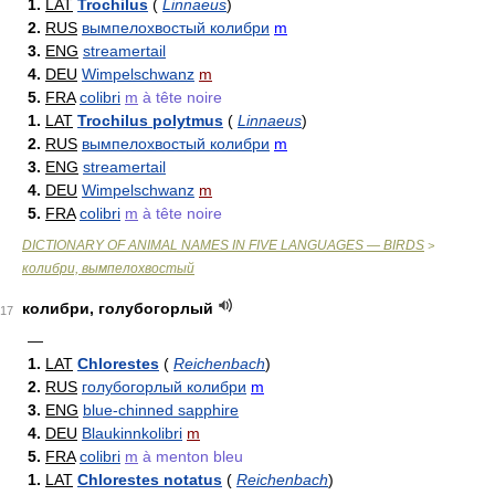
1.
LAT
Trochilus
(
Linnaeus
)
2.
RUS
вымпелохвостый колибри
m
3.
ENG
streamertail
4.
DEU
Wimpelschwanz
m
5.
FRA
colibri
m
à tête noire
1.
LAT
Trochilus polytmus
(
Linnaeus
)
2.
RUS
вымпелохвостый колибри
m
3.
ENG
streamertail
4.
DEU
Wimpelschwanz
m
5.
FRA
colibri
m
à tête noire
DICTIONARY OF ANIMAL NAMES IN FIVE LANGUAGES — BIRDS
>
колибри, вымпелохвостый
колибри, голубогорлый
17
—
1.
LAT
Chlorestes
(
Reichenbach
)
2.
RUS
голубогорлый колибри
m
3.
ENG
blue-chinned sapphire
4.
DEU
Blaukinnkolibri
m
5.
FRA
colibri
m
à menton bleu
1.
LAT
Chlorestes notatus
(
Reichenbach
)