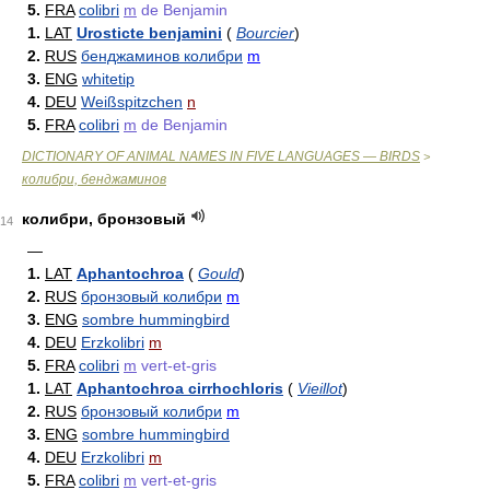
5.
FRA
colibri
m
de Benjamin
1.
LAT
Urosticte benjamini
(
Bourcier
)
2.
RUS
бенджаминов колибри
m
3.
ENG
whitetip
4.
DEU
Weißspitzchen
n
5.
FRA
colibri
m
de Benjamin
DICTIONARY OF ANIMAL NAMES IN FIVE LANGUAGES — BIRDS
>
колибри, бенджаминов
колибри, бронзовый
14
—
1.
LAT
Aphantochroa
(
Gould
)
2.
RUS
бронзовый колибри
m
3.
ENG
sombre hummingbird
4.
DEU
Erzkolibri
m
5.
FRA
colibri
m
vert-et-gris
1.
LAT
Aphantochroa cirrhochloris
(
Vieillot
)
2.
RUS
бронзовый колибри
m
3.
ENG
sombre hummingbird
4.
DEU
Erzkolibri
m
5.
FRA
colibri
m
vert-et-gris