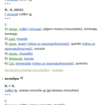
* * *
м.
,
ж.
нескл.
(
птица
)
colibrí
m
* * *
n
1)
gener.
colibrì
(птица)
, pàjaro mosca (resucitado), tomineja,
tominejo
2)
zool.
troquilo
3)
amer.
guanì
(одна из разновидностей)
, quinde
(одна из
разновидностей)
, zunzún
4)
mexic.
chupaflor
5)
Venezuel.
tucuso
6)
Col.
esmeraida
(одна из разновидностей)
, quincha
Diccionario universal ruso-español
колибри
>
колибри
3
м.
и
ж.
colibri
m
, oiseau-mouche
m
(
pl
oiseaux-mouches)
* * *
n