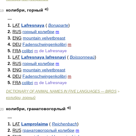
колибри, горный
19
—
1.
LAT
Lafresnaya
(
Bonaparte
)
2.
RUS
горный колибри
m
3.
ENG
mountain velvetbreast
4.
DEU
Fadenschwingenkolibri
m
5.
FRA
colibri
m
de Lafresnaye
1.
LAT
Lafresnaya lafresnayi
(
Boissonneaü
)
2.
RUS
горный колибри
m
3.
ENG
mountain velvetbreast
4.
DEU
Fadenschwingenkolibri
m
5.
FRA
colibri
m
de Lafresnaye
DICTIONARY OF ANIMAL NAMES IN FIVE LANGUAGES — BIRDS
>
колибри, горный
колибри, гранатовогорлый
20
—
1.
LAT
Lamprolaima
(
Reichenbach
)
2.
RUS
гранатовогорлый колибри
m