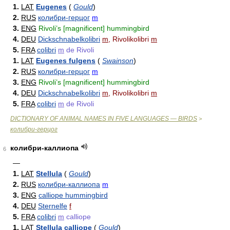
1.
LAT
Eugenes
(
Gould
)
2.
RUS
колибри-герцог
m
3.
ENG
Rivoli’s [magnificent] hummingbird
4.
DEU
Dickschnabelkolibri
m
, Rivolikolibri
m
5.
FRA
colibri
m
de Rivoli
1.
LAT
Eugenes fulgens
(
Swainson
)
2.
RUS
колибри-герцог
m
3.
ENG
Rivoli’s [magnificent] hummingbird
4.
DEU
Dickschnabelkolibri
m
, Rivolikolibri
m
5.
FRA
colibri
m
de Rivoli
DICTIONARY OF ANIMAL NAMES IN FIVE LANGUAGES — BIRDS
>
колибри-герцог
колибри-каллиопа
6
—
1.
LAT
Stellula
(
Gould
)
2.
RUS
колибри-каллиопа
m
3.
ENG
calliope hummingbird
4.
DEU
Sternelfe
f
5.
FRA
colibri
m
calliope
1.
LAT
Stellula calliope
(
Gould
)