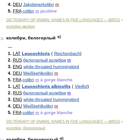
4.
DEU
Jakobinerkolibri
m
5.
FRA
colibri
m
jacobine
DICTIONARY OF ANIMAL NAMES IN FIVE LANGUAGES — BIRDS
>
колибри-якобин
колибри, белогорлый
11
—
1.
LAT
Leucochloris
(
Reichenbach
)
2.
RUS
белогорлый колибри
m
3.
ENG
white-throated hummingbird
4.
DEU
Weißkehlkolibri
m
5.
FRA
colibri
m
à gorge blanche
1.
LAT
Leucochloris albicollis
(
Vieillot
)
2.
RUS
белогорлый колибри
m
3.
ENG
white-throated hummingbird
4.
DEU
Weißkehlkolibri
m
5.
FRA
colibri
m
à gorge blanche
DICTIONARY OF ANIMAL NAMES IN FIVE LANGUAGES — BIRDS
>
колибри, белогорлый
колибри, белохвостый