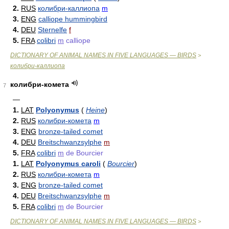
2.
RUS
колибри-каллиопа
m
3.
ENG
calliope hummingbird
4.
DEU
Sternelfe
f
5.
FRA
colibri
m
calliope
DICTIONARY OF ANIMAL NAMES IN FIVE LANGUAGES — BIRDS
>
колибри-каллиопа
колибри-комета
7
—
1.
LAT
Polyonymus
(
Heine
)
2.
RUS
колибри-комета
m
3.
ENG
bronze-tailed comet
4.
DEU
Breitschwanzsylphe
m
5.
FRA
colibri
m
de Bourcier
1.
LAT
Polyonymus caroli
(
Bourcier
)
2.
RUS
колибри-комета
m
3.
ENG
bronze-tailed comet
4.
DEU
Breitschwanzsylphe
m
5.
FRA
colibri
m
de Bourcier
DICTIONARY OF ANIMAL NAMES IN FIVE LANGUAGES — BIRDS
>