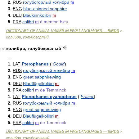
2.
RUS
голубогорлый колибри
m
3.
ENG
blue-chinned sapphire
4.
DEU
Blaukinnkolibri
m
5.
FRA
colibri
m
à menton bleu
DICTIONARY OF ANIMAL NAMES IN FIVE LANGUAGES — BIRDS
>
колибри, голубогорлый
колибри, голубокрылый
18
—
1.
LAT
Pterophanes
(
Gould
)
2.
RUS
голубокрылый колибри
m
3.
ENG
great sapphirewing
4.
DEU
Blauflügelkolibri
m
5.
FRA
colibri
m
de Temminck
1.
LAT
Pterophanes cyanopterus
(
Fraser
)
2.
RUS
голубокрылый колибри
m
3.
ENG
great sapphirewing
4.
DEU
Blauflügelkolibri
m
5.
FRA
colibri
m
de Temminck
DICTIONARY OF ANIMAL NAMES IN FIVE LANGUAGES — BIRDS
>
колибри, голубокрылый