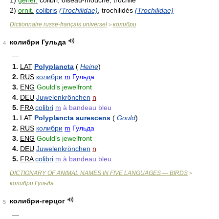
1)
gener.
colibri, oiseau-mouche, trochile
2)
ornit.
colibris
(Trochilidae)
, trochilidés
(Trochilidae)
Dictionnaire russe-français universel
колибри
>
колибри Гульда
4
—
1.
LAT
Polyplancta
(
Heine
)
2.
RUS
колибри
m
Гульда
3.
ENG
Gould’s jewelfront
4.
DEU
Juwelenkrönchen
n
5.
FRA
colibri
m
à bandeau bleu
1.
LAT
Polyplancta aurescens
(
Gould
)
2.
RUS
колибри
m
Гульда
3.
ENG
Gould’s jewelfront
4.
DEU
Juwelenkrönchen
n
5.
FRA
colibri
m
à bandeau bleu
DICTIONARY OF ANIMAL NAMES IN FIVE LANGUAGES — BIRDS
>
колибри Гульда
колибри-герцог
5
—