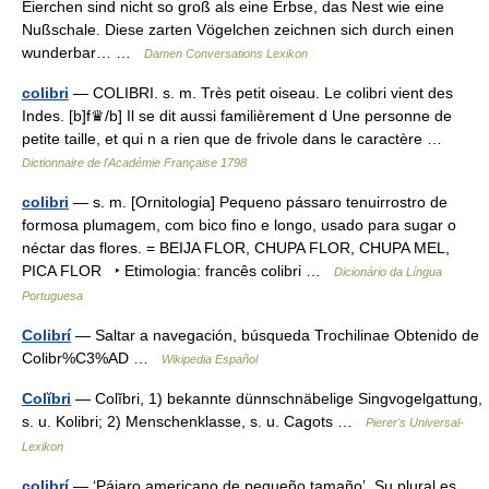
Eierchen sind nicht so groß als eine Erbse, das Nest wie eine
Nußschale. Diese zarten Vögelchen zeichnen sich durch einen
wunderbar… …
Damen Conversations Lexikon
colibri
— COLIBRI. s. m. Très petit oiseau. Le colibri vient des
Indes. [b]f♛/b] Il se dit aussi familièrement d Une personne de
petite taille, et qui n a rien que de frivole dans le caractère …
Dictionnaire de l'Académie Française 1798
colibri
— s. m. [Ornitologia] Pequeno pássaro tenuirrostro de
formosa plumagem, com bico fino e longo, usado para sugar o
néctar das flores. = BEIJA FLOR, CHUPA FLOR, CHUPA MEL,
PICA FLOR ‣ Etimologia: francês colibri …
Dicionário da Língua
Portuguesa
Colibrí
— Saltar a navegación, búsqueda Trochilinae Obtenido de
Colibr%C3%AD …
Wikipedia Español
Colĭbri
— Colĭbri, 1) bekannte dünnschnäbelige Singvogelgattung,
s. u. Kolibri; 2) Menschenklasse, s. u. Cagots …
Pierer's Universal-
Lexikon
colibrí
— ‘Pájaro americano de pequeño tamaño’. Su plural es