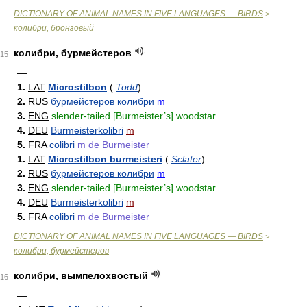
DICTIONARY OF ANIMAL NAMES IN FIVE LANGUAGES — BIRDS
>
колибри, бронзовый
колибри, бурмейстеров
15
—
1.
LAT
Microstilbon
(
Todd
)
2.
RUS
бурмейстеров колибри
m
3.
ENG
slender-tailed [Burmeister’s] woodstar
4.
DEU
Burmeisterkolibri
m
5.
FRA
colibri
m
de Burmeister
1.
LAT
Microstilbon burmeisteri
(
Sclater
)
2.
RUS
бурмейстеров колибри
m
3.
ENG
slender-tailed [Burmeister’s] woodstar
4.
DEU
Burmeisterkolibri
m
5.
FRA
colibri
m
de Burmeister
DICTIONARY OF ANIMAL NAMES IN FIVE LANGUAGES — BIRDS
>
колибри, бурмейстеров
колибри, вымпелохвостый
16
—