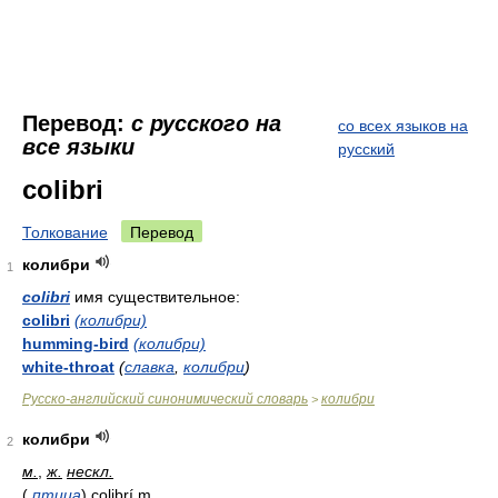
Перевод:
с русского на
со всех языков на
все языки
русский
colibri
Толкование
Перевод
колибри
1
colibri
имя существительное:
colibri
(колибри)
humming-bird
(колибри)
white-throat
(
славка
,
колибри
)
Русско-английский синонимический словарь
колибри
>
колибри
2
м.
,
ж.
нескл.
(
птица
)
colibrí
m