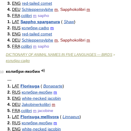
3.
ENG
red-tailed comet
4.
DEU
Schleppensylphe
m
, Sapphokolibri
m
5.
FRA
colibri
m
sapho
1.
LAT
Sappho sparganura
(
Shaw
)
2.
RUS
колибри-сафо
m
3.
ENG
red-tailed comet
4.
DEU
Schleppensylphe
m
, Sapphokolibri
m
5.
FRA
colibri
m
sapho
DICTIONARY OF ANIMAL NAMES IN FIVE LANGUAGES — BIRDS
>
колибри-сафо
колибри-якобин
10
—
1.
LAT
Florisuga
(
Bonaparte
)
2.
RUS
колибри-якобин
m
3.
ENG
white-necked jacobin
4.
DEU
Jakobinerkolibri
m
5.
FRA
colibri
m
jacobine
1.
LAT
Florisuga mellivora
(
Linnaeus
)
2.
RUS
колибри-якобин
m
3.
ENG
white-necked jacobin