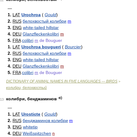
12
—
1.
LAT
Urochroa
(
Gould
)
2.
RUS
белохвостый колибри
m
3.
ENG
white-tailed hillstar
4.
DEU
Glanzfleckenkolibri
m
5.
FRA
colibri
m
de Bouguer
1.
LAT
Urochroa bougueri
(
Bourcier
)
2.
RUS
белохвостый колибри
m
3.
ENG
white-tailed hillstar
4.
DEU
Glanzfleckenkolibri
m
5.
FRA
colibri
m
de Bouguer
DICTIONARY OF ANIMAL NAMES IN FIVE LANGUAGES — BIRDS
>
колибри, белохвостый
колибри, бенджаминов
13
—
1.
LAT
Urosticte
(
Gould
)
2.
RUS
бенджаминов колибри
m
3.
ENG
whitetip
4.
DEU
Weißspitzchen
n