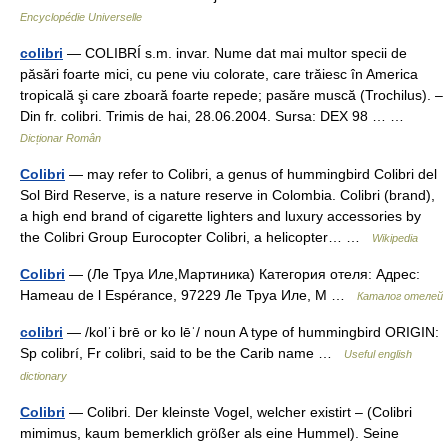
Encyclopédie Universelle
colibri
— COLIBRÍ s.m. invar. Nume dat mai multor specii de
păsări foarte mici, cu pene viu colorate, care trăiesc în America
tropicală şi care zboară foarte repede; pasăre muscă (Trochilus). –
Din fr. colibri. Trimis de hai, 28.06.2004. Sursa: DEX 98 … …
Dicționar Român
Colibri
— may refer to Colibri, a genus of hummingbird Colibri del
Sol Bird Reserve, is a nature reserve in Colombia. Colibri (brand),
a high end brand of cigarette lighters and luxury accessories by
the Colibri Group Eurocopter Colibri, a helicopter… …
Wikipedia
Colibri
— (Ле Труа Иле,Мартиника) Категория отеля: Адрес:
Hameau de l Espérance, 97229 Ле Труа Иле, М …
Каталог отелей
colibri
— /kolˈi brē or ko lēˈ/ noun A type of hummingbird ORIGIN:
Sp colibrí, Fr colibri, said to be the Carib name …
Useful english
dictionary
Colibri
— Colibri. Der kleinste Vogel, welcher existirt – (Colibri
mimimus, kaum bemerklich größer als eine Hummel). Seine