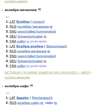
колибри-комета
колибри-мечеклюв
8
—
1.
LAT
Ensifera
(
Lesson
)
2.
RUS
(колибри-)мечеклюв
m
3.
ENG
sword-billed hummingbird
4.
DEU
Schwertschnabel
m
5.
FRA
colibri
m
porte-épée
1.
LAT
Ensifera ensifera
(
Boissonneaü
)
2.
RUS
колибри-мечеклюв
m
3.
ENG
sword-billed hummingbird
4.
DEU
Schwertschnabel
m
5.
FRA
colibri
m
porte-épée
DICTIONARY OF ANIMAL NAMES IN FIVE LANGUAGES — BIRDS
>
колибри-мечеклюв
колибри-сафо
9
—
1.
LAT
Sappho
(
Reichenbach
)
2.
RUS
колибри-сафо
m
, сафо
m