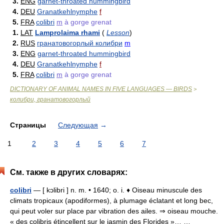
3.
ENG
garnet-throated hummingbird
4.
DEU
Granatkehlnymphe
f
5.
FRA
colibri
m
à gorge grenat
1.
LAT
Lamprolaima rhami
(
Lesson
)
2.
RUS
гранатовогорлый колибри
m
3.
ENG
garnet-throated hummingbird
4.
DEU
Granatkehlnymphe
f
5.
FRA
colibri
m
à gorge grenat
DICTIONARY OF ANIMAL NAMES IN FIVE LANGUAGES — BIRDS
>
колибри, гранатовогорлый
Страницы
Следующая
→
1
2
3
4
5
6
7
См. также в других словарях:
colibri
— [ kɔlibri ] n. m. • 1640; o. i. ♦ Oiseau minuscule des
climats tropicaux (apodiformes), à plumage éclatant et long bec,
qui peut voler sur place par vibration des ailes. ⇒ oiseau mouche.
« des colibris étincellent sur le jasmin des Florides »… …