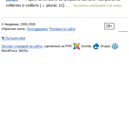
colibríes o colibrís (→ plural, 1c) …
Diccionario panhispánico de dudas
© Академик, 2000-2026
18+
Обратная связь:
Техподдержка
,
Реклама на сайте
👣 Путешествия
Экспорт словарей на сайты
, сделанные на PHP,
Joomla,
Drupal,
WordPress, MODx.