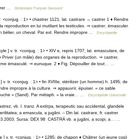
rer
…
Dictionnaire
Français
-
Savoyard
r
. <
conjug
.
:
1
> •
chastrer
1121
;
lat
.
castrare
→
castrer
1
♦
Rendre
la
reproduction
en
lui
mutilant
les
testicules
. ⇒
castrer
;
émasculer
.
n
bélier
,
un
cheval
.
Par
ext
.
Rendre
impropre
…
Encyclopédie
yle
]
v
.
tr
. <
conjug
.
:
1
> •
XIV
e
,
repris
1707
;
lat
.
emasculare
,
de
♦
Priver
(
un
mâle
)
des
organes
de
la
reproduction
. ⇒
castrer
,
mme
émasculé
. ⇒
eunuque
.
2
♦
Fig
.
Dépouiller
de
tout
… …
]
v
.
tr
. <
conjug
.
:
1
> •
fin
XVIIIe
;
stérilizer
(
un
homme
)
h
.
1495
;
de
ndre
impropre
à
la
culture
. ⇒
appauvrir
,
épuiser
. «
ce
sable
ouche
» (
Sand
).
Par
métaph
. «
la
vraie
… …
Encyclopédie
Universelle
astrez
,
vb
.
I
.
tranz
.
A
extirpa
,
terapeutic
sau
accidental
,
glandele
erilitatea
;
a
emascula
,
a
jugăni
. –
Din
lat
.
castrare
,
fr
.
castrer
.
03
.
2003
.
Sursa:
DEX
98
CASTRÁ
vb
.
a
jugăni
,
a
scopi
,
a
… …
e
]
v
.
tr
. <
conjug
.
:
1
> •
1285
;
de
chapon
♦
Châtrer
(
un
jeune
coq
)