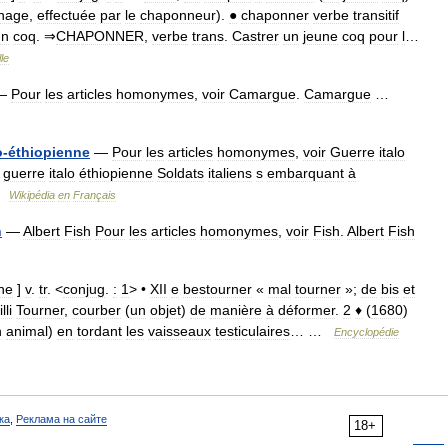
nage
,
effectuée
par
le
chaponneur
).
●
chaponner
verbe
transitif
un
coq
. ⇒
CHAPONNER
,
verbe
trans
.
Castrer
un
jeune
coq
pour
l
…
le
—
Pour
les
articles
homonymes
,
voir
Camargue
.
Camargue
…
o
-
éthiopienne
—
Pour
les
articles
homonymes
,
voir
Guerre
italo
guerre
italo
éthiopienne
Soldats
italiens
s
embarquant
à
…
Wikipédia
en
Français
n
—
Albert
Fish
Pour
les
articles
homonymes
,
voir
Fish
.
Albert
Fish
rne
]
v
.
tr
. <
conjug
.
:
1
> •
XII
e
bestourner
«
mal
tourner
»;
de
bis
et
lli
Tourner
,
courber
(
un
objet
)
de
manière
à
déformer
.
2
♦
(
1680
)
n
animal
)
en
tordant
les
vaisseaux
testiculaires
… …
Encyclopédie
ка
,
Реклама на сайте
18+