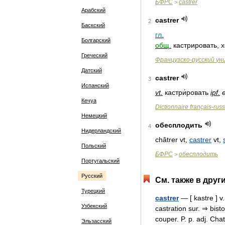
БФРС
castrer
>
Арабский
castrer
2
Баскский
гл
.
Болгарский
общ
.
кастрировать
,
х
Греческий
Французско
-
русский
ун
Датский
castrer
3
Испанский
vt
.
кастри́ровать
ipf
.
e
Кечуа
Dictionnaire
français
-
rus
Немецкий
обесплодить
4
Нидерландский
châtrer
vt
,
castrer
vt
,
Польский
БФРС
обесплодить
>
Португальский
Русский
См
.
также
в
друг
Турецкий
castrer
— [
kastre
]
v
Узбекский
castration
sur
. ⇒
bist
couper
.
P
.
p
.
adj
.
Chat
Эльзасский