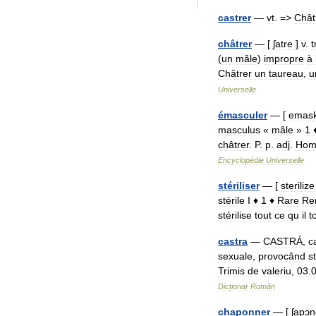
castrer
—
vt
. =>
Chât
châtrer
— [
ʃatre
]
v
.
t
(
un
mâle
)
impropre
à
Châtrer
un
taureau
,
u
Universelle
émasculer
— [
emask
masculus
«
mâle
»
1
châtrer
.
P
.
p
.
adj
.
Ho
Encyclopédie
Universelle
stériliser
— [
sterilize
stérile
I
♦
1
♦
Rare
Re
stérilise
tout
ce
qu
il
t
castra
—
CASTRÁ
,
c
sexuale
,
provocând
st
Trimis
de
valeriu
,
03
.
Dicționar
Român
chaponner
— [
ʃapɔn