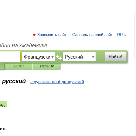
Запомнить сайт
Словарь на свой сайт
RU
едии на Академике
Найти!
Книги
Игры ⚽
 русский
с русского на французский
од
ить