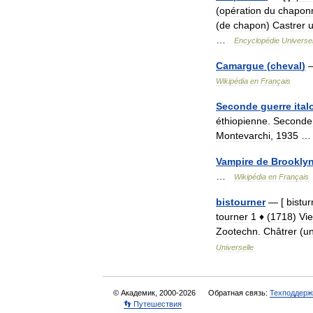
(
opération
du
chapon
(
de
chapon
)
Castrer
…
Encyclopédie
Universel
Camargue
(
cheval
)
Wikipédia
en
Français
Seconde
guerre
ital
éthiopienne
.
Seconde
Montevarchi
,
1935
Vampire
de
Brookly
…
Wikipédia
en
Français
bistourner
— [
bistu
tourner
1
♦
(
1718
)
Viei
Zootechn
.
Châtrer
(
u
Universelle
© Академик, 2000-2026
Обратная связь:
Техподдерж
👣 Путешествия