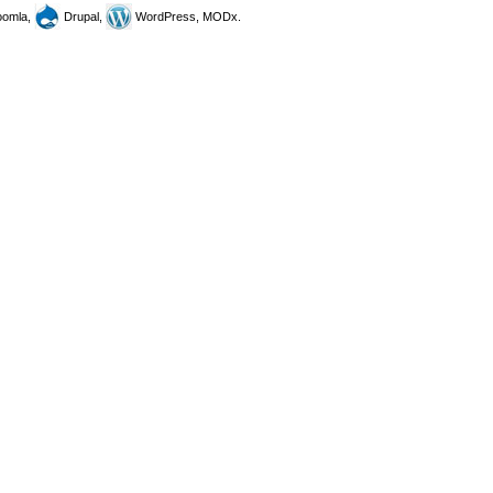
omla,
Drupal,
WordPress, MODx.