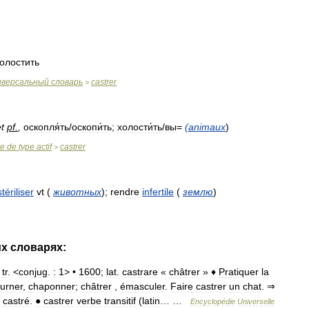
олостить
иверсальный
словарь
castrer
>
t
pf
.
,
оскопля́ть
/
оскопи́ть
;
холости́ть
/
вы
=
(
animaux
)
se
de
type
actif
castrer
>
stériliser
vt
(
животных
)
;
rendre
infertile
(
землю
)
их
словарях:
.
tr
. <
conjug
.
:
1
> •
1600
;
lat
.
castrare
«
châtrer
»
♦
Pratiquer
la
ourner
,
chaponner
;
châtrer
,
émasculer
.
Faire
castrer
un
chat
. ⇒
castré
.
●
castrer
verbe
transitif
(
latin
… …
Encyclopédie
Universelle