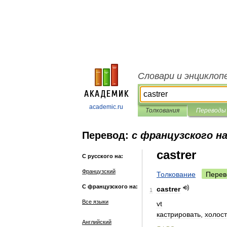
Словари и энциклоп
academic.ru
Толкования
Переводы
Перевод:
с французского на
castrer
С русского на:
Французский
Толкование
Перев
С французского на:
castrer
1
Все языки
vt
кастрировать
,
холост
Английский