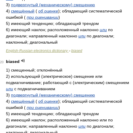
3)
подвергнутый (механическому) смещению
4)
смещённый
(
об оценке
)
; обладающий систематической
ошибкой
(
при оценивании
)
5)
имеющий тенденцию; обладающий трендом
6)
имеющий наклон; расположенный наклонно
или
по
диагонали; направленный наклонно
или
по диагонали;
наклонный; диагональный
English-Russian electronics dictionary
biased
>
biased
20
1)
смещенный; отклонённый
2)
использующий (электрическое) смещение или
подмагничивание; работающий с (электрическим) смещением
или
с подмагничиванием
3)
подвергнутый (механическому) смещению
4)
смещённый
(
об оценке
)
; обладающий систематической
ошибкой
(
при оценивании
)
5)
имеющий тенденцию; обладающий трендом
6)
имеющий наклон; расположенный наклонно или по
диагонали; направленный наклонно
или
по диагонали;
наклонный; диагональный