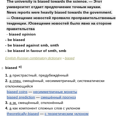
The university is biased towards the science. — Этот
университет отдает предпочиение точным наукам.
News reports were heavily biased towards the government.
— Освещение новостей проявило проправительственные
тенденции. /Освещение новостей было явно на стороне
правительства
-
biased opinion
- be biased
- be biased against smb, smth
- be biased in favour of smth, smb
English-Russian combinatory dictionary
biased
>
biased
8
1.
a
пристрастный, предубеждённый
2.
a спец.
смещённый, несимметричный; систематически
отклоняющийся
biased coins
—
несимметричные монеты
biased prediction
—
смещённый прогноз
3.
a эк.
смещённый, отклонённый
4.
a
как компонент сложных слов с уклоном
theoretically-biased
—
с теоретическим уклоном