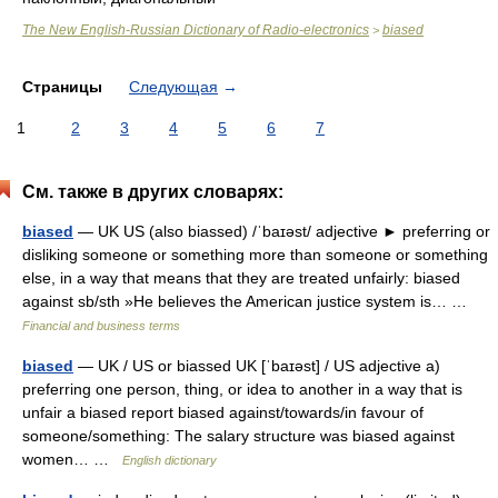
The New English-Russian Dictionary of Radio-electronics
biased
>
Страницы
Следующая
→
1
2
3
4
5
6
7
См. также в других словарях:
biased
— UK US (also biassed) /ˈbaɪəst/ adjective ► preferring or
disliking someone or something more than someone or something
else, in a way that means that they are treated unfairly: biased
against sb/sth »He believes the American justice system is… …
Financial and business terms
biased
— UK / US or biassed UK [ˈbaɪəst] / US adjective a)
preferring one person, thing, or idea to another in a way that is
unfair a biased report biased against/towards/in favour of
someone/something: The salary structure was biased against
women… …
English dictionary