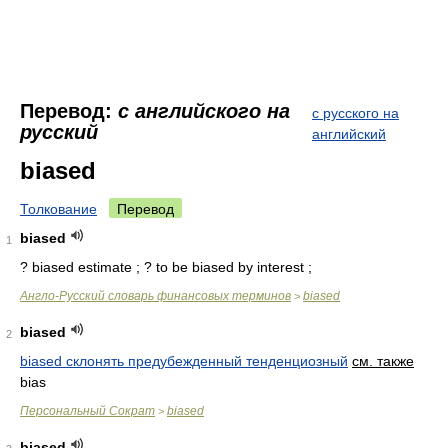
Перевод:
с английского на
с русского на
русский
английский
biased
Толкование
Перевод
biased
1
? biased estimate ; ? to be biased by interest ;
Англо-Русский словарь финансовых терминов
biased
>
biased
2
biased склонять предубежденный тенденциозный
см. также
bias
Персональный Сократ
biased
>
biased