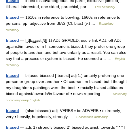
biased
— index disadvantageous, ex parte, exclusive (limited),
illiberal, interested, one sided, parochial, par …
Law dictionary
biased
— 1610s in reference to bowling, 1660s in reference to
persons; pp. adjective from BIAS (Cf. bias) (v.) …
Etymology
dictionary
biased
— [[t]ba͟ɪ͟əst[/t]] 1) ADJ GRADED: usu v link ADJ, oft ADJ
against/in favour of n If someone is biased, they prefer one group
of people to another, and behave unfairly as a result. You can also
say that a process or system is biased. He seemed a… …
English
dictionary
biased
— bi|ased biassed [ˈbaıəst] adj 1.) unfairly preferring one
person or group over another ▪ Of course I m biased, but I thought
my daughter s paintings were the best. ▪ racially biased attitudes
biased against/towards/in favour of ▪ news reporting… …
Dictionary
of contemporary English
biased
— (also biassed) adj. VERBS ▪ be ADVERB ▪ extremely,
very ▪ heavily, hopelessly, strongly …
Collocations dictionary
biased
— adj. 1) strongly biased 2) biased against; towards * * * [