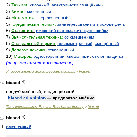
2)
Техника:
склонный
,
электрически смещённый
3)
Химия:
склонённый
4)
Математика:
перекошенный
5)
Юридический термин:
заинтересованный в исходе дела
6)
Статистика:
имеющий систематическую ошибку
7)
Вычислительная техника:
со смещением
8)
Специальный термин:
несимметричный
,
смещённый
9)
Деловая лексика:
отклонённый
10)
Макаров:
односторонний
,
скошенный
,
отклоняющийся
(напр. от ожидаемого значения)
Универсальный англо-русский словарь
biased
>
biased
14
предубеждённый, тенденцио́зный
biased ed opinion
— предвзя́тое мне́ние
The Americanisms. English-Russian dictionary.
biased
>
biased
15
смещенный