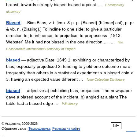
baɪəst] towards strongly biased biased against …
Combinatory
dictionary
Biased
— Bias Bi as, v. t. [imp. & p. p. {Biased} (b[imac] ast); p. pr.
& vb. n. {Biasing}.] To incline to one side; to give a particular
direction to; to influence; to prejudice; to prepossess. [1913
Webster] Me it had not biased in the one direction,… …
The
Collaborative International Dictionary of English
biased
— adjective Date: 1649 1. exhibiting or characterized by
bias; especially prejudiced 2. tending to yield one outcome more
frequently than others in a statistical experiment < a biased coin >
3. having an expected value different …
New Collegiate Dictionary
biased
— adjective a) exhibiting bias; prejudiced The newspaper
gave a biased account of the incident. b) angled at a slant The
table had a biased edge …
Wiktionary
© Академик, 2000-2026
18+
Обратная связь:
Техподдержка
,
Реклама на сайте