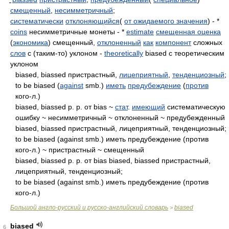
смещенный
,
несимметричный
;
систематически
отклоняющийся
(
от ожидаемого значения
) - *
coins
несимметричные монеты - *
estimate
смещенная оценка
(
экономика
) смещенный,
отклоненный
как
компонент
сложных
слов
с (таким-то) уклоном -
theoretically
biased с теоретическим
уклоном
biased, biassed пристрастный,
лицеприятный
,
тенденциозный
;
to be biased (
against
smb.)
иметь
предубеждение
(
против
кого-л.)
biased, biassed p. p. от bias ~
стат
.
имеющий
систематическую
ошибку ~ несимметричный ~ отклоненный ~ предубежденный
biased, biassed пристрастный, лицеприятный, тенденциозный;
to be biased (against smb.) иметь предубеждение (против
кого-л.) ~ пристрастный ~ смещенный
biased, biassed p. p. от bias biased, biassed пристрастный,
лицеприятный, тенденциозный;
to be biased (against smb.) иметь предубеждение (против
кого-л.)
Большой англо-русский и русско-английский словарь
biased
>
biased
6