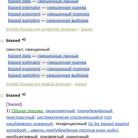
biased data
—
смещенные данные
biased estimator
—
смещенная оценка
biased exponent
—
смещенный порядок
biased sampling
—
смещенная выборка
English-Russian big polytechnic dictionary
biased
>
biased
12
сместил; смещенный
biased data
—
смещенные данные
biased estimator
—
смещенная оценка
biased exponent
—
смещенный порядок
biased sampling
—
смещенная выборка
English-Russian big medical dictionary
biased
>
biased
13
['baɪəst]
1)
Общая лексика:
лицеприятный
,
предубеждённый
,
пристрастный
,
систематически отклоняющийся
(от
ожидаемого значения)
, тенденциозный
(to be biased against
somebody - иметь предубеждение против кого-либо)
,
необъективный, предвзятый, оценочный