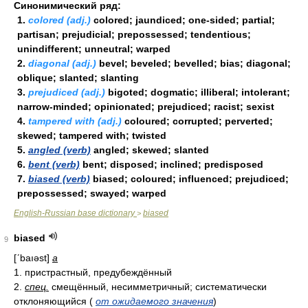
Синонимический ряд:
1.
colored (adj.)
colored; jaundiced; one-sided; partial;
partisan; prejudicial; prepossessed; tendentious;
unindifferent; unneutral; warped
2.
diagonal (adj.)
bevel; beveled; bevelled; bias; diagonal;
oblique; slanted; slanting
3.
prejudiced (adj.)
bigoted; dogmatic; illiberal; intolerant;
narrow-minded; opinionated; prejudiced; racist; sexist
4.
tampered with (adj.)
coloured; corrupted; perverted;
skewed; tampered with; twisted
5.
angled (verb)
angled; skewed; slanted
6.
bent (verb)
bent; disposed; inclined; predisposed
7.
biased (verb)
biased; coloured; influenced; prejudiced;
prepossessed; swayed; warped
English-Russian base dictionary
biased
>
biased
9
[ʹbaıəst]
a
1. пристрастный, предубеждённый
2.
спец.
смещённый, несимметричный; систематически
отклоняющийся (
от ожидаемого значения
)