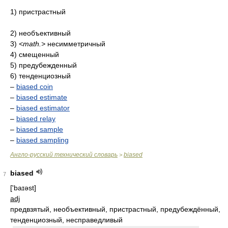
1) пристрастный
2) необъективный
3)
<math.>
несимметричный
4) смещенный
5) предубежденный
6) тенденциозный
–
biased coin
–
biased estimate
–
biased estimator
–
biased relay
–
biased sample
–
biased sampling
Англо-русский технический словарь
biased
>
biased
7
['baɪəst]
adj
предвзятый, необъективный, пристрастный, предубеждённый,
тенденциозный, несправедливый