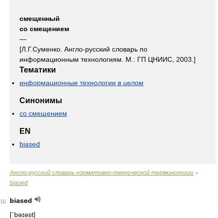
смещенный
со смещением
—
[Л.Г.Суменко. Англо-русский словарь по
информационным технологиям. М.: ГП ЦНИИС, 2003.]
Тематики
информационные технологии в целом
Синонимы
со смещением
EN
biased
Англо-русский словарь нормативно-технической терминологии
>
biased
biased
16
[`bəɪəst]