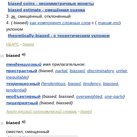
biased coins - несимметричные монеты
biased estimate - смещённая оценка
3.
эк.
смещённый, отклонённый
4. (-biased)
как компонент сложных слов
с (
таким-то
)
уклоном
theoretically-biased - с теоретическим уклоном
НБАРС
biased
>
biased
10
тенденциозный
имя прилагательное:
пристрастный
(biased,
partial
,
biassed
,
discriminatory
,
unfair
,
inequitable
)
тенденциозный
(
tendentious
,
biased
,
tendency
,
biassed
,
tendential
)
необъективный
(biased, biassed,
overweighted
,
one-party
)
лицеприятный
(biased, biassed)
Англо-русский синонимический словарь
biased
>
biased
11
сместил; смещенный