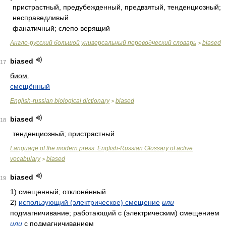
пристрастный, предубежденный, предвзятый, тенденциозный;
несправедливый
фанатичный; слепо верящий
Англо-русский большой универсальный переводческий словарь
biased
>
biased
17
биом.
смещённый
English-russian biological dictionary
biased
>
biased
18
тенденциозный; пристрастный
Language of the modern press. English-Russian Glossary of active
vocabulary
biased
>
biased
19
1)
смещенный; отклонённый
2)
использующий (электрическое) смещение
или
подмагничивание; работающий с (электрическим) смещением
или
с подмагничиванием