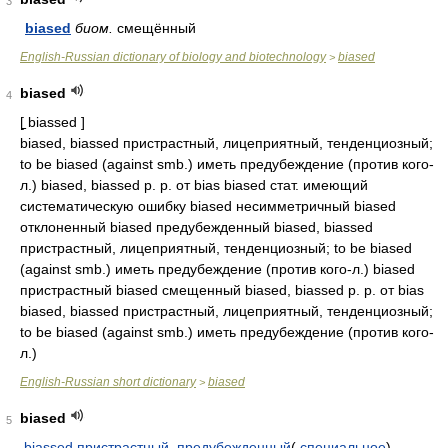
3
biased
биом.
смещённый
English-Russian dictionary of biology and biotechnology
biased
>
biased
4
[̠ biassed ]
biased, biassed пристрастный, лицеприятный, тенденциозный;
to be biased (against smb.) иметь предубеждение (против кого-
л.) biased, biassed p. p. от bias biased стат. имеющий
систематическую ошибку biased несимметричный biased
отклоненный biased предубежденный biased, biassed
пристрастный, лицеприятный, тенденциозный; to be biased
(against smb.) иметь предубеждение (против кого-л.) biased
пристрастный biased смещенный biased, biassed p. p. от bias
biased, biassed пристрастный, лицеприятный, тенденциозный;
to be biased (against smb.) иметь предубеждение (против кого-
л.)
English-Russian short dictionary
biased
>
biased
5
̠
biassed
пристрастный
,
предубежденный
(
специальное
)