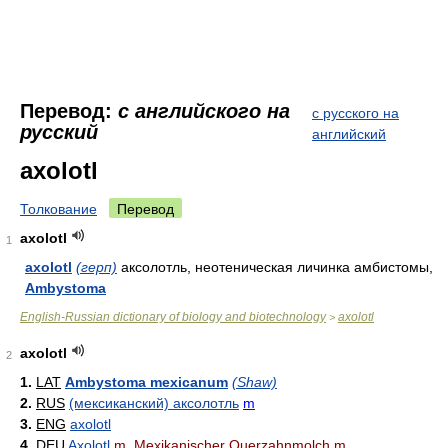
Перевод:
с английского на
с русского на
русский
английский
axolotl
Толкование
Перевод
axolotl
1
axolotl
(герп)
аксолотль, неотеническая личинка амбистомы,
Ambystoma
English-Russian dictionary of biology and biotechnology
axolotl
>
axolotl
2
1.
LAT
Ambystoma mexicanum
(Shaw)
2.
RUS
(мексиканский) аксолотль
m
3.
ENG
axolotl
4.
DEU
Axolotl
m
, Mexikanischer Querzahnmolch
m