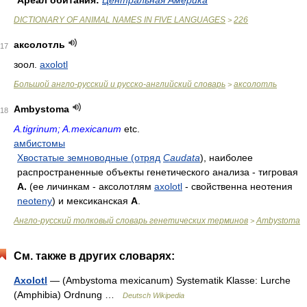
Ареал обитания:
Центральная Америка
DICTIONARY OF ANIMAL NAMES IN FIVE LANGUAGES
226
>
аксолотль
17
зоол.
axolotl
Большой англо-русский и русско-английский словарь
аксолотль
>
Ambystoma
18
A.tigrinum; A.mexicanum
etc.
амбистомы
Хвостатые земноводные (отряд
Caudata
), наиболее
распространенные объекты генетического анализа - тигровая
А.
(ее личинкам - аксолотлям
axolotl
- свойственна неотения
neoteny
) и мексиканская
А
.
Англо-русский толковый словарь генетических терминов
Ambystoma
>
См. также в других словарях:
Axolotl
— (Ambystoma mexicanum) Systematik Klasse: Lurche
(Amphibia) Ordnung …
Deutsch Wikipedia