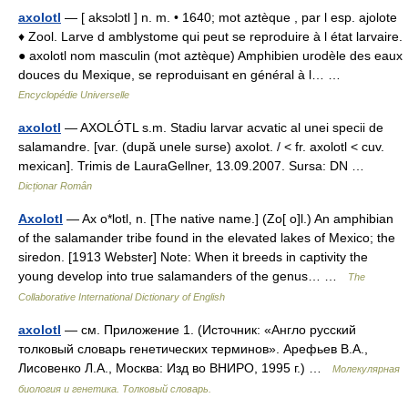
axolotl
— [ aksɔlɔtl ] n. m. • 1640; mot aztèque , par l esp. ajolote
♦ Zool. Larve d amblystome qui peut se reproduire à l état larvaire.
● axolotl nom masculin (mot aztèque) Amphibien urodèle des eaux
douces du Mexique, se reproduisant en général à l… …
Encyclopédie Universelle
axolotl
— AXOLÓTL s.m. Stadiu larvar acvatic al unei specii de
salamandre. [var. (după unele surse) axolot. / < fr. axolotl < cuv.
mexican]. Trimis de LauraGellner, 13.09.2007. Sursa: DN …
Dicționar Român
Axolotl
— Ax o*lotl, n. [The native name.] (Zo[ o]l.) An amphibian
of the salamander tribe found in the elevated lakes of Mexico; the
siredon. [1913 Webster] Note: When it breeds in captivity the
young develop into true salamanders of the genus… …
The
Collaborative International Dictionary of English
axolotl
— см. Приложение 1. (Источник: «Англо русский
толковый словарь генетических терминов». Арефьев В.А.,
Лисовенко Л.А., Москва: Изд во ВНИРО, 1995 г.) …
Молекулярная
биология и генетика. Толковый словарь.