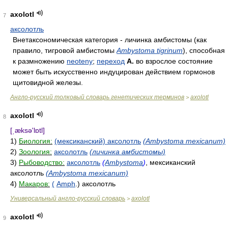
axolotl
7
аксолотль
Внетаксономическая категория - личинка амбистомы (как
правило, тигровой амбистомы
Ambystoma tigrinum
), способная
к размножению
neoteny
;
переход
А.
во взрослое состояние
может быть искусственно индуцирован действием гормонов
щитовидной железы.
Англо-русский толковый словарь генетических терминов
axolotl
>
axolotl
8
[ˌæksə'lɒtl]
1)
Биология:
(мексиканский) аксолотль
(Ambystoma mexicanum)
2)
Зоология:
аксолотль
(личинка амбистомы)
3)
Рыбоводство:
аксолотль
(
Ambystoma
)
, мексиканский
аксолотль
(Ambystoma mexicanum)
4)
Макаров:
(
Amph
.) аксолотль
Универсальный англо-русский словарь
axolotl
>
axolotl
9