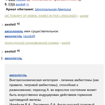
5.
FRA
axolotl
m
Ареал обитания:
Центральная Америка
DICTIONARY OF ANIMAL NAMES IN FIVE LANGUAGES
axolotl
>
axolotl
3
аксолотль
имя существительное:
аксолотль
(axolotl)
Англо-русский синонимический словарь
axolotl
>
axolotl
4
аксолотль
аксолотль
Внетаксономическая категория - личинка амбистомы (как
правило, тигровой амбистомы), способная к
размножению; переход А. во взрослое состояние может
быть искусственно индуцирован действием гормонов
щитовидной железы.
[Арефьев В.А., Лисовенко Л.А. Англо-русский толковый