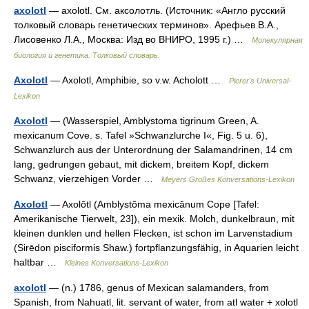
axolotl
— axolotl. См. аксолотль. (Источник: «Англо русский
толковый словарь генетических терминов». Арефьев В.А.,
Лисовенко Л.А., Москва: Изд во ВНИРО, 1995 г.) …
Молекулярная
биология и генетика. Толковый словарь.
Axolotl
— Axolotl, Amphibie, so v.w. Acholott …
Pierer's Universal-
Lexikon
Axolotl
— (Wasserspiel, Amblystoma tigrinum Green, A.
mexicanum Cove. s. Tafel »Schwanzlurche I«, Fig. 5 u. 6),
Schwanzlurch aus der Unterordnung der Salamandrinen, 14 cm
lang, gedrungen gebaut, mit dickem, breitem Kopf, dickem
Schwanz, vierzehigen Vorder …
Meyers Großes Konversations-Lexikon
Axolotl
— Axolōtl (Amblystŏma mexicānum Cope [Tafel:
Amerikanische Tierwelt, 23]), ein mexik. Molch, dunkelbraun, mit
kleinen dunklen und hellen Flecken, ist schon im Larvenstadium
(Sirēdon pisciformis Shaw.) fortpflanzungsfähig, in Aquarien leicht
haltbar …
Kleines Konversations-Lexikon
axolotl
— (n.) 1786, genus of Mexican salamanders, from
Spanish, from Nahuatl, lit. servant of water, from atl water + xolotl