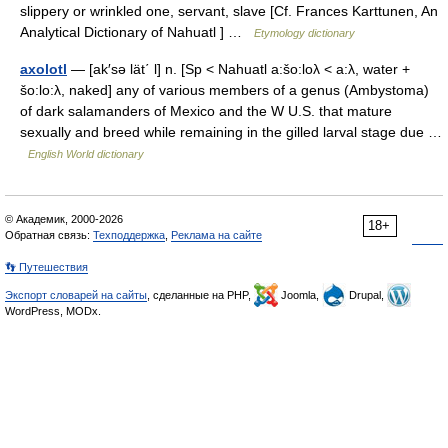
slippery or wrinkled one, servant, slave [Cf. Frances Karttunen, An
Analytical Dictionary of Nahuatl ] …
Etymology dictionary
axolotl
— [ak′sə lät΄ l] n. [Sp < Nahuatl a:šo:loλ < a:λ, water +
šo:lo:λ, naked] any of various members of a genus (Ambystoma)
of dark salamanders of Mexico and the W U.S. that mature
sexually and breed while remaining in the gilled larval stage due …
English World dictionary
© Академик, 2000-2026
18+
Обратная связь:
Техподдержка
,
Реклама на сайте
👣 Путешествия
Экспорт словарей на сайты
, сделанные на PHP,
Joomla,
Drupal,
WordPress, MODx.