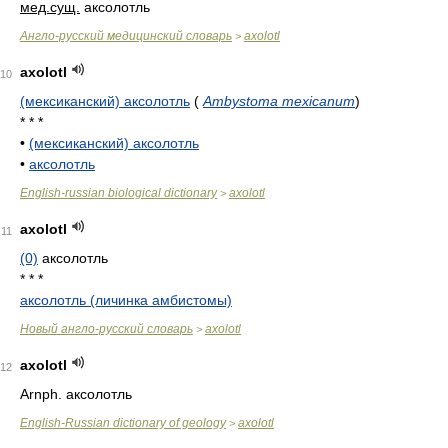
мед.
сущ.
аксолотль
Англо-русский медицинский словарь
axolotl
>
axolotl
10
(мексиканский) аксолотль
(
Ambystoma mexicanum
)
* * *
•
(мексиканский) аксолотль
•
аксолотль
English-russian biological dictionary
axolotl
>
axolotl
11
(0)
аксолотль
* * *
аксолотль (личинка амбистомы)
Новый англо-русский словарь
axolotl
>
axolotl
12
Arnph. аксолотль
English-Russian dictionary of geology
axolotl
>