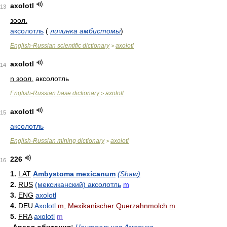
axolotl
13
зоол.
аксолотль
(
личинка амбистомы
)
English-Russian scientific dictionary
axolotl
>
axolotl
14
n зоол.
аксолотль
English-Russian base dictionary
axolotl
>
axolotl
15
аксолотль
English-Russian mining dictionary
axolotl
>
226
16
1.
LAT
Ambystoma mexicanum
(Shaw)
2.
RUS
(мексиканский) аксолотль
m
3.
ENG
axolotl
4.
DEU
Axolotl
m
, Mexikanischer Querzahnmolch
m
5.
FRA
axolotl
m