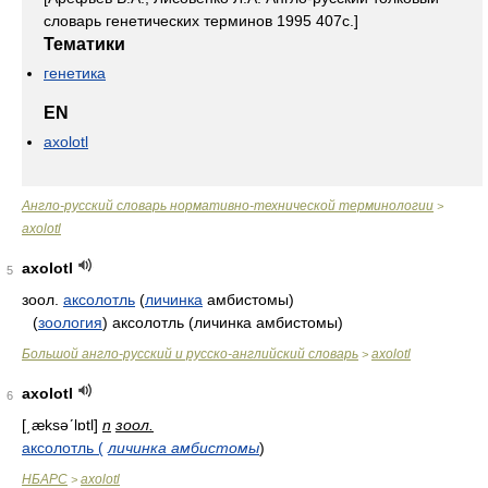
словарь генетических терминов 1995 407с.]
Тематики
генетика
EN
axolotl
Англо-русский словарь нормативно-технической терминологии
>
axolotl
axolotl
5
зоол.
аксолотль
(
личинка
амбистомы)
(
зоология
) аксолотль (личинка амбистомы)
Большой англо-русский и русско-английский словарь
axolotl
>
axolotl
6
[͵æksəʹlɒtl]
n
зоол.
аксолотль (
личинка амбистомы
)
НБАРС
axolotl
>