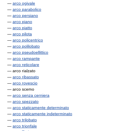
—
arco ogivale
—
arco parabolico
—
arco persiano
—
arco piano
—
arco piatto
—
arco pilota
—
arco policentrico
—
arco polilobato
—
arco pseudoellittico
—
arco rampante
—
arco reticolare
— arco rialzato
—
arco ribassato
—
arco rovescio
— arco scemo
—
arco senza cerniera
—
arco spezzato
—
arco staticamente determinato
—
arco staticamente indeterminato
—
arco trilobato
—
arco trionfale