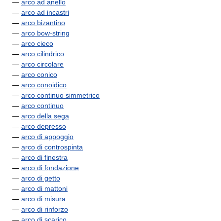
—
arco ad anello
—
arco ad incastri
—
arco bizantino
—
arco bow-string
—
arco cieco
—
arco cilindrico
—
arco circolare
—
arco conico
—
arco conoidico
—
arco continuo simmetrico
—
arco continuo
—
arco della sega
—
arco depresso
—
arco di appoggio
—
arco di controspinta
—
arco di finestra
—
arco di fondazione
—
arco di getto
—
arco di mattoni
—
arco di misura
—
arco di rinforzo
—
arco di scarico