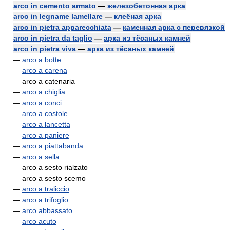
arco in cemento armato
—
железобетонная арка
arco in legname lamellare
—
клеёная арка
arco in pietra apparecchiata
—
каменная арка с перевязкой
arco in pietra da taglio
—
арка из тёсаных камней
arco in pietra viva
—
арка из тёсаных камней
—
arco a botte
—
arco a carena
— arco a catenaria
—
arco a chiglia
—
arco a conci
—
arco a costole
—
arco a lancetta
—
arco a paniere
—
arco a piattabanda
—
arco a sella
— arco a sesto rialzato
— arco a sesto scemo
—
arco a traliccio
—
arco a trifoglio
—
arco abbassato
—
arco acuto