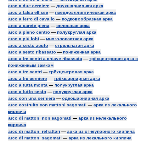
arco a due cerniere
—
двухшарнирная арка
arco a falsa ellisse
—
псевдоэллиптическая арка
arco a ferro di cavallo
—
подковообразная арка
arco a parete piena
—
сплошная арка
arco a pieno centro
—
полукруглая арка
arco a più lobi
—
многолопастная арка
arco a sesto acuto
—
стрельчатая арка
arco a sesto ribassato
—
пониженная арка
arco a tre centri a chiave ribassata
—
трёхцентровая арка с
пониженным замком
arco a tre centri
—
трёхцентровая арка
arco a tre cerniere
—
трёхшарнирная арка
arco a tutta monta
—
полукруглая арка
arco a tutto sesto
—
полукруглая арка
arco con una cerniera
—
одношарнирная арка
arco costruito con mattoni sagomati
—
арка из лекального
кирпича
arco di mattoni non sagomati
—
арка из нелекального
кирпича
arco di mattoni refrattari
—
арка из огнеупорного кирпича
arco di mattoni sagomati
—
арка из лекального кирпича