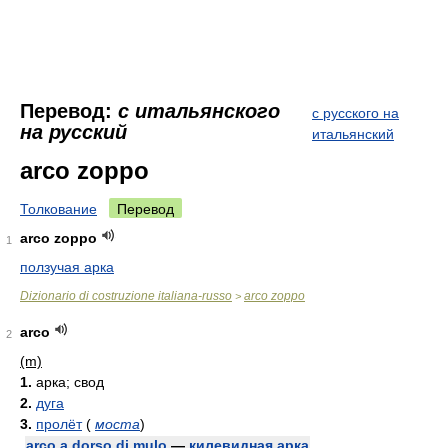
Перевод:
с итальянского
с русского на
на русский
итальянский
arco zoppo
Толкование
Перевод
arco zoppo
1
ползучая арка
Dizionario di costruzione italiana-russo
arco zoppo
>
arco
2
(m)
1.
арка; свод
2.
дуга
3.
пролёт
(
моста
)
arco a dorso di mulo
—
килевидная арка