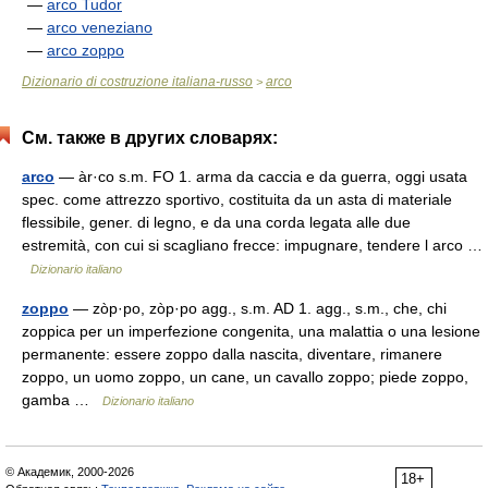
—
arco Tudor
—
arco veneziano
—
arco zoppo
Dizionario di costruzione italiana-russo
arco
>
См. также в других словарях:
arco
— àr·co s.m. FO 1. arma da caccia e da guerra, oggi usata
spec. come attrezzo sportivo, costituita da un asta di materiale
flessibile, gener. di legno, e da una corda legata alle due
estremità, con cui si scagliano frecce: impugnare, tendere l arco …
Dizionario italiano
zoppo
— zòp·po, zòp·po agg., s.m. AD 1. agg., s.m., che, chi
zoppica per un imperfezione congenita, una malattia o una lesione
permanente: essere zoppo dalla nascita, diventare, rimanere
zoppo, un uomo zoppo, un cane, un cavallo zoppo; piede zoppo,
gamba …
Dizionario italiano
© Академик, 2000-2026
18+