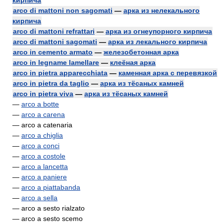
кирпича
arco di mattoni non sagomati
—
арка из нелекального
кирпича
arco di mattoni refrattari
—
арка из огнеупорного кирпича
arco di mattoni sagomati
—
арка из лекального кирпича
arco in cemento armato
—
железобетонная арка
arco in legname lamellare
—
клеёная арка
arco in pietra apparecchiata
—
каменная арка с перевязкой
arco in pietra da taglio
—
арка из тёсаных камней
arco in pietra viva
—
арка из тёсаных камней
—
arco a botte
—
arco a carena
— arco a catenaria
—
arco a chiglia
—
arco a conci
—
arco a costole
—
arco a lancetta
—
arco a paniere
—
arco a piattabanda
—
arco a sella
— arco a sesto rialzato
— arco a sesto scemo