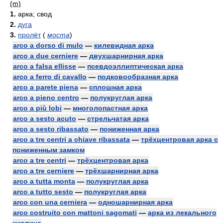
(m)
1.
арка; свод
2.
дуга
3.
пролёт
(
моста
)
arco a dorso di mulo
—
килевидная арка
arco a due cerniere
—
двухшарнирная арка
arco a falsa ellisse
—
псевдоэллиптическая арка
arco a ferro di cavallo
—
подковообразная арка
arco a parete piena
—
сплошная арка
arco a pieno centro
—
полукруглая арка
arco a più lobi
—
многолопастная арка
arco a sesto acuto
—
стрельчатая арка
arco a sesto ribassato
—
пониженная арка
arco a tre centri a chiave ribassata
—
трёхцентровая арка с
пониженным замком
arco a tre centri
—
трёхцентровая арка
arco a tre cerniere
—
трёхшарнирная арка
arco a tutta monta
—
полукруглая арка
arco a tutto sesto
—
полукруглая арка
arco con una cerniera
—
одношарнирная арка
arco costruito con mattoni sagomati
—
арка из лекального