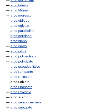
—
arco lanceolato
—
arco lobato
—
arco Monier
—
arco moresco
—
arco obliquo
—
arco ogivale
—
arco parabolico
—
arco persiano
—
arco piano
—
arco piatto
—
arco pilota
—
arco policentrico
—
arco polilobato
—
arco pseudoellittico
—
arco rampante
—
arco reticolare
— arco rialzato
—
arco ribassato
—
arco rovescio
— arco scemo
—
arco senza cerniera
—
arco spezzato