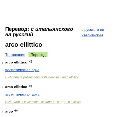
Перевод:
с итальянского
с русского на
на русский
итальянский
arco ellittico
Толкование
Перевод
arco ellittico
1
эллиптическая арка
Dictionnaire polytechnique italo-russe
arco ellittico
>
arco ellittico
2
эллиптическая арка
Dizionario di costruzione italiana-russo
arco ellittico
>
arco
3