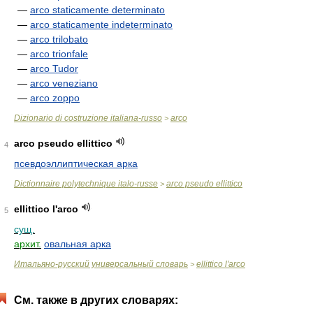
—
arco staticamente determinato
—
arco staticamente indeterminato
—
arco trilobato
—
arco trionfale
—
arco Tudor
—
arco veneziano
—
arco zoppo
Dizionario di costruzione italiana-russo
arco
>
arco pseudo ellittico
4
псевдоэллиптическая арка
Dictionnaire polytechnique italo-russe
arco pseudo ellittico
>
ellittico l'arco
5
сущ.
архит.
овальная арка
Итальяно-русский универсальный словарь
ellittico l'arco
>
См. также в других словарях: