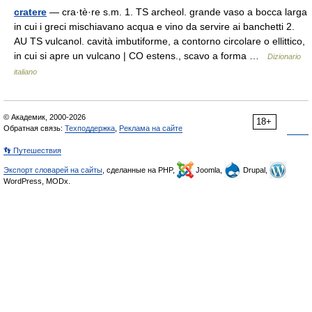
cratere
— cra·tè·re s.m. 1. TS archeol. grande vaso a bocca larga
in cui i greci mischiavano acqua e vino da servire ai banchetti 2.
AU TS vulcanol. cavità imbutiforme, a contorno circolare o ellittico,
in cui si apre un vulcano | CO estens., scavo a forma …
Dizionario
italiano
© Академик, 2000-2026
18+
Обратная связь:
Техподдержка
,
Реклама на сайте
👣 Путешествия
Экспорт словарей на сайты
, сделанные на PHP,
Joomla,
Drupal,
WordPress, MODx.