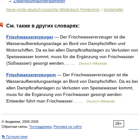
→
Zwangsumlaufverdampfer
Neue große deutsch-russische Wörterbuch Polytechnic
Verdampfer
>
См. также в других словарях:
Frischwassererzeuger
— Der Frischwassererzeuger ist die
Wasseraufbereitungsanlage an Bord von Dampfschiffen und
Motorschiffen. Da es bei allen Dampfkraftanlagen zu Verlusten von
Speisewasser kommt, muss für die Ergänzung von Frischwasser
(Süßwasser) gesorgt werden.… …
Deutsch Wikipedia
Frischwassererzeugern
— Der Frischwassererzeuger ist die
Wasseraufbereitungsanlage an Bord von Dampfschiffen. Da es bei
allen Dampfkraftanlagen zu Verlusten von Speisewasser kommt,
muss für die Ergänzung von Frischwasser gesorgt werden.
Entweder führt man Frischwasser… …
Deutsch Wikipedia
© Академик, 2000-2026
18+
Обратная связь:
Техподдержка
,
Реклама на сайте
👣 Путешествия