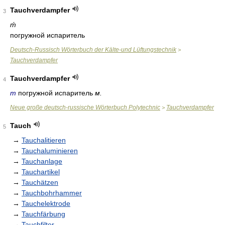
Tauchverdampfer
3
ḿ
погружной испаритель
Deutsch-Russisch Wörterbuch der Kälte-und Lüftungstechnik
>
Tauchverdampfer
Tauchverdampfer
4
m
погружной испаритель
м.
Neue große deutsch-russische Wörterbuch Polytechnic
Tauchverdampfer
>
Tauch
5
→
Tauchalitieren
→
Tauchaluminieren
→
Tauchanlage
→
Tauchartikel
→
Tauchätzen
→
Tauchbohrhammer
→
Tauchelektrode
→
Tauchfärbung
→
Tauchfilter