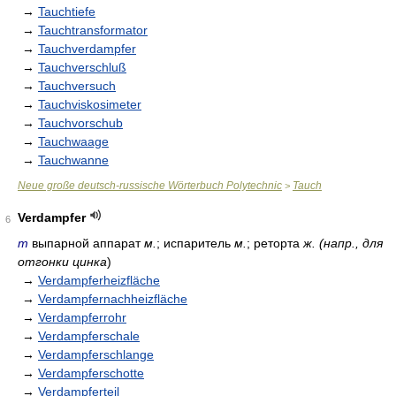
→
Tauchtiefe
→
Tauchtransformator
→
Tauchverdampfer
→
Tauchverschluß
→
Tauchversuch
→
Tauchviskosimeter
→
Tauchvorschub
→
Tauchwaage
→
Tauchwanne
Neue große deutsch-russische Wörterbuch Polytechnic
Tauch
>
Verdampfer
6
m
выпарной аппарат
м.
; испаритель
м.
; реторта
ж. (напр., для
отгонки цинка
)
→
Verdampferheizfläche
→
Verdampfernachheizfläche
→
Verdampferrohr
→
Verdampferschale
→
Verdampferschlange
→
Verdampferschotte
→
Verdampferteil