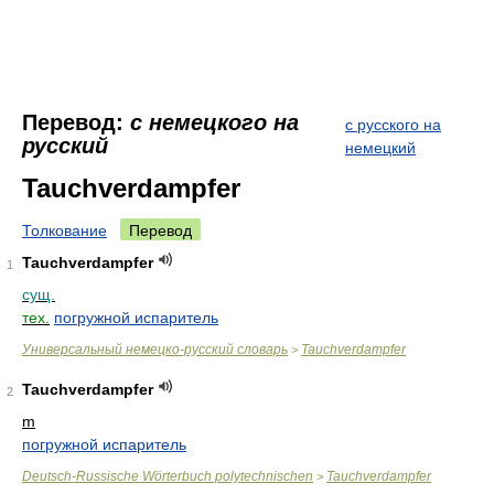
Перевод:
с немецкого на
с русского на
русский
немецкий
Tauchverdampfer
Толкование
Перевод
Tauchverdampfer
1
сущ.
тех.
погружной испаритель
Универсальный немецко-русский словарь
Tauchverdampfer
>
Tauchverdampfer
2
m
погружной испаритель
Deutsch-Russische Wörterbuch polytechnischen
Tauchverdampfer
>