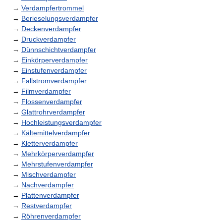
→
Verdampfertrommel
→
Berieselungsverdampfer
→
Deckenverdampfer
→
Druckverdampfer
→
Dünnschichtverdampfer
→
Einkörperverdampfer
→
Einstufenverdampfer
→
Fallstromverdampfer
→
Filmverdampfer
→
Flossenverdampfer
→
Glattrohrverdampfer
→
Hochleistungsverdampfer
→
Kältemittelverdampfer
→
Kletterverdampfer
→
Mehrkörperverdampfer
→
Mehrstufenverdampfer
→
Mischverdampfer
→
Nachverdampfer
→
Plattenverdampfer
→
Restverdampfer
→
Röhrenverdampfer