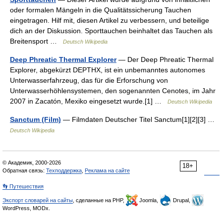
oder formalen Mängeln in die Qualitätssicherung Tauchen
eingetragen. Hilf mit, diesen Artikel zu verbessern, und beteilige
dich an der Diskussion. Sporttauchen beinhaltet das Tauchen als
Breitensport …
Deutsch Wikipedia
Deep Phreatic Thermal Explorer
— Der Deep Phreatic Thermal
Explorer, abgekürzt DEPTHX, ist ein unbemanntes autonomes
Unterwasserfahrzeug, das für die Erforschung von
Unterwasserhöhlensystemen, den sogenannten Cenotes, im Jahr
2007 in Zacatón, Mexiko eingesetzt wurde.[1] …
Deutsch Wikipedia
Sanctum (Film)
— Filmdaten Deutscher Titel Sanctum[1][2][3] …
Deutsch Wikipedia
© Академик, 2000-2026
18+
Обратная связь:
Техподдержка
,
Реклама на сайте
👣 Путешествия
Экспорт словарей на сайты
, сделанные на PHP,
Joomla,
Drupal,
WordPress, MODx.