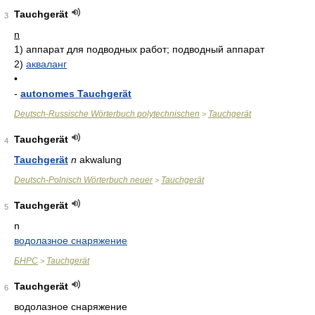
Tauchgerät
3
n
1)
аппарат для подводных работ; подводный аппарат
2)
акваланг
•
-
autonomes Tauchgerät
Deutsch-Russische Wörterbuch polytechnischen
Tauchgerät
>
Tauchgerät
4
Tauchgerät
n
akwalung
Deutsch-Polnisch Wörterbuch neuer
Tauchgerät
>
Tauchgerät
5
n
водолазное снаряжение
БНРС
Tauchgerät
>
Tauchgerät
6
водолазное снаряжение