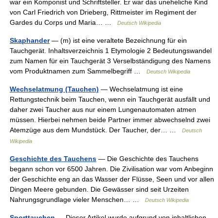
war ein Komponist und Schriftsteller. Er war das uneheliche Kind
von Carl Friedrich von Drieberg, Rittmeister im Regiment der
Gardes du Corps und Maria… …
Deutsch Wikipedia
Skaphander
— (m) ist eine veraltete Bezeichnung für ein
Tauchgerät. Inhaltsverzeichnis 1 Etymologie 2 Bedeutungswandel
zum Namen für ein Tauchgerät 3 Verselbständigung des Namens
vom Produktnamen zum Sammelbegriff …
Deutsch Wikipedia
Wechselatmung (Tauchen)
— Wechselatmung ist eine
Rettungstechnik beim Tauchen, wenn ein Tauchgerät ausfällt und
daher zwei Taucher aus nur einem Lungenautomaten atmen
müssen. Hierbei nehmen beide Partner immer abwechselnd zwei
Atemzüge aus dem Mundstück. Der Taucher, der… …
Deutsch
Wikipedia
Geschichte des Tauchens
— Die Geschichte des Tauchens
begann schon vor 6500 Jahren. Die Zivilisation war vom Anbeginn
der Geschichte eng an das Wasser der Flüsse, Seen und vor allen
Dingen Meere gebunden. Die Gewässer sind seit Urzeiten
Nahrungsgrundlage vieler Menschen… …
Deutsch Wikipedia
Sporttauchen
— Dieser Artikel wurde aufgrund von inhaltlichen