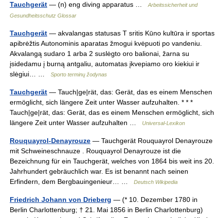
Tauchgerät
— (n) eng diving apparatus …
Arbeitssicherheit und
Gesundheitsschutz Glossar
Tauchgerät
— akvalangas statusas T sritis Kūno kultūra ir sportas
apibrėžtis Autonominis aparatas žmogui kvėpuoti po vandeniu.
Akvalangą sudaro 1 arba 2 suslėgto oro balionai, žarna su
įsidedamu į burną antgaliu, automatas įkvepiamo oro kiekiui ir
slėgiui… …
Sporto terminų žodynas
Tauchgerät
— Tauch|ge|rät, das: Gerät, das es einem Menschen
ermöglicht, sich längere Zeit unter Wasser aufzuhalten. * * *
Tauch|ge|rät, das: Gerät, das es einem Menschen ermöglicht, sich
längere Zeit unter Wasser aufzuhalten …
Universal-Lexikon
Rouquayrol-Denayrouze
— Tauchgerät Rouquayrol Denayrouze
mit Schweineschnauze . Rouquayrol Denayrouze ist die
Bezeichnung für ein Tauchgerät, welches von 1864 bis weit ins 20.
Jahrhundert gebräuchlich war. Es ist benannt nach seinen
Erfindern, dem Bergbauingenieur… …
Deutsch Wikipedia
Friedrich Johann von Drieberg
— (* 10. Dezember 1780 in
Berlin Charlottenburg; † 21. Mai 1856 in Berlin Charlottenburg)