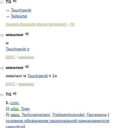
TG
17
→
Tauchgerät
→
Teilgürtel
Deutsch-Russische Marine Wörterbuch
TG
>
акваланг
18
м
Tauchgerät n
БНРС
акваланг
>
акваланг
19
акваланг м
Tauchgerät
n 1a
БНРС
акваланг
>
TG
20
1.
сокр.
1)
общ.
Togo
2)
авиа.
Tachogenerator
,
Triebwerksgondel
,
Гватемала
(
условное обозначение национальной принадлежности
самолёта
)