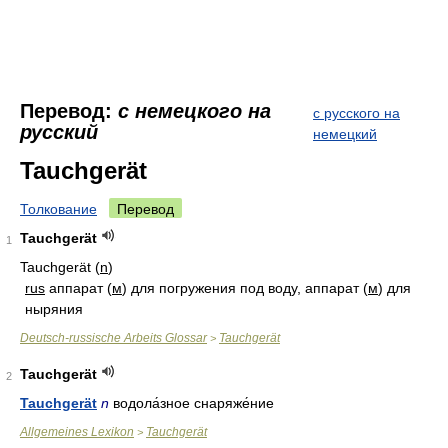
Перевод:
с немецкого на
с русского на
русский
немецкий
Tauchgerät
Толкование
Перевод
Tauchgerät
1
Tauchgerät (
n
)
rus
аппарат (
м
) для погружения под воду, аппарат (
м
) для
ныряния
Deutsch-russische Arbeits Glossar
Tauchgerät
>
Tauchgerät
2
Tauchgerät
n
водола́зное снаряже́ние
Allgemeines Lexikon
Tauchgerät
>