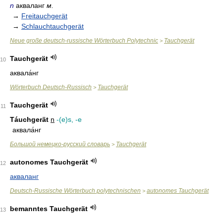
n
акваланг
м.
→
Freitauchgerät
→
Schlauchtauchgerät
Neue große deutsch-russische Wörterbuch Polytechnic
Tauchgerät
>
Tauchgerät
10
аквала́нг
Wörterbuch Deutsch-Russisch
Tauchgerät
>
Tauchgerät
11
Táuchgerät
n
-(e)s, -e
аквала́нг
Большой немецко-русский словарь
Tauchgerät
>
autonomes Tauchgerät
12
акваланг
Deutsch-Russische Wörterbuch polytechnischen
autonomes Tauchgerät
>
bemanntes Tauchgerät
13