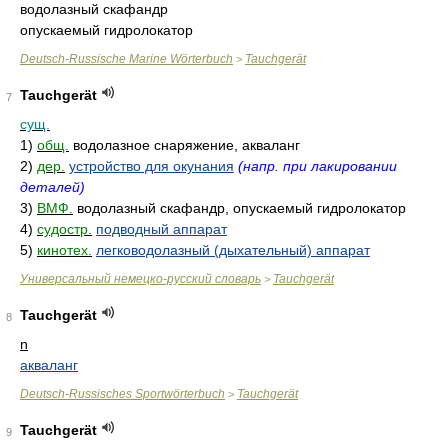
водолазный скафандр
опускаемый гидролокатор
Deutsch-Russische Marine Wörterbuch
Tauchgerät
>
Tauchgerät
7
сущ.
1)
общ.
водолазное снаряжение, акваланг
2)
дер.
устройство для окунания
(напр. при лакировании
деталей)
3)
ВМФ.
водолазный скафандр, опускаемый гидролокатор
4)
судостр.
подводный аппарат
5)
кинотех.
легководолазный (дыхательный) аппарат
Универсальный немецко-русский словарь
Tauchgerät
>
Tauchgerät
8
n
акваланг
Deutsch-Russisches Sportwörterbuch
Tauchgerät
>
Tauchgerät
9