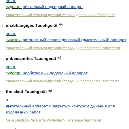
прил.
судостр.
обитаемый подводный аппарат
Универсальный немецко-русский словарь
bemanntes Tauchgerät
>
unabhängiges Tauchgerät
14
прил.
кинотех.
автономный легководолазный (дыхательный) аппарат
Универсальный немецко-русский словарь
unabhängiges Tauchgerät
>
unbemanntes Tauchgerät
15
прил.
судостр.
необитаемый подводный аппарат
Универсальный немецко-русский словарь
unbemanntes Tauchgerät
>
Kreislauf-Tauchgerät
16
n
дыхательный аппарат с закрытым контуром дыхания для
водолазных работ
Neue Deutsch-Russische Wörterbuch
Kreislauf-Tauchgerät
>