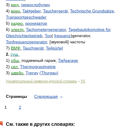
3)
мед.
тиреоглобулин
4)
воен.
Taktgeber
,
Tauchergerät
,
Technische Grundsätze
,
Transportgeschwader
5)
радио.
хронизатор
6)
электр.
Tachometergenerator
,
Tagebaulokomotive für
Gleichrichterbetrieb
,
Ton
(
frequenz
)generator,
Tonfrequenzgenerator
, [звуковой] частоты
7)
ВМФ.
Tauchgerät
,
Teilgürtel
2.
сущ.
1)
общ.
подземный гараж,
Tiefgarage
2)
сил.
Thermogravimetrie
3)
швейц.
Тургау
(Thurgau)
Универсальный немецко-русский словарь
TG
>
Страницы
Следующая
→
1
2
См. также в других словарях: