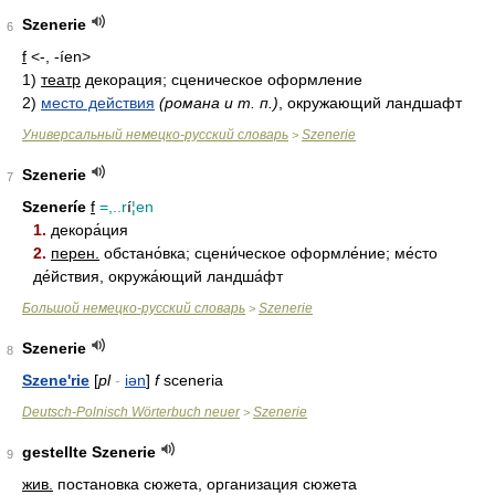
Szenerie
6
f
<-, -íen>
1)
театр
декорация; сценическое оформление
2)
место действия
(романа и т. п.)
, окружающий ландшафт
Универсальный немецко-русский словарь
Szenerie
>
Szenerie
7
Szeneríe
f
=,..r
í
¦en
1.
декора́ция
2.
перен.
обстано́вка; сцени́ческое оформле́ние; ме́сто
де́йствия, окружа́ющий ландша́фт
Большой немецко-русский словарь
Szenerie
>
Szenerie
8
Szene'rie
[
pl
-
iən
]
f
sceneria
Deutsch-Polnisch Wörterbuch neuer
Szenerie
>
gestellte Szenerie
9
жив.
постановка сюжета, организация сюжета