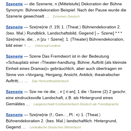
Szenerie
— die Szenerie, n (Mittelstufe) Dekoration der Bühne
Synonym: Bühnendekoration Beispiel: Nach der Pause wurde die
Szenerie gewechselt …
Extremes Deutsch
Szenerie
— Sze|ne|rie 〈f. 19〉 1. 〈Theat.〉 Bühnendekoration 2.
〈bes. Mal.〉 Rundblick, Landschaftsbild, Gegend [→ Szene] * * *
Sze|ne|rie, die; , n [zu ↑ Szene]: 1. (Theater) Bühnendekoration,
bild einer ↑ …
Universal-Lexikon
Szenerie
— Szene Das Fremdwort ist in der Bedeutung
»Schauplatz einer ‹Theater›handlung, Bühne; Auftritt (als kleinste
Einheit eines Dramas)« gebräuchlich, aber auch übertragen im
Sinne von »Vorgang, Hergang; Ansicht, Anblick; theatralischer
Auftritt;… …
Das Herkunftswörterbuch
Szenerie
— Sze·ne·rie die; ; n [ riːən]; 1 die ↑Szene (2) 2 geschr;
eine eindrucksvolle Landschaft, z.B. als Hintergrund eines
Gemäldes …
Langenscheidt Großwörterbuch Deutsch als Fremdsprache
Szenerie
— Sze|ne|rie 〈f.; Gen.: , Pl.: n〉 1. 〈Theat.〉
Bühnendekoration 2. 〈bes. Mal.〉 landschaftlich. Hintergrund,
Gegend …
Lexikalische Deutsches Wörterbuch