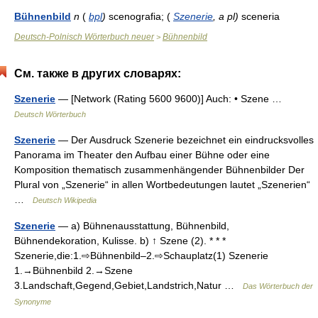
Bühnenbild
n
(
bpl
)
scenografia; (
Szenerie
,
a
pl
)
sceneria
Deutsch-Polnisch Wörterbuch neuer
Bühnenbild
>
См. также в других словарях:
Szenerie
— [Network (Rating 5600 9600)] Auch: • Szene …
Deutsch Wörterbuch
Szenerie
— Der Ausdruck Szenerie bezeichnet ein eindrucksvolles
Panorama im Theater den Aufbau einer Bühne oder eine
Komposition thematisch zusammenhängender Bühnenbilder Der
Plural von „Szenerie“ in allen Wortbedeutungen lautet „Szenerien“
…
Deutsch Wikipedia
Szenerie
— a) Bühnenausstattung, Bühnenbild,
Bühnendekoration, Kulisse. b) ↑ Szene (2). * * *
Szenerie,die:1.⇨Bühnenbild–2.⇨Schauplatz(1) Szenerie
1.→Bühnenbild 2.→Szene
3.Landschaft,Gegend,Gebiet,Landstrich,Natur …
Das Wörterbuch der
Synonyme