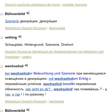
Deutsch-russische wörterbuch der kunst
gestellte Szenerie
>
Bühnenbild
10
Szenerie
декора́ция
,
декора́ции
Wörterbuch Deutsch-Russisch
Bühnenbild
>
setting
11
Schauplatz, Hintergrund, Szenerie, Drehort
Deutsch-Russische Wörterbuch der Redewendungen mit Adjektiven und
Partizipien
setting
>
wechselnd
12
bei
wechselnd
er Beleuchtung und Szenerie
при меня́ющемся
освеще́нии и декора́циях
.
mit
wechselnd
em Erfolg
с
переме́нным успе́хом
.
wechselnd
bewölkt
переме́нная
о́блачность
.
wie geht es dir? -
wechselnd
!
как пожива́ешь
? -
и
так
,
и так
! /
по-ра́зному
!
Wörterbuch Deutsch-Russisch
wechselnd
>
Bühnenbild
13