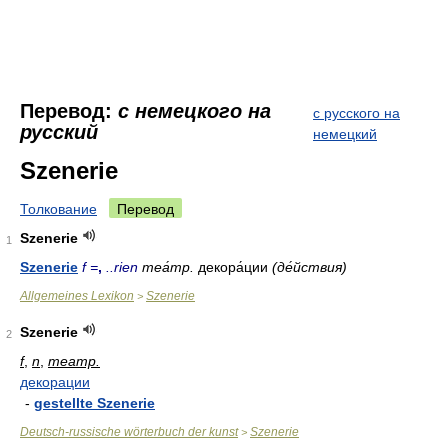
Перевод:
с немецкого на
с русского на
русский
немецкий
Szenerie
Толкование
Перевод
Szenerie
1
Szenerie
f =
,
..rien
теа́тр.
декора́ции
(де́йствия)
Allgemeines Lexikon
Szenerie
>
Szenerie
2
f
,
n
,
театр.
декорации
-
gestellte Szenerie
Deutsch-russische wörterbuch der kunst
Szenerie
>