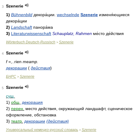
Szenerie
3
1)
Bühnenbild
декора́ции
.
wechselnde
Szenerie
изменя́ющиеся
декора́ции
2)
Landschaft
панора́ма
3)
Literaturwissenschaft
Schauplatz, Rahmen
ме́сто
де́йствия
Wörterbuch Deutsch-Russisch
Szenerie
>
Szenerie
4
f =
,..rien
театр.
декорации
(
действия
)
БНРС
Szenerie
>
Szenerie
5
сущ.
1)
общ.
декорация
2)
перен.
место действия, окружающий ландшафт, сценическое
оформление, обстановка
3)
театр.
декорации
(действия)
Универсальный немецко-русский словарь
Szenerie
>