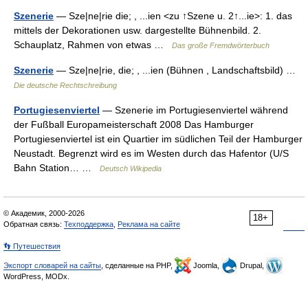
Szenerie
— Sze|ne|rie die; , ...ien <zu ↑Szene u. 2↑...ie>: 1. das
mittels der Dekorationen usw. dargestellte Bühnenbild. 2.
Schauplatz, Rahmen von etwas …
Das große Fremdwörterbuch
Szenerie
— Sze|ne|rie, die; , ...ien (Bühnen , Landschaftsbild) …
Die deutsche Rechtschreibung
Portugiesenviertel
— Szenerie im Portugiesenviertel während
der Fußball Europameisterschaft 2008 Das Hamburger
Portugiesenviertel ist ein Quartier im südlichen Teil der Hamburger
Neustadt. Begrenzt wird es im Westen durch das Hafentor (U/S
Bahn Station… …
Deutsch Wikipedia
© Академик, 2000-2026
18+
Обратная связь:
Техподдержка
,
Реклама на сайте
👣 Путешествия
Экспорт словарей на сайты
, сделанные на PHP,
Joomla,
Drupal,
WordPress, MODx.