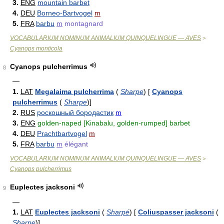
3.
ENG
mountain barbet
4.
DEU
Borneo-Bartvogel
m
5.
FRA
barbu
m
montagnard
VOCABULARIUM NOMINUM ANIMALIUM QUINQUELINGUE — AVES
>
Cyanops monticola
Cyanops pulcherrimus
8
—
1.
LAT
Megalaima pulcherrima
(
Sharpe
)
[
Cyanops
pulcherrimus
(
Sharpe
)
]
2.
RUS
роскошный бородастик
m
3.
ENG
golden-naped [Kinabalu, golden-rumped] barbet
4.
DEU
Prachtbartvogel
m
5.
FRA
barbu
m
élégant
VOCABULARIUM NOMINUM ANIMALIUM QUINQUELINGUE — AVES
>
Cyanops pulcherrimus
Euplectes jacksoni
9
—
1.
LAT
Euplectes jacksoni
(
Sharpé
)
[
Coliuspasser jacksoni
(
Sharpe
)
]