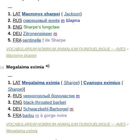
—
1.
LAT
Macronyx sharpei
(
Jackson
)
2.
RUS
скворцовый конёк
m
Шарпа
3.
ENG
Sharpe’s longclaw
4.
DEU
Zitronenpieper
m
5.
FRA
sentinelle
f
de Sharpe
VOCABULARIUM NOMINUM ANIMALIUM QUINQUELINGUE — AVES
>
Macronyx sharpei
Megalaima eximia
14
—
1.
LAT
Megalaima eximia
(
Sharpe
)
[
Cyanops eximius
(
Sharpe
)
]
2.
RUS
черногорлый бородастик
m
3.
ENG
black-throated barbet
4.
DEU
Schwarzkehl-Bartvogel
m
5.
FRA
barbu
m
à gorge noire
VOCABULARIUM NOMINUM ANIMALIUM QUINQUELINGUE — AVES
>
Megalaima eximia