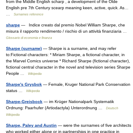
from the Middle English scharp , a development of the Olde
English pre 7th Century scearp meaning keen, active, quick. As…
…
Surnames reference
sharpe
— Indice creato dal premio Nobel William Sharpe, che
misura il rapporto rendimento / rischio di un attività finanziaria …
Glossario di economia e finanza
Sharpe (surname)
— Sharpe is a surname, and may refer
to:Fictional characters: * Miriam Sharpe, a fictional character, in
the Marvel Comics universe * Richard Sharpe (fictional character),
fictional central character in the novel and television series Sharpe
People …
Wikipedia
Sharpe's Grysbok
— Female, Kruger National Park Conservation
status …
Wikipedia
Sharpe-Greisbock
— im Krüger Nationalpark Systematik
Ordnung: Paarhufer (Artiodactyla) Unterordnung …
Deutsch
Wikipedia
Sharpe, Paley and Austin
— were the surnames of five architects
who worked either alone or in partnerships in one practice in