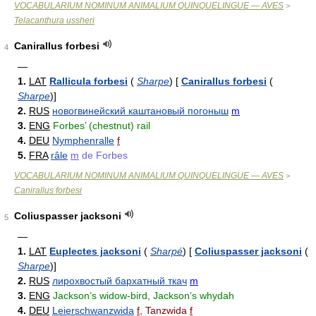
VOCABULARIUM NOMINUM ANIMALIUM QUINQUELINGUE — AVES
>
Telacanthura ussheri
Canirallus forbesi
4
—
1.
LAT
Rallicula forbesi
(
Sharpe
)
[
Canirallus forbesi
(
Sharpe
)
]
2.
RUS
новогвинейский каштановый погоныш
m
3.
ENG
Forbes’ (chestnut) rail
4.
DEU
Nymphenralle
f
5.
FRA
râle
m
de Forbes
VOCABULARIUM NOMINUM ANIMALIUM QUINQUELINGUE — AVES
>
Canirallus forbesi
Coliuspasser jacksoni
5
—
1.
LAT
Euplectes jacksoni
(
Sharpé
)
[
Coliuspasser jacksoni
(
Sharpe
)
]
2.
RUS
лирохвостый бархатный ткач
m
3.
ENG
Jackson’s widow-bird, Jackson’s whydah
4.
DEU
Leierschwanzwida
f
, Tanzwida
f