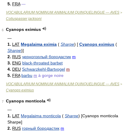
5.
FRA
—
VOCABULARIUM NOMINUM ANIMALIUM QUINQUELINGUE — AVES
>
Coliuspasser jacksoni
Cyanops eximius
6
—
1.
LAT
Megalaima eximia
(
Sharpe
)
[
Cyanops eximius
(
Sharpe
)
]
2.
RUS
черногорлый бородастик
m
3.
ENG
black-throated barbet
4.
DEU
Schwarzkehl-Bartvogel
m
5.
FRA
barbu
m
à gorge noire
VOCABULARIUM NOMINUM ANIMALIUM QUINQUELINGUE — AVES
>
Cyanops eximius
Cyanops monticola
7
—
1.
LAT
Megalaima monticola
(
Sharpe
)
[Cyanops monticola
Sharpe]
2.
RUS
горный бородастик
m