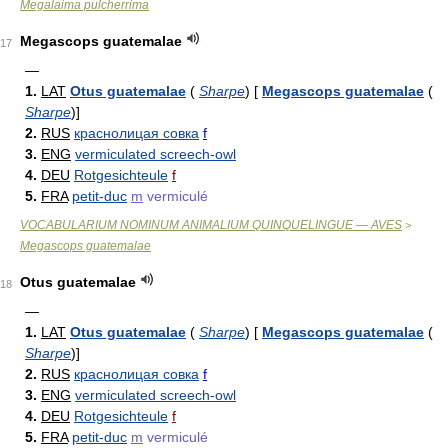
Megalaima pulcherrima
Megascops guatemalae
17
—
1.
LAT
Otus guatemalae
(
Sharpe
)
[
Megascops guatemalae
(
Sharpe
)
]
2.
RUS
краснолицая совка
f
3.
ENG
vermiculated screech-owl
4.
DEU
Rotgesichteule
f
5.
FRA
petit-duc
m
vermiculé
VOCABULARIUM NOMINUM ANIMALIUM QUINQUELINGUE — AVES
>
Megascops guatemalae
Otus guatemalae
18
—
1.
LAT
Otus guatemalae
(
Sharpe
)
[
Megascops guatemalae
(
Sharpe
)
]
2.
RUS
краснолицая совка
f
3.
ENG
vermiculated screech-owl
4.
DEU
Rotgesichteule
f
5.
FRA
petit-duc
m
vermiculé