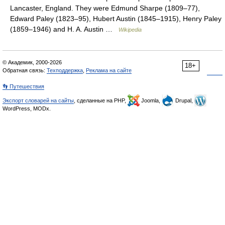
Lancaster, England. They were Edmund Sharpe (1809–77),
Edward Paley (1823–95), Hubert Austin (1845–1915), Henry Paley
(1859–1946) and H. A. Austin …
Wikipedia
© Академик, 2000-2026
18+
Обратная связь:
Техподдержка
,
Реклама на сайте
👣 Путешествия
Экспорт словарей на сайты
, сделанные на PHP,
Joomla,
Drupal,
WordPress, MODx.