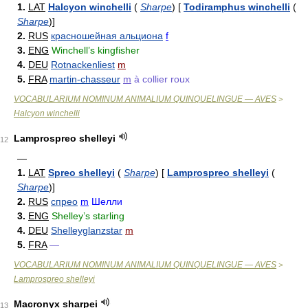
1.
LAT
Halcyon winchelli
(
Sharpe
)
[
Todiramphus winchelli
(
Sharpe
)
]
2.
RUS
красношейная альциона
f
3.
ENG
Winchell’s kingfisher
4.
DEU
Rotnackenliest
m
5.
FRA
martin-chasseur
m
à collier roux
VOCABULARIUM NOMINUM ANIMALIUM QUINQUELINGUE — AVES
>
Halcyon winchelli
Lamprospreo shelleyi
12
—
1.
LAT
Spreo shelleyi
(
Sharpe
)
[
Lamprospreo shelleyi
(
Sharpe
)
]
2.
RUS
спрео
m
Шелли
3.
ENG
Shelley’s starling
4.
DEU
Shelleyglanzstar
m
5.
FRA
—
VOCABULARIUM NOMINUM ANIMALIUM QUINQUELINGUE — AVES
>
Lamprospreo shelleyi
Macronyx sharpei
13