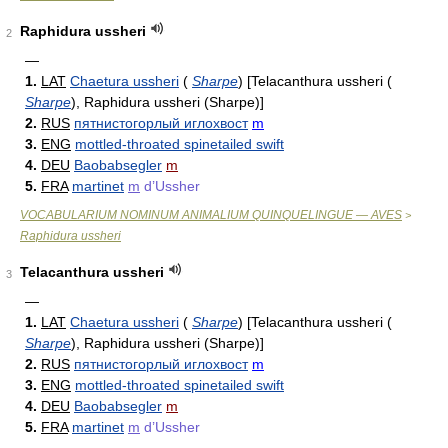
Raphidura ussheri
2
—
1.
LAT
Chaetura ussheri
(
Sharpe
)
[Telacanthura ussheri
(
Sharpe
)
, Raphidura ussheri (Sharpe)]
2.
RUS
пятнистогорлый иглохвост
m
3.
ENG
mottled-throated spinetailed swift
4.
DEU
Baobabsegler
m
5.
FRA
martinet
m
d’Ussher
VOCABULARIUM NOMINUM ANIMALIUM QUINQUELINGUE — AVES
>
Raphidura ussheri
Telacanthura ussheri
3
—
1.
LAT
Chaetura ussheri
(
Sharpe
)
[Telacanthura ussheri
(
Sharpe
)
, Raphidura ussheri (Sharpe)]
2.
RUS
пятнистогорлый иглохвост
m
3.
ENG
mottled-throated spinetailed swift
4.
DEU
Baobabsegler
m
5.
FRA
martinet
m
d’Ussher