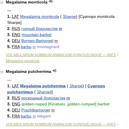
Megalaima monticola
15
—
1.
LAT
Megalaima monticola
(
Sharpe
)
[Cyanops monticola
Sharpe]
2.
RUS
горный бородастик
m
3.
ENG
mountain barbet
4.
DEU
Borneo-Bartvogel
m
5.
FRA
barbu
m
montagnard
VOCABULARIUM NOMINUM ANIMALIUM QUINQUELINGUE — AVES
>
Megalaima monticola
Megalaima pulcherrima
16
—
1.
LAT
Megalaima pulcherrima
(
Sharpe
)
[
Cyanops
pulcherrimus
(
Sharpe
)
]
2.
RUS
роскошный бородастик
m
3.
ENG
golden-naped [Kinabalu, golden-rumped] barbet
4.
DEU
Prachtbartvogel
m
5.
FRA
barbu
m
élégant
VOCABULARIUM NOMINUM ANIMALIUM QUINQUELINGUE — AVES
>