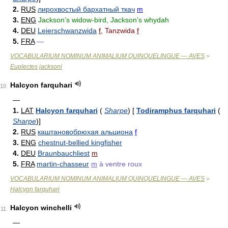
2.
RUS
лирохвостый бархатный ткач
m
3.
ENG
Jackson’s widow-bird, Jackson’s whydah
4.
DEU
Leierschwanzwida
f
, Tanzwida
f
5.
FRA
—
VOCABULARIUM NOMINUM ANIMALIUM QUINQUELINGUE — AVES
>
Euplectes jacksoni
Halcyon farquhari
10
—
1.
LAT
Halcyon farquhari
(
Sharpe
)
[
Todiramphus farquhari
(
Sharpe
)
]
2.
RUS
каштановобрюхая альциона
f
3.
ENG
chestnut-bellied kingfisher
4.
DEU
Braunbauchliest
m
5.
FRA
martin-chasseur
m
à ventre roux
VOCABULARIUM NOMINUM ANIMALIUM QUINQUELINGUE — AVES
>
Halcyon farquhari
Halcyon winchelli
11
—