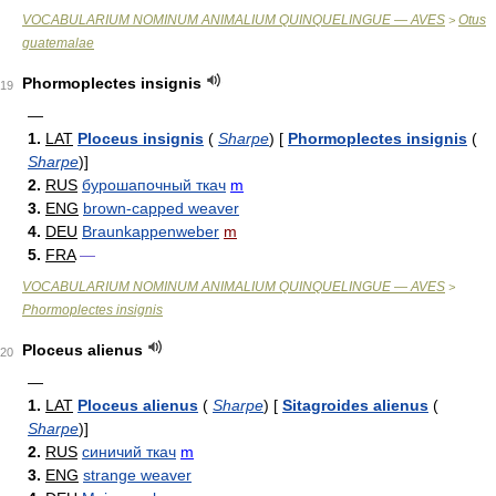
VOCABULARIUM NOMINUM ANIMALIUM QUINQUELINGUE — AVES
Otus
>
guatemalae
Phormoplectes insignis
19
—
1.
LAT
Ploceus insignis
(
Sharpe
)
[
Phormoplectes insignis
(
Sharpe
)
]
2.
RUS
бурошапочный ткач
m
3.
ENG
brown-capped weaver
4.
DEU
Braunkappenweber
m
5.
FRA
—
VOCABULARIUM NOMINUM ANIMALIUM QUINQUELINGUE — AVES
>
Phormoplectes insignis
Ploceus alienus
20
—
1.
LAT
Ploceus alienus
(
Sharpe
)
[
Sitagroides alienus
(
Sharpe
)
]
2.
RUS
синичий ткач
m
3.
ENG
strange weaver