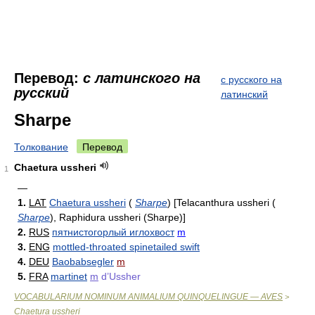
Перевод:
с латинского на
с русского на
русский
латинский
Sharpe
Толкование
Перевод
Chaetura ussheri
1
—
1.
LAT
Chaetura ussheri
(
Sharpe
)
[Telacanthura ussheri
(
Sharpe
)
, Raphidura ussheri (Sharpe)]
2.
RUS
пятнистогорлый иглохвост
m
3.
ENG
mottled-throated spinetailed swift
4.
DEU
Baobabsegler
m
5.
FRA
martinet
m
d’Ussher
VOCABULARIUM NOMINUM ANIMALIUM QUINQUELINGUE — AVES
>
Chaetura ussheri