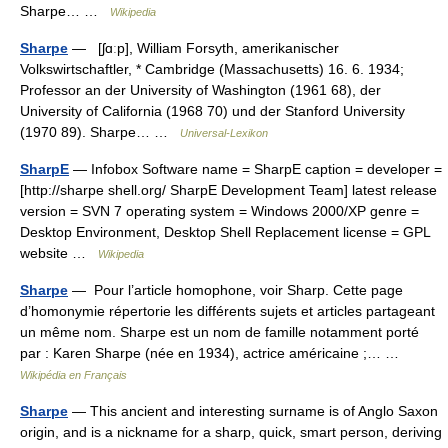
Sharpe… …
Wikipedia
Sharpe
— [ʃɑːp], William Forsyth, amerikanischer
Volkswirtschaftler, * Cambridge (Massachusetts) 16. 6. 1934;
Professor an der University of Washington (1961 68), der
University of California (1968 70) und der Stanford University
(1970 89). Sharpe… …
Universal-Lexikon
SharpE
— Infobox Software name = SharpE caption = developer =
[http://sharpe shell.org/ SharpE Development Team] latest release
version = SVN 7 operating system = Windows 2000/XP genre =
Desktop Environment, Desktop Shell Replacement license = GPL
website …
Wikipedia
Sharpe
— Pour l’article homophone, voir Sharp. Cette page
d’homonymie répertorie les différents sujets et articles partageant
un même nom. Sharpe est un nom de famille notamment porté
par : Karen Sharpe (née en 1934), actrice américaine ;… …
Wikipédia en Français
Sharpe
— This ancient and interesting surname is of Anglo Saxon
origin, and is a nickname for a sharp, quick, smart person, deriving