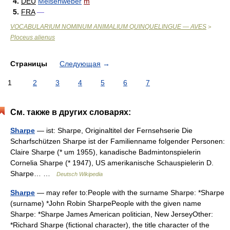
4.
DEU
Meisenweber
m
5.
FRA
—
VOCABULARIUM NOMINUM ANIMALIUM QUINQUELINGUE — AVES
>
Ploceus alienus
Страницы
Следующая
→
1
2
3
4
5
6
7
См. также в других словарях:
Sharpe
— ist: Sharpe, Originaltitel der Fernsehserie Die
Scharfschützen Sharpe ist der Familienname folgender Personen:
Claire Sharpe (* um 1955), kanadische Badmintonspielerin
Cornelia Sharpe (* 1947), US amerikanische Schauspielerin D.
Sharpe… …
Deutsch Wikipedia
Sharpe
— may refer to:People with the surname Sharpe: *Sharpe
(surname) *John Robin SharpePeople with the given name
Sharpe: *Sharpe James American politician, New JerseyOther:
*Richard Sharpe (fictional character), the title character of the