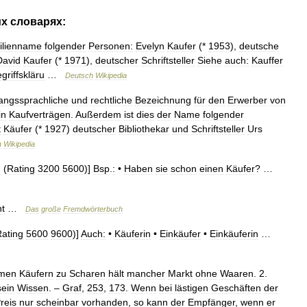
их
словарях:
ilienname
folgender
Personen:
Evelyn
Kaufer
(*
1953
),
deutsche
David
Kaufer
(*
1971
),
deutscher
Schriftsteller
Siehe
auch:
Kauffer
griffskläru
…
Deutsch
Wikipedia
ngssprachliche
und
rechtliche
Bezeichnung
für
den
Erwerber
von
in
Kaufverträgen
.
Außerdem
ist
dies
der
Name
folgender
t
Käufer
(*
1927
)
deutscher
Bibliothekar
und
Schriftsteller
Urs
h
Wikipedia
g
(
Rating
3200
5600
)]
Bsp
.
:
•
Haben
sie
schon
einen
Käufer
? …
t
…
Das
große
Fremdwörterbuch
ating
5600
9600
)]
Auch:
•
Käuferin
•
Einkäufer
•
Einkäuferin
…
men
Käufern
zu
Scharen
hält
mancher
Markt
ohne
Waaren
.
2
.
sein
Wissen
. –
Graf
,
253
,
173
.
Wenn
bei
lästigen
Geschäften
der
reis
nur
scheinbar
vorhanden
,
so
kann
der
Empfänger
,
wenn
er