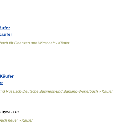
äufer
Käufer
rbuch
für
Finanzen
und
Wirtschaft
Käufer
>
Käufer
er
und
Russisch
-
Deutsche
Business
-
und
Banking
-
Wörterbuch
Käufer
>
abywca
m
buch
neuer
Käufer
>