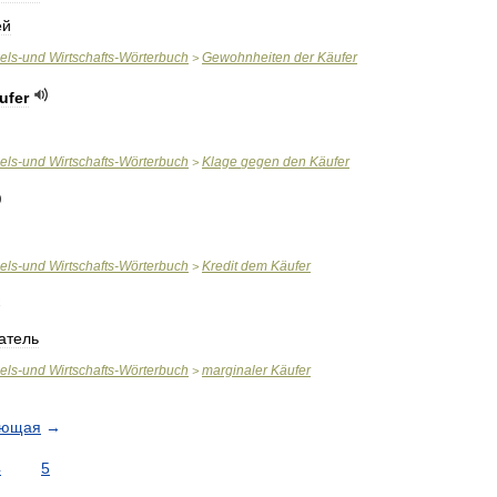
ей
els
-
und
Wirtschafts
-
Wörterbuch
Gewohnheiten
der
Käufer
>
ufer
els
-
und
Wirtschafts
-
Wörterbuch
Klage
gegen
den
Käufer
>
els
-
und
Wirtschafts
-
Wörterbuch
Kredit
dem
Käufer
>
атель
els
-
und
Wirtschafts
-
Wörterbuch
marginaler
Käufer
>
ующая
→
4
5