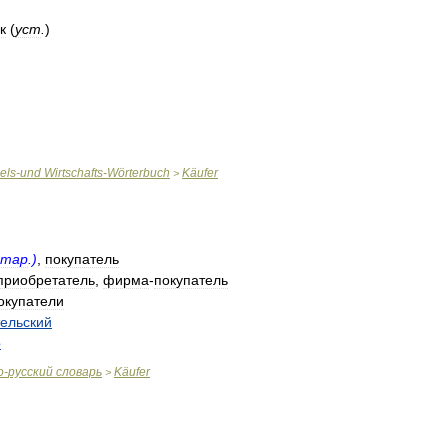
к
(
уст
.
)
els
-
und
Wirtschafts
-
Wörterbuch
Käufer
>
стар
.)
,
покупатель
приобретатель
,
фирма
-
покупатель
окупатели
тельский
р
о
-
русский
словарь
Käufer
>