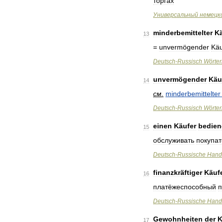
торгах
Универсальный
немецк
minderbemittelter
Kä
13
=
unvermögender
Käu
Deutsch
-
Russisch
Wörte
unvermögender
Käu
14
см
.
minderbemittelter
Deutsch
-
Russisch
Wörte
einen
Käufer
bedien
15
обслуживать
покупа
Deutsch
-
Russische
Hand
finanzkräftiger
Käuf
16
платёжеспособный
п
Deutsch
-
Russische
Hand
Gewohnheiten
der
K
17