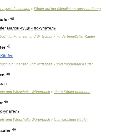
о
-
русский
словарь
Käufer
auf
der
öffentlichen
Ausschreibung
>
ufer
fer
малоимущий
покупатель
rbuch
für
Finanzen
und
Wirtschaft
minderbemittelter
Käufer
>
fer
Käufer
rbuch
für
Finanzen
und
Wirtschaft
unvermögender
Käufer
>
en
теля
els
-
und
Wirtschafts
-
Wörterbuch
einen
Käufer
bedienen
>
er
окупатель
els
-
und
Wirtschafts
-
Wörterbuch
finanzkräftiger
Käufer
>
äufer