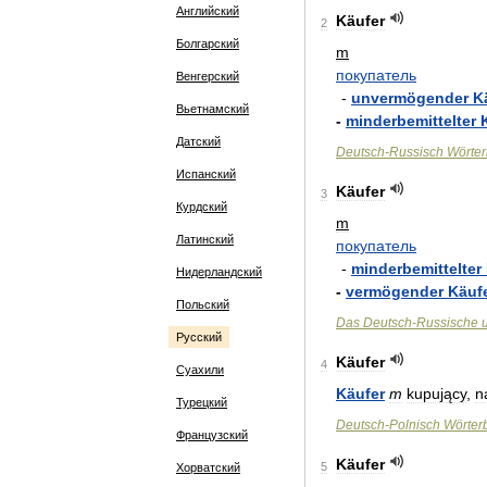
Английский
Käufer
2
Болгарский
m
покупатель
Венгерский
-
unvermögender
K
Вьетнамский
-
minderbemittelter
Датский
Deutsch
-
Russisch
Wörte
Испанский
Käufer
3
Курдский
m
Латинский
покупатель
-
minderbemittelter
Нидерландский
-
vermögender
Käuf
Польский
Das
Deutsch
-
Russische
Русский
Käufer
4
Суахили
Käufer
m
kupujący
,
n
Турецкий
Deutsch
-
Polnisch
Wörter
Французский
Käufer
5
Хорватский