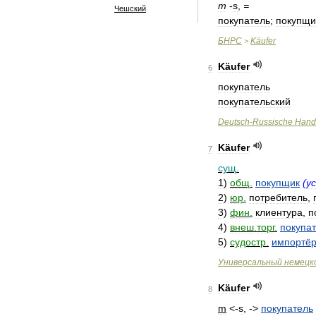
m
-
s
,
=
Чешский
покупатель
;
покупщи
БНРС
Käufer
>
Käufer
6
покупатель
покупательский
Deutsch
-
Russische
Hand
Käufer
7
сущ
.
1
)
общ
.
покупщик
(
у
2
)
юр
.
потребитель
,
3
)
фин
.
клиентура
,
п
4
)
внеш
.
торг
.
покупа
5
)
судостр
.
импортё
Универсальный
немецк
Käufer
8
m
<-
s
, ->
покупатель