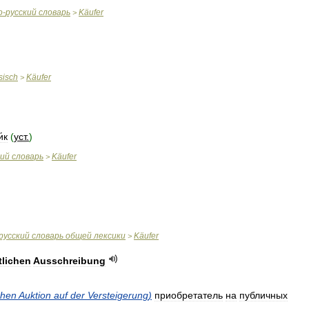
о
-
русский
словарь
Käufer
>
sisch
Käufer
>
́к
(
уст
.
)
кий
словарь
Käufer
>
русский
словарь
общей
лексики
Käufer
>
tlichen
Ausschreibung
chen
Auktion
auf
der
Versteigerung
)
приобретатель
на
публичных