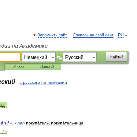
Запомнить сайт
Словарь на свой сайт
RU
едии на Академике
Найти!
Книги
Игры ⚽
сский
с русского на немецкий
од
rin
f
=
,
-
nen
покупа́тель
,
покупа́тельница
ufer