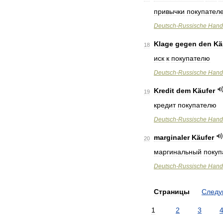
привычки
покупател
Deutsch
-
Russische
Hand
Klage
gegen
den
Kä
18
иск
к
покупателю
Deutsch
-
Russische
Hand
Kredit
dem
Käufer
19
кредит
покупателю
Deutsch
-
Russische
Hand
marginaler
Käufer
20
маргинальный
покуп
Deutsch
-
Russische
Hand
Страницы
След
1
2
3