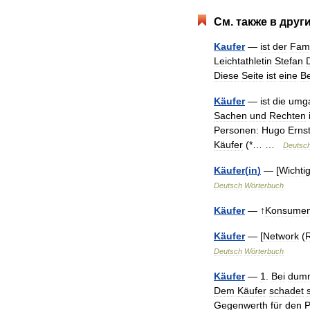
См
.
также
в
друг
Kaufer
—
ist
der
Fam
Leichtathletin
Stefan
Diese
Seite
ist
eine
Be
Käufer
—
ist
die
umga
Sachen
und
Rechten
Personen:
Hugo
Erns
Käufer
(*… …
Deutsc
Käufer
(
in
)
— [
Wichti
Deutsch
Wörterbuch
Käufer
— ↑
Konsumen
Käufer
— [
Network
(
R
Deutsch
Wörterbuch
Käufer
—
1
.
Bei
dum
Dem
Käufer
schadet
Gegenwerth
für
den
P