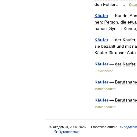
den
Fehler
… …
Deut
Käufer
—
Kunde
;
Ab
nen:
Person
,
die
etwa
haben
.
Syn
.
:
↑
Kunde
Käufer
—
der
Käufer
,
sie
bezahlt
und
mit
na
Käufer
für
unser
Auto
Käufer
—
der
Käufer
Zuwanderer
Kaufer
—
Berufsnam
familiennamen
Käufer
—
Berufsnam
familiennamen
© Академик, 2000-2026
Обратная связь:
Техподдерж
👣 Путешествия