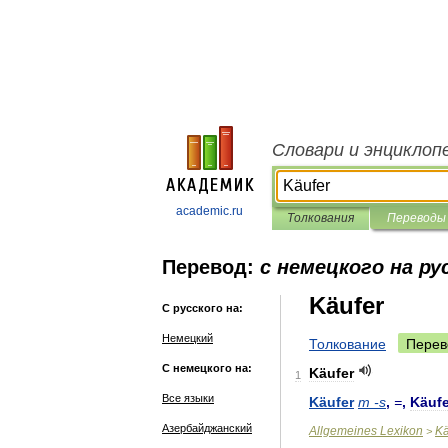
Словари и энциклоп
academic.ru
Толкования
Переводы
Перевод:
с немецкого на ру
Käufer
С русского на:
Немецкий
Толкование
Перев
С немецкого на:
Käufer
1
Все языки
Käufer
m
-
s
,
=
,
Käufe
Азербайджанский
Allgemeines
Lexikon
Kä
>