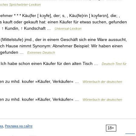
sches
Sprichwörter
-
Lexikon
nehmer
* * *
Käu
|
fer
[
kɔy̮fɐ
],
der
;
s
, ,
Käu
|
fe
|
rin
[
kɔy̮fərɪn
],
die
; ,
s
kauft
oder
gekauft
hat:
einen
Käufer
für
etwas
suchen
,
gefunden
, ↑
Kundin
, ↑
Kundschaft
…
Universal
-
Lexikon
 (
Mittelstufe
)
jmd
.,
der
in
einem
Geschäft
sich
eine
Ware
aussucht
,
ch
Hause
nimmt
Synonym:
Abnehmer
Beispiel:
Wir
haben
einen
gefunden
…
Extremes
Deutsch
,
Ich
habe
schon
einen
Käufer
für
den
alten
Tisch
…
Deutsch
-
Test
für
en
zu
mhd
.
koufer
»
Käufer
,
Verkäufer
« …
Wörterbuch
der
deutschen
en
zu
mhd
.
koufer
»
Käufer
,
Verkäufer
« …
Wörterbuch
der
deutschen
ка
,
Реклама на сайте
18+