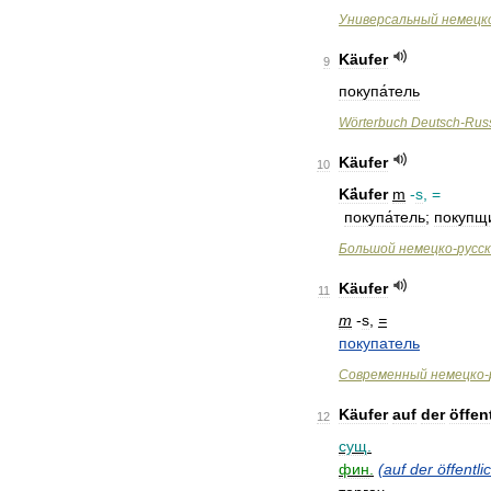
Универсальный
немецк
Käufer
9
покупа́тель
Wörterbuch
Deutsch
-
Rus
Käufer
10
Kä́ufer
m
-
s
, =
покупа́тель
;
покупщи
Большой
немецко
-
русс
Käufer
11
m
-
s
,
=
покупатель
Современный
немецко
-
Käufer
auf
der
öffen
12
сущ
.
фин
.
(
auf
der
öffentli