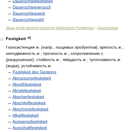
→
Dauerschlagfestigkeit
→
Dauerschlagversuch
→
Dauerschlagwerk
→
Dauerschlagzahl
Neue große deutsch-russische Wörterbuch Polytechnic
Dauerschlag
>
Festigkeit
12
f
консистенция
ж. (напр., пищевых продуктов
); крепость
ж.
;
неподвижность
ж.
; прочность
ж.
; сопротивление
с.
(разрушению
); стойкость
ж.
; твёрдость
ж.
; тугоплавкость
ж.
(жира
); устойчивость
ж.
→
Festigkeit des Gesteins
→
Abnutzungsfestigkeit
→
Abreißfestigkeit
→
Abriebfestigkeit
→
Abscherfestigkeit
→
Abschleiffestigkeit
→
Abschreckfestigkeit
→
Alkalifestigkeit
→
Ausgangsfestigkeit
→
Ausschaltfestigkeit