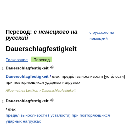
Перевод:
с немецкого на
с русского на
русский
немецкий
Dauerschlagfestigkeit
Толкование
Перевод
Dauerschlagfestigkeit
1
Dauerschlagfestigkeit
f
тех.
преде́л выно́сливости [уста́лости]
при повторя́ющихся уда́рных нагрузках
Allgemeines Lexikon
Dauerschlagfestigkeit
>
Dauerschlagfestigkeit
2
f тех.
предел выносливости ( усталости) при повторяющихся
ударных нагрузках