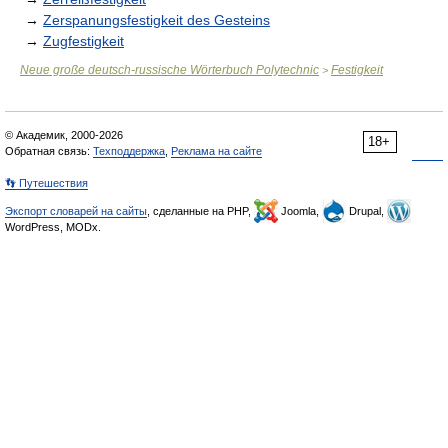
→
Zerspanungsfestigkeit des Gesteins
→
Zugfestigkeit
Neue große deutsch-russische Wörterbuch Polytechnic
Festigkeit
>
© Академик, 2000-2026
18+
Обратная связь:
Техподдержка
,
Реклама на сайте
👣 Путешествия
Экспорт словарей на сайты
, сделанные на PHP,
Joomla,
Drupal,
WordPress, MODx.