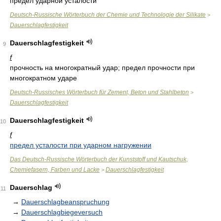
предел ударной усталости
Deutsch-Russische Wörterbuch der Chemie und Technologie der Silikate
>
Dauerschlagfestigkeit
Dauerschlagfestigkeit
9
f
прочность на многократный удар; предел прочности при
многократном ударе
Deutsch-Russisches Wörterbuch für Zement, Beton und Stahlbeton
>
Dauerschlagfestigkeit
Dauerschlagfestigkeit
10
f
предел усталости при ударном нагружении
Das Deutsch-Russische Wörterbuch der Kunststoff und Kautschuk,
Chemiefasern, Farben und Lacke
Dauerschlagfestigkeit
>
Dauerschlag
11
→
Dauerschlagbeanspruchung
→
Dauerschlagbiegeversuch