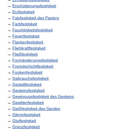
→
Erschütterungsfestigkeit
→
Erzfestigkeit
→
Falzfestigkeit des Papiers
→
Farbfestigkeit
→
Feuchtigkeitsfestigkeit
→
Feuerfestigkeit
→
Flankenfestigkeit
→
Fliehkraftfestigkeit
→
Fließfestigkeit
→
Formänderungsfestigkeit
→
Fremdschichtfestigkeit
→
Funkenfestigkeit
→
Gebrauchsfestigkeit
→
Gestaltfestigkeit
→
Gesteinsfestigkeit
→
Gewinnugsfestigkeit des Gesteins
→
Gewitterfestigkeit
→
Gießfestigkeit des Sandes
→
Glimmfestigkeit
→
Glutfestigkeit
→
Grenzfestigkeit