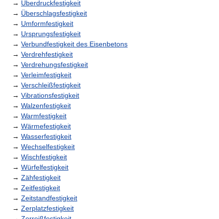
→
Überdruckfestigkeit
→
Überschlagsfestigkeit
→
Umformfestigkeit
→
Ursprungsfestigkeit
→
Verbundfestigkeit des Eisenbetons
→
Verdrehfestigkeit
→
Verdrehungsfestigkeit
→
Verleimfestigkeit
→
Verschleißfestigkeit
→
Vibrationsfestigkeit
→
Walzenfestigkeit
→
Warmfestigkeit
→
Wärmefestigkeit
→
Wasserfestigkeit
→
Wechselfestigkeit
→
Wischfestigkeit
→
Würfelfestigkeit
→
Zähfestigkeit
→
Zeitfestigkeit
→
Zeitstandfestigkeit
→
Zerplatzfestigkeit
→
Zerreißfestigkeit