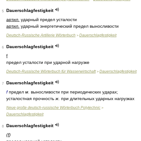
Dauerschlagfestigkeit
5
артил.
ударный предел усталости
артил.
ударный энергетический предел выносливости
Deutsch-Russische Artillerie Wörterbuch
Dauerschlagfestigkeit
>
Dauerschlagfestigkeit
6
f
предел усталости при ударной нагрузке
Deutsch-Russische Wörterbuch für Wasserwirtschaft
Dauerschlagfestigkeit
>
Dauerschlagfestigkeit
7
f
предел
м.
выносливости при периодических ударах;
усталостная прочность
ж.
при длительных ударных нагрузках
Neue große deutsch-russische Wörterbuch Polytechnic
>
Dauerschlagfestigkeit
Dauerschlagfestigkeit
8
(
f
)