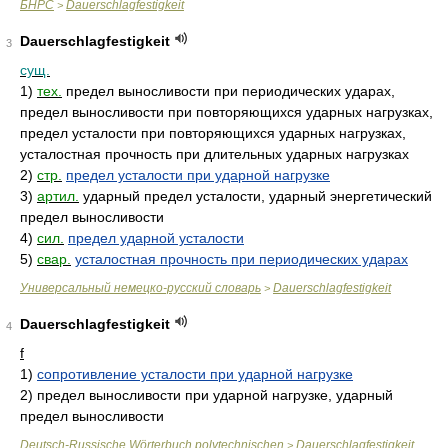
БНРС
Dauerschlagfestigkeit
>
Dauerschlagfestigkeit
3
сущ.
1)
тех.
предел выносливости при периодических ударах,
предел выносливости при повторяющихся ударных нагрузках,
предел усталости при повторяющихся ударных нагрузках,
усталостная прочность при длительных ударных нагрузках
2)
стр.
предел усталости при ударной нагрузке
3)
артил.
ударный предел усталости, ударный энергетический
предел выносливости
4)
сил.
предел ударной усталости
5)
свар.
усталостная прочность при периодических ударах
Универсальный немецко-русский словарь
Dauerschlagfestigkeit
>
Dauerschlagfestigkeit
4
f
1)
сопротивление усталости при ударной нагрузке
2)
предел выносливости при ударной нагрузке, ударный
предел выносливости
Deutsch-Russische Wörterbuch polytechnischen
Dauerschlagfestigkeit
>