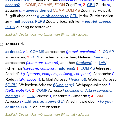
access2
1.
COMP, COMMS, ECON
Zugriff
m
;
2.
GEN
Zutritt
m
,
Zugang
m
•
access denied
COMP, COMMS
Zugriff verweigert,
Zugriff abgelehnt
•
give sb access to
GEN
jmdm. Zutritt erteilen
zu
•
limit access
PERS
Zugang beschränken
•
restrict access
PERS
Zugang beschränken
Englisch-Deutsch Fachwörterbuch der Wirtschaft
access
>
address
10
address1
v
1.
COMMS
adressieren
(parcel, envelope)
;
2.
COMP
adressieren;
3.
GEN
anreden, ansprechen, titulieren
(person)
;
adressieren
(comment, remark)
; angehen
(problem)
;
4.
LAW
richten an
(directive, complaint)
address2
1.
COMMS
Adresse
f
,
Anschrift
f (of person, company, building, computer)
; Ansprache
f
,
Rede
f (talk, speech)
; E-Mail-Adresse
f (internet)
; Website-Adresse
f (URL)
; Webseiten-Adresse
f (web page)
; Webpage-Adresse
f
(URL, website)
;
2.
COMP
Adresse
f (location of data in computer
memory)
;
3.
GEN
Adresse
f
, Anschrift
f
, Aufschrift
f
;
4.
S&M
Adresse
f
•
address as above
GEN
Anschrift wie oben
•
to your
address
LOGIS
an Ihre Anschrift
Englisch-Deutsch Fachwörterbuch der Wirtschaft
address
>