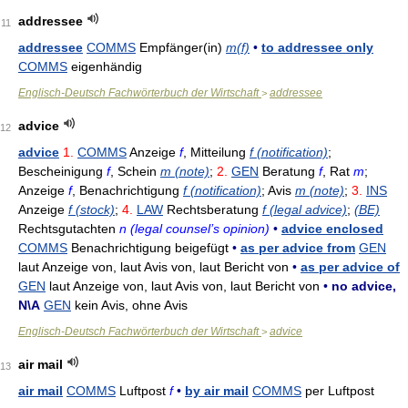
addressee
11
addressee
COMMS
Empfänger(in)
m(f)
•
to addressee only
COMMS
eigenhändig
Englisch-Deutsch Fachwörterbuch der Wirtschaft
addressee
>
advice
12
advice
1.
COMMS
Anzeige
f
, Mitteilung
f (notification)
;
Bescheinigung
f
, Schein
m (note)
;
2.
GEN
Beratung
f
, Rat
m
;
Anzeige
f
, Benachrichtigung
f (notification)
; Avis
m (note)
;
3.
INS
Anzeige
f (stock)
;
4.
LAW
Rechtsberatung
f (legal advice)
;
(BE)
Rechtsgutachten
n (legal counsel’s opinion)
•
advice enclosed
COMMS
Benachrichtigung beigefügt
•
as per advice from
GEN
laut Anzeige von, laut Avis von, laut Bericht von
•
as per advice of
GEN
laut Anzeige von, laut Avis von, laut Bericht von
•
no advice,
N\A
GEN
kein Avis, ohne Avis
Englisch-Deutsch Fachwörterbuch der Wirtschaft
advice
>
air mail
13
air mail
COMMS
Luftpost
f
•
by air mail
COMMS
per Luftpost