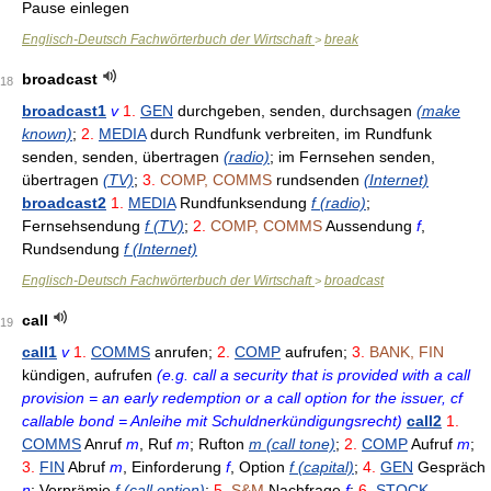
Pause einlegen
Englisch-Deutsch Fachwörterbuch der Wirtschaft
break
>
broadcast
18
broadcast1
v
1.
GEN
durchgeben, senden, durchsagen
(make
known)
;
2.
MEDIA
durch Rundfunk verbreiten, im Rundfunk
senden, senden, übertragen
(radio)
; im Fernsehen senden,
übertragen
(TV)
;
3.
COMP, COMMS
rundsenden
(Internet)
broadcast2
1.
MEDIA
Rundfunksendung
f (radio)
;
Fernsehsendung
f (TV)
;
2.
COMP, COMMS
Aussendung
f
,
Rundsendung
f (Internet)
Englisch-Deutsch Fachwörterbuch der Wirtschaft
broadcast
>
call
19
call1
v
1.
COMMS
anrufen;
2.
COMP
aufrufen;
3.
BANK, FIN
kündigen, aufrufen
(e.g. call a security that is provided with a call
provision = an early redemption or a call option for the issuer, cf
callable bond = Anleihe mit Schuldnerkündigungsrecht)
call2
1.
COMMS
Anruf
m
, Ruf
m
; Rufton
m (call tone)
;
2.
COMP
Aufruf
m
;
3.
FIN
Abruf
m
, Einforderung
f
, Option
f (capital)
;
4.
GEN
Gespräch
n
; Vorprämie
f (call option)
;
5.
S&M
Nachfrage
f
;
6.
STOCK