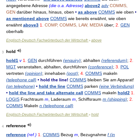
angegebene Adresse
(die o.a. Adresse)
above2
adv
COMMS,
GEN
darüber hinaus, hinaus, oben
•
as above
COMMS
wie oben
•
as mentioned above
COMMS
wie bereits erwähnt, wie oben
erwähnt
above3
1.
COMP, COMMS, LAW, MEDIA
über;
2.
GEN
oberhalb
Englisch-Deutsch Fachwörterbuch der Wirtschaft
above
>
hold
3
hold1
v
1.
GEN
durchführen
(enquiry)
; abhalten
(referendum)
;
2.
MGT
veranstalten, abhalten, durchführen
(conference)
;
3.
POL
vertreten
(opinion)
; innehaben
(post)
;
4.
COMMS
makeln
(telephone call)
•
hold the line!
COMMS
bleiben Sie am Apparat!
(on telephone)
•
hold the line
COMMS
parken
(eine Verbindung)
•
hold the line and take alternate call
COMMS
makeln
hold2
1.
LOGIS
Frachtraum
m
, Laderaum
m
, Schiffsraum
m (shipping)
;
2.
COMMS
Makeln
n (telephone call)
Englisch-Deutsch Fachwörterbuch der Wirtschaft
hold
>
reference
4
reference
(ref.)
1.
COMMS
Bezug
m
, Bezugnahme
f (in