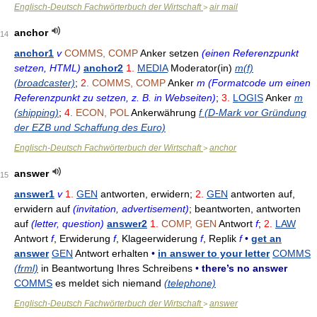
Englisch-Deutsch Fachwörterbuch der Wirtschaft
air mail
>
anchor
14
anchor1
v
COMMS, COMP
Anker setzen
(einen Referenzpunkt
setzen, HTML)
anchor2
1.
MEDIA
Moderator(in)
m(f)
(broadcaster)
;
2.
COMMS, COMP
Anker
m (Formatcode um einen
Referenzpunkt zu setzen, z. B. in Webseiten)
;
3.
LOGIS
Anker
m
(shipping)
;
4.
ECON, POL
Ankerwährung
f (D-Mark vor Gründung
der EZB und Schaffung des Euro)
Englisch-Deutsch Fachwörterbuch der Wirtschaft
anchor
>
answer
15
answer1
v
1.
GEN
antworten, erwidern;
2.
GEN
antworten auf,
erwidern auf
(invitation, advertisement)
; beantworten, antworten
auf
(letter, question)
answer2
1.
COMP, GEN
Antwort
f
;
2.
LAW
Antwort
f
, Erwiderung
f
, Klageerwiderung
f
, Replik
f
•
get an
answer
GEN
Antwort erhalten
•
in answer to your letter
COMMS
(frml)
in Beantwortung Ihres Schreibens
•
there’s no answer
COMMS
es meldet sich niemand
(telephone)
Englisch-Deutsch Fachwörterbuch der Wirtschaft
answer
>