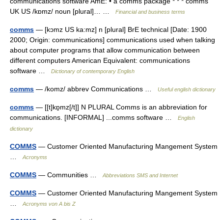
communications software AmE: • a comms package * * * comms
UK US /kɒmz/ noun [plural]… …
Financial and business terms
comms
— [kɔmz US ka:mz] n [plural] BrE technical [Date: 1900
2000; Origin: communications] communications used when talking
about computer programs that allow communication between
different computers American Equivalent: communications
software …
Dictionary of contemporary English
comms
— /komz/ abbrev Communications …
Useful english dictionary
comms
— [[t]kɒ̱mz[/t]] N PLURAL Comms is an abbreviation for
communications. [INFORMAL] ...comms software …
English
dictionary
COMMS
— Customer Oriented Manufacturing Mangement System
…
Acronyms
COMMS
— Communities …
Abbreviations SMS and Internet
COMMS
— Customer Oriented Manufacturing Mangement System
…
Acronyms von A bis Z