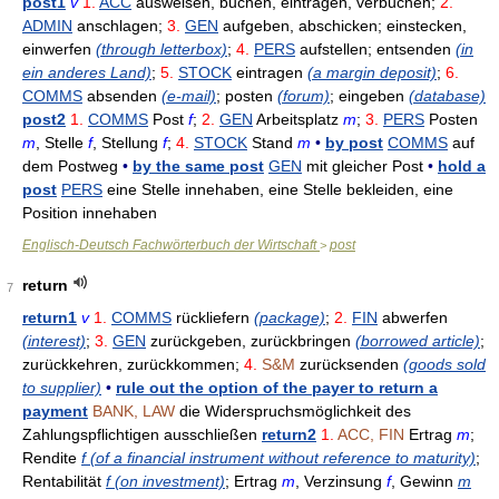
post1
v
1.
ACC
ausweisen, buchen, eintragen, verbuchen;
2.
ADMIN
anschlagen;
3.
GEN
aufgeben, abschicken; einstecken,
einwerfen
(through letterbox)
;
4.
PERS
aufstellen; entsenden
(in
ein anderes Land)
;
5.
STOCK
eintragen
(a margin deposit)
;
6.
COMMS
absenden
(e-mail)
; posten
(forum)
; eingeben
(database)
post2
1.
COMMS
Post
f
;
2.
GEN
Arbeitsplatz
m
;
3.
PERS
Posten
m
, Stelle
f
, Stellung
f
;
4.
STOCK
Stand
m
•
by post
COMMS
auf
dem Postweg
•
by the same post
GEN
mit gleicher Post
•
hold a
post
PERS
eine Stelle innehaben, eine Stelle bekleiden, eine
Position innehaben
Englisch-Deutsch Fachwörterbuch der Wirtschaft
post
>
return
7
return1
v
1.
COMMS
rückliefern
(package)
;
2.
FIN
abwerfen
(interest)
;
3.
GEN
zurückgeben, zurückbringen
(borrowed article)
;
zurückkehren, zurückkommen;
4.
S&M
zurücksenden
(goods sold
to supplier)
•
rule out the option of the payer to return a
payment
BANK, LAW
die Widerspruchsmöglichkeit des
Zahlungspflichtigen ausschließen
return2
1.
ACC, FIN
Ertrag
m
;
Rendite
f (of a financial instrument without reference to maturity)
;
Rentabilität
f (on investment)
; Ertrag
m
, Verzinsung
f
, Gewinn
m