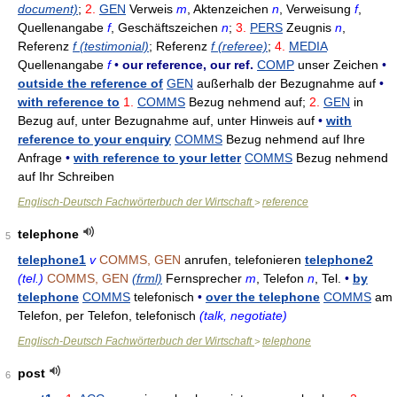
document)
;
2.
GEN
Verweis
m
, Aktenzeichen
n
, Verweisung
f
,
Quellenangabe
f
, Geschäftszeichen
n
;
3.
PERS
Zeugnis
n
,
Referenz
f (testimonial)
; Referenz
f (referee)
;
4.
MEDIA
Quellenangabe
f
•
our reference, our ref.
COMP
unser Zeichen
•
outside the reference of
GEN
außerhalb der Bezugnahme auf
•
with reference to
1.
COMMS
Bezug nehmend auf;
2.
GEN
in
Bezug auf, unter Bezugnahme auf, unter Hinweis auf
•
with
reference to your enquiry
COMMS
Bezug nehmend auf Ihre
Anfrage
•
with reference to your letter
COMMS
Bezug nehmend
auf Ihr Schreiben
Englisch-Deutsch Fachwörterbuch der Wirtschaft
reference
>
telephone
5
telephone1
v
COMMS, GEN
anrufen, telefonieren
telephone2
(tel.)
COMMS, GEN
(frml)
Fernsprecher
m
, Telefon
n
, Tel.
•
by
telephone
COMMS
telefonisch
•
over the telephone
COMMS
am
Telefon, per Telefon, telefonisch
(talk, negotiate)
Englisch-Deutsch Fachwörterbuch der Wirtschaft
telephone
>
post
6