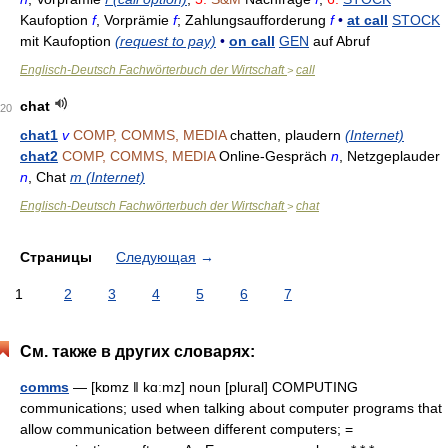
Kaufoption
f
, Vorprämie
f
; Zahlungsaufforderung
f
•
at call
STOCK
mit Kaufoption
(request to pay)
•
on call
GEN
auf Abruf
Englisch-Deutsch Fachwörterbuch der Wirtschaft
call
>
chat
20
chat1
v
COMP, COMMS, MEDIA
chatten, plaudern
(Internet)
chat2
COMP, COMMS, MEDIA
Online-Gespräch
n
, Netzgeplauder
n
, Chat
m (Internet)
Englisch-Deutsch Fachwörterbuch der Wirtschaft
chat
>
Страницы
Следующая
→
1
2
3
4
5
6
7
См. также в других словарях:
comms
— [kɒmz ǁ kɑːmz] noun [plural] COMPUTING
communications; used when talking about computer programs that
allow communication between different computers; =