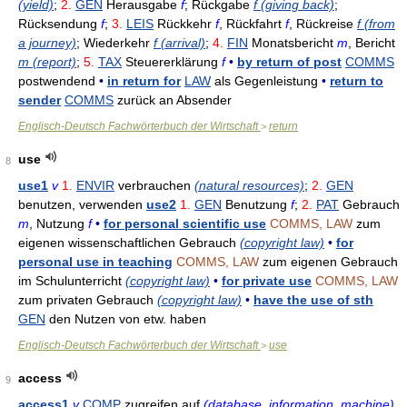
(yield)
;
2.
GEN
Herausgabe
f
; Rückgabe
f (giving back)
;
Rücksendung
f
;
3.
LEIS
Rückkehr
f
, Rückfahrt
f
, Rückreise
f (from
a journey)
; Wiederkehr
f (arrival)
;
4.
FIN
Monatsbericht
m
, Bericht
m (report)
;
5.
TAX
Steuererklärung
f
•
by return of post
COMMS
postwendend
•
in return for
LAW
als Gegenleistung
•
return to
sender
COMMS
zurück an Absender
Englisch-Deutsch Fachwörterbuch der Wirtschaft
return
>
use
8
use1
v
1.
ENVIR
verbrauchen
(natural resources)
;
2.
GEN
benutzen, verwenden
use2
1.
GEN
Benutzung
f
;
2.
PAT
Gebrauch
m
, Nutzung
f
•
for personal scientific use
COMMS, LAW
zum
eigenen wissenschaftlichen Gebrauch
(copyright law)
•
for
personal use in teaching
COMMS, LAW
zum eigenen Gebrauch
im Schulunterricht
(copyright law)
•
for private use
COMMS, LAW
zum privaten Gebrauch
(copyright law)
•
have the use of sth
GEN
den Nutzen von etw. haben
Englisch-Deutsch Fachwörterbuch der Wirtschaft
use
>
access
9
access1
v
COMP
zugreifen auf
(database, information, machine)