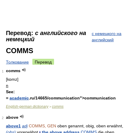
Перевод:
с английского на
с немецкого на
немецкий
английский
COMMS
Толкование
Перевод
comms
1
[kɒmz]
n
See:
=
academic
.ru/14665/communication">communication
English-german dictionary
comms
>
above
2
above1
adj
COMMS, GEN
oben genannt, obig, oben erwähnt,
(obs)
vorerwähnt
•
the above address
COMMS
die oben