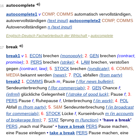
autocomplete
16
autocomplete1
v
COMP, COMMS
automatisch vervollständigen,
autovervollständigen
(text input)
autocomplete2
COMP, COMMS
Autovervollständigen
n (text input)
Englisch-Deutsch Fachwörterbuch der Wirtschaft
autocomplete
>
break
17
break1
v
1.
ECON
brechen
(monopoly)
;
2.
GEN
brechen
(contract,
promise)
;
3.
PERS
brechen
(strike)
;
4.
LAW
brechen, verstoßen
gegen
(contract, law)
;
5.
STOCK
brechen
(syndicate)
;
6.
COMMS,
MEDIA
bekannt werden
(news)
;
7.
POL
abfallen
(from party)
break2
1.
COMMS
Bruch
m
, Pause
f (for news bulletin)
;
Sendeunterbrechung
f (for commercials)
;
2.
GEN
Chance
f
;
(infrml)
glückliche Gelegenheit
f (stroke of good luck)
; Pause
f
;
3.
PERS
Pause
f
, Ruhepause
f
, Unterbrechung
f (in work)
;
4.
POL
Abfall
m (from party)
;
5.
S&M
Sendeunterbrechung
f (in broadcast
for commercials)
;
6.
STOCK
Lücke
f
, Kurseinbruch
m (in accounts
of brokerage firm)
;
7.
STAT
Sprung
m (function)
•
‘have a break’
PERS
„mach mal Pause“
•
have a break
PERS
Pause machen,
eine Pause einlegen
•
take a break
PERS
Pause machen, eine