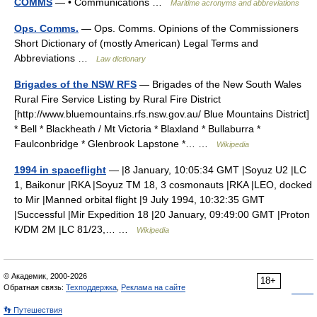
COMMS
— • Communications …
Maritime acronyms and abbreviations
Ops. Comms.
— Ops. Comms. Opinions of the Commissioners
Short Dictionary of (mostly American) Legal Terms and
Abbreviations …
Law dictionary
Brigades of the NSW RFS
— Brigades of the New South Wales
Rural Fire Service Listing by Rural Fire District
[http://www.bluemountains.rfs.nsw.gov.au/ Blue Mountains District]
* Bell * Blackheath / Mt Victoria * Blaxland * Bullaburra *
Faulconbridge * Glenbrook Lapstone *… …
Wikipedia
1994 in spaceflight
— |8 January, 10:05:34 GMT |Soyuz U2 |LC
1, Baikonur |RKA |Soyuz TM 18, 3 cosmonauts |RKA |LEO, docked
to Mir |Manned orbital flight |9 July 1994, 10:32:35 GMT
|Successful |Mir Expedition 18 |20 January, 09:49:00 GMT |Proton
K/DM 2M |LC 81/23,… …
Wikipedia
© Академик, 2000-2026
18+
Обратная связь:
Техподдержка
,
Реклама на сайте
👣 Путешествия