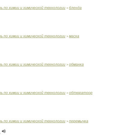
рь
по
химии
и
химической
технологии
бленда
>
рь
по
химии
и
химической
технологии
маска
>
рь
по
химии
и
химической
технологии
обманка
>
рь
по
химии
и
химической
технологии
обтюратоор
>
рь
по
химии
и
химической
технологии
перемычка
>
а