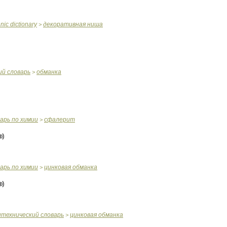
hnic
dictionary
декоративная
ниша
>
ий
словарь
обманка
>
варь
по
химии
сфалерит
>
варь
по
химии
цинковая
обманка
>
итехнический
словарь
цинковая
обманка
>