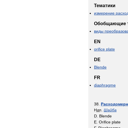
Тематики
измерение
расхо
Обобщающие
виды
преобразов
EN
orifice
plate
DE
Blende
FR
diaphragme
38
.
Расходомерн
Ндп
.
Шайба
D
.
Blende
E
.
Orifice
plate