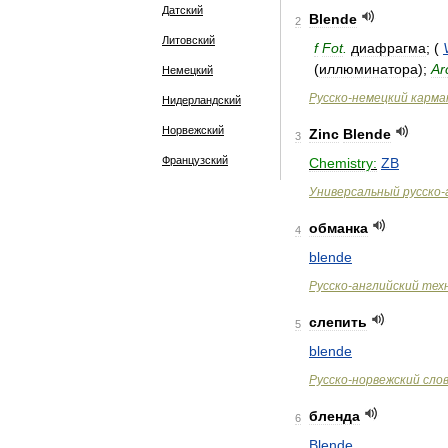
Датский
Blende
2
Литовский
f
Fot
.
диафрагма
; (
(
иллюминатора
);
Ar
Немецкий
Русско
-
немецкий
карма
Нидерландский
Норвежский
Zinc
Blende
3
Французский
Chemistry:
ZB
Универсальный
русско
-
обманка
4
blende
Русско
-
английский
тех
слепить
5
blende
Русско
-
норвежский
сло
бленда
6
Blende