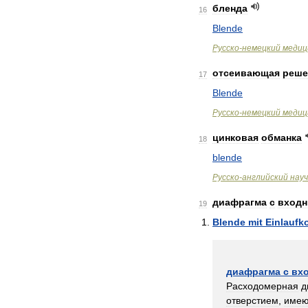
бленда
16
Blende
Руccко
-
немецкий
медиц
отсеивающая
реше
17
Blende
Руccко
-
немецкий
медиц
цинковая
обманка
18
blende
Русско
-
английский
нау
диафрагма
с
вход
19
Blende
mit
Einlaufk
диафрагма
с
вх
Расходомерная
д
отверстием
,
име