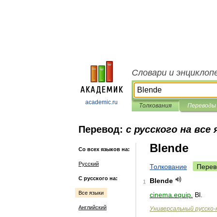
Словари и энциклоп
academic.ru
Толкования
Переводы
Перевод:
с русского на все
Blende
Со всех языков на:
Русский
Толкование
Перев
С русского на:
Blende
1
Все языки
cinema
.
equip
.
Bl
.
Английский
Универсальный
русско
-