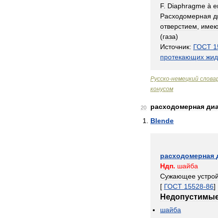
F
.
Diaphragme
à
e
Расходомерная
д
отверстием
,
име
(
газа
)
Источник:
ГОСТ
1
протекающих
жид
Русско
-
немецкий
слова
конусом
расходомерная
ди
20
Blende
расходомерная
Ндп
.
шайба
Сужающее
устро
[
ГОСТ
15528
-
86
]
Недопустимы
шайба