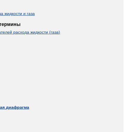
да
жидкости
и
газа
термины
ателей
расхода
жидкости
(
газа
)
ая
диафрагма