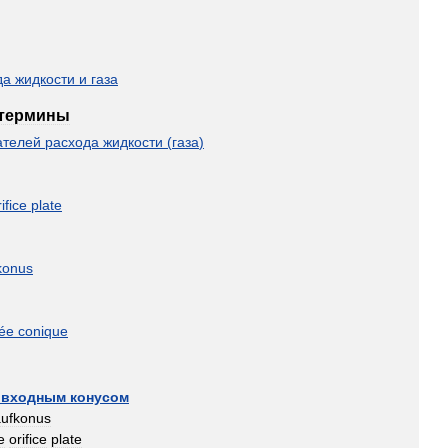
да
жидкости
и
газа
термины
ателей
расхода
жидкости
(
газа
)
ifice
plate
konus
rée
conique
входным
конусом
aufkonus
e
orifice
plate