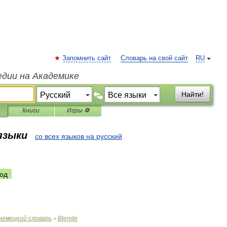
Запомнить сайт
Словарь на свой сайт
RU
едии на Академике
Найти!
Книги
Игры ⚽
 языки
со всех языков на русский
од
немецкий
словарь
Blende
>