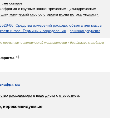
ntrée
conique
иафрагма
с
круглым
концентрическим
цилиндрическим
ющим
конический
скос
со
стороны
входа
потока
жидкости
5528
-
86:
Средства
измерений
расхода
,
объема
или
массы
кости
и
газа
.
Термины
и
определения
оригинал
документа
рь
нормативно
-
технической
терминологии
диафрагма
с
входным
>
афрагма
диафрагма
йство
расходомера
в
виде
диска
с
отверстием
.
е
,
нерекомендуемые