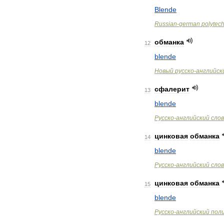
Blende
Russian
-
german
polytec
обманка
12
blende
Новый
русско
-
английск
сфалерит
13
blende
Русско
-
английский
сло
цинковая
обманка
14
blende
Русско
-
английский
сло
цинковая
обманка
15
blende
Русско
-
английский
пол