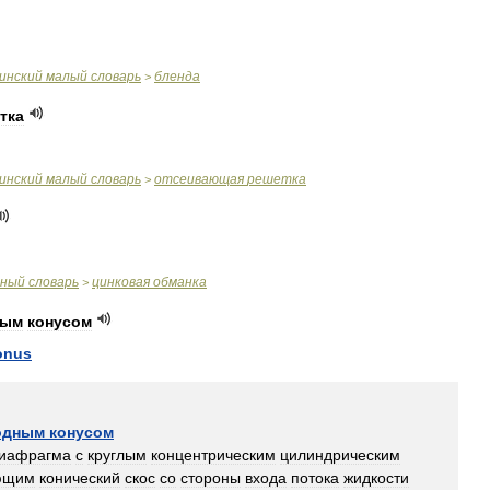
инский
малый
словарь
бленда
>
тка
инский
малый
словарь
отсеивающая
решетка
>
чный
словарь
цинковая
обманка
>
ным
конусом
onus
одным
конусом
иафрагма
с
круглым
концентрическим
цилиндрическим
ющим
конический
скос
со
стороны
входа
потока
жидкости