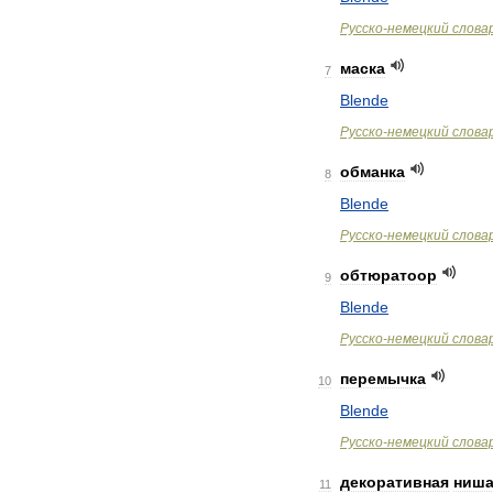
Русско
-
немецкий
слова
маска
7
Blende
Русско
-
немецкий
слова
обманка
8
Blende
Русско
-
немецкий
слова
обтюратоор
9
Blende
Русско
-
немецкий
слова
перемычка
10
Blende
Русско
-
немецкий
слова
декоративная
ниш
11