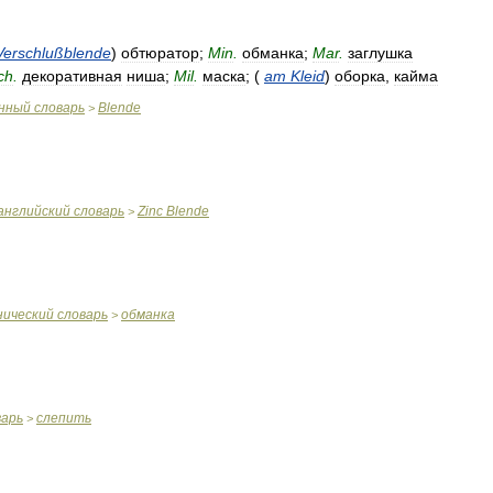
Verschlußblende
)
обтюратор
;
Min
.
обманка
;
Mar
.
заглушка
ch
.
декоративная
ниша
;
Mil
.
маска
; (
am
Kleid
)
оборка
,
кайма
нный
словарь
Blende
>
английский
словарь
Zinc
Blende
>
нический
словарь
обманка
>
варь
слепить
>