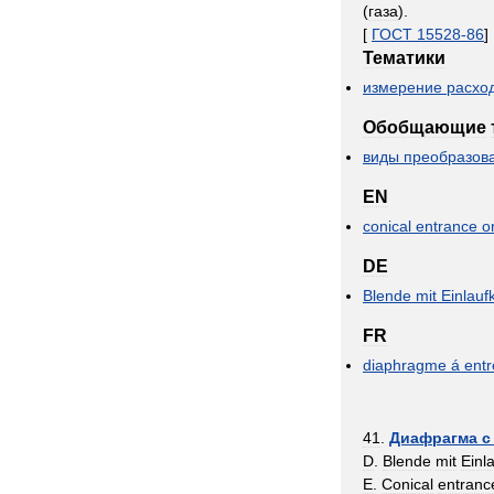
(
газа
).
[
ГОСТ
15528
-
86
]
Тематики
измерение
расхо
Обобщающие
виды
преобразов
EN
conical
entrance
or
DE
Blende
mit
Einlauf
FR
diaphragme
á
ent
41
.
Диафрагма
с
D
.
Blende
mit
Einl
E
.
Conical
entranc