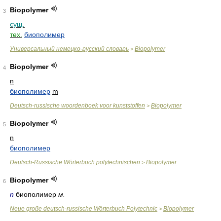
Biopolymer
3
сущ.
тех.
биополимер
Универсальный немецко-русский словарь
Biopolymer
>
Biopolymer
4
n
биополимер
m
Deutsch-russische woordenboek voor kunststoffen
Biopolymer
>
Biopolymer
5
n
биополимер
Deutsch-Russische Wörterbuch polytechnischen
Biopolymer
>
Biopolymer
6
n
биополимер
м.
Neue große deutsch-russische Wörterbuch Polytechnic
Biopolymer
>