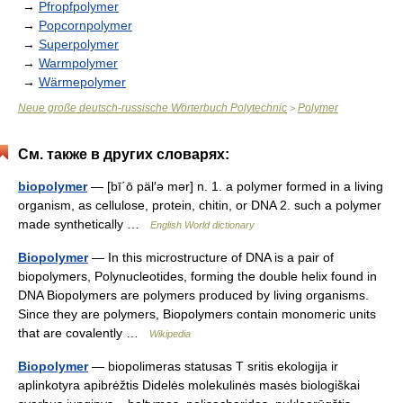
→
Pfropfpolymer
→
Popcornpolymer
→
Superpolymer
→
Warmpolymer
→
Wärmepolymer
Neue große deutsch-russische Wörterbuch Polytechnic
Polymer
>
См. также в других словарях:
biopolymer
— [bī΄ō päl′ə mər] n. 1. a polymer formed in a living
organism, as cellulose, protein, chitin, or DNA 2. such a polymer
made synthetically …
English World dictionary
Biopolymer
— In this microstructure of DNA is a pair of
biopolymers, Polynucleotides, forming the double helix found in
DNA Biopolymers are polymers produced by living organisms.
Since they are polymers, Biopolymers contain monomeric units
that are covalently …
Wikipedia
Biopolymer
— biopolimeras statusas T sritis ekologija ir
aplinkotyra apibrėžtis Didelės molekulinės masės biologiškai