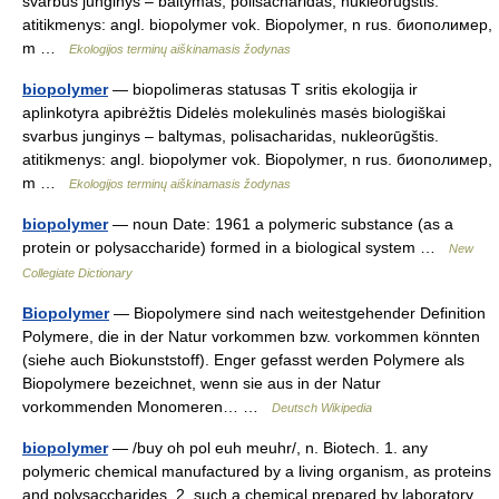
svarbus junginys – baltymas, polisacharidas, nukleorūgštis.
atitikmenys: angl. biopolymer vok. Biopolymer, n rus. биополимер,
m …
Ekologijos terminų aiškinamasis žodynas
biopolymer
— biopolimeras statusas T sritis ekologija ir
aplinkotyra apibrėžtis Didelės molekulinės masės biologiškai
svarbus junginys – baltymas, polisacharidas, nukleorūgštis.
atitikmenys: angl. biopolymer vok. Biopolymer, n rus. биополимер,
m …
Ekologijos terminų aiškinamasis žodynas
biopolymer
— noun Date: 1961 a polymeric substance (as a
protein or polysaccharide) formed in a biological system …
New
Collegiate Dictionary
Biopolymer
— Biopolymere sind nach weitestgehender Definition
Polymere, die in der Natur vorkommen bzw. vorkommen könnten
(siehe auch Biokunststoff). Enger gefasst werden Polymere als
Biopolymere bezeichnet, wenn sie aus in der Natur
vorkommenden Monomeren… …
Deutsch Wikipedia
biopolymer
— /buy oh pol euh meuhr/, n. Biotech. 1. any
polymeric chemical manufactured by a living organism, as proteins
and polysaccharides. 2. such a chemical prepared by laboratory