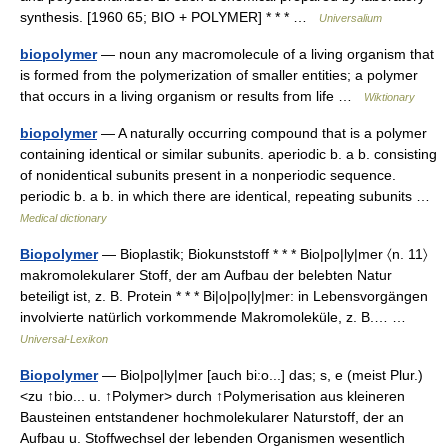
synthesis. [1960 65; BIO + POLYMER] * * * …
Universalium
biopolymer
— noun any macromolecule of a living organism that
is formed from the polymerization of smaller entities; a polymer
that occurs in a living organism or results from life …
Wiktionary
biopolymer
— A naturally occurring compound that is a polymer
containing identical or similar subunits. aperiodic b. a b. consisting
of nonidentical subunits present in a nonperiodic sequence.
periodic b. a b. in which there are identical, repeating subunits …
Medical dictionary
Biopolymer
— Bioplastik; Biokunststoff * * * Bio|po|ly|mer 〈n. 11〉
makromolekularer Stoff, der am Aufbau der belebten Natur
beteiligt ist, z. B. Protein * * * Bi|o|po|ly|mer: in Lebensvorgängen
involvierte natürlich vorkommende Makromoleküle, z. B.… …
Universal-Lexikon
Biopolymer
— Bio|po|ly|mer [auch bi:o...] das; s, e (meist Plur.)
<zu ↑bio... u. ↑Polymer> durch ↑Polymerisation aus kleineren
Bausteinen entstandener hochmolekularer Naturstoff, der an
Aufbau u. Stoffwechsel der lebenden Organismen wesentlich