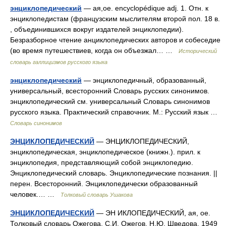
энциклопедический
— ая,ое. encyclopédique adj. 1. Отн. к
энциклопедистам (французским мыслителям второй пол. 18 в.
, объединившихся вокруг издателей энциклопедии).
Безразборное чтение анциклопедических авторов и собеседие
(во время путешествиев, когда он объезжал… …
Исторический
словарь галлицизмов русского языка
энциклопедический
— энциклопедичный, образованный,
универсальный, всесторонний Словарь русских синонимов.
энциклопедический см. универсальный Словарь синонимов
русского языка. Практический справочник. М.: Русский язык …
Словарь синонимов
ЭНЦИКЛОПЕДИЧЕСКИЙ
— ЭНЦИКЛОПЕДИЧЕСКИЙ,
энциклопедическая, энциклопедическое (книжн.). прил. к
энциклопедия, представляющий собой энциклопедию.
Энциклопедический словарь. Энциклопедические познания. ||
перен. Всесторонний. Энциклопедически образованный
человек.… …
Толковый словарь Ушакова
ЭНЦИКЛОПЕДИЧЕСКИЙ
— ЭН ИКЛОПЕДИЧЕСКИЙ, ая, ое.
Толковый словарь Ожегова. С.И. Ожегов, Н.Ю. Шведова. 1949