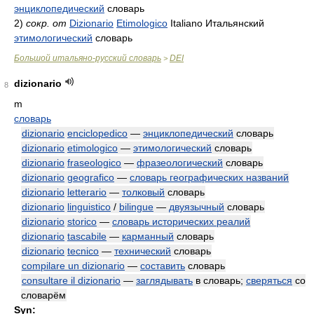
энциклопедический
словарь
2)
сокр. от
Dizionario
Etimologico
Italiano
Итальянский
этимологический
словарь
Большой итальяно-русский словарь
DEI
>
dizionario
8
m
словарь
dizionario
enciclopedico
—
энциклопедический
словарь
dizionario
etimologico
—
этимологический
словарь
dizionario
fraseologico
—
фразеологический
словарь
dizionario
geografico
—
словарь географических названий
dizionario
letterario
—
толковый
словарь
dizionario
linguistico
/
bilingue
—
двуязычный
словарь
dizionario
storico
—
словарь исторических реалий
dizionario
tascabile
—
карманный
словарь
dizionario
tecnico
—
технический
словарь
compilare un dizionario
—
составить
словарь
consultare il dizionario
—
заглядывать
в словарь;
сверяться
со
словарём
Syn: