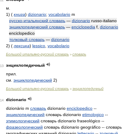
12
м.
1)
(
книга
)
dizionario
;
vocabolario
m
русско-итальянский словарь
—
dizionario
russo-italiano
энциклопедический словарь
—
enciclopedia
f,
dizionario
enciclopedico
толковый словарь
—
dizionario
2)
(
лексика
)
lessico
,
vocabolario
Большой итальяно-русский словарь
словарь
>
энциклопедичный
13
прил.
см.
энциклопедический
2)
Большой итальяно-русский словарь
энциклопедичный
>
dizionario
14
dizionàrio m
словарь
dizionario
enciclopedico
--
энциклопедический
словарь dizionario
etimologico
--
этимологический
словарь dizionario fraseológico --
фразеологический
словарь dizionario geográfico -- словарь
географических названий dizionario
letterario
--
толковый