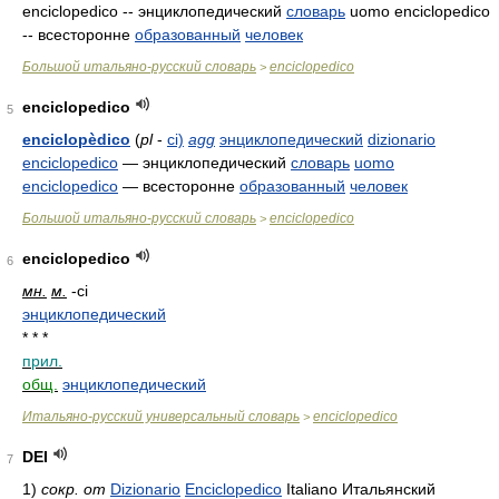
enciclopedico -- энциклопедический
словарь
uomo enciclopedico
-- всесторонне
образованный
человек
Большой итальяно-русский словарь
enciclopedico
>
enciclopedico
5
enciclopèdico
(
pl
-
ci)
agg
энциклопедический
dizionario
enciclopedico
— энциклопедический
словарь
uomo
enciclopedico
— всесторонне
образованный
человек
Большой итальяно-русский словарь
enciclopedico
>
enciclopedico
6
мн.
м.
-ci
энциклопедический
* * *
прил.
общ.
энциклопедический
Итальяно-русский универсальный словарь
enciclopedico
>
DEI
7
1)
сокр. от
Dizionario
Enciclopedico
Italiano
Итальянский