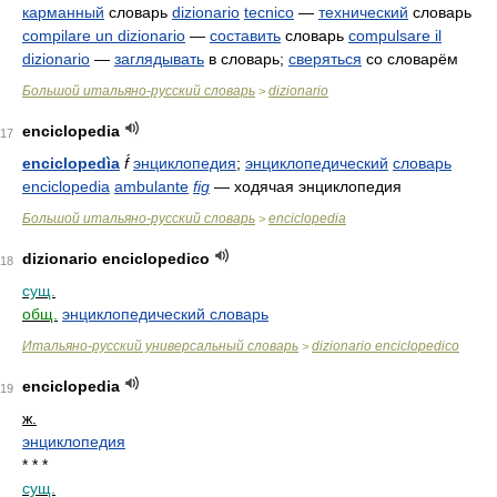
карманный
словарь
dizionario
tecnico
—
технический
словарь
compilare un dizionario
—
составить
словарь
compulsare il
dizionario
—
заглядывать
в словарь;
сверяться
со словарём
Большой итальяно-русский словарь
dizionario
>
enciclopedia
17
enciclopedìa
f́
энциклопедия
;
энциклопедический
словарь
enciclopedia
ambulante
fig
— ходячая энциклопедия
Большой итальяно-русский словарь
enciclopedia
>
dizionario enciclopedico
18
сущ.
общ.
энциклопедический словарь
Итальяно-русский универсальный словарь
dizionario enciclopedico
>
enciclopedia
19
ж.
энциклопедия
* * *
сущ.