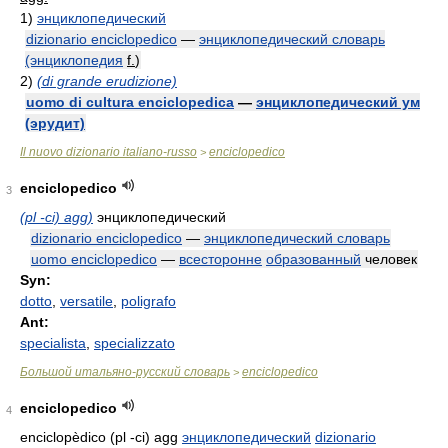
1)
энциклопедический
dizionario enciclopedico
—
энциклопедический словарь
(энциклопедия
f.
)
2)
(di grande erudizione)
uomo di cultura enciclopedica
—
энциклопедический ум
(эрудит)
Il nuovo dizionario italiano-russo
enciclopedico
>
enciclopedico
3
(pl -ci) agg)
энциклопедический
dizionario enciclopedico
—
энциклопедический словарь
uomo enciclopedico
—
всесторонне
образованный
человек
Syn:
dotto
,
versatile
,
poligrafo
Ant:
specialista
,
specializzato
Большой итальяно-русский словарь
enciclopedico
>
enciclopedico
4
enciclopèdico (pl -ci) agg
энциклопедический
dizionario