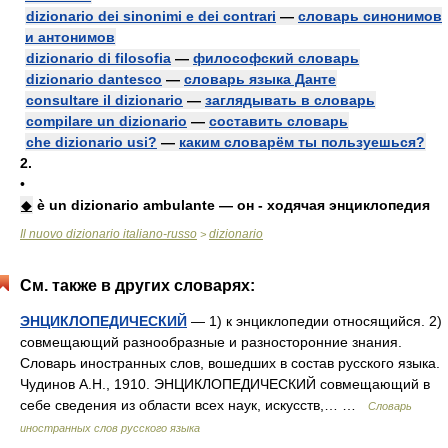
dizionario dei sinonimi e dei contrari
—
словарь синонимов
и антонимов
dizionario di filosofia
—
философский словарь
dizionario dantesco
—
словарь языка Данте
consultare il dizionario
—
заглядывать в словарь
compilare un dizionario
—
составить словарь
che dizionario usi?
—
каким словарём ты пользуешься?
2.
•
◆
è un dizionario ambulante — он - ходячая энциклопедия
Il nuovo dizionario italiano-russo
dizionario
>
См. также в других словарях:
ЭНЦИКЛОПЕДИЧЕСКИЙ
— 1) к энциклопедии относящийся. 2)
совмещающий разнообразные и разносторонние знания.
Словарь иностранных слов, вошедших в состав русского языка.
Чудинов А.Н., 1910. ЭНЦИКЛОПЕДИЧЕСКИЙ совмещающий в
себе сведения из области всех наук, искусств,… …
Словарь
иностранных слов русского языка