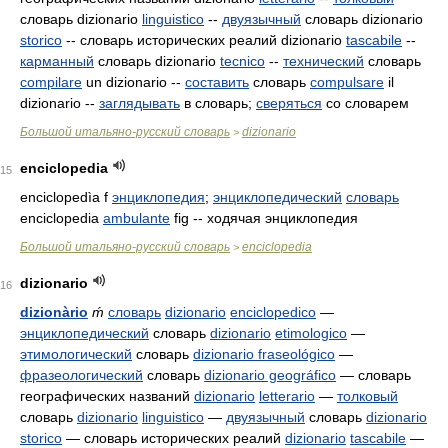
словарь dizionario
linguistico
--
двуязычный
словарь dizionario
storico
-- словарь исторических реалий dizionario
tascabile
--
карманный
словарь dizionario
tecnico
--
технический
словарь
compilare
un dizionario --
составить
словарь
compulsare
il
dizionario --
заглядывать
в словарь;
сверяться
со словарем
Большой итальяно-русский словарь
dizionario
>
enciclopedia
15
enciclopedìa f
энциклопедия
;
энциклопедический
словарь
enciclopedia
ambulante
fig -- ходячая энциклопедия
Большой итальяно-русский словарь
enciclopedia
>
dizionario
16
dizionàrio
ḿ
словарь
dizionario
enciclopedico
—
энциклопедический
словарь
dizionario
etimologico
—
этимологический
словарь
dizionario fraseológico
—
фразеологический
словарь
dizionario geográfico
— словарь
географических названий
dizionario
letterario
—
толковый
словарь
dizionario
linguistico
—
двуязычный
словарь
dizionario
storico
— словарь исторических реалий
dizionario
tascabile
—