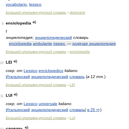
vocabolario
,
lessico
Большой итальяно-русский словарь
dizionario
>
enciclopedia
9
f
энциклопедия;
энциклопедический
словарь
enciclopedia
ambulante
перен.
—
ходячая энциклопедия
Большой итальяно-русский словарь
enciclopedia
>
LEI
10
сокр. от
Lessico
enciclopedico
italiano
Итальянский
энциклопедический
словарь
(
в 12 тт.
)
Большой итальяно-русский словарь
LEI
>
LUI
11
сокр. от
Lessico
universale
italiano
Итальянский
энциклопедический
словарь
(
в 25 тт
.)
Большой итальяно-русский словарь
LUI
>
словарь