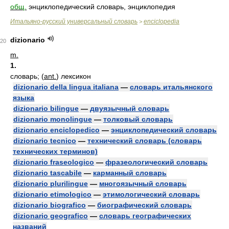
общ.
энциклопедический словарь, энциклопедия
Итальяно-русский универсальный словарь
enciclopedia
>
dizionario
20
m.
1.
словарь; (
ant.
) лексикон
dizionario della lingua italiana
—
словарь итальянского
языка
dizionario bilingue
—
двуязычный словарь
dizionario monolingue
—
толковый словарь
dizionario enciclopedico
—
энциклопедический словарь
dizionario tecnico
—
технический словарь (словарь
технических терминов)
dizionario fraseologico
—
фразеологический словарь
dizionario tascabile
—
карманный словарь
dizionario plurilingue
—
многоязычный словарь
dizionario etimologico
—
этимологический словарь
dizionario biografico
—
биографический словарь
dizionario geografico
—
словарь географических
названий