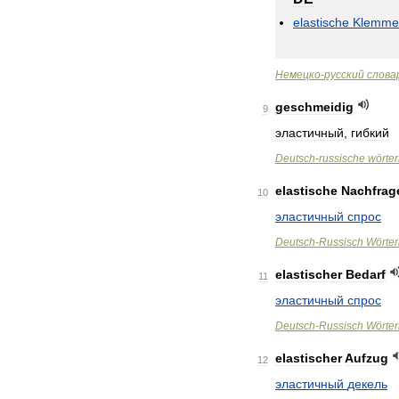
elastische
Klemme
Немецко
-
русский
слова
geschmeidig
9
эластичный
,
гибкий
Deutsch
-
russische
wörte
elastische
Nachfrag
10
эластичный
спрос
Deutsch
-
Russisch
Wörte
elastischer
Bedarf
11
эластичный
спрос
Deutsch
-
Russisch
Wörte
elastischer
Aufzug
12
эластичный
декель