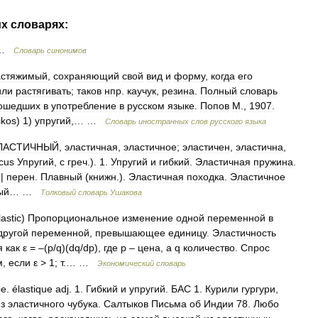
их
словарях:
…
Словарь
синонимов
астяжимый
,
сохраняющий
свой
вид
и
форму
,
когда
его
или
растягивать
;
таков
нпр
.
каучук
,
резина
.
Полный
словарь
ошедших
в
употребление
в
русском
языке
.
Попов
М
.,
1907
.
ikos
)
1
)
упругий
,… …
Словарь
иностранных
слов
русского
языка
ЛАСТИЧНЫЙ
,
эластичная
,
эластичное
;
эластичен
,
эластична
,
icus
Упругий
,
с
греч
.).
1
.
Упругий
и
гибкий
.
Эластичная
пружина
.
||
перен
.
Плавный
(
книжн
.).
Эластичная
походка
.
Эластичное
ый
… …
Толковый
словарь
Ушакова
lastic
)
Пропорциональное
изменение
одной
переменной
в
другой
переменной
,
превышающее
единицу
.
Эластичность
я
как
ε
= –(
p
/
q
)(
dq
/
dp
),
где
p
–
цена
,
a
q
количество
.
Спрос
м
,
если
ε
>
1
;
т
.… …
Экономический
словарь
ое
.
élastique
adj
.
1
.
Гибкий
и
упругий
.
БАС
1
.
Курили
гургури
,
з
эластичного
чубука
.
Салтыков
Письма
об
Индии
78
.
Любо