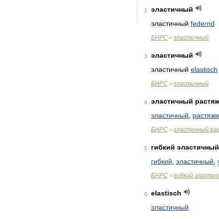
эластичный
2
эластичный
federnd
БНРС
эластичный
>
эластичный
3
эластичный
elastisch
БНРС
эластичный
>
эластичный
растя
4
эластичный
,
растяж
БНРС
эластичный
ра
>
гибкий
эластичный
5
гибкий
,
эластичный
,
БНРС
гибкий
эласти
>
elastisch
6
эластичный