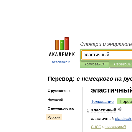
Словари и энциклоп
academic.ru
Толкования
Переводы
Перевод:
с немецкого на ру
эластичны
С русского на:
Немецкий
Толкование
Перев
С немецкого на:
эластичный
1
Русский
эластичный
elastisch
БНРС
эластичный
>