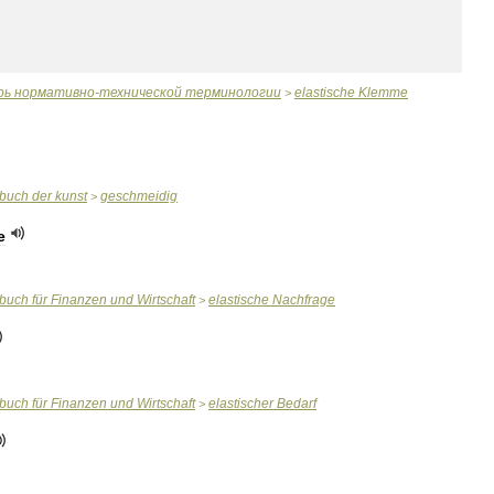
рь
нормативно
-
технической
терминологии
elastische
Klemme
>
rbuch
der
kunst
geschmeidig
>
e
rbuch
für
Finanzen
und
Wirtschaft
elastische
Nachfrage
>
rbuch
für
Finanzen
und
Wirtschaft
elastischer
Bedarf
>