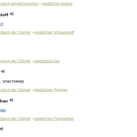
erbuch
polytechnischen
elastischer
Aufzug
>
toff
ст
erbuch
der
Chemie
elastischer
Schaumstoff
>
erbuch
der
Chemie
elastisches
Gel
>
,
эластомер
erbuch
der
Chemie
elastisches
Polymer
>
than
тан
erbuch
der
Chemie
elastisches
Polyurethan
>