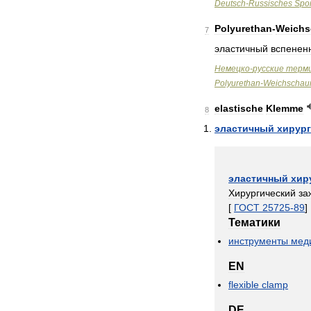
Deutsch
-
Russisches
Spor
Polyurethan
-
Weichs
7
эластичный
вспенен
Немецко
-
русские
терм
Polyurethan
-
Weichschaum
elastische
Klemme
8
эластичный
хирур
эластичный
хир
Хирургический
за
[
ГОСТ
25725
-
89
]
Тематики
инструменты
мед
EN
flexible
clamp
DE