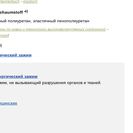
twörterbuch
elastisch
>
chaumstoff
ный
полиуретан
,
эластичный
пенополиуретан
ины
по
химии
и
технологии
высокомолекулярных
соединений
>
stoff
гический
зажим
ургический
зажим
жим
,
не
вызывающий
разрушения
органов
и
тканей
.
ицинские