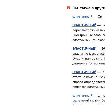
См
.
также
в
друг
эластичный
—
См
ЭЛАСТИЧНЫЙ
—
р
перестают
сжимать
иностранных
слов
,
в
эластичный
(
гр
.
elast
ЭЛАСТИЧНЫЙ
—
Э
эластично
(
лат
.
elast
Эластичная
резина
. 
движение
.
Эластичн
ЭЛАСТИЧНЫЙ
— (
e
ответ
на
изменение
спроса
определяетс
является
эластичны
эластичный
—
ая
,
маленький
кальян
бе