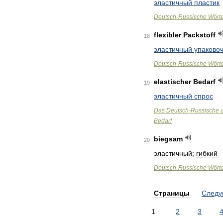
эластичный
пластик
Deutsch
-
Russische
Wört
flexibler
Packstoff
18
эластичный
упаково
Deutsch
-
Russische
Wört
elastischer
Bedarf
19
эластичный
спрос
Das
Deutsch
-
Russische
Bedarf
biegsam
20
эластичный
;
гибкий
Deutsch
-
Russische
Wört
Страницы
След
1
2
3