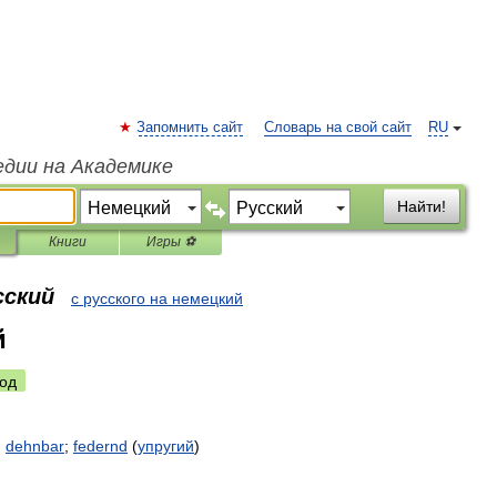
Запомнить сайт
Словарь на свой сайт
RU
едии на Академике
Найти!
Книги
Игры ⚽
сский
с русского на немецкий
й
од
;
dehnbar
;
federnd
(
упругий
)