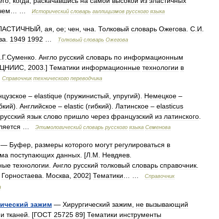
его
,
когда
,
раскачавшись
на
самой
высокой
из
эластичных
чем
… …
Исторический
словарь
галлицизмов
русского
языка
ЛАСТИЧНЫЙ
,
ая
,
ое
;
чен
,
чна
.
Толковый
словарь
Ожегова
.
С
.
И
.
ва
.
1949
1992
…
Толковый
словарь
Ожегова
.
Г
.
Суменко
.
Англо
русский
словарь
по
информационным
ЦНИИС
,
2003
.]
Тематики
информационные
технологии
в
…
Справочник
технического
переводчика
цузское
–
elastique
(
пружинистый
,
упругий
).
Немецкое
–
бкий
).
Английское
–
elastic
(
гибкий
).
Латинское
–
elasticus
русский
язык
слово
пришло
через
французский
из
латинского
.
ляется
…
Этимологический
словарь
русского
языка
Семенова
—
Буфер
,
размеры
которого
могут
регулироваться
в
ма
поступающих
данных
. [
Л
.
М
.
Невдяев
.
ные
технологии
.
Англо
русский
толковый
словарь
справочник
.
.
Горностаева
.
Москва
,
2002
]
Тематики
… …
Справочник
а
гический
зажим
—
Хирургический
зажим
,
не
вызывающий
и
тканей
. [
ГОСТ
25725
89
]
Тематики
инструменты