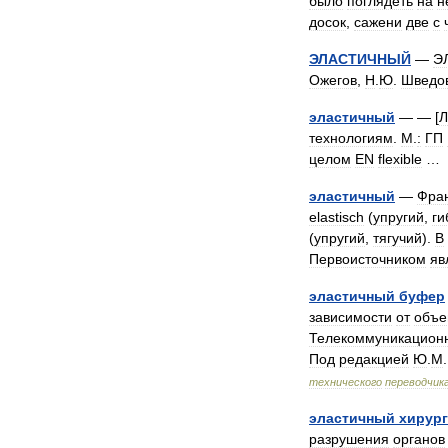
было
поглядеть
на
н
досок
,
сажени
две
с
ЭЛАСТИЧНЫЙ
—
Э
Ожегов
,
Н
.
Ю
.
Шведо
эластичный
— — [
Л
технологиям
.
М
.
:
ГП
целом
EN
flexible
эластичный
—
Фран
elastisch
(
упругий
,
ги
(
упругий
,
тягучий
).
В
Первоисточником
яв
эластичный
буфер
зависимости
от
объе
Телекоммуникацион
Под
редакцией
Ю
.
М
технического
переводчик
эластичный
хирур
разрушения
органов