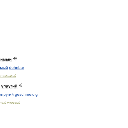
жимый
имый
dehnbar
стяжимый
упругий
упругий
geschmeidig
чный
упругий