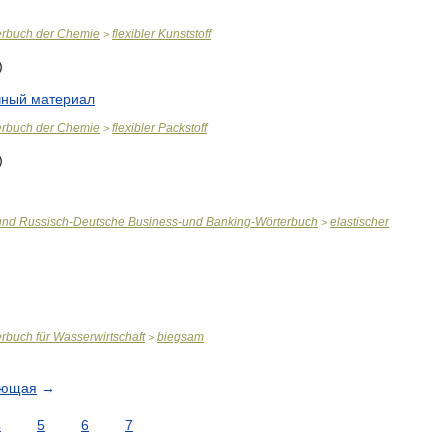
erbuch
der
Chemie
flexibler
Kunststoff
>
чный
материал
erbuch
der
Chemie
flexibler
Packstoff
>
und
Russisch
-
Deutsche
Business
-
und
Banking
-
Wörterbuch
elastischer
>
erbuch
für
Wasserwirtschaft
biegsam
>
ующая
→
4
5
6
7