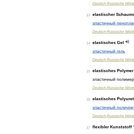
Deutsch
-
Russische
Wört
elastischer
Schaums
13
эластичный
пенопла
Deutsch
-
Russische
Wört
elastisches
Gel
14
эластичный
гель
Deutsch
-
Russische
Wört
elastisches
Polymer
15
эластичный
полимер
Deutsch
-
Russische
Wört
elastisches
Polyure
16
эластичный
полиуре
Deutsch
-
Russische
Wört
flexibler
Kunststoff
17