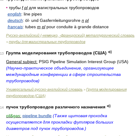
•
трубы
f
pl
для магистральных трубопроводов
english
: line pipes
deutsch
: öl- und Gasfernleitungsrohre
n
pl
français
: tubes
m
pl
pour conduite à grande distance
Русско-английский (-немецко, -французский) металлургический словарь
трубы для магистральных трубопроводов
>
Группа моделирования трубопроводов (США)
13
General subject:
PSIG Pipeline Simulation Interest Group (USA)
(Научно-практическое объединение, организующее
международные конференции в сфере строительства
трубопроводов)
Универсальный русско-английский словарь
Группа моделирования
>
трубопроводов (США)
пучок трубопроводов различного назначения
14
oil&gas:
pipeline bundle
(Также щитовая проходка
осуществляется для прокладки футляров больших
диаметров под пучок трубопроводов.)