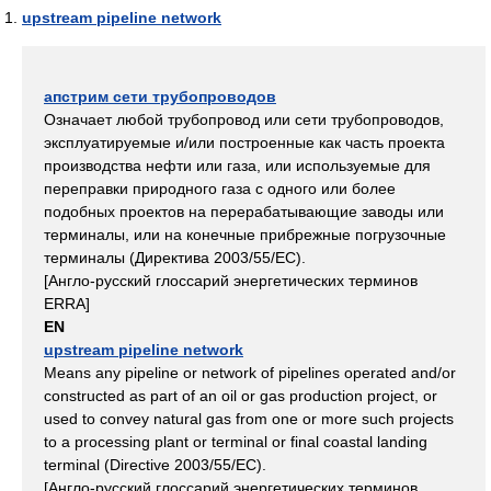
upstream pipeline network
апстрим сети трубопроводов
Означает любой трубопровод или сети трубопроводов,
эксплуатируемые и/или построенные как часть проекта
производства нефти или газа, или используемые для
переправки природного газа с одного или более
подобных проектов на перерабатывающие заводы или
терминалы, или на конечные прибрежные погрузочные
терминалы (Директива 2003/55/ЕС).
[Англо-русский глосcарий энергетических терминов
ERRA]
EN
upstream pipeline network
Means any pipeline or network of pipelines operated and/or
constructed as part of an oil or gas production project, or
used to convey natural gas from one or more such projects
to a processing plant or terminal or final coastal landing
terminal (Directive 2003/55/EC).
[Англо-русский глосcарий энергетических терминов