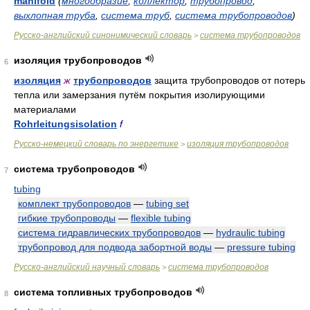
manifold
(
многообразие
,
коллектор
,
трубопровод
,
выхлопная труба
,
система труб
,
система трубопроводов
)
Русско-английский синонимический словарь
система трубопроводов
>
изоляция трубопроводов
6
изоляция
ж
трубопроводов
защита трубопроводов от потерь
тепла или замерзания путём покрытия изолирующими
материалами
Rohrleitungsisolation
f
Русско-немецкий словарь по энергетике
изоляция трубопроводов
>
система трубопроводов
7
tubing
комплект трубопроводов
—
tubing set
гибкие трубопроводы
—
flexible tubing
система гидравлических трубопроводов
—
hydraulic tubing
трубопровод для подвода забортной воды
—
pressure tubing
Русско-английский научный словарь
система трубопроводов
>
система топливных трубопроводов
8