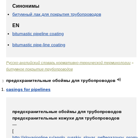
Синонимы
битумный лак для покрытия трубопроводов
EN
bitumastic pipeline coating
bitumastic pipe-line coating
Русско-английский словарь нормативно-технической терминологии
>
битумное покрытие трубопроводов
предохранительные обоймы для трубопроводов
3
casings for pipelines
предохранительные обоймы для трубопроводов
предохранительные кожухи для трубопроводов
—
[
http://slovarionline.ru/anglo_russkiy_slovar_neftegazovoy_promy