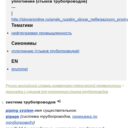
уплотнение (стыков трубопроводов)
—
[
http://slovarionline.ru/anglo_russkiy_slovar_neftegazovoy_promy
Тематики
нефтегазовая промышленность
Синонимы
уплотнение (стыков трубопроводов)
EN
grummet
Русско-английский словарь нормативно-технической терминологии
>
прокладка с суриком для уплотнения стыков трубопроводов
система трубопроводов
5
piping system
имя существительное:
pipage
(система трубопроводов,
перекачка по
трубопроводу
)