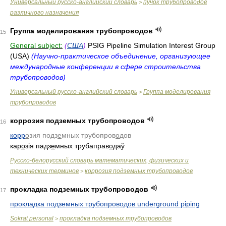
Универсальный русско-английский словарь
пучок трубопроводов
>
различного назначения
Группа моделирования трубопроводов
15
General subject:
(
США
)
PSIG Pipeline Simulation Interest Group
(USA)
(Научно-практическое объединение, организующее
международные конференции в сфере строительства
трубопроводов)
Универсальный русско-английский словарь
Группа моделирования
>
трубопроводов
коррозия подземных трубопроводов
16
корр
о
зия подз
е
мных трубопров
о
дов
кар
о
зія падз
е
мных трубаправ
о
даў
Русско-белорусский словарь математических, физических и
технических терминов
коррозия подземных трубопроводов
>
прокладка подземных трубопроводов
17
прокладка подземных трубопроводов underground piping
Sokrat personal
прокладка подземных трубопроводов
>