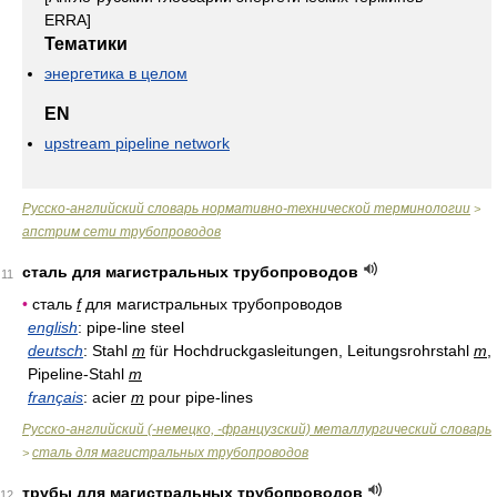
ERRA]
Тематики
энергетика в целом
EN
upstream pipeline network
Русско-английский словарь нормативно-технической терминологии
>
апстрим сети трубопроводов
сталь для магистральных трубопроводов
11
•
сталь
f
для магистральных трубопроводов
english
: pipe-line steel
deutsch
: Stahl
m
für Hochdruckgasleitungen, Leitungsrohrstahl
m
,
Pipeline-Stahl
m
français
: acier
m
pour pipe-lines
Русско-английский (-немецко, -французский) металлургический словарь
сталь для магистральных трубопроводов
>
трубы для магистральных трубопроводов
12