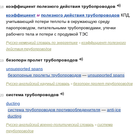
коэффициент полезного действия трубопроводов
18
коэффициент
м
полезного действия трубопроводов
КПД,
учитывающий потери теплоты в окружающую среду
паропроводом, питательными трубопроводами, утечки
рабочего тела и потери с продувкой ТЭС
Русско-немецкий словарь по энергетике
коэффициент полезного
>
действия трубопроводов
безопорн пролет трубопроводов
19
unsupported spans
безопорные пролеты трубопроводов
—
unsupported spans
Русско-английский научный словарь
безопорн пролет трубопроводов
>
система трубопроводов
20
ducting
система трубопроводов противообледенителя
—
anti-ice
ducting
Русско-английский военно-политический словарь
система
>
трубопроводов