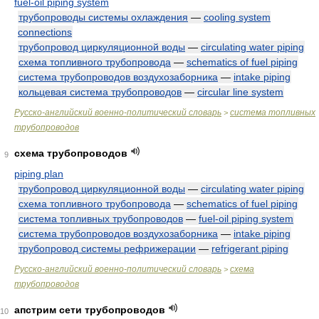
fuel-oil piping system
трубопроводы системы охлаждения
—
cooling system
connections
трубопровод циркуляционной воды
—
circulating water piping
схема топливного трубопровода
—
schematics of fuel piping
система трубопроводов воздухозаборника
—
intake piping
кольцевая система трубопроводов
—
circular line system
Русско-английский военно-политический словарь
система топливных
>
трубопроводов
схема трубопроводов
9
piping plan
трубопровод циркуляционной воды
—
circulating water piping
схема топливного трубопровода
—
schematics of fuel piping
система топливных трубопроводов
—
fuel-oil piping system
система трубопроводов воздухозаборника
—
intake piping
трубопровод системы рефрижерации
—
refrigerant piping
Русско-английский военно-политический словарь
схема
>
трубопроводов
апстрим сети трубопроводов
10