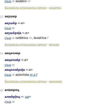
същ
ж
asiàtico
m
Български-италиански речник
азиатец
>
акушер
13
акушѐр
<-и>
същ
м
акушѐрк
|
а
<-и>
същ
ж
ostètrico
m
, levatrìce
f
Български-италиански речник
акушер
>
акционер
14
акционѐр
<-и>
същ
м
акционѐрк
|
а
<-и>
същ
ж
azionìsta
m o f
Български-италиански речник
акционер
>
алжирец
15
алжѝр
|
ец
<-
ци
>
същ
м