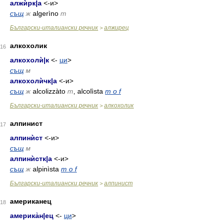
алжѝрк
|
а
<-и>
същ
ж
algerìno
m
Български-италиански речник
алжирец
>
алкохолик
16
алкохолѝ
|
к
<-
ци
>
същ
м
алкохолѝчк
|
а
<-и>
същ
ж
alcolizzàto
m
, alcolìsta
m o f
Български-италиански речник
алкохолик
>
алпинист
17
алпинѝст
<-и>
същ
м
алпинѝстк
|
а
<-и>
същ
ж
alpinìsta
m o f
Български-италиански речник
алпинист
>
американец
18
америка̀н
|
ец
<-
ци
>