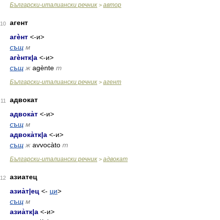
Български-италиански речник
автор
>
агент
10
агѐнт
<-и>
същ
м
агѐнтк
|
а
<-и>
същ
ж
agènte
m
Български-италиански речник
агент
>
адвокат
11
адвока̀т
<-и>
същ
м
адвока̀тк
|
а
<-и>
същ
ж
avvocàto
m
Български-италиански речник
адвокат
>
азиатец
12
азиа̀т
|
ец
<-
ци
>
същ
м
азиа̀тк
|
а
<-и>