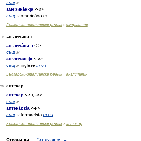
същ
м
америка̀нк
|
а
<-и>
същ
ж
americàno
m
Български-италиански речник
американец
>
англичанин
19
англича̀ни
|
н
<->
същ
м
англича̀нк
|
а
<-и>
същ
ж
inglèse
m o f
Български-италиански речник
англичанин
>
аптекар
20
аптека̀р
<-ят, -и>
същ
м
аптека̀рк
|
а
<-и>
същ
ж
farmacìsta
m o f
Български-италиански речник
аптекар
>
Страницы
Следующая
→