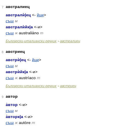
австралиец
7
австралѝ
|
ец
<-
йци
>
същ
м
австралѝйк
|
а
<-и>
същ
ж
australiàno
m
Български-италиански речник
австралиец
>
австриец
8
австрѝ
|
ец
<-
йци
>
същ
м
австрѝйк
|
а
<-и>
същ
ж
austrìaco
m
Български-италиански речник
австриец
>
автор
9
а̀втор
<-и>
същ
м
а̀вторк
|
а
<-и>
същ
ж
autòre
m