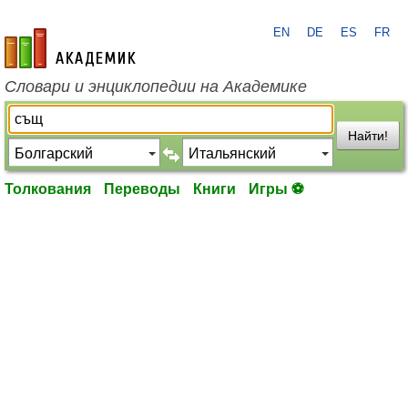
EN
DE
ES
FR
academic.ru
Словари и энциклопедии на Академике
Найти!
Толкования
Переводы
Книги
Игры ⚽