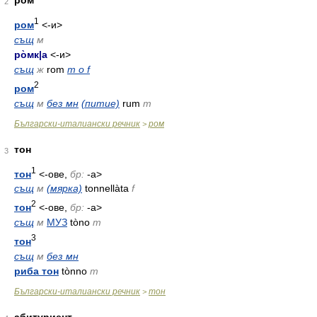
ром
2
1
ром
<-и>
същ
м
ро̀мк
|
а
<-и>
същ
ж
rom
m o f
2
ром
същ
м
без мн
(питие)
rum
m
Български-италиански речник
ром
>
тон
3
1
тон
<-ове,
бр:
-а>
същ
м
(мярка)
tonnellàta
f
2
тон
<-ове,
бр:
-а>
същ
м
МУЗ
tòno
m
3
тон
същ
м
без мн
риба тон
tònno
m
Български-италиански речник
тон
>
абитуриент