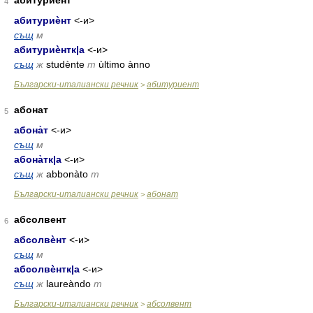
4
абитуриѐнт
<-и>
същ
м
абитуриѐнтк
|
а
<-и>
същ
ж
studènte
m
ùltimo ànno
Български-италиански речник
абитуриент
>
абонат
5
абона̀т
<-и>
същ
м
абона̀тк
|
а
<-и>
същ
ж
abbonàto
m
Български-италиански речник
абонат
>
абсолвент
6
абсолвѐнт
<-и>
същ
м
абсолвѐнтк
|
а
<-и>
същ
ж
laureàndo
m
Български-италиански речник
абсолвент
>