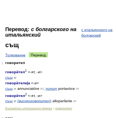
Перевод:
с болгарского на
с итальянского на
итальянский
болгарский
същ
Толкование
Перевод
говорител
1
1
говорѝтел
<-ят, -и>
същ
м
говорѝтелк
|
а
<-и>
същ
ж
annunciatòre
m
;
полит
portavòce
m
2
говорѝтел
<-ят, -и>
същ
м
(високоговорител)
altoparlànte
m
Български-италиански речник
говорител
>