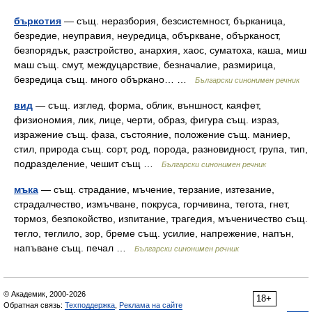
бъркотия
— същ. неразбория, безсистемност, бърканица,
безредие, неуправия, неуредица, объркване, обърканост,
безпорядък, разстройство, анархия, хаос, суматоха, каша, миш
маш същ. смут, междуцарствие, безначалие, размирица,
безредица същ. много объркано… …
Български синонимен речник
вид
— същ. изглед, форма, облик, външност, каяфет,
физиономия, лик, лице, черти, образ, фигура същ. израз,
изражение същ. фаза, състояние, положение същ. маниер,
стил, природа същ. сорт, род, порода, разновидност, група, тип,
подразделение, чешит същ …
Български синонимен речник
мъка
— същ. страдание, мъчение, терзание, изтезание,
страдалчество, измъчване, покруса, горчивина, тегота, гнет,
тормоз, безпокойство, изпитание, трагедия, мъченичество същ.
тегло, теглило, зор, бреме същ. усилие, напрежение, напън,
напъване същ. печал …
Български синонимен речник
© Академик, 2000-2026
18+
Обратная связь:
Техподдержка
,
Реклама на сайте