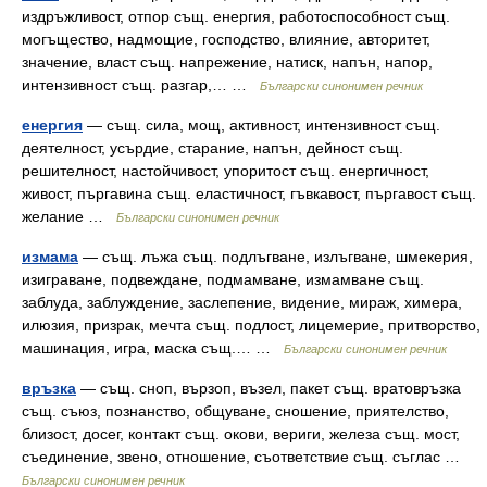
издръжливост, отпор същ. енергия, работоспособност същ.
могъщество, надмощие, господство, влияние, авторитет,
значение, власт същ. напрежение, натиск, напън, напор,
интензивност същ. разгар,… …
Български синонимен речник
енергия
— същ. сила, мощ, активност, интензивност същ.
деятелност, усърдие, старание, напън, дейност същ.
решителност, настойчивост, упоритост същ. енергичност,
живост, пъргавина същ. еластичност, гъвкавост, пъргавост същ.
желание …
Български синонимен речник
измама
— същ. лъжа същ. подлъгване, излъгване, шмекерия,
изиграване, подвеждане, подмамване, измамване същ.
заблуда, заблуждение, заслепение, видение, мираж, химера,
илюзия, призрак, мечта същ. подлост, лицемерие, притворство,
машинация, игра, маска същ.… …
Български синонимен речник
връзка
— същ. сноп, вързоп, възел, пакет същ. вратовръзка
същ. съюз, познанство, общуване, сношение, приятелство,
близост, досег, контакт същ. окови, вериги, железа същ. мост,
съединение, звено, отношение, съответствие същ. съглас …
Български синонимен речник