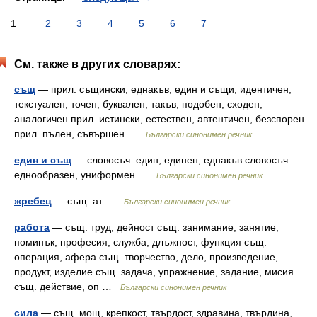
1
2
3
4
5
6
7
См. также в других словарях:
същ
— прил. същински, еднакъв, един и същи, идентичен,
текстуален, точен, буквален, такъв, подобен, сходен,
аналогичен прил. истински, естествен, автентичен, безспорен
прил. пълен, съвършен …
Български синонимен речник
един и същ
— словосъч. един, единен, еднакъв словосъч.
еднообразен, униформен …
Български синонимен речник
жребец
— същ. ат …
Български синонимен речник
работа
— същ. труд, дейност същ. занимание, занятие,
поминък, професия, служба, длъжност, функция същ.
операция, афера същ. творчество, дело, произведение,
продукт, изделие същ. задача, упражнение, задание, мисия
същ. действие, оп …
Български синонимен речник
сила
— същ. мощ, крепкост, твърдост, здравина, твърдина,