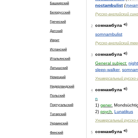
Башкирский
noctambulist
(
луна
Белорусский
Русско
-
английский
син
Греческий
сомнамбула
2
Датский
somnambulist
Иврит
Русско
-
английский
тех
Испанский
сомнамбула
3
Итальянский
General
subject:
night
Латышский
sleep
-
walker
,
somnam
Немецкий
Универсальный
русско
-
Нидерландский
сомнамбула
4
Польский
n
1
)
gener
.
Mondsüchti
Португальский
2
)
psych
.
Lunatikus
Татарский
Универсальный
русско
-
Украинский
сомнамбула
5
Финский