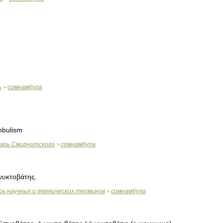
ь
сомнамбула
>
bulism
варь
Смирнитского
сомнамбула
>
νυκτοβάτης
.
рь
научных
и
технических
терминов
сомнамбула
>