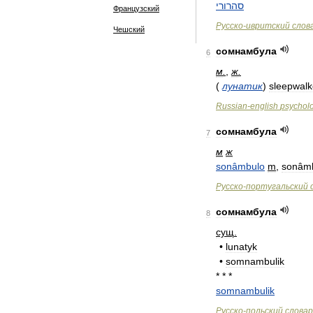
סהרורי
Французский
Русско
-
ивритский
слов
Чешский
сомнамбула
6
м
.
,
ж
.
(
лунатик
)
sleepwalk
Russian
-
english
psychol
сомнамбула
7
м
ж
sonâmbulo
m
,
sonâm
Русско
-
португальский
сомнамбула
8
сущ
.
•
lunatyk
•
somnambulik
* * *
somnambulik
Русско
-
польский
словар