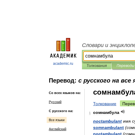
Словари и энциклоп
academic.ru
Толкования
Переводы
Перевод:
с русского на все
сомнамбул
Со всех языков на:
Русский
Толкование
Перев
С русского на:
сомнамбула
1
Все языки
noctambulant
имя
с
somnambulant
(
сом
Английский
noctambulant
(
сомн