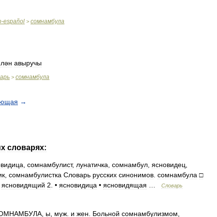
o
-
español
сомнамбула
>
елән
авыручы
варь
сомнамбула
>
ующая
→
их
словарях:
овидица
,
сомнамбулист
,
лунатичка
,
сомнамбул
,
ясновидец
,
ик
,
сомнамбулистка
Словарь
русских
синонимов
.
сомнамбула
□
•
ясновидящий
2
. •
ясновидица
•
ясновидящая
…
Словарь
ОМНАМБУЛА
,
ы
,
муж
.
и
жен
.
Больной
сомнамбулизмом
,