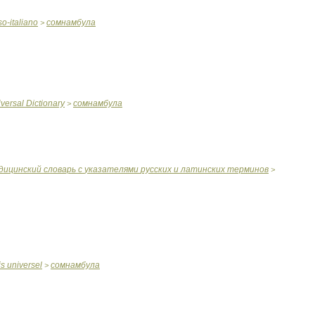
so
-
italiano
сомнамбула
>
versal
Dictionary
сомнамбула
>
дицинский
словарь
с
указателями
русских
и
латинских
терминов
>
is
universel
сомнамбула
>