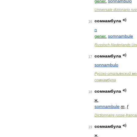
gener
.
sonnambulo
Universale
dizionario
rus
сомнамбула
16
n
gener
.
somnambule
Russisch
-
Nederlands
Uni
сомнамбула
17
sonnambulo
Русско
-
итальянский
ме
сомнамбула
сомнамбула
18
ж
.
somnambule
m
,
f
Dictionnaire
russe
-
frança
сомнамбула
19
ж
.