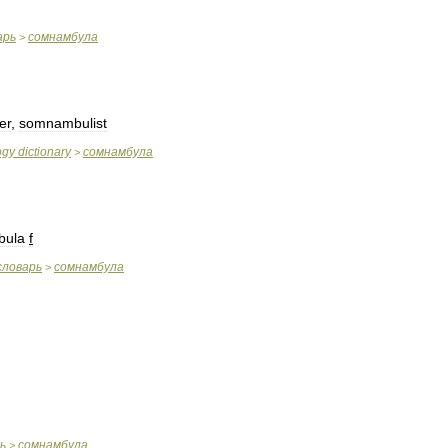
арь
сомнамбула
>
er
,
somnambulist
ogy
dictionary
сомнамбула
>
bula
f
словарь
сомнамбула
>
ь
сомнамбула
>