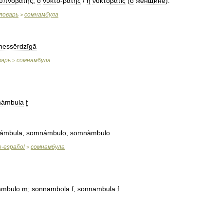
ὑπνοβάτης
,
ὁ
νυκτο
-
βάτης
/
ἡ
νυκτοβάτις
(
о
женщине
).
ловарь
сомнамбула
>
essērdzīgā
варь
сомнамбула
>
ámbula
f
ámbula
,
somnámbulo
,
somnàmbulo
o
-
español
сомнамбула
>
ambulo
m
;
sonnambola
f
,
sonnambula
f