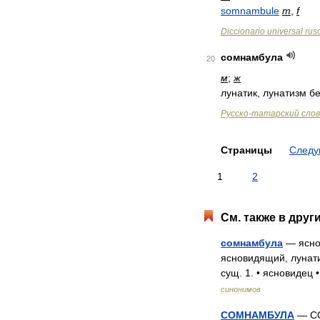
somnambule
m
,
f
Diccionario
universal
rus
сомнамбула
20
м
;
ж
лунатик
,
лунатизм
б
Русско
-
татарский
сло
Страницы
След
1
2
См
.
также
в
друг
сомнамбула
—
ясн
ясновидящий
,
лунат
сущ
.
1
. •
ясновидец
синонимов
СОМНАМБУЛА
—
С