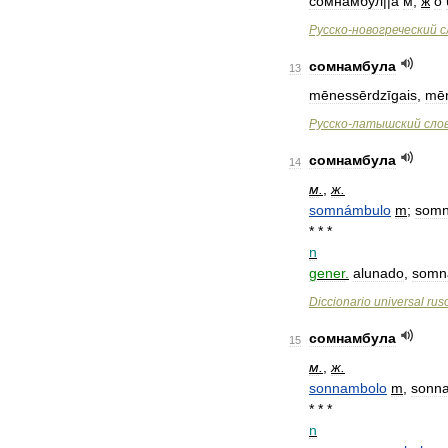
сомнамбул
||
а
м
,
ж
ὁ
Русско
-
новогреческий
с
сомнамбула
13
mēnessērdzīgais
,
mēn
Русско
-
латышский
сло
сомнамбула
14
м
.
,
ж
.
somnámbulo
m
;
somn
* * *
n
gener
.
alunado
,
somn
Diccionario
universal
rus
сомнамбула
15
м
.
,
ж
.
sonnambolo
m
,
sonn
* * *
n