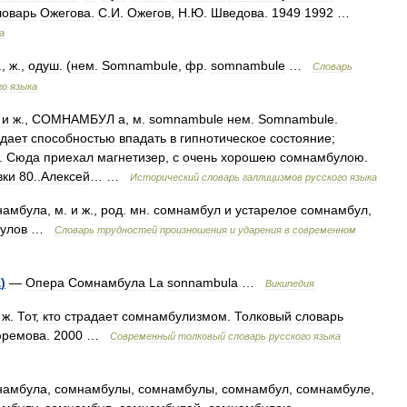
ловарь
Ожегова
.
С
.
И
.
Ожегов
,
Н
.
Ю
.
Шведова
.
1949
1992
…
а
.,
ж
.,
одуш
. (
нем
.
Somnambule
,
фр
.
somnambule
…
Словарь
го
языка
.
и
ж
.,
СОМНАМБУЛ
а
,
м
.
somnambule
нем
.
Somnambule
.
дает
способностью
впадать
в
гипнотическое
состояние
;
.
Сюда
приехал
магнетизер
,
c
очень
хорошею
сомнамбулою
.
вки
80
..
Алексей
… …
Исторический
словарь
галлицизмов
русского
языка
намбула
,
м
.
и
ж
.,
род
.
мн
.
сомнамбул
и
устарелое
сомнамбул
,
улов
…
Словарь
трудностей
произношения
и
ударения
в
современном
а
)
—
Опера
Сомнамбула
La
sonnambula
…
Википедия
ж
.
Тот
,
кто
страдает
сомнамбулизмом
.
Толковый
словарь
ремова
.
2000
…
Современный
толковый
словарь
русского
языка
намбула
,
сомнамбулы
,
сомнамбулы
,
сомнамбул
,
сомнамбуле
,