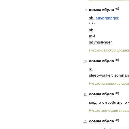
сомнамбула
9
sb
.
søvngænger
* * *
sb
m
-
f
søvngænger
Русско
-
датский
словар
сомнамбула
10
ж
.
sleep
-
walker
;
somnam
Русско
-
английский
сло
сомнамбула
11
мед
.
о
υπνοβάτης
,
о
Русско
-
греческий
слова
сомнамбула
12