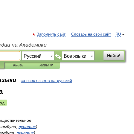
Запомнить сайт
Словарь на свой сайт
RU
едии на Академике
Найти!
Книги
Игры ⚽
 языки
со всех языков на русский
а
од
уществительное:
намбула
,
лунатик
)
амбула
,
лунатик
)