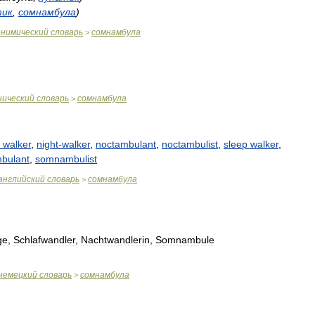
тик
,
сомнамбула
)
онимический
словарь
сомнамбула
>
нический
словарь
сомнамбула
>
walker
,
night
-
walker
,
noctambulant
,
noctambulist
,
sleep
walker
,
bulant
,
somnambulist
английский
словарь
сомнамбула
>
ge
,
Schlafwandler
,
Nachtwandlerin
,
Somnambule
немецкий
словарь
сомнамбула
>