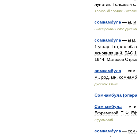
лунатик
.
Толковый
с
Толковый
словарь
Ожегов
сомнамбула
—
ы
,
м
иностранных
слов
русско
сомнамбула
—
ы
м
1
.
устар
.
Тот
,
кто
обла
ясновидящий
.
БАС
1
1844
.
Матвеев
Отры
сомнамбула
—
сом
м
.,
род
.
мн
.
сомнамб
русском
языке
Сомнамбула
(
опер
Сомнамбула
—
м
.
и
Ефремовой
.
Т
.
Ф
.
Еф
Ефремовой
сомнамбула
—
сом