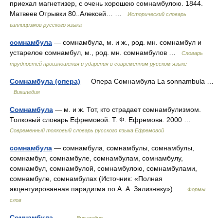
приехал магнетизер, c очень хорошею сомнамбулою. 1844.
Матвеев Отрывки 80..Алексей… …
Исторический словарь
галлицизмов русского языка
сомнамбула
— сомнамбула, м. и ж., род. мн. сомнамбул и
устарелое сомнамбул, м., род. мн. сомнамбулов …
Словарь
трудностей произношения и ударения в современном русском языке
Сомнамбула (опера)
— Опера Сомнамбула La sonnambula …
Википедия
Сомнамбула
— м. и ж. Тот, кто страдает сомнамбулизмом.
Толковый словарь Ефремовой. Т. Ф. Ефремова. 2000 …
Современный толковый словарь русского языка Ефремовой
сомнамбула
— сомнамбула, сомнамбулы, сомнамбулы,
сомнамбул, сомнамбуле, сомнамбулам, сомнамбулу,
сомнамбул, сомнамбулой, сомнамбулою, сомнамбулами,
сомнамбуле, сомнамбулах (Источник: «Полная
акцентуированная парадигма по А. А. Зализняку») …
Формы
слов
Сомнамбула
— …