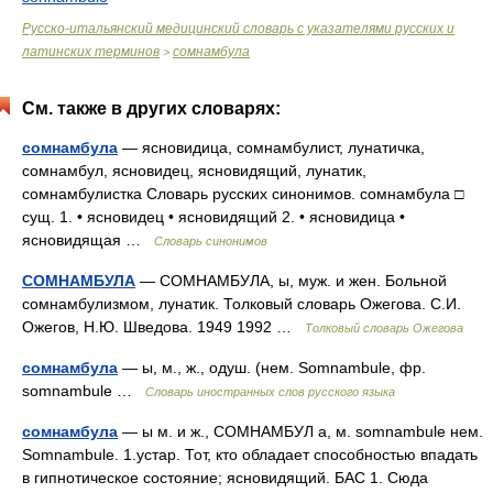
Русско-итальянский медицинский словарь с указателями русских и
латинских терминов
сомнамбула
>
См. также в других словарях:
сомнамбула
— ясновидица, сомнамбулист, лунатичка,
сомнамбул, ясновидец, ясновидящий, лунатик,
сомнамбулистка Словарь русских синонимов. сомнамбула □
сущ. 1. • ясновидец • ясновидящий 2. • ясновидица •
ясновидящая …
Словарь синонимов
СОМНАМБУЛА
— СОМНАМБУЛА, ы, муж. и жен. Больной
сомнамбулизмом, лунатик. Толковый словарь Ожегова. С.И.
Ожегов, Н.Ю. Шведова. 1949 1992 …
Толковый словарь Ожегова
сомнамбула
— ы, м., ж., одуш. (нем. Somnambule, фр.
somnambule …
Словарь иностранных слов русского языка
сомнамбула
— ы м. и ж., СОМНАМБУЛ а, м. somnambule нем.
Somnambule. 1.устар. Тот, кто обладает способностью впадать
в гипнотическое состояние; ясновидящий. БАС 1. Сюда