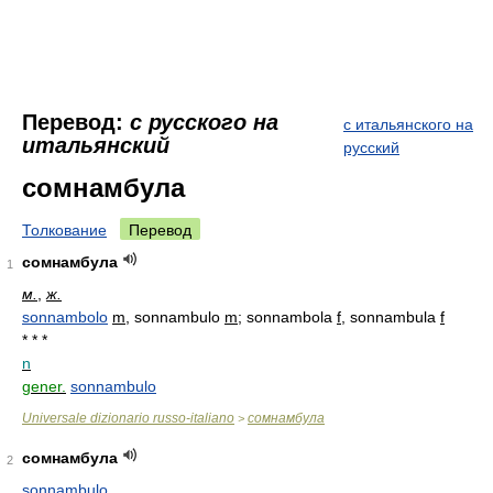
Перевод:
с русского на
с итальянского на
итальянский
русский
сомнамбула
Толкование
Перевод
сомнамбула
1
м.
,
ж.
sonnambolo
m
, sonnambulo
m
; sonnambola
f
, sonnambula
f
* * *
n
gener.
sonnambulo
Universale dizionario russo-italiano
сомнамбула
>
сомнамбула
2
sonnambulo