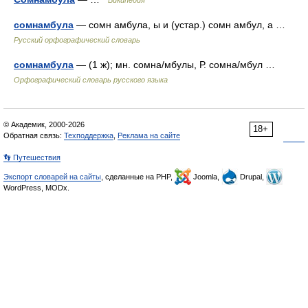
Википедия
сомнамбула
— сомн амбула, ы и (устар.) сомн амбул, а …
Русский орфографический словарь
сомнамбула
— (1 ж); мн. сомна/мбулы, Р. сомна/мбул …
Орфографический словарь русского языка
© Академик, 2000-2026
18+
Обратная связь:
Техподдержка
,
Реклама на сайте
👣 Путешествия
Экспорт словарей на сайты
, сделанные на PHP,
Joomla,
Drupal,
WordPress, MODx.